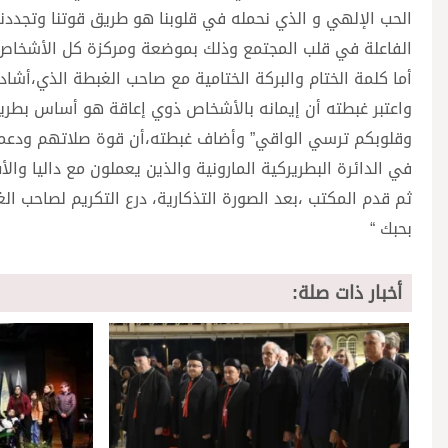
الحب الإلهي و الذي نحمله في قلوبنا هو طريق قوتنا وتجددن
الفاعلة في قلب المجتمع وذلك بموضعة ومركزة كل الأشخاص 
أما كلمة الختام والبركة الختامية مع صاحب الغبطة الذي،أشا
واعتبر غبطته أن إيمانه بالأشخاص ذوي إعاقة هو أساس بطري
وقلوبكم ترسي الواقي” وأضاف غبطته،أن قوة صلاتهم ودعمهم
في الدائرة البطريركية المارونية والذين يعملون مع داليا وال
ثم قدم المكتب ،بعد الصورة التذكارية، درع التكريم لصاحب ال
بحبك “
أخبار ذات صلة: