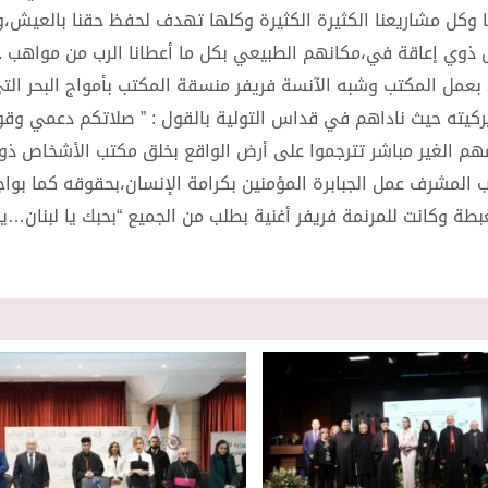
ا وكل مشاريعنا الكثيرة الكثيرة وكلها تهدف لحفظ حقنا بالعيش،و
ذوي إعاقة في،مكانهم الطبيعي بكل ما أعطانا الرب من مواهب .
د بعمل المكتب وشبه الآنسة فريفر منسقة المكتب بأمواج البحر الت
ركيته حيث ناداهم في قداس التولية بالقول : ” صلاتكم دعمي وق
 الغير مباشر تترجموا على أرض الواقع بخلق مكتب الأشخاص ذو
أب المشرف عمل الجبابرة المؤمنين بكرامة الإنسان،بحقوقه كما بواجب
غبطة وكانت للمرنمة فريفر أغنية بطلب من الجميع “بحبك يا لبنان…ي