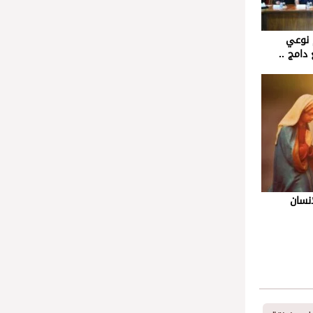
م نوعي
دامج ..
لإنسان