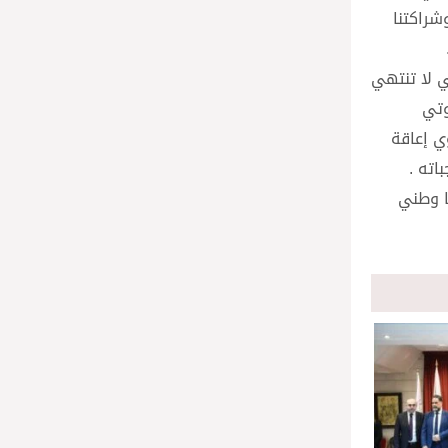
شراكتنا
ي لا تنتهي
وتي
ي إعاقة
اته .
ا وطني