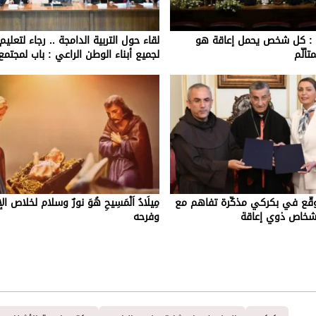
ي : كل شخص يحمل إعاقة هو
لقاء حول التربية الدامجة .. رجاء لتعلي
تألّم
لجميع أبناء الوطن الراعي : باب لمجتمع 
وقّع في بكركي مذكّرة تفاهم مع
مِيلَادُ اَلْمَسِيحِ هُوَ نورٌ وسلام لخلاص ا
لأشخاص ذوي إعاقة
وفرحه