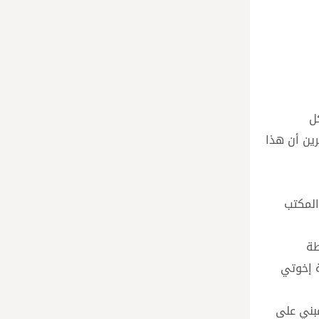
ل
رين أن هذا
المكتب
طة
ة إخوتي
بني على