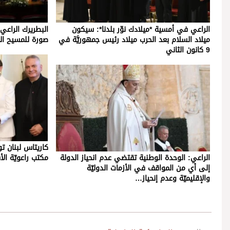
الراعي في أمسية *ميلادك نوّر بلدنا*: سيكون
البطريرك الراع
ميلاد السلام بعد الحرب ميلاد رئيس جمهوريَّة في
صورة للمسيح الم
9 كانون الثاني
كاريتاس لبنان ت
الراعي: الوحدة الوطنية تقتضي عدم انحياز الدولة
مكتب راعويّة ا
إلى أي من المواقف في الأزمات الدوليّة
والإقليميّة وعدم إنحياز…