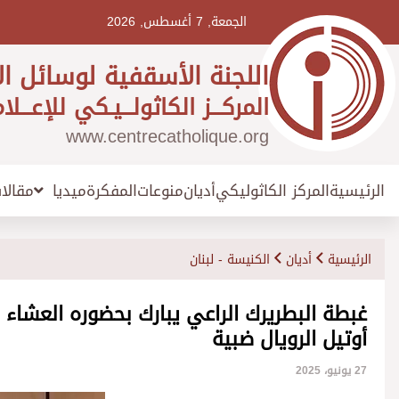
Ski
t
الجمعة, 7 أغسطس, 2026
conten
اللجنة الأسقفية لوسائل ال
المركـــز الكاثولـــيـكي للإعـــلا
www.centrecatholique.org
الرئيسية
المركز الكاثوليكي
أديان
منوعات
المفكرة
مقالا
ميديا
الرئيسية
أديان
الكنيسة - لبنان
غبطة البطريرك الراعي يبارك بحضوره العشاء
أوتيل الرويال ضبية
27 يونيو، 2025