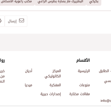
بكركي
البطريرك مار بشارة بطرس الراعي
مكتب راعوية الأشخاص 
إرسال
الأقسام
روا
 الطابق
الرئيسية
المركز
أديان
خري
الكاثوليكي
من 
ئيسي
اتصل
منوعات
المفكرة
ميديا
مقالات مختارة
إصدارات حبرية
info@c