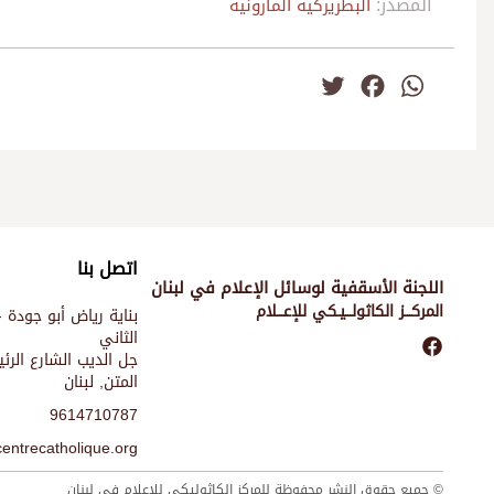
المصدر:
البطريركية المارونية
Twitter
Facebook
WhatsApp
اتصل بنا
اللجنة الأسقفية لوسائل الإعلام في لبنان
المركـــز الكاثولـــيـكي للإعـــلام
بناية رياض أبو جودة -
الثاني
جل الديب الشارع الر
المتن, لبنان
9614710787
entrecatholique.org
© جميع حقوق النشر محفوظة للمركز الكاثوليكي للإعلام في لبنان