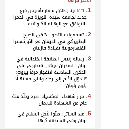
الأكثر قراءة
اتفاقية إطلاق مسار تأسيس فرع
جديد لجامعة سيدة اللويزة في الحمرا
بالتوافق مع الرهبنة الكبوشية
*سمفونية التطويب* في الصرح
البطريركي في الديمان مع الأوركسترا
الفلهارمونية بقيادة فازليان
رسالة رئيس الطائفة الكلدانية في
لبنان، المطران ميشال قصارجي، في
الذكرى السادسة لانفجار مرفأ بيروت:
*لنحوّل الألم إلى رجاء ونبني مستقبلًا
يليق بلبنان*
مزار شهداء المكسيك: صرح يخلّد مئة
عام من الشهادة للإيمان
عبد الساتر : صلّوا لأجل السلام في
لبنان وفي المنطقة كلّها