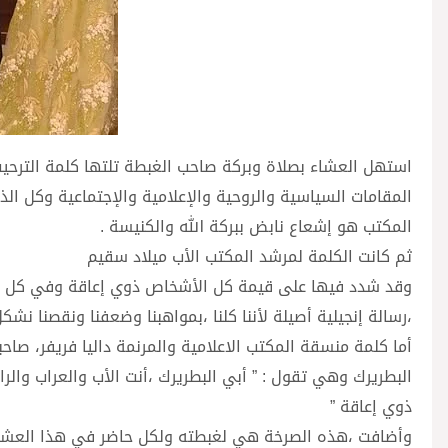
استهل العشاء بصلاة وبركة صاحب الغبطة تلتها كلمة الترحي
المقامات السياسية والروحية والإعلامية والإجتماعية وكل ال
المكتب هو إشعاع نابض ببركة الله والكنيسة .
ثم كانت الكلمة لمرشد المكتب الأب ميلاد سقيم
وقد شدد فيها على قيمة كل الأشخاص ذوي إعاقة وفي كل من
،رسالة إنجيلية أصيلة لأننا كلنا ،بمواهبنا وضعفنا ونقصنا ن
أما كلمة منسقة المكتب الاعلامية والمرنمة داليا فريفر، ص
البطريرك وهي تقول : ” أبي البطريرك ،أنت الأب والعراب وا
ذوي إعاقة ”
وأضافت ،هذه الصرخة هي لغبطته ولكل حاضر في هذا العشاء 