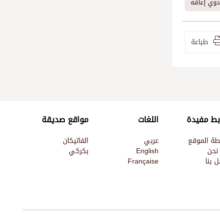
ذوي إعاقة
طباعة
بط مفيدة
اللغات
مواقع صديقة
طة الموقع
عربي
الفاتيكان
نحن
English
بكركي
 بنا
Française