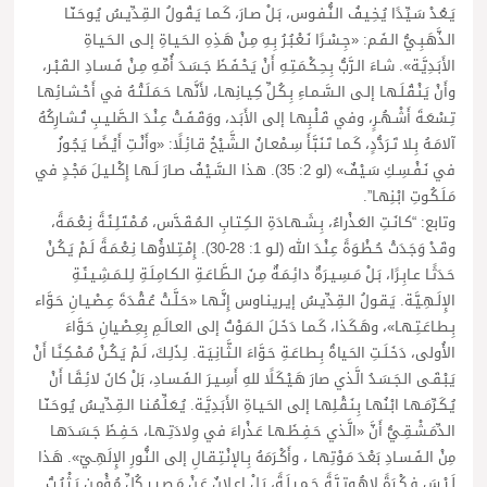
يَـعُـدْ سَـيِّـدًا يُـخِـيـفُ الـنُّـفـوس، بَـلْ صـارَ، كَـمـا يَـقُـولُ الـقِـدِّيـسُ يُـوحَـنّـا
الـذَّهَـبِـيُّ الـفَـم: «جِـسْـرًا نَـعْـبُـرُ بِـهِ مِـنْ هَـذِهِ الـحَـيـاةِ إلـى الـحَـيـاةِ
الأَبَـدِيَّـة». شـاءَ الـرَّبُّ بِـحِـكْـمَـتِـهِ أَنْ يَـحْـفَـظَ جَـسَـدَ أُمِّـهِ مِـنْ فَـسـادِ الـقَـبْـر،
وأَنْ يَـنْـقُـلَـهـا إلـى الـسَّـمـاءِ بِـكُـلِّ كِـيـانِهـا، لأَنَّهـا حَـمَـلَـتْـهُ في أَحْـشـائِهـا
تِـسْعَـةَ أَشْـهُـرٍ، وفي قَـلْـبِهـا إلى الأَبَـد، ووَقَـفَـتْ عِـنْـدَ الـصَّلـيـبِ تُـشـارِكُهُ
آلامَـهُ بِـلا تَـرَدُّدٍ، كَـمـا تَـنَـبَّـأَ سِـمْعـانُ الـشَّـيْخُ قـائِـلًا: «وأَنْـتِ أَيْـضًـا يَـجُـوزُ
في نَـفْـسِـكِ سَـيْـفٌ» (لو 2: 35). هـذا الـسَّـيْـفُ صـارَ لَـهـا إِكْـلـيـلَ مَجْـدٍ في
مَـلَـكُـوتِ ابْـنِهـا”.
وتابع: “كـانَـتِ العَـذْراءُ، بِـشَـهـادَةِ الـكِـتـابِ الـمُـقَـدَّس، مُـمْـتَـلِـئَـةً نِـعْـمَـةً،
وقَـدْ وَجَـدَتْ حُـظْـوَةً عِـنْـدَ الله (لـو 1: 28-30). إِمْـتِـلاؤُهـا نِـعْـمَـةً لَـمْ يَـكُـنْ
حَـدَثًـا عـابِـرًا، بَـلْ مَـسِـيـرَةٌ دائِـمَـةٌ مِـنَ الـطَّـاعَـةِ الـكـامِـلَـةِ لِـلـمَـشِـيـئَـةِ
الإِلَـهِـيَّـة. يَـقـولُ الـقِـدِّيـسُ إيـريـنـاوس إِنَّـهـا «حَـلَّـتْ عُـقْـدَةَ عِـصْـيـانِ حَـوَّاء
بِـطـاعَـتِـهـا»، وهَـكَـذا، كَـمـا دَخَـلَ الـمَـوْتُ إلى العـالَـمِ بِعِـصْـيانِ حَـوَّاءَ
الأُولى، دَخَـلَـتِ الحَـياةُ بِـطـاعَـةِ حَـوَّاءَ الـثَّـانِـيَـة. لِـذَلِـكَ، لَـمْ يَـكُـنْ مُـمْـكِـنًـا أَنْ
يَـبْـقَـى الـجَـسَـدُ الَّـذي صارَ هَـيْـكَـلًا للهِ أَسِـيـرَ الـفَـسـادِ، بَلْ كانَ لائِـقًـا أَنْ
يُـكَـرِّمَـهـا ابْـنُهـا بِـنَـقْـلِهـا إلى الحَـيـاةِ الأَبَـدِيَّـة. يُـعَـلِّـمُـنـا الـقِـدِّيـسُ يُـوحَـنّـا
الـدِّمَـشْـقِـيُّ أَنَّ «الَّـذي حَـفِـظَـهـا عَـذْراءَ في وِلادَتِـهـا، حَـفِـظَ جَـسَـدَهـا
مِنْ الـفَـسـادِ بَعْـدَ مَـوْتِهـا ، وأَكْـرَمَهُ بِـالإنْـتِـقـالِ إلى الـنُّـورِ الإِلَهِـيّ». هَـذا
لَـيْـسَ فِـكْـرَةً لاهُـوتِـيَّـةً جَـمِـيـلَـةً، بَـلْ إِعـلانٌ عَـنْ مَـصِـيـرِ كُلِّ مُـؤْمِـنٍ يَـثْـبُـتُ