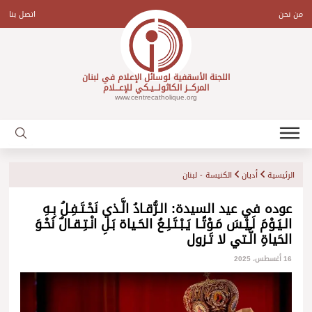
Ski
t
من نحن
اتصل بنا
conten
اللجنة الأسقفية لوسائل الإعلام في لبنان
المركـــز الكاثولـــيـكي للإعـــلام
www.centrecatholique.org
الرئيسية
أديان
الكنيسة - لبنان
عوده في عيد السيدة: الـرُّقـادُ الَّـذي نَحْـتَـفِـلُ بِـهِ
الـيَـوْمَ لَـيْـسَ مَـوْتًـا يَـبْـتَـلِـعُ الحَـياة بَـلِ انْـتِـقـالٌ نَحْـوَ
الحَياةِ الَّـتي لا تَـزول
16 أغسطس، 2025