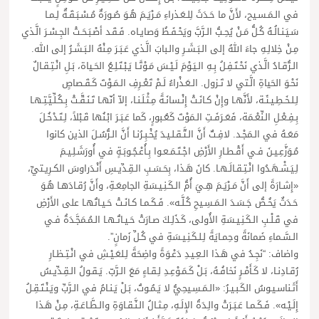
في الـمَـسـيح، لأَنَّ ما حَـدَثَ لِلـعَـذراءِ مَـرْيَـمَ هُـوَ صُـورَةٌ مُـسْـبَـقَـةٌ لِـمـا
سَـيَـنـالُـهُ كُـلُّ مَـنْ يُحِـبُّ الـرَّبَّ ويَحْـفَـظُ وَصايـاه. فَـقَـد أصْـبَـحَـتْ الجِـسْـرَ الَّـذي
مِـنْ خِلالِـهِ جاءَ اللهُ إلى الـبَـشَـرِ والـبابَ الَّـذي عَـبَـرَ مِـنْهُ الـبَـشَـرُ إلى الله.
الـرُّقـادُ الَّـذي نَحْـتَـفِـلُ بِـهِ الـيَـوْمَ لَـيْـسَ مَـوْتًـا يَـبْـتَـلِـعُ الحَـياة، بَـلِ انْـتِـقـالٌ
نَحْـوَ الحَياةِ الَّـتي لا تَـزول. الـعَـذْراءُ لَـمْ تَعْـرِفِ الـمَـوْتَ كَـقَـصاصٍ
لِـلـخَـطِـيـئَـة، لأَنَّهـا وإِنْ كـانَـتْ إِنْـسانَـةً مِـثْـلَـنـا، إلاّ أنّهـا تَـنَـقَّـتْ بِـكُـلِّـيَّـتِـهـا
بِـفِـعْـلِ الـنِّعْـمَة، فَعَـرَفَـتِ الـمَوْتَ كَعُـبورٍ، كَما عَـبَـرَ ابْـنُها قَـبْلاً، لِـتَـدْخُـلَ
مَعَـهُ في الـمَجْـد. لافِـتٌ أَنَّ الـتَّـقـلـيـدَ يُخْـبِـرُنـا أَنَّ الـرُّسُـلَ الذين كانوا
مُـوَزَّعِـيـنَ فـي أَقْـطـارِ الأَرْضِ اجْـتَـمَـعـوا بِـأُعْـجُـوبَـةٍ في أُورَشَـلِـيـمَ
لِـيَـشْـهَـدُوا انْـتِـقـالَـهـا. كانَ هَـذا، بِحَـسَـبِ الـقِـدِّيـسِ أَنْـدَراوسَ الكـرِيـتيِّ،
«إِشـارَةً إلى أَنَّ مَـرْيَـمَ هِـيَ أُمُّ الـكَـنِـيـسَةِ الجامِعَـةِ، وأَنَّ رُقـادَهـا هُـوَ
حَـدَثٌ يَخُـصُّ جَـسَـدَ الـمَـسِـيحِ كُـلَّـه». فَـكَـمـا كـانَـتْ حَـيـاتُهـا على الأَرْضِ
في قَـلْـبِ الـكَـنِـيـسَةِ الأُولى، كَـذَلِـكَ صـارَتْ حَـيـاتُـهـا الـمُـمَجَّـدَةُ فـي
الـسَّـماءِ ضَمانَةً وحِمـايَةً لِـلـكَـنِـيـسَةِ في كُـلِّ زَمانٍ”.
واضاف: “نَجِـدُ في هَـذا الـعِـيـدِ دَعْـوَةً واضِحَةً لِـلعَـيْـشِ في انْـتِـظـارِ
رُقـادِنـا، لا كَـأَمْـرٍ نَخافُـهُ، بَـلْ كَـمَـوْعِـدِ لِـقـاءٍ مَعَ الـرَّبّ. يَـقـولُ الـقِـدِّيـسُ
أَثَـناسـيـوسُ الكَـبـيـرُ: «الـمَـسِـيحِيُّ لا يَـمُـوتُ، بَـلْ يَـنـامُ في الـرَّبِّ ويَـنْـتَـقِـلُ
إِلَـيْـه». فَـكَـمـا عَـبَـرَتْ والِـدَةُ الإِلَـهِ، مِـثـالُ الـنَّـقـاوَةِ والـطَّـاعَـةِ، مِـنْ هَـذا