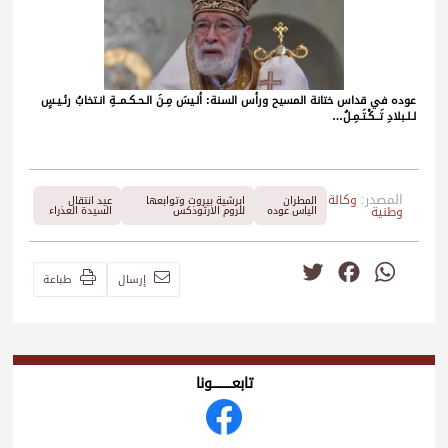
عوده في قداس ختانة المسيح ورأس السنة: ألـيسَ مِـنَ الـحـكـمــةِ انـتخابُ رئـيـسٍ
لـلـبلادِ تَــكْـتَـمِـلُ…
المصدر:
وكالة
المطران
ابرشية بيروت وتوابعها
عيد انتقال
وطنية
الياس عوده
للروم الارثوذكس
السيدة العذراء
Twitter
Facebook
WhatsApp
إرسال
طباعة
تابعــــــــــونا