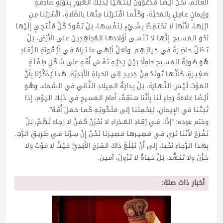
العـالَـم، نَحْـنُ أَيْـضًـا مَـدْعُـوُّونَ لِـنَـتَـهَـيَّـأَ لِـذَلِـكَ الـعُـبورِ بِـتَـوْبَةٍ صادِقَـةٍ
وإِيمانٍ عـامِـلٍ بِالـمَحَـبَّـة، وكُـلَّـمـا اقْـتَـرَبْـنـا مِـنْهـا بالصَّلاةِ، اقْـتَـرَبْـنـا مِـنِ
ابْـنِهـا، لأَنَّها لا تَحْـتَـفِـظُ بِـشَـيْءٍ لِـنَـفْـسِهـا، بَـلْ تَـقُـودُ كُـلَّ مُـلْـتَـجِـئٍ إِلَـيْهـا
نَحْـوَ الـمَـسـيح. إِنَّهـا لا تَـنْـسَـى أَوْلادَهـا الـمُجاهِـدِيـنَ عـلى الأَرْض، بَـلْ
تَـظَـلُّ حـاضِـرَةً في حَـياتِـهِـم. ولَعَـلَّ أَبْهَـى ما نَـراهُ فـي أَيْـقُـونَةِ الـرُّقـادِ
هُـوَ صُـورَةُ الـمَـسـيحِ حامِلًا بَـيْـنَ يَـدَيْـهِ نَـفْـسَ أُمِّـهِ على شَـكْـلِ طِـفْـلَـةٍ
صَـغِـيـرَةٍ، كَـأَنَّـهـا تُـولَـدُ مِـنْ جَدِيـدٍ إلى الحَـياةِ الأَبَـدِيَّة. هَـذا يُـذَكِّـرُنا بِأَنَّ
الـمَـوْتَ لَـيْـسَ الـنِّـهـايَةَ، بَـلْ بِـدايَةُ الـمِـيلادِ الـثَّـاني في الـسَّـماء، وهُـوَ
أَيْـضًـا عَـلامَةُ رَجاءٍ لَـنـا بِأَنَّـنا سَـنَقِـفُ أَمامَ الـمَسـيحِ في ذَلِـكَ الـيَـوْم، إِذا
ثَـبَـتْـنـا في الإِيـمانِ، لِـيَحْـمِـلَـنـا إلى مَـلَـكُـوتِـهِ كَـمـا حَـمَـلَ أُمَّـهُ”.
وختم عوده: “إذًا، فـي رُقـادِ الـعَــذراءِ لا نَحْـزَنُ كَـمَـنْ لا رَجـاءَ لَـهُـمْ، بَـلْ
نَـفْـرَحُ لأَنَّـنـا نَـرى فـي مَـصِـيـرهـا مَـصِـيـرَنـا نَـحْـنُ إِنْ سِـرْنـا فـي طَـرِيـقِ الـرَّبّ.
بِهَـذا الـرَّجـاءِ نَحْـيـا، إلى أَنْ نَـبْـلُـغَ ذاكَ الـفَـرَحَ الأَبَـدِيَّ حَـيْـثُ لا مَـوْتَ ولا
حُـزْنَ ولا تَـنَـهُّـد، بَـلْ حَـيـاةٌ لا تَـزُولُ، آمـيـن.
أخبار ذات صلة: