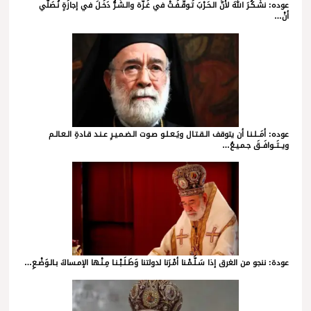
عوده: نشْـكُـرَ اللهَ لأنَّ الـحَـرْبَ تَـوقَّـفَـتْ في غَـزّة والـشَـرُّ دَخَـلَ في إجازَةٍ نُـصَلّي
أنْ…
عوده: أمَــلـنـا أن يتوقف الـقـتـال ويَـعـلـو صـوت الـضـمـيـرِ عـنـد قـادةِ الـعـالـم
ويــتَــوافَــقَ جـمـيـعُ…
عودة: ننجو من الغرق إذا سَـلَّـمْـنا أمْـرَنا لدولتنا وَطَـلَـبْـنـا مِـنْـها الإمـساكَ بـالـوَضْـعِ…