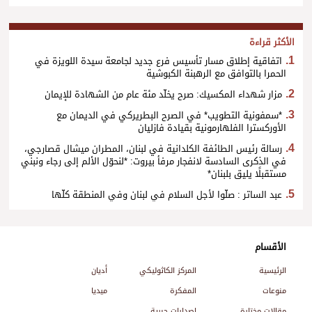
الأكثر قراءة
اتفاقية إطلاق مسار تأسيس فرع جديد لجامعة سيدة اللويزة في
الحمرا بالتوافق مع الرهبنة الكبوشية
مزار شهداء المكسيك: صرح يخلّد مئة عام من الشهادة للإيمان
*سمفونية التطويب* في الصرح البطريركي في الديمان مع
الأوركسترا الفلهارمونية بقيادة فازليان
رسالة رئيس الطائفة الكلدانية في لبنان، المطران ميشال قصارجي،
في الذكرى السادسة لانفجار مرفأ بيروت: *لنحوّل الألم إلى رجاء ونبني
مستقبلًا يليق بلبنان*
عبد الساتر : صلّوا لأجل السلام في لبنان وفي المنطقة كلّها
الأقسام
الرئيسية
المركز الكاثوليكي
أديان
منوعات
المفكرة
ميديا
مقالات مختارة
إصدارات حبرية