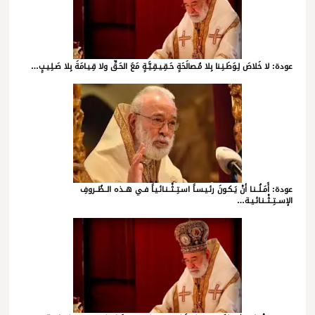
عودة: لا خَلاصَ لِـوَطَـنِـنا بِلا مُـصالَحَةٍ حَـقِـيـقِـيَّـةٍ مَعَ الحَـقِّ ولا قِـيـامَةَ بِلا صَـلِـيـبٍ…
عودة: أَمَـلُــنـا أنْ يَـكـونَ رئـيـسـاً اسـتِــثْــنـائـيـاً فـي هــذه الــظُــروفِ
الإســتِــثْــنـائـيـة…