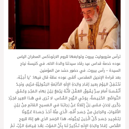
ترأس متروبوليت بيروت وتوابعها للروم الارثوذكس المطران الياس
عوده خدمة قداس عيد رقاد سيدتنا والدة الاله، في كنيسة نياح
السيدة – رأس بيروت، في حضور حشد من المؤمنين.
بعد قراءة الإنجيل المقدس، ألقى عوده عظة قال فيها: “يا أَحِـبَّـة،
نَحْـتَـفِـلُ الـيَـوْمَ بِعـيدِ رُقـادِ والِـدَةِ الإِلَهِ الدَّائِمَةِ الـبَـتُـولِـيَّةِ مَـرْيَم، ونَجِـدُ
أَنْـفُـسَـنا أَمامَ سِـرٍّ يَـفُـوقُ العَـقْـلَ لأَنَّـهُ يَجْمَعُ بَـيْـنَ بَهاءِ الـمَجْـدِ وعُـمْـقِ
الـتَّـواضُع. الكَـنِـيـسَةُ، بِـوَحْيِ الـرُّوحِ الـقُـدُس، لا تَـرَى في هَـذا العِـيدِ مُجَـرَّدَ
ذِكْـرى لِحَدَثٍ مَـضَى بَـلْ إِعْلانًا عَـنْ رَجائِـنا في الـمَسـيحِ الـقائمِ مِـنْ بَـيْـنِ
الأَمْـواتِ، والجاعِـلِ مِـنْ جَـسَـدِ أُمِّـهِ، الَّـذي مِنْهُ أَخَـذَ جَـسَـدَهُ عُـرْبُـونًا
لِـتَـمْجِـيـدِ جَـسَـدِ كُـلِّ الَّـذِيـنَ يُحِـبُّـونَه، هذا الجَسَدِ الذي هو إناءٌ للروحِ
القُدُس. رُقـادُ والِـدَةِ الإِلَـهِ تَـذْكِـيـرٌ لَـنا بِـأَنَّ الـمَـوْتَ، بَعْـدَ قِـيـامَـةِ الـرَّبِّ، لَـمْ