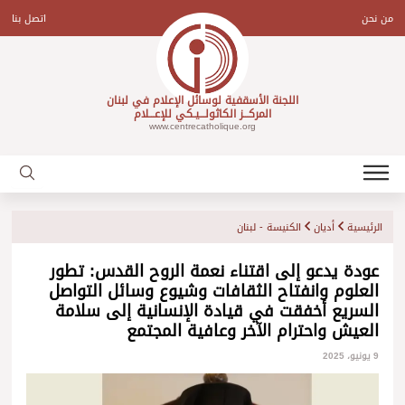
Ski
t
من نحن
اتصل بنا
conten
اللجنة الأسقفية لوسائل الإعلام في لبنان
المركـــز الكاثولـــيـكي للإعـــلام
www.centrecatholique.org
الرئيسية
أديان
الكنيسة - لبنان
عودة يدعو إلى اقتناء نعمة الروح القدس: تطور
العلوم وانفتاح الثقافات وشيوع وسائل التواصل
السريع أخفقت في قيادة الإنسانية إلى سلامة
العيش واحترام الآخر وعافية المجتمع
9 يونيو، 2025