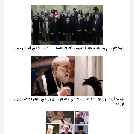
ندوة *الإعلام وسيلة فعالة للتعريف بأهداف السنة المقدسة* في أنطش جبيل
عودة: أزمة الإنسان المعاصر ليست في قلة الوسائل بل في ضياع الهدف وغياب
الإرادة