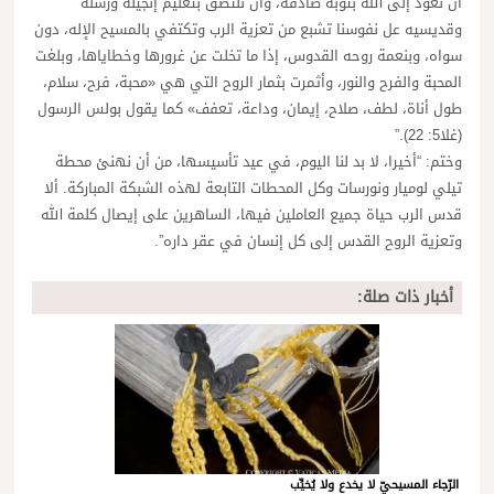
أن نعود إلى الله بتوبة صادقة، وأن نلتصق بتعليم إنجيله ورسله
وقديسيه عل نفوسنا تشبع من تعزية الرب وتكتفي بالمسيح الإله، دون
سواه، وبنعمة روحه القدوس، إذا ما تخلت عن غرورها وخطاياها، وبلغت
المحبة والفرح والنور، وأثمرت بثمار الروح التي هي «محبة، فرح، سلام،
طول أناة، لطف، صلاح، إيمان، وداعة، تعفف» كما يقول بولس الرسول
(غلا5: 22).”
وختم: “أخيرا، لا بد لنا اليوم، في عيد تأسيسها، من أن نهنئ محطة
تيلي لوميار ونورسات وكل المحطات التابعة لهذه الشبكة المباركة. ألا
قدس الرب حياة جميع العاملين فيها، الساهرين على إيصال كلمة الله
وتعزية الروح القدس إلى كل إنسان في عقر داره”.
أخبار ذات صلة:
الرّجاء المسيحيّ لا يخدع ولا يُخيِّب