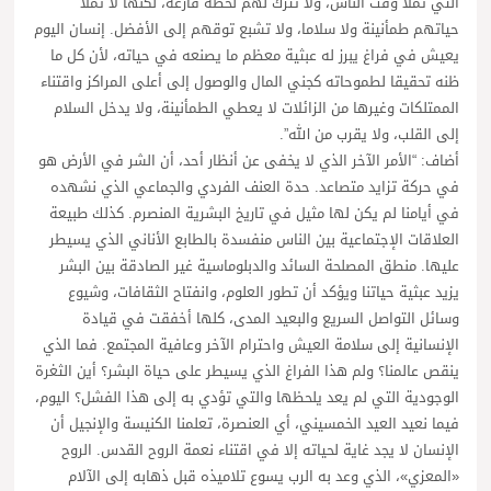
التي تملأ وقت الناس، ولا تترك لهم لحظة فارغة، لكنها لا تملأ
حياتهم طمأنينة ولا سلاما، ولا تشبع توقهم إلى الأفضل. إنسان اليوم
يعيش في فراغ يبرز له عبثية معظم ما يصنعه في حياته، لأن كل ما
ظنه تحقيقا لطموحاته كجني المال والوصول إلى أعلى المراكز واقتناء
الممتلكات وغيرها من الزائلات لا يعطي الطمأنينة، ولا يدخل السلام
إلى القلب، ولا يقرب من الله”.
أضاف: “الأمر الآخر الذي لا يخفى عن أنظار أحد، أن الشر في الأرض هو
في حركة تزايد متصاعد. حدة العنف الفردي والجماعي الذي نشهده
في أيامنا لم يكن لها مثيل في تاريخ البشرية المنصرم. كذلك طبيعة
العلاقات الإجتماعية بين الناس منفسدة بالطابع الأناني الذي يسيطر
عليها. منطق المصلحة السائد والدبلوماسية غير الصادقة بين البشر
يزيد عبثية حياتنا ويؤكد أن تطور العلوم، وانفتاح الثقافات، وشيوع
وسائل التواصل السريع والبعيد المدى، كلها أخفقت في قيادة
الإنسانية إلى سلامة العيش واحترام الآخر وعافية المجتمع. فما الذي
ينقص عالمنا؟ ولم هذا الفراغ الذي يسيطر على حياة البشر؟ أين الثغرة
الوجودية التي لم يعد يلحظها والتي تؤدي به إلى هذا الفشل؟ اليوم،
فيما نعيد العيد الخمسيني، أي العنصرة، تعلمنا الكنيسة والإنجيل أن
الإنسان لا يجد غاية لحياته إلا في اقتناء نعمة الروح القدس. الروح
«المعزي»، الذي وعد به الرب يسوع تلاميذه قبل ذهابه إلى الآلام