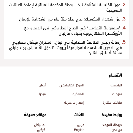
عون الكنيسة المتألمة ترحّب بخطة الحكومة العراقية لإعادة العائلات
المسيحية
مزار شهداء المكسيك: صرح يخلّد مئة عام من الشهادة للإيمان
*سمفونية التطويب* في الصرح البطريركي في الديمان مع
الأوركسترا الفلهارمونية بقيادة فازليان
رسالة رئيس الطائفة الكلدانية في لبنان، المطران ميشال قصارجي،
في الذكرى السادسة لانفجار مرفأ بيروت: *لنحوّل الألم إلى رجاء ونبني
مستقبلًا يليق بلبنان*
الأقسام
الرئيسية
المركز الكاثوليكي
أديان
منوعات
المفكرة
ميديا
مقالات مختارة
إصدارات حبرية
روابط مفيدة
اللغات
مواقع صديقة
خريطة الموقع
عربي
الفاتيكان
من نحن
English
بكركي