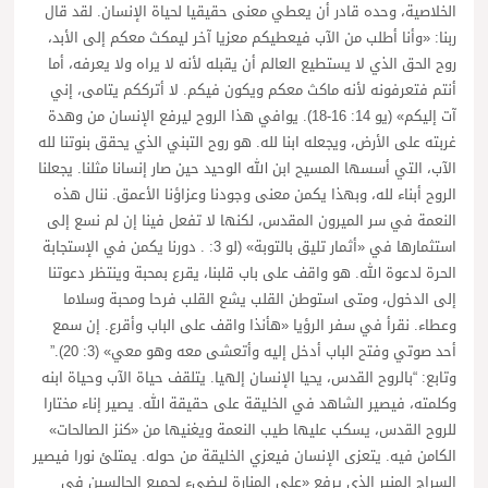
الخلاصية، وحده قادر أن يعطي معنى حقيقيا لحياة الإنسان. لقد قال
ربنا: «وأنا أطلب من الآب فيعطيكم معزيا آخر ليمكث معكم إلى الأبد،
روح الحق الذي لا يستطيع العالم أن يقبله لأنه لا يراه ولا يعرفه، أما
أنتم فتعرفونه لأنه ماكث معكم ويكون فيكم. لا أترككم يتامى، إني
آت إليكم» (يو 14: 16-18). يوافي هذا الروح ليرفع الإنسان من وهدة
غربته على الأرض، ويجعله ابنا لله. هو روح التبني الذي يحقق بنوتنا لله
الآب، التي أسسها المسيح ابن الله الوحيد حين صار إنسانا مثلنا. يجعلنا
الروح أبناء لله، وبهذا يكمن معنى وجودنا وعزاؤنا الأعمق. ننال هذه
النعمة في سر الميرون المقدس، لكنها لا تفعل فينا إن لم نسع إلى
استثمارها في «أثمار تليق بالتوبة» (لو 3: . دورنا يكمن في الإستجابة
الحرة لدعوة الله. هو واقف على باب قلبنا، يقرع بمحبة وينتظر دعوتنا
إلى الدخول، ومتى استوطن القلب يشع القلب فرحا ومحبة وسلاما
وعطاء. نقرأ في سفر الرؤيا «هأنذا واقف على الباب وأقرع. إن سمع
أحد صوتي وفتح الباب أدخل إليه وأتعشى معه وهو معي» (3: 20).”
وتابع: “بالروح القدس، يحيا الإنسان إلهيا. يتلقف حياة الآب وحياة ابنه
وكلمته، فيصير الشاهد في الخليقة على حقيقة الله. يصير إناء مختارا
للروح القدس، يسكب عليها طيب النعمة ويغنيها من «كنز الصالحات»
الكامن فيه. يتعزى الإنسان فيعزي الخليقة من حوله. يمتلئ نورا فيصير
السراج المنير الذي يرفع «على المنارة ليضيء لجميع الجالسين في