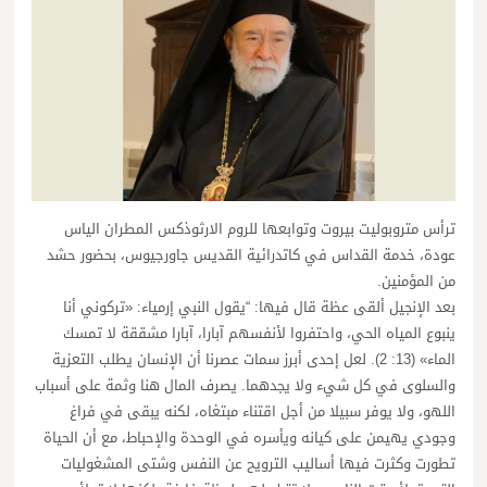
ترأس متروبوليت بيروت وتوابعها للروم الارثوذكس المطران الياس
عودة، خدمة القداس في كاتدرائية القديس جاورجيوس، بحضور حشد
من المؤمنين.
بعد الإنجيل ألقى عظة قال فيها: “يقول النبي إرمياء: «تركوني أنا
ينبوع المياه الحي، واحتفروا لأنفسهم آبارا، آبارا مشققة لا تمسك
الماء» (13: 2). لعل إحدى أبرز سمات عصرنا أن الإنسان يطلب التعزية
والسلوى في كل شيء ولا يجدهما. يصرف المال هنا وثمة على أسباب
اللهو، ولا يوفر سبيلا من أجل اقتناء مبتغاه، لكنه يبقى في فراغ
وجودي يهيمن على كيانه ويأسره في الوحدة والإحباط، مع أن الحياة
تطورت وكثرت فيها أساليب الترويح عن النفس وشتى المشغوليات