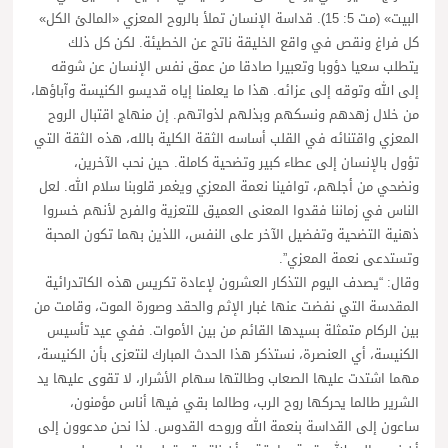
البيت» (مت 5: 15). قداسة الإنسان تملأ بالروح المعزي «المالئ الكل»
كل فراغ ونقص في واقع الخليقة ناتج عن الخطيئة. لكن كل ذلك
يتطلب سعيا دؤوبا وتعبيرا صادقا من عمق نفس الإنسان عن شوقه
إلى الله وتوقه إلى عزائه. هذا ما يعلمنا إياه قديسو الكنيسة وآباؤها،
من خلال زهدهم ونسكهم وبذلهم لذواتهم. إن منهاج اقتبال الروح
المعزي واقتنائه في القلب أساسه الثقة الكلية بالله، هذه الثقة التي
تؤول بالإنسان إلى عطاء كبير وتضحية كاملة. حين نحب الآخرين،
ونضحي من أجلهم، توافينا نعمة المعزي ويغمر قلوبنا سلام الله. لعل
الناس في زماننا فقدوا المعنى العميق للتعزية والفرح لأنهم خسروا
ذهنية التضحية وتفضيل الآخر على النفس، اللذين بهما تكون المحبة
وتستدعى نعمة المعزي”.
وقال: “يصدف اليوم التذكار العشرون لإعادة تكريس هذه الكاتدرائية
المقدسة التي نفضت عنها غبار الإثم والحقد وصورة الموت، وقامت من
بين الركام متمثلة بسيدها القائم من بين الأموات. ففي عيد تأسيس
الكنيسة، أي العنصرة، نستذكر هذا الحدث المبارك لنتعزى بأن الكنيسة،
مهما اشتدت عليها الصعاب وطالتها سهام الأشرار، لا تقوى عليها يد
الشرير طالما يحركها روح الرب، وطالما بقي فيها أناس مؤمنون،
ساعون إلى القداسة بنعمة الله وروحه القدوس. لذا نحن مدعوون إلى