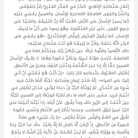
إِعْـلانِ سُـلْـطـانِـهِ الإِلَهِـيّ. الـبَحْـرُ في الـفِـكْـرِ العِــبْـرِيِّ رَمْـزٌ لِـلـفَـوْضَى
والـشَّـرِّ والـقِـوَى الغامِـضَةِ المُعـادِيَـةِ لِلإِنْسان، والمَسِيحُ يَـمْـشِي عَـلَـيْـهِ
كَما يَـسِيـرُ الإِنْسانُ على الأَرْض، مُعْــلِـنًـا أَنَّهُ رَبُّ الخَـلِـيقَـةِ، والسَّـيِّـدُ على
جَـميعِ القِـوَى، حتّى غَـيْـرِ المَـنْـظُـورَة، وهُـوَ يَسودُ على كُـلِّ ما يُخـيـفُ
الإِنسان، كما يَـقُـولُ القِـدِّيسُ كِيرلُّسُ الإِسْكَـنْـدَرِيُّ: «هُـوَ يَـمْـشِي على
الـبَحْـرِ لأَنَّهُ خَـلَـقَـهُ، ولأَنَّ ما يُخِيـفُـنا هُـوَ تَحْـتَ سُـلْـطـانِ مَحَـبَّـتِـهِ».
خافَ التَّلاميذُ وظَـنُّوهُ خَيالًا. حينَ نَجْهَـلُ رَبَّـنا، ويَـتَـكَـلَّـمُ مَعَـنا في
العـاصِفَـةِ، نَحْسَـبُ صَوْتَـهُ غَــرِيبًا، ونَـظُـنُّ حُـضُورَهُ وَهْـمًا. لا يَعْــرِفُ الإِنْسانُ
المَسِيحَ حَـقًّـا إِلَّا إِذا عَــبَـرَ الـظُّــلْـمَـةَ وَاخْـتَـبَـرَ الخَـوْفَ وصَـرَخَ مِنَ الأَعْـماق.
بُطْـرُسُ المَعْــرُوفُ بِانْـدِفاعِـهِ قالَ لِـلرَبّ: «إنْ كُـنْـتَ هُـوَ فَـمُـرْني أنْ آتي
إليكَ على المِـياه». إِنَّهُ طَــلَـبُ إِيمانٍ وشَجاعَـةٍ، لـكِـنَّهُ أَيْضًا طَـلَـبٌ فِـيهِ
شَيْءٌ مِنَ الـتَّـحَـدِّي. لَمْ يُـوَبِّـخْهُ الـرَّبُّ بَلْ دَعـاهُ لِـيَأتي، فَـدَخَلَ بُطْـرُسُ في
اخْـتِـبارٍ فَـرِيد. مَـشى عـلى الماءِ ما دامَ نَظَـرُهُ مُـوَجَّهًا إلى المَسيحِ، لَكِـنَّهُ
حِينَ الْـتَـفَـتَ إلى الرِّيحِ خافَ وبَدَأَ يَغْـرَق. نَحْنُ أَيْضًا، إِذا ثَـبَّـتْـنا أَعْــيُـنَـنا عَـلى
الـرَّبِّ نَسِيرُ فَـوْقَ المَصاعِـب، وعِـندما نَـنْظُـرُ إلى الأَخْطارِ ونَـنْسَى حُضُورَهُ
نَغْـرَقُ في الهَـمِّ واليَأْس. صَرْخَةُ بُطْـرُسَ: «يَا رَبُّ، نَجِّـنِي» هِيَ صَلاةٌ
قَـصِيرَةٌ مِنَ الأَعْـماقِ، إِذْ أَيْـقَـنَ أَلَّا خَلاصَ لَهُ إِلَّا بِالـرَّبِّ. حالًا، مَـدَّ الـرَّبُّ يَـدَهُ
وأَمْسَكَ بِهِ ووَبَّخَهُ بِلُطْـفٍ. لَمْ يُـدِنْ ضُعْــفَـهُ، بَلْ ذَكَّـرَهُ بِأَنَّ الشَّكَّ لا يَـنْـفَـعُ،