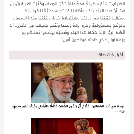
الـضَـيـاعِ، تَـسْـلَـمُ سَـفـيـنَـةُ فَمَهْـما اشْـتَـدَّتِ الصِعابُ وكَـثُـرَتْ العَـراقـيلُ، إنْ
آمَـنّـا أنَّ هـذا الـبَـلَـدَ بَـلَـدُنـا وأطَـعْــنـا دُسْـتـورَهُ، وطَـبَّـقْـنـا قَـوانـيـنَـهُ،
وَوَضَعْــنـا ثِـقَـتَـنـا في دولَـتِـنـا وسَـلَّـمْـناها أمْـرَنا، وَطَـلَـبْـنـا مِـنْـها الإمـساكَ
بـالـوَضْـعِ بِـمَـسـؤولِـيَّـةٍ وحَـزْمٍ، ولَـمْ وَطَـنِـنـا ونَـنْـجـو جَـميعُـنـا مِـنَ الـغَــرَقِ. ألا
ألْـهَـمَ الربُّ الإلَـهُ حُـكـامَ هذا الـبَـلَـدِ وشَـعْـبَـهُ لِـيَـضَعـوا ثِـقَـتَـهُم بِـهِ
ويَـعْـمَـلوا بِـهَـدْيِ كَلمته فبخلصون آمين”.
أخبار ذات صلة:
عودة في أحد الشعانين: مُؤْلِمٌ أَنْ يَبْقَى الشَّعْبُ مُثْقَلًا بِالأَوْجاعِ وقَلِقًا على مَصيرِه
فِيما…