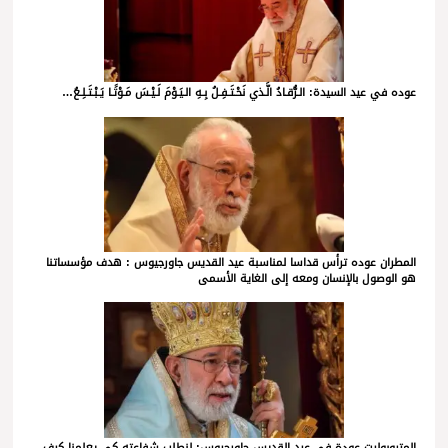
عوده في عيد السيدة: الـرُّقـادُ الَّـذي نَحْـتَـفِـلُ بِـهِ الـيَـوْمَ لَـيْـسَ مَـوْتًـا يَـبْـتَـلِـعُ…
المطران عوده ترأس قداسا لمناسبة عيد القديس جاورجيوس : هدف مؤسساتنا
هو الوصول بالإنسان ومعه إلى الغاية الأسمى
المتروبوليت عودة في عيد القديس جاورجيوس: لنطلب شفاعته كي يعلمنا كيف