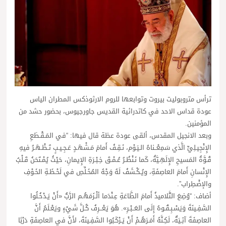
ترأس متروبوليت بيروت وتوابعها للروم الارثوذكس المطران الياس
عودة قداس الاحد في كاتدرائية القديس جاورجيوس، بحضور حشد من
المؤمنين.
وبعد الانجيل المقدس، ألقى عودة عظة قال فيها: “في المَـقْـطَعِ
الإِنْجِيـلِيِّ الَّذي سَمِعْــناهُ الـيَـوْم، نَـقِـفُ أَمامَ مَـشْهَـدٍ عَـجِـيـبٍ تَـظْـهَـرُ فيهِ
قُـوَّةُ المَسيحِ الإِلَهِـيَّةُ، كَما نَـنْظُـرُ عُـمْـقَ خِـبْـرَةِ الإِيمانِ، حَيْثُ يُمْـتَحَنُ قَـلْبُ
الإِنْسانِ أَمامَ العاصِفَةِ، ويُـكْـشَفُ لَهُ وَجْهُ المُخَـلِّصِ في لَحْـظَـةِ الخَـوْفِ
والإضْطِراب”.
أضاف: “وُضِعَ التَّلاميذُ أَمامَ الطَّاعَةِ عِـنْدَما ألْـزَمَهُـم الرَّبُّ «أَنْ يَـدْخُـلُوا
السَّفِـينَةَ وَيَسْـبِـقُـوهُ إِلَى العَــبْـرِ». هُوَ يَعْــرِفُ كُـلَّ شَيْءٍ ويَعْـلَمُ أَنَّ
العاصِفَةَ آتِـيَةٌ، لَكِـنَّهُ أَمَـرَهُـمْ أَنْ يَـرْكَـبُوا السَّفِـينَةَ، لأَنَّ في العاصِفَةِ دَرْبًا