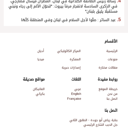
رسالة رئيس الطائفة الكلدانية في لبنان، المطران ميشال قصارجي،
في الذكرى السادسة لانفجار مرفأ بيروت: *لنحوّل الألم إلى رجاء ونبني
مستقبلًا يليق بلبنان*
عبد الساتر : صلّوا لأجل السلام في لبنان وفي المنطقة كلّها
الأقسام
الرئيسية
المركز الكاثوليكي
أديان
منوعات
المفكرة
ميديا
مقالات مختارة
إصدارات حبرية
روابط مفيدة
اللغات
مواقع صديقة
خريطة الموقع
عربي
الفاتيكان
من نحن
English
بكركي
اتصل بنا
Française
اتصل بنا
بناية رياض أبو جودة - الطابق الثاني
جل الديب الشارع الرئيسي