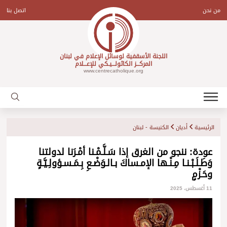
Ski
t
من نحن
اتصل بنا
conten
اللجنة الأسقفية لوسائل الإعلام في لبنان
المركـــز الكاثولـــيـكي للإعـــلام
www.centrecatholique.org
الرئيسية
أديان
الكنيسة - لبنان
عودة: ننجو من الغرق إذا سَـلَّـمْـنا أمْـرَنا لدولتنا
وَطَـلَـبْـنـا مِـنْـها الإمـساكَ بـالـوَضْـعِ بِـمَـسـؤولِـيَّـةٍ
وحَـزْمٍ
11 أغسطس، 2025