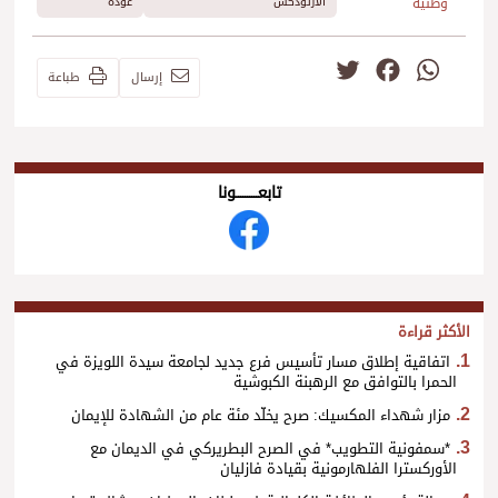
وطنية
الارثوذكس
عودة
Twitter
Facebook
WhatsApp
إرسال
طباعة
تابعــــــــــونا
الأكثر قراءة
اتفاقية إطلاق مسار تأسيس فرع جديد لجامعة سيدة اللويزة في
الحمرا بالتوافق مع الرهبنة الكبوشية
مزار شهداء المكسيك: صرح يخلّد مئة عام من الشهادة للإيمان
*سمفونية التطويب* في الصرح البطريركي في الديمان مع
الأوركسترا الفلهارمونية بقيادة فازليان