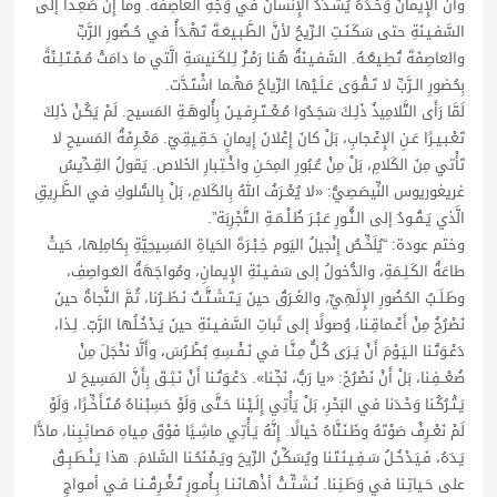
وأَنَّ الإِيمانَ وَحْـدَهُ يُشـدِّدُ الإِنْسانَ في وَجْهِ العاصِفَة. وما إِنْ صَعِـدا إلى
السَّفـيـنَةِ حتى سَكَـنَـتِ الـرِّيحُ لأنَّ الطَّـبـيعَـةَ تَهْـدَأُ في حُـضُورِ الرَّبِّ
والعاصِفَةَ تُطِـيعُـهُ. السَّفـيـنَةُ هُـنا رَمْـزٌ لِـلكَـنيسَةِ الَّتي ما دامَتْ مُـمْـتَـلِـئَةً
بِحُضورِ الـرَّبِّ لا تَـقْـوَى عَـلَـيْها الرِّياحُ مَهْـما اشْتَـدَّت.
لَمَّا رَأَى التَّلامِيذُ ذَلِـكَ سَجَـدُوا مُـعْــتَـرِفـيـنَ بِأُلوهَـةِ المَسيح. لَمْ يَكُـنْ ذَلِكَ
تَعْـبـيـرًا عَـنِ الإِعْـجابِ، بَلْ كانَ إِعْلانَ إِيمانٍ حَـقِـيقِيّ. مَعْـرِفَةُ المَسيحِ لا
تَأْتي مِنَ الكَلامِ، بَلْ مِنْ عُـبُورِ المِحَـنِ واخْـتِـبارِ الخَلاص. يَقولُ القِـدِّيسُ
غريغوريوس النِّيصَصِيُّ: «لا يُعْـرَفُ اللهُ بِالكَلامِ، بَلْ بِالسُّلوكِ في الطَّـرِيقِ
الَّذي يَـقُـودُ إلى الـنُّـورِ عَـبْـرَ ظُـلْـمَـةِ الـتَّجْرِبَة”.
وختم عودة: “يُلَخِّـصُ إِنْجيلُ اليَوم خِـبْـرَةَ الحَياةِ المَسِيحِيَّةِ بِكامِلِها، حَيثْ
طاعَةُ الكَـلِـمَةِ، والدُّخولُ إلى سَفـيـنَةِ الإِيمانِ، ومُواجَهَةُ العَـواصِفِ،
وطَـلَـبُ الحُضُورِ الإِلَهِيِّ، والغَـرَقُ حينَ يَـتَـشَـتَّـتُ نَـظَــرُنا، ثُمَّ الـنَّجاةُ حينَ
نَصْرُخُ مِنْ أَعْـماقِـنا، وُصولًا إلى ثَباتِ السَّفـيـنَةِ حينَ يَـدْخُـلُها الرَّبّ. لِـذا،
دَعْـوَتُـنا الـيَـوْمَ أَنْ يَـرَى كُـلٌّ مِـنَّـا في نَـفْـسِهِ بُطْـرُسَ، وأَلَّا نَخْجَلَ مِنْ
ضُعْــفِـنا، بَلْ أَنْ نَصْرُخَ: «يا رَبُّ، نَجِّـنا». دَعْـوَتُـنا أَنْ نَـثِـقَ بِأَنَّ المَسِيحَ لا
يَـتْـرُكُـنا وَحْـدَنا في البَحْرِ، بَلْ يَأْتِي إِلَـيْـنا حَـتَّى وَلَوْ حَسِبْـناهُ مُـتَـأَخِّـرًا، وَلَوْ
لَمْ نَعْـرِفْ صَوْتَهُ وظَـنَـنَّاهُ خَيالًا. إِنَّهُ يَـأْتِي ماشِـيًا فَوْقَ مِـياهِ مَصائِـبِـنا، مادًّا
يَـدَهُ، فَـيَـدْخُـلُ سَـفِـيـنَـتَـنا ويُسَكِّـنُ الرِّيحَ ويَـمْـنَحُـنا السَّلامَ. هذا يَـنْـطَـبِـقُ
على حَـياتِـنا في وَطَـنِـنا. نُـشَـتِّـتْ أذْهـانَـنـا بِـأُمـورٍ تُـغْـرِقُــنـا فـي أمـواجِ