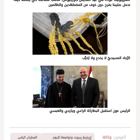
نحمل صليبنا بفرح دون خوف من المضطهدين والظالمين
الرّجاء المسيحيّ لا يخدع ولا يُخيِّب
الرئيس عون استقبل البطاركة الراعي ويازجي والعبسي
المصدر:
وكالة
ابرشية بيروت وتوابعها للروم
المطران الياس