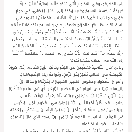
إلى المَعْـرِفَةِ، وفي المَخاطِـرِ الَّتي تَـبْـدُو كَأَنَّها نِهايَةٌ تُعْـلَـنُ بِدايَةٌ
جَدِيدَةٌ. تَـرَكَهُـمْ المَسيحُ وصَعِـدَ وَحْدَهُ إلى الجَـبَـلِ لِـيُـصَلّي، في حِـوارٍ
خَـفِـيٍّ مَعَ الآب. الصُّورَةُ هُـنا مَلِـيـئَةٌ بِالدَّلالات: فَكَما أَنَّ الـتَّـلامِيذَ في
السَّفِـينَةِ وَسَطَ البَحْرِ، والمَـوْجَ يَعْـصِفُ بِهِـم، والمَسيحَ يَـبْـدُو غائِبًا عَـنْهُـم،
كَذَلِكَ تَـكُونُ خِـبْـرَةُ الكَنِيسَةِ أَحْيانًا، وحَياةُ كُـلِّ نَـفْسٍ مُؤْمِنَةٍ. نُصارِعُ في
بَحْـرِ الحَياةِ ظانِّـينَ أَنَّ الرَّبَّ بَعـيدٌ، لَكِـنَّهُ في الحَقـيقَـةِ على الجَـبَـلِ يُصَلّي
ويَـنْظُــرُ إِلَـيْـنا وعَـيْـنُهُ لا تَغـيبُ عَــنَّا. يَقـولُ القِـدِّيسُ يُوحَنَّا الذَّهَـبِيُّ الفَم:
«إِنَّهُ يُصَلِّي مِنْ أَجْـلِـنا لَيْسَ لأَنَّهُ يَحْـتاجُ إلى الصَّلاةِ بَلْ لِـيُعَــلِّـمَـنا أَنْ نَـلْجَأَ
إِلى اللهِ في الصَّلاةِ عِـنْـدَما نُجَـرَّبُ”.
وتابع: “كانَ الـتَّلاميذُ مُعَــذَّبـيـنَ في الـبَحْـرِ وكانَتِ الرِّيحُ مُضَادَّةً. إنَّـها صُورَةٌ
الكَـنِـيسَةِ في العـالَمِ، تَعْـبُـرُ بَحْـرَ الـزَّمَنِ، وتُـواجِهُ رِياحَ الإضْطِهاداتِ
وأمـواجَ الشُّـكوكِ وغُـمُـوضَ المَصِير. المَسِيحُ لا يَـتْـرُكُها وَحْـدَها، بَلْ
يَأتِـيها ماشِـيًا على المِياهِ في الهَـجْعَـةِ الـرَّابِعَـةِ، أَيْ في ساعَـةٍ مُـتَـأَخِّـرَةٍ
مِنَ الـلَّـيْـلِ. تَـأَخُّـرُ الـرَّبِّ لا يَعْـنِي غِـيابَهُ، لأَنَّهُ يَعْـرِفُ الوَقْـتَ الأَنْـسَـبَ
لِخَلاصِنا. قَـد نَـظُـنُّ أحْـيـانـاً أَنَّ الـرَّبَّ يُـبْـطِئُ في الـقُـدُومِ، لَكِنَّ القِـدِّيسَ
إيريناوس يَـقـول: «اللهُ لا يَـتَـأَخَّـرُ، بَلْ يُهَـيِّـئُ الإِنْسانَ لِـيَـسْـتَـقْـبِـلَ نِعْـمَـتَهُ
في الـوَقْـتِ المُـناسِب». المُهِمّ أنْ نَـثِـقَ بِالرَبِّ يسوع الذي قالَ لِـتَلاميذِهِ
«ثِـقـوا، أنا هُـوَ، لا تخافوا».
دُهِـشَ الـتَّلاميذُ لِـرُؤْيَـتِهِـم يَسوعَ ماشِيًا عَـلى المِـياه، ووَقَـفـوا أَمامَ