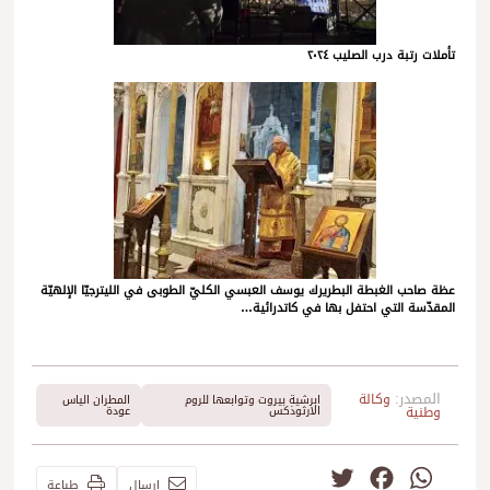
تأملات رتبة درب الصليب ٢٠٢٤
عظة صاحب الغبطة البطريرك يوسف العبسي الكليّ الطوبى في الليترجيّا الإلهيّة
المقدّسة التي احتفل بها في كاتدرائية…
المصدر:
وكالة
ابرشية بيروت وتوابعها للروم
المطران الياس
وطنية
الارثوذكس
عودة
Twitter
Facebook
WhatsApp
إرسال
طباعة