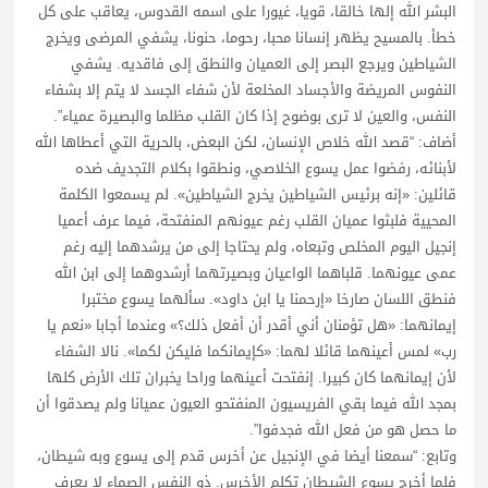
البشر الله إلها خالقا، قويا، غيورا على اسمه القدوس، يعاقب على كل
خطأ. بالمسيح يظهر إنسانا محبا، رحوما، حنونا، يشفي المرضى ويخرج
الشياطين ويرجع البصر إلى العميان والنطق إلى فاقديه. يشفي
النفوس المريضة والأجساد المخلعة لأن شفاء الجسد لا يتم إلا بشفاء
النفس، والعين لا ترى بوضوح إذا كان القلب مظلما والبصيرة عمياء”.
أضاف: “قصد الله خلاص الإنسان، لكن البعض، بالحرية التي أعطاها الله
لأبنائه، رفضوا عمل يسوع الخلاصي، ونطقوا بكلام التجديف ضده
قائلين: «إنه برئيس الشياطين يخرج الشياطين». لم يسمعوا الكلمة
المحيية فلبثوا عميان القلب رغم عيونهم المنفتحة، فيما عرف أعميا
إنجيل اليوم المخلص وتبعاه، ولم يحتاجا إلى من يرشدهما إليه رغم
عمى عيونهما. قلباهما الواعيان وبصيرتهما أرشدوهما إلى ابن الله
فنطق اللسان صارخا «إرحمنا يا ابن داود». سألهما يسوع مختبرا
إيمانهما: «هل تؤمنان أني أقدر أن أفعل ذلك؟» وعندما أجابا «نعم يا
رب» لمس أعينهما قائلا لهما: «كإيمانكما فليكن لكما». نالا الشفاء
لأن إيمانهما كان كبيرا. إنفتحت أعينهما وراحا يخبران تلك الأرض كلها
بمجد الله فيما بقي الفريسيون المنفتحو العيون عميانا ولم يصدقوا أن
ما حصل هو من فعل الله فجدفوا”.
وتابع: “سمعنا أيضا في الإنجيل عن أخرس قدم إلى يسوع وبه شيطان،
فلما أخرج يسوع الشيطان تكلم الأخرس. ذو النفس الصماء لا يعرف