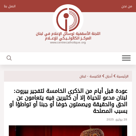
Ski
t
من نحن
اتصل بنا
conten
اللجنة الأسقفية لوسائل الإعلام في لبنان
المركـــز الكاثولـــيـكي للإعـــلام
www.centrecatholique.org
الرئيسية
أديان
الكنيسة - لبنان
عودة قبل أيام من الذكرى الخامسة لتفجير بيروت:
لبنان مدعو للحياة إلا أن كثيرين فيه يتعامون عن
الحق والحقيقة ويصمتون خوفا أو جبنا أو تواطؤا أو
بسبب المصلحة
28 يوليو، 2025