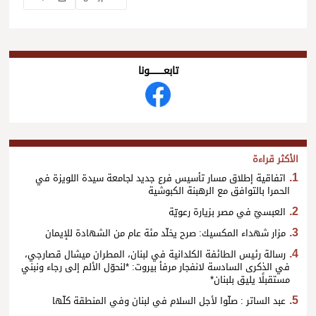
تابعــــــــــونا
الأكثر قراءة
اتفاقية إطلاق مسار تأسيس فرع جديد لجامعة سيدة اللويزة في
الحمرا بالتوافق مع الرهبنة الكبوشية
العبسيّ في مصر بزيارة رعويّة
مزار شهداء المكسيك: صرح يخلّد مئة عام من الشهادة للإيمان
رسالة رئيس الطائفة الكلدانية في لبنان، المطران ميشال قصارجي،
في الذكرى السادسة لانفجار مرفأ بيروت: *لنحوّل الألم إلى رجاء ونبني
مستقبلًا يليق بلبنان*
عبد الساتر : صلّوا لأجل السلام في لبنان وفي المنطقة كلّها