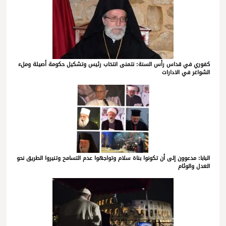
كفوري في قداس رأس السنة: نتمنى انتخاب رئيس وتشكيل حكومة أصيلة وملء
الشواغر في الادارات
البابا: مدعوون إلى أن تكونوا بناة سلام وتواجهوا عدم التسامح وتنيروا الطريق نحو
العدل والوئام