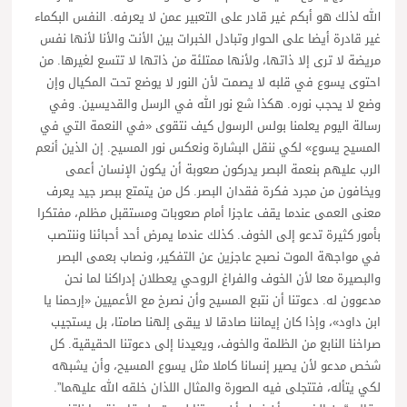
الله لذلك هو أبكم غير قادر على التعبير عمن لا يعرفه. النفس البكماء
غير قادرة أيضا على الحوار وتبادل الخبرات بين الأنت والأنا لأنها نفس
مريضة لا ترى إلا ذاتها، ولأنها ممتلئة من ذاتها لا تتسع لغيرها. من
احتوى يسوع في قلبه لا يصمت لأن النور لا يوضع تحت المكيال وإن
وضع لا يحجب نوره. هكذا شع نور الله في الرسل والقديسين. وفي
رسالة اليوم يعلمنا بولس الرسول كيف نتقوى «في النعمة التي في
المسيح يسوع» لكي ننقل البشارة ونعكس نور المسيح. إن الذين أنعم
الرب عليهم بنعمة البصر يدركون صعوبة أن يكون الإنسان أعمى
ويخافون من مجرد فكرة فقدان البصر. كل من يتمتع ببصر جيد يعرف
معنى العمى عندما يقف عاجزا أمام صعوبات ومستقبل مظلم، مفتكرا
بأمور كثيرة تدعو إلى الخوف. كذلك عندما يمرض أحد أحبائنا وننتصب
في مواجهة الموت نصبح عاجزين عن التفكير، ونصاب بعمى البصر
والبصيرة معا لأن الخوف والفراغ الروحي يعطلان إدراكنا لما نحن
مدعوون له. دعوتنا أن نتبع المسيح وأن نصرخ مع الأعميين «إرحمنا يا
ابن داود»، وإذا كان إيماننا صادقا لا يبقى إلهنا صامتا، بل يستجيب
صراخنا النابع من الظلمة والخوف، ويعيدنا إلى دعوتنا الحقيقية. كل
شخص مدعو لأن يصير إنسانا كاملا مثل يسوع المسيح، وأن يشبهه
لكي يتأله، فتتجلى فيه الصورة والمثال اللذان خلقه الله عليهما”.