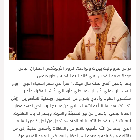
ترأس متروبوليت بيروت وتوابعها للروم الأرثوذكس المطران الياس
عودة خدمة القداس في كاتدرائية القديس جاورجيوس.
بعد الإنجيل ألقى عظة قال فيها: ” نقرأ في سفر إشعياء النبي: «روح
السيد الرب علي لأن الرب مسحني وأرسلني لأبشر الفقراء وأجبر
منكسري القلوب وأنادي بإفراج عن المسبيين، وبتخلية للمأسورين» (إش
61: 51). هذا ما تنبأ به إشعياء النبي عن مسيح الرب الذي تجسد وصار
إنسانا ليعتق الإنسان من نير الخطيئة والموت، ويفتح له باب الملكوت.
الله يتدخل لينقذ خليقته. بابنه المتجسد تدخل من أجل خلاص العالم
الذي ابتعد عن الله فأصيب بالأمراض والعاهات وأمسى بحاجة إلى من
يقتلعه من ضياعه ويعيده إلى أحضان الله. في العهد القديم عرف