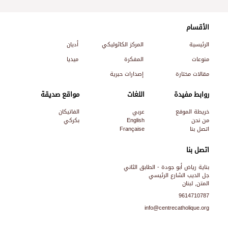
الأقسام
الرئيسية
المركز الكاثوليكي
أديان
منوعات
المفكرة
ميديا
مقالات مختارة
إصدارات حبرية
روابط مفيدة
اللغات
مواقع صديقة
خريطة الموقع
عربي
الفاتيكان
من نحن
English
بكركي
اتصل بنا
Française
اتصل بنا
بناية رياض أبو جودة - الطابق الثاني
جل الديب الشارع الرئيسي
المتن, لبنان
9614710787
info@centrecatholique.org