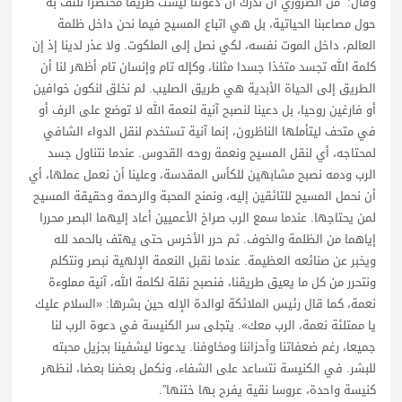
وقال: “من الضروري أن ندرك أن دعوتنا ليست طريقا مختصرا نلتف به
حول مصاعبنا الحياتية، بل هي اتباع المسيح فيما نحن داخل ظلمة
العالم، داخل الموت نفسه، لكي نصل إلى الملكوت. ولا عذر لدينا إذ إن
كلمة الله تجسد متخذا جسدا مثلنا، وكإله تام وإنسان تام أظهر لنا أن
الطريق إلى الحياة الأبدية هي طريق الصليب. لم نخلق لنكون خوافين
أو فارغين روحيا، بل دعينا لنصبح آنية لنعمة الله لا توضع على الرف أو
في متحف ليتأملها الناظرون، إنما آنية تستخدم لنقل الدواء الشافي
لمحتاجه، أي لنقل المسيح ونعمة روحه القدوس. عندما نتناول جسد
الرب ودمه نصبح مشابهين للكأس المقدسة، وعلينا أن نعمل عملها، أي
أن نحمل المسيح للتائقين إليه، ونمنح المحبة والرحمة وحقيقة المسيح
لمن يحتاجها. عندما سمع الرب صراخ الأعميين أعاد إليهما البصر محررا
إياهما من الظلمة والخوف. ثم حرر الأخرس حتى يهتف بالحمد لله
ويخبر عن صنائعه العظيمة. عندما نقبل النعمة الإلهية نبصر ونتكلم
ونتحرر من كل ما يعيق طريقنا، فنصبح نقلة لكلمة الله، آنية مملوءة
نعمة، كما قال رئيس الملائكة لوالدة الإله حين بشرها: «السلام عليك
يا ممتلئة نعمة، الرب معك». يتجلى سر الكنيسة في دعوة الرب لنا
جميعا، رغم ضعفاتنا وأحزاننا ومخاوفنا. يدعونا ليشفينا بجزيل محبته
للبشر. في الكنيسة نتساعد على الشفاء، ونكمل بعضنا بعضا، لنظهر
كنيسة واحدة، عروسا نقية يفرح بها ختنها”.