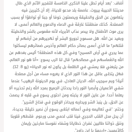
أضاف: “بعد أيام تطل علينا الذكرى الخامسة للتفجير الآثم الذي طال
مدينتنا الحبيبة بيروت، عاصمة بلد مدعو للحياة، إلا أن كثيرين فيه
يتعامون عن الحق والحقيقة ويصمتون خوفا أو جبنا أو تواطؤا أو بسبب
المصلحة. كذلك منطقتنا غارقة في الدماء والدموع والعالم أعمى، لا
يرى موت الأطفال ولا يبصر عذاب الأبرياء لأنه مغموس بالشر والخطيئة
وبعيد عن الله. هل مسموح تجويع البشر أو تهجيرهم من أرضهم أو
قتلهم؟ ما الذي أعمى بصائر حكام العالم وأخرس ضمائرهم ليسكتوا
عما يجري في أرض المسيح؟ وفي كل هذه المنطقة؟ أليس بعدهم عن
الله وانغماسهم في مصالحهم؟ قال لنا الرب يسوع: «أنا هو نور العالم،
من يتبعني فلا يمشي في الظلمة بل يكون له نور الحياة» (يو 8: 12).
فهل يتخلى عاقل عن هذا النور الذي لا يعروه مساء من أجل مصلحة
آنية؟ وبم سيجيب الله، الديان العادل، في يوم الدينونة الرهيب؟ عندما
شفي الأعميان وأبصرا النور راحا يحدثان الجميع بمجد الله رغم تحذيره ألا
يعلما أحدا. من عاين النور لا يخبئه ومن احتوى يسوع في قلبه لا يصمت
عن الحق، بل ينبذ الشر ويحاربه ويحاذر الوقوع في فخاخ الشرير”.
وختم: “في تعاليمه وفي أعماله ابتغى يسوع أن نصير خليقة جديدة،
أن يحل محل القلب الحجري فينا قلب لحمي محب ورحوم. فلنطهر قلوبنا
وننق ذواتنا طالبين غفران خطايانا وشفاء نفوسنا صارخين بإيمان
كالأعميين «إرحمنا يا ابن داود”.