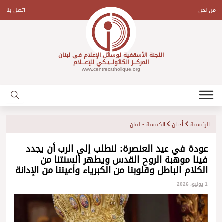
Ski
t
من نحن
اتصل بنا
conten
اللجنة الأسقفية لوسائل الإعلام في لبنان
المركـــز الكاثولـــيـكي للإعـــلام
www.centrecatholique.org
الرئيسية
أديان
الكنيسة - لبنان
عودة في عيد العنصرة: لنطلب إلى الرب أن يجدد
فينا موهبة الروح القدس ويطهر ألسنتنا من
الكلام الباطل وقلوبنا من الكبرياء وأعيننا من الإدانة
1 يونيو، 2026