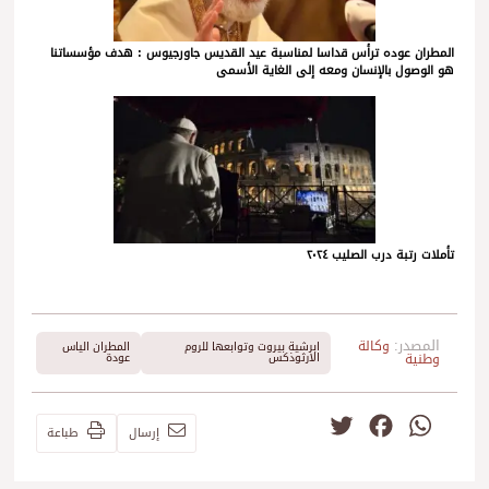
المطران عوده ترأس قداسا لمناسبة عيد القديس جاورجيوس : هدف مؤسساتنا
هو الوصول بالإنسان ومعه إلى الغاية الأسمى
تأملات رتبة درب الصليب ٢٠٢٤
المصدر:
وكالة
ابرشية بيروت وتوابعها للروم
المطران الياس
وطنية
الارثوذكس
عودة
Twitter
Facebook
WhatsApp
إرسال
طباعة