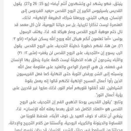
ينبثق، فهو يشهد لي وتشهدون أنتم أيضا» (يو 15: 26 و27). يقول
القديس باسيليوس الكبير إن الروح القدس «يعيد الفردوس إلى
الإنسان، ويهب التبني، ويجعلنا شركاء الطبيعة الإلهية». لذلك،
العنصرة ليست تذكارا تاريخيا، بل سر حياتنا اليومية، لأن كل معمد قد
نال ختم موهبة الروح القدس وصار هيكلا لله. لذا، يهتف الرسول
بولس: «أما تعلمون أنكم هيكل الله وروح الله يسكن فيكم؟» (١كو ٣:
١٦). من هنا، نفهم خطورة خطيئة التجديف على الروح القدس. يقول
الرب يسوع إن «التجديف على الروح القدس لن يغفر» (متى ١٢: ٣١)
والآباء يشرحون أن هذه الخطيئة ليست كلمة عابرة ينطق بها الإنسان
في ضعفه، بل هي الإصرار الواعي والعنيد على مقاومة عمل الله
ونسبته إلى الشر، ورفض التوبة حتى النهاية كما فعل الفريسيون
الذين رأوا أعمال المسيح الإلهية لكنهم قالوا إنه يعمل بقوة
الشياطين. لقد أغلقوا قلوبهم أمام النور، لذلك صاروا غير قادرين على
رؤية أعمال النور”.
وتابع: “يقول القديس يوحنا الذهبي الفم إن التجديف على الروح
القدس هو «العناد الكامل ضد الحق بعدما يعلنه الله للإنسان». لذا،
ينبغي أن نخاف لا خوف العبيد بل خوف الأبناء، فنحفظ قلوبنا من
القساوة والدينونة والكبرياء الروحية، وألسنتنا من كلام التجريح والإدانة،
وحياتنا من السقوط في حبائل الشرير. الإنسان قد يظن نفسه غيورا