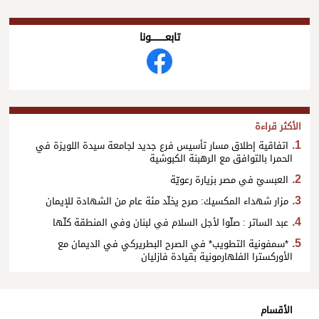
تابعــــــــــونا
الأكثر قراءة
اتفاقية إطلاق مسار تأسيس فرع جديد لجامعة سيدة اللويزة في
الحمرا بالتوافق مع الرهبنة الكبوشية
العبسيّ في مصر بزيارة رعويّة
مزار شهداء المكسيك: صرح يخلّد مئة عام من الشهادة للإيمان
عبد الساتر : صلّوا لأجل السلام في لبنان وفي المنطقة كلّها
*سمفونية التطويب* في الصرح البطريركي في الديمان مع
الأوركسترا الفلهارمونية بقيادة فازليان
الأقسام