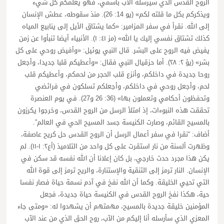
الروح القدس الذي سيرسله الآب باسمي، فهو يعلمكم كل شيء
ويذكركم بكل ما قلته لكم» (يو 14: 26). منذ سقوطه، عطش الإنسان
إلى الله. نقرأ في سفر المزامير: «كما يشتاق الأيل إلى ينابيع المياه
كذلك تشتاق نفسي إليك يا الله» (مز ٤١: ١). الأنبياء أيضا تنبأوا عن زمن
يفيض فيه الروح على البشر. قال النبي يوئيل: «وأفيض روحي على كل
بشر» (يؤ ٢: ٢٨). أما حزقيال النبي فقال: «وأعطيكم قلبا جديدا، وأجعل
روحا جديدة في داخلكم، وأنزع قلب الحجر من لحمكم، وأعطيكم قلب
لحم، وأجعل روحي في داخلكم، وأجعلكم تسلكون في فرائضي
وتحفظون أحكامي وتعملون بها» (36: 26 و27). في يوم العنصرة
تحققت هذه النبوءات، إذ امتلأ الرسل من الروح القدس، وخرجوا يكرزون
بالمسيح القائم، وصارت الكنيسة جسد المسيح الحي في العالم”.
أضاف: “نقرا في سفر أعمال الرسل أن الروح القدس حل كريح عاصفة،
وظهرت ألسنة من نار استقرت على كل واحد من التلاميذ (أع٢: ١-١١). لم
يكن هذا مجرد حدث خارجي، بل كان إعلانا أن الله نفسه قد سكن في
الإنسان. النار ترمز إلى التنقية والإستنارة، والريح ترمز إلى قوة الله
التي تحيي الخليقة. وكما أن الله نفخ في آدم نسمة حياة فصار نفسا
حية، هكذا نفخ الروح القدس في الكنيسة حياة جديدة، فجعل
المؤمنين خليقة جديدة بالمسيح، مهمتهم أن يشهدوا له: «ومتى جاء
المعزي الذي سأرسله أنا إليكم من الآب، روح الحق الذي من عند الآب