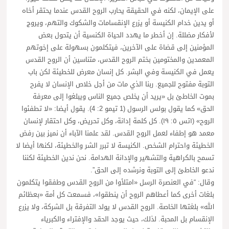
على الإيمان، لكنه في الحقيقة يحارب الروح القدس عندما يحتقر أخاه
أو يدين خدام الكنيسة أو يزرع الإنقسامات والشكوك والتهم، ويروج
لأفكار مضللة. إن أخطر ما يهدد الحياة الكنسية أن يتحول بعض
المؤمنين إلى قضاة على الآخرين، فيتكلمون بسهولة على إخوتهم
المعمدين والمختومين بختم الروح القدس، متناسين أن الروح القدس
يعمل في الكنيسة وفي البشر. كل إنسان معرض للخطيئة لكن باب
التوبة مفتوح للجميع. ربنا الذي مات من أجل خلاص الإنسان لا يفرح
بموت الخاطئ بل «يريد أن يخلص جميع الناس ويبلغوا إلى معرفة
الحق» كما يقول بولس الرسول (1 تيمو 2: 4). يقول أيضا: «لا تطفئوا
الروح» (١تس ٥: ١٩). كل كلمة إدانة، وكل تحريض، وكل احتقار لإنسان
معمد هو إطفاء لعمل الروح القدس. لقد علمنا الآباء أن نميز بين رفض
الخطيئة واحترام الشخص. الكنيسة لا تبرر الشر والخطيئة، لكنها أيضا لا
تسمح بالكراهية والتشهير والإدانة الهدامة. نحن ندين الخطيئة لكننا
ندعو الخاطئ إلى التوبة ونرشده إلى الحق”.
وقال: “في العنصرة الرسل «امتلأوا من الروح القدس وطفقوا يتكلمون
بلغات أخرى كما أعطاهم الروح أن ينطقوا»، فسمعت كل أمة «بعظائم
الله» بلغتها الخاصة. الروح القدس لا يولد التفرقة بل الشركة، ولا يزرع
الإنقسام بل المحبة. لذلك، حيث يوجد الحقد والإفتراء والكبرياء