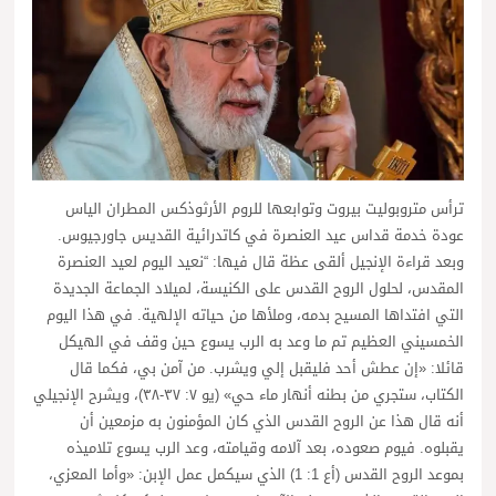
ترأس متروبوليت بيروت وتوابعها للروم الأرثوذكس المطران الياس
عودة خدمة قداس عيد العنصرة في كاتدرائية القديس جاورجيوس.
وبعد قراءة الإنجيل ألقى عظة قال فيها: “نعيد اليوم لعيد العنصرة
المقدس، لحلول الروح القدس على الكنيسة، لميلاد الجماعة الجديدة
التي افتداها المسيح بدمه، وملأها من حياته الإلهية. في هذا اليوم
الخمسيني العظيم تم ما وعد به الرب يسوع حين وقف في الهيكل
قائلا: «إن عطش أحد فليقبل إلي ويشرب. من آمن بي، فكما قال
الكتاب، ستجري من بطنه أنهار ماء حي» (يو ٧: ٣٧-٣٨)، ويشرح الإنجيلي
أنه قال هذا عن الروح القدس الذي كان المؤمنون به مزمعين أن
يقبلوه. فيوم صعوده، بعد آلامه وقيامته، وعد الرب يسوع تلاميذه
بموعد الروح القدس (أع 1: 1) الذي سيكمل عمل الإبن: «وأما المعزي،