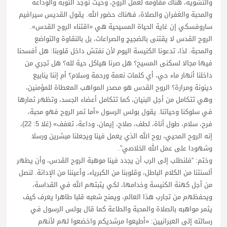
والتشويه، هناك مقاومة لعمل الروح، وحيث توجد التوبة والوداعة
والمحبة والغفران والصلاة، فهناك حضور الله. يقول القديس سيرافيم
ساروفسكي إن غاية الحياة المسيحية هي «اقتناء الروح القدس».
الروح القدس لا يقتنى بالضجيج والصراعات، بل بالنقاوة والتواضع
والمحبة. لذا، تدعونا الكنيسة اليوم لأن نفتش داخل قلوبنا: هل أفسحنا
فيها مجالا لسكنى المسيح؟ هل صرنا هياكل حية لله؟ هل تجري من
داخلنا أنهار ماء حي، أي كلمات نعمة ورحمة وسلام؟ أم إننا ينابيع
دينونة ومرارة؟ الروح القدس هو مصدر المواهب المعطاة للمؤمنين،
وهي تتكامل من أجل البنيان، كما تتكامل أعضاء الجسد، وتظهر ثمارها
في سلوكنا وحياتنا. يقول بولس الرسول «أما ثمر الروح فهو محبة،
فرح، سلام، طول أناة، لطف، صلاح، إيمان، وداعة، تعفف» (غلا 5: 22)،
إنه الروح المحيي، روح الله الذي يعمل فينا ويجعلنا مبشرين ورسلا
وشهودا على عمل الله الخلاصي”.
وختم: “فلنطلب إلى الرب أن يجدد فينا موهبة الروح القدس، وأن يطهر
ألسنتنا من الكلام الباطل، وقلوبنا من الكبرياء، وأعيننا من الإدانة. لنصل
من أجل كهنة الكنيسة وخدامها، لكي يثبتهم الله في القداسة،
ويحفظهم من تجارب هذا العالم، ويمنح شعبه قلبا طاهرا يعرف كيف
يثمر مواهبه بالصلاة والمحبة والطاعة كما قال بولس الرسول في
رسالته إلى العبرانيين: «أطيعوا مرشديكم واخضعوا لهم لأنهم