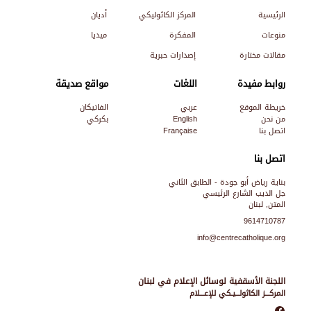
الرئيسية
المركز الكاثوليكي
أديان
منوعات
المفكرة
ميديا
مقالات مختارة
إصدارات حبرية
روابط مفيدة
اللغات
مواقع صديقة
خريطة الموقع
عربي
الفاتيكان
من نحن
English
بكركي
اتصل بنا
Française
اتصل بنا
بناية رياض أبو جودة - الطابق الثاني
جل الديب الشارع الرئيسي
المتن, لبنان
9614710787
info@centrecatholique.org
اللجنة الأسقفية لوسائل الإعلام في لبنان
المركـــز الكاثولـــيـكي للإعـــلام