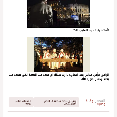
تأملات رتبة درب الصليب ٢٠٢٤
الراعي ترأس قداس عيد التجلي: يا رب نسألك ان تجدد فينا النعمة لكي يتجدد فينا
بهاء وجمال صورة الله
المصدر:
وكالة
ابرشية بيروت وتوابعها للروم
المطران الياس
وطنية
الارثوذكس
عودة