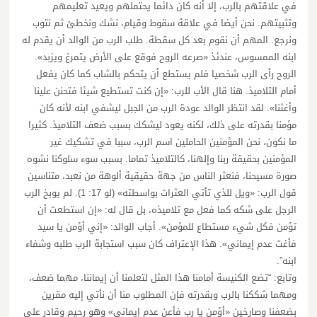
في علاقتهم بالرب، إلا أنه كان دائما يحتملهم ويعيد تعليمهم
وتثبيتهم. نحن أيضا في علاقة سقوط وقيام، نشك ونخطئ ثم نتوب
ونرجع. المهم أن نقوم بعد كل سقطة. طلب الرب من الوالد أن يقدم له
ابنه الممسوس، عندئذ «صرعه الروح فوقع على الأرض يتمرغ ويزبد».
الروح رأى الرب شخصيا فلم يستطع أن يتحكم بالشاب كما كان يفعل
أمام التلاميذ. هنا قال الأب للرب: «إن كنت تستطيع شيئا فتحنن علينا
وأغثنا». لقد انتظر الوالد عودة الرب من الجبل ليشفي ابنه لأنه كان
مؤمنا بقدرته على ذلك، لكنه يعود ليشكك بسبب ضعف التلاميذ. كثيرا
ما نكون، نحن المؤمنين الحاملين اسم الرب، سببا في تشكيك غير
المؤمنين بحقيقة ربنا وإلهنا، كالتلاميذ تماما. بسبب سوء سلوكنا نشوه
صورة مسيحنا، فنعثر الناس من جهة حقيقية ألوهة من نعبد، متناسين
قول الرب: «ويل للذي تأتي العثرات بواسطته» (لو 17: 1). لم يوبخ الرب
الرجل على شكه كما فعل مع تلاميذه، بل قال له: «إن استطعت أن
تؤمن فكل شيء مستطاع للمؤمن». أجاب الوالد: «إني أؤمن يا سيد
فأغث عدم إيماني». هذا الإعتراف كان سبب استجابة الرب طلبه وشفاء
ابنه”.
وتابع: “تضع الكنيسة أمامنا هذا المثل لتعلمنا أن إيماننا، مهما ضعف،
ومهما شككنا بالرب وبقدرته فإن المطلوب منا أن نأتي إليه مقرين
بضعفنا وصارخين «أؤمن يا رب فأعن عدم إيماني» وهو رحيم وقادر على