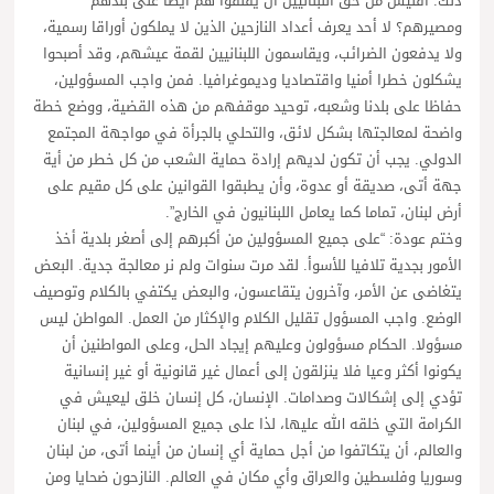
ذلك. أفليس من حق اللبنانيين أن يقلقوا هم أيضا على بلدهم
ومصيرهم؟ لا أحد يعرف أعداد النازحين الذين لا يملكون أوراقا رسمية،
ولا يدفعون الضرائب، ويقاسمون اللبنانيين لقمة عيشهم، وقد أصبحوا
يشكلون خطرا أمنيا واقتصاديا وديموغرافيا. فمن واجب المسؤولين،
حفاظا على بلدنا وشعبه، توحيد موقفهم من هذه القضية، ووضع خطة
واضحة لمعالجتها بشكل لائق، والتحلي بالجرأة في مواجهة المجتمع
الدولي. يجب أن تكون لديهم إرادة حماية الشعب من كل خطر من أية
جهة أتى، صديقة أو عدوة، وأن يطبقوا القوانين على كل مقيم على
أرض لبنان، تماما كما يعامل اللبنانيون في الخارج”.
وختم عودة: “على جميع المسؤولين من أكبرهم إلى أصغر بلدية أخذ
الأمور بجدية تلافيا للأسوأ. لقد مرت سنوات ولم نر معالجة جدية. البعض
يتغاضى عن الأمر، وآخرون يتقاعسون، والبعض يكتفي بالكلام وتوصيف
الوضع. واجب المسؤول تقليل الكلام والإكثار من العمل. المواطن ليس
مسؤولا. الحكام مسؤولون وعليهم إيجاد الحل، وعلى المواطنين أن
يكونوا أكثر وعيا فلا ينزلقون إلى أعمال غير قانونية أو غير إنسانية
تؤدي إلى إشكالات وصدامات. الإنسان، كل إنسان خلق ليعيش في
الكرامة التي خلقه الله عليها، لذا على جميع المسؤولين، في لبنان
والعالم، أن يتكاتفوا من أجل حماية أي إنسان من أينما أتى، من لبنان
وسوريا وفلسطين والعراق وأي مكان في العالم. النازحون ضحايا ومن