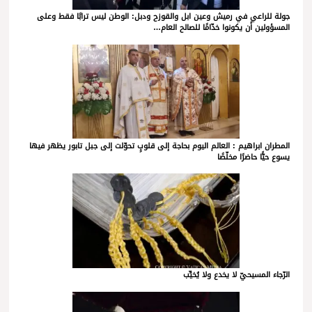
جولة للراعي في رميش وعين ابل والقوزح ودبل: الوطن ليس ترابًا فقط وعلى
المسؤولين أن يكونوا خدّامًا للصالح العام…
المطران ابراهيم : العالم اليوم بحاجة إلى قلوبٍ تحوّلت إلى جبل تابور يظهر فيها
يسوع حيًّا حاضرًا مخلّصًا
الرّجاء المسيحيّ لا يخدع ولا يُخيِّب