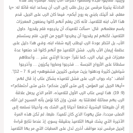
وإيليا، فعاينوا مجده وسمعوا اعتراف الآب بابنه. مباشرة بعد هذه
الحادثة يخبرنا مرقس عن رجل طلب إلى الرب أن يساعد ابنه قائلا له: «يا
معلم، قد أتيتك بابني به روح أبكم». فيما كان الرب على الجبل، قدم
هذا الأب ابنه للتلاميذ، لأنه كان يعلم أنهم كانوا يصنعون المعجزات
باسم معلمهم. قال: «سألت تلاميذك أن يخرجوه فلم يقدروا. حاول
التلاميذ، لكنهم لم يقدروا أن يطردوا الروح من الإبن، فلم يستسلم
الأب، بل انتظر عودة الرب ليطلب إليه شفاء ابنه، وفي هذا دليل على
عظمة إيمان الأب بالرب. فشل التلاميذ مع أنهم كانوا قد صنعوا عدة
معجزات في غياب الرب، كما نقرأ: «ودعا الإثني عشر … وأعطاهم
سلطانا على الأرواح النجسة … فخرجوا وصاروا يكرزون … وأخرجوا
شياطين كثيرة ودهنوا بزيت مرضى كثيرين فشفوهم» (مر 6: 7 – 12)”.
أضاف: “جاء جواب الرب على فشل تلاميذه بشكل عتاب إذ قال لهم:
«أيها الجيل غير المؤمن، إلى متى أكون عندكم؟ حتى متى أحتملكم؟»
(9: 19). هذا ليس عتاب الرب الأول لتلاميذه، الأمر الذي يجعل علاقة
الرب بهم مماثلة لعلاقتنا به. فنحن، وإن كنا نؤمن بأنه المسيح ابن الله،
إلا أن طبيعتنا البشرية تدفعنا أحيانا إلى الشك به، وأحيانا نسلمه إلى
الصلب مجددا، مثل يهوذا الذي كان تلميذا. طبعا، لم تكن هذه المرة
الأخيرة التي يشك فيها التلاميذ بحقيقة يسوع، إذ عندما نتابع قراءة
إنجيل مرقس نجد مواقف أخرى تدل على المطبات التي مر بها التلاميذ