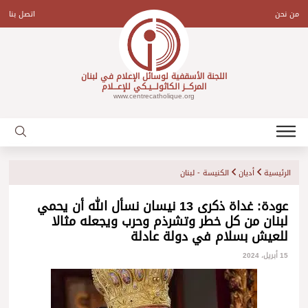
Ski
t
من نحن
اتصل بنا
conten
اللجنة الأسقفية لوسائل الإعلام في لبنان
المركـــز الكاثولـــيـكي للإعـــلام
www.centrecatholique.org
الرئيسية
أديان
الكنيسة - لبنان
عودة: غداة ذكرى 13 نيسان نسأل الله أن يحمي
لبنان من كل خطر وتشرذم وحرب ويجعله مثالا
للعيش بسلام في دولة عادلة
15 أبريل، 2024