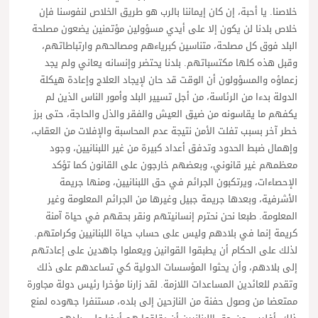
خلاصنا. يا أحبة، إن كان إيماننا بالرب هو طريق الخلاص لنفوسنا فإن
خلاص بلدنا لن يكون إلا على أيدي مسؤولين مؤتمنين يضعون مصلحة
البلد فوق كل مصلحة، متناسين كبرياءهم ومصالحهم وارتباطاتهم،
وقبل هذه كلها مكتسباتهم. بلدنا يحتضر وإنسانه يعاني ولم يجد
زعماؤه والمسؤولون أن الوقت قد حان لإيجاد العلاج وإعادة هيكلة
الدولة بدءا من الرئاسة، من أجل تسيير البلد وأمور الناس الذين لم
يكفهم ما يقاسونه من ضيق العيش والفقر والذل والحاجة، حتى برز
خطر آخر بسبب تفلت الأمن نتيجة عدم المحاسبة والإفلات من العقاب،
وإهمال ضبط الحدود وتدفق أعداد كبيرة من غير اللبنانيين، وجود
معظمهم غير قانوني، وبعضهم خارجون على القانون كما تؤكد
الإحصاءات، ويرتكبون الجرائم في حق اللبنانيين، ومنها جريمة
الأشرفية، وبعدها جريمة جبيل وغيرها من الجرائم المعلومة وغير
المعلومة. طبعا نحن نحترم إنسانيتهم ونقر بحقهم في حياة آمنة
كريمة إنما في بلادهم وليس على حساب حياة اللبنانيين وكرامتهم.
لذلك على الحكام أن يطبقوا القوانين ويعملوا جاهدين على إعادتهم
إلى بلادهم، وأن يحثوا المؤسسات الدولية كي تساعدهم على ذلك
وتقدم للعائدين المساعدات اللازمة. لقد زارنا مؤخرا رئيس دولة مجاورة
ممتعضا من وصول حفنة من النازحين إلى بلده، مستنفرا جهوده لمنع