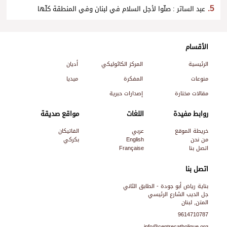
عبد الساتر : صلّوا لأجل السلام في لبنان وفي المنطقة كلّها
الأقسام
الرئيسية
المركز الكاثوليكي
أديان
منوعات
المفكرة
ميديا
مقالات مختارة
إصدارات حبرية
روابط مفيدة
اللغات
مواقع صديقة
خريطة الموقع
عربي
الفاتيكان
من نحن
English
بكركي
اتصل بنا
Française
اتصل بنا
بناية رياض أبو جودة - الطابق الثاني
جل الديب الشارع الرئيسي
المتن, لبنان
9614710787
info@centrecatholique.org