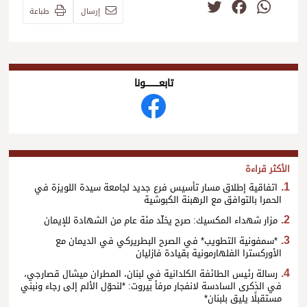
Twitter
Facebook
WhatsApp
إرسال
طباعة
تابعــــــــــونا
الأكثر قراءة
اتفاقية إطلاق مسار تأسيس فرع جديد لجامعة سيدة اللويزة في
الحمرا بالتوافق مع الرهبنة الكبوشية
مزار شهداء المكسيك: صرح يخلّد مئة عام من الشهادة للإيمان
*سمفونية التطويب* في الصرح البطريركي في الديمان مع
الأوركسترا الفلهارمونية بقيادة فازليان
رسالة رئيس الطائفة الكلدانية في لبنان، المطران ميشال قصارجي،
في الذكرى السادسة لانفجار مرفأ بيروت: *لنحوّل الألم إلى رجاء ونبني
مستقبلًا يليق بلبنان*