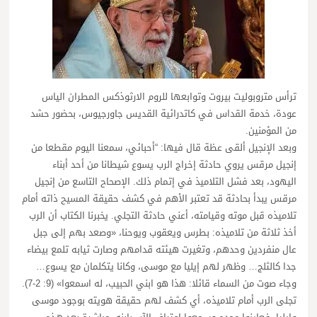
ترأس متروبوليت بيروت وتوابعها للروم الارثوذكس المطران الياس
عودة، خدمة القداس في كاتدرائية القديس جاورجيوس، بحضور حشد
من المؤمنين.
وبعد الإنجيل ألقى عظة قال فيها: “أحبائي، سمعنا اليوم مقطعا من
إنجيل مرقس يروي حادثة إخراج الرب يسوع شيطانا من أحد أبناء
اليهود، بعد فشل التلاميذ في إتمام ذلك. الإصحاح التاسع من إنجيل
مرقس يبدأ بحادثة قد تعتبر الأهم في كشف حقيقة المسيح ذاته أمام
تلاميذه قبل موته وقيامته، أعني حادثة التجلي. يخبرنا الكتاب أن الرب
أخذ ثلاثة من تلاميذه: بطرس ويعقوب ويوحنا، «وصعد بهم إلى جبل
عال منفردين وحدهم، وتغيرت هيئته قدامهم وصارت ثيابه تلمع بيضاء
جدا كالثلج… وظهر لهم إيليا مع موسى، وكانا يتكلمان مع يسوع…
وجاء صوت من السماء قائلا: هذا هو ابني الحبيب، له اسمعوا» (9: 2-7).
تجلى الرب أمام تلاميذه، أي كشف لهم حقيقة هويته بوجود موسى