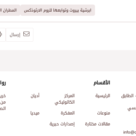
ابرشية بيروت وتوابعها للروم الارثوذكس
المطران ا
إرسال
الأقسام
روا
 الطابق
الرئيسية
المركز
أديان
خري
الكاثوليكي
من 
ئيسي
اتصل
منوعات
المفكرة
ميديا
مقالات مختارة
إصدارات حبرية
info@c