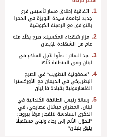
الأكثر قراءة
اتفاقية إطلاق مسار تأسيس فرع
جديد لجامعة سيدة اللويزة في الحمرا
بالتوافق مع الرهبنة الكبوشية
مزار شهداء المكسيك: صرح يخلّد مئة
عام من الشهادة للإيمان
عبد الساتر : صلّوا لأجل السلام في
لبنان وفي المنطقة كلّها
*سمفونية التطويب* في الصرح
البطريركي في الديمان مع الأوركسترا
الفلهارمونية بقيادة فازليان
رسالة رئيس الطائفة الكلدانية في
لبنان، المطران ميشال قصارجي، في
الذكرى السادسة لانفجار مرفأ بيروت:
*لنحوّل الألم إلى رجاء ونبني مستقبلًا
يليق بلبنان*