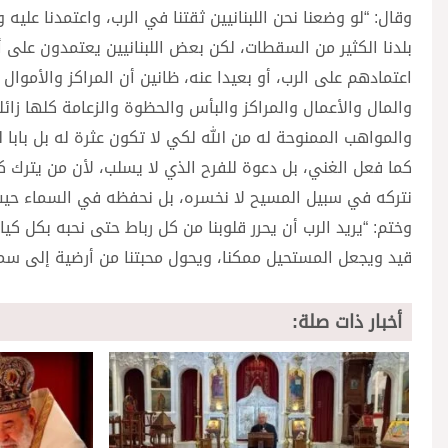
وقال: “لو وضعنا نحن اللبنانيين ثقتنا في الرب، واعتمدنا عليه
بلدنا الكثير من السقطات، لكن بعض اللبنانيين يعتمدون على
اعتمادهم على الرب، أو بعيدا عنه، ظانين أن المراكز والأمو
والمال والأعمال والمراكز والبأس والحظوة والزعامة كلها زائ
والمواهب الممنوحة له من الله لكي لا تكون عثرة له بل بابا
كما فعل الغني، بل دعوة للفرح الذي لا يسلب، لأن من يترك ك
نتركه في سبيل المسيح لا نخسره، بل نحفظه في السماء حيث 
وختم: “يريد الرب أن يحرر قلوبنا من كل رباط حتى نحبه بكل كي
قيد ويجعل المستحيل ممكنا، ويحول محبتنا من أرضية إلى سما
أخبار ذات صلة: