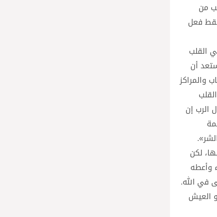
ب من
 فقط فعل
ي القلب
ستعد أن
ب والمراكز
لقلب
 الرب إن
مة
لشر».
ها، لكن
ء وأعطه
ى في الله.
و العيش