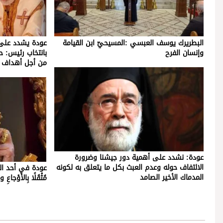
البطريرك يوسف العبسي :المسيحيّ ابن القيامة
عودة يشدد على أ
وإنسان الفرح
بانتخاب رئيس: حا
من أجل أهداف 
عودة: نشدد على أهمية دور جيشنا وضرورة
الالتفاف حوله وعدم العبث بكل ما يتعلق به لكونه
عودة في أحد الشعان
المدماك الأخير الصامد
مُثْقَلًا بِالأَوْجا