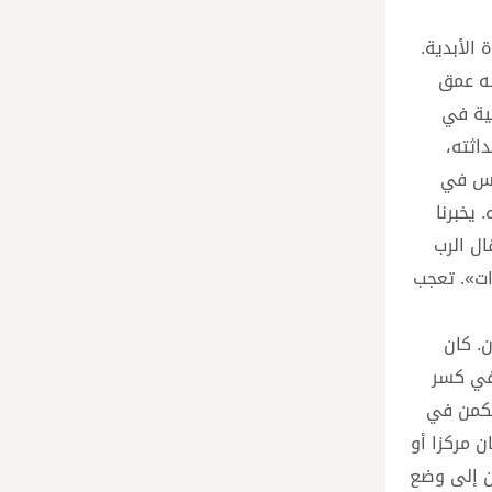
 الأبدية.
له عمق
قية في
اثته،
ساس في
يخبرنا
ال الرب
ات». تعجب
. كان
 في كسر
يكمن في
ن مركزا أو
ان إلى وضع