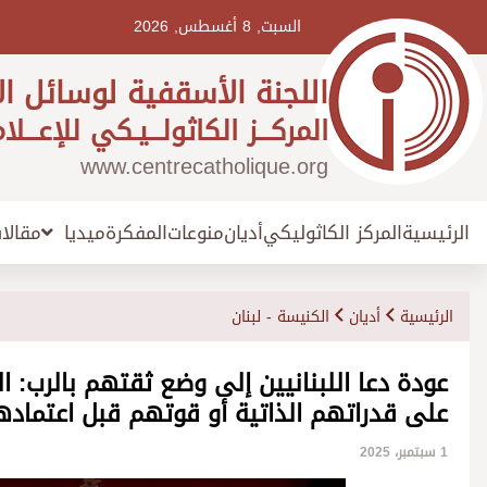
Ski
t
السبت, 8 أغسطس, 2026
conten
اللجنة الأسقفية لوسائل ال
المركـــز الكاثولـــيـكي للإعـــلا
www.centrecatholique.org
الرئيسية
المركز الكاثوليكي
أديان
منوعات
المفكرة
مقالا
ميديا
الرئيسية
أديان
الكنيسة - لبنان
عودة دعا اللبنانيين إلى وضع ثقتهم بالرب:
على قدراتهم الذاتية أو قوتهم قبل اعتماده
1 سبتمبر، 2025