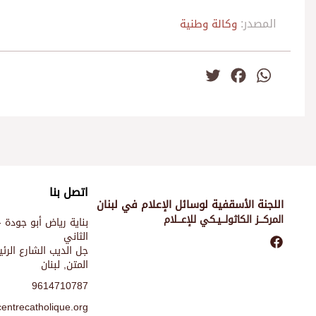
المصدر:
وكالة وطنية
Twitter
Facebook
WhatsApp
اتصل بنا
اللجنة الأسقفية لوسائل الإعلام في لبنان
المركـــز الكاثولـــيـكي للإعـــلام
بناية رياض أبو جودة -
الثاني
جل الديب الشارع الر
المتن, لبنان
9614710787
entrecatholique.org