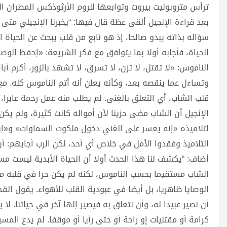
ترأس متروبوليت بيروت وتوابعها للروم الأرثوذكس المطران 
بعد قراءة الإنجيل ألقى عظة قال فيها: “يخبرنا الإنجيلي متى 
سؤاله بذاته يبدو صالحا، إذ هو نابع من قلب يبحث عن الحياة 
الحياة، فأجابه أولا بما يتوافق مع فكر الشريعة: «إحفظ الوصا
الناموس: «لا تقتل، لا تزن، لا تسرق، لا تشهد بالزور، أكرم 
وتساءل عما ينقصه بعد، وكأنه يعلن أنه أتم الناموس كله. مع
قلب الشاب، أي التعلق بالغنى. لم يطلب منه عمل رحمة عابرا، 
الإنجيل أن الشاب مضى حزينا لأن أمواله كانت كثيرة، ولم يكن
لتلاميذه «إنه يعسر على الغني دخول ملكوت السماوات» و«إ
التلاميذ وفقدوا الأمل في خلاص أي أحد، لكن الرب أجابهم: أ
أضاف: “يكشف لنا هذا الحدث أولا أن الحياة الأبدية ليست مس
الشاب مستقيما بحسب الناموس، لكنه لم يكن حرا في قلبه من
الوصايا ظاهريا، بل أيضا في عبودية القلب للأهواء. يقول ا
أن نصير عبيدا له، وأن نتعلق به فيصير إلها آخر في حياتنا. لا
كرامة أو مقتنيات إو راحة أو حتى رأيا أو موقفا. لم يدع ال