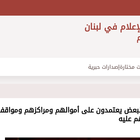
إعلام في لبنان
م
ت مختارة
إصدارات حبرية
 البعض يعتمدون على أموالهم ومراكزهم ومواقف
م عليه