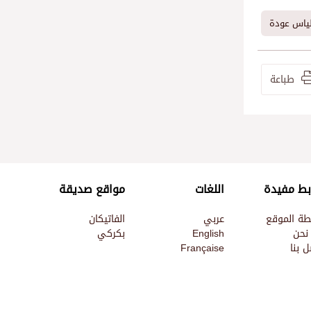
لياس عودة
طباعة
بط مفيدة
اللغات
مواقع صديقة
طة الموقع
عربي
الفاتيكان
نحن
English
بكركي
 بنا
Française