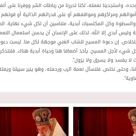
 وحده، واستجدينا نعمته، لكنا تحررنا من رباطات الشر ووفرنا على أن
 أموالهم ومراكزهم ومواقفهم أو على قدراتهم الذاتية أو قوتهم 
ال والسطوة وكل المكتسبات أبدية، متناسين أن لكل شيء نهاية. ال
لة وليس أبدي إلا الله، لذلك على الإنسان أن يحسن استعمال النعم 
 للخلاص. إن دعوة المسيح للشاب الغني موجهة لكل منا. ليست دعوة
ل شيء لأجل المسيح، يأخذ أضعافا هنا وحياة أبدية هناك. فلنتذكر 
لا يفسد ولا يسرق ولا يزول”.
اننا، وحتى نخلص. فلنسأل نعمة الرب ورحمته، وهو ينير سبيلنا ويعت
وية”.