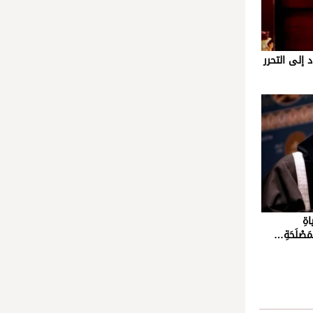
إلى التحرر
ةِ
مَصْلَحَةِ…