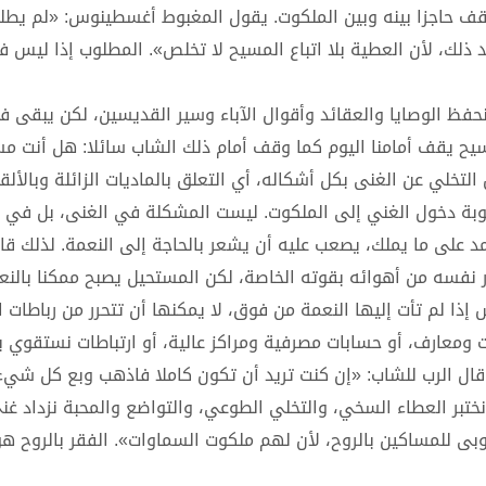
قف حاجزا بينه وبين الملكوت. يقول المغبوط أغسطينوس: «لم يطل
د ذلك، لأن العطية بلا اتباع المسيح لا تخلص». المطلوب إذا ليس
 نحفظ الوصايا والعقائد وأقوال الآباء وسير القديسين، لكن يبقى ف
سيح يقف أمامنا اليوم كما وقف أمام ذلك الشاب سائلا: هل أنت م
تخلي عن الغنى بكل أشكاله، أي التعلق بالماديات الزائلة وبالألقا
عوبة دخول الغني إلى الملكوت. ليست المشكلة في الغنى، بل في ا
مد على ما يملك، يصعب عليه أن يشعر بالحاجة إلى النعمة. لذلك قال
ر نفسه من أهوائه بقوته الخاصة، لكن المستحيل يصبح ممكنا بالنع
إذا لم تأت إليها النعمة من فوق، لا يمكنها أن تتحرر من رباطات ا
ت ومعارف، أو حسابات مصرفية ومراكز عالية، أو ارتباطات نستقوي ب
. قال الرب للشاب: «إن كنت تريد أن تكون كاملا فاذهب وبع كل شي
ختبر العطاء السخي، والتخلي الطوعي، والتواضع والمحبة نزداد غن
وبى للمساكين بالروح، لأن لهم ملكوت السماوات». الفقر بالروح ه