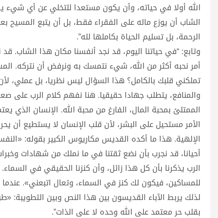
الله أولا في حياته، وأن يكون مستعدا للتخلي عن أي شيء ي
الشاب أن يوزع ماله على الفقراء فقط، بل أن يتبع المسيح بع
الرحمة، بل تسليم الحياة بكاملها لله”.
وتابع: “في حياتنا اليوم، قد نجد أنفسنا مكان هذا الشاب. قد
أمر نحبه أكثر من الله، شيء نتمسك به ونرفض أن نتركه. الم
تملكني قلبك بالكامل؟ هذا السؤال ليس نظريا، بل عملي، لأن ال
والمنافع، يتطلب جهادا حقيقيا. هنا نفهم كلام الرب على ص
الممتلئ بمحبة المال، الفارغ من محبة الله. الإنسان الذي يعت
الأمر مستحيل على البشر، لأن قلب الإنسان لا يستطيع أن يحر
الإلهية. هذا ما أكده القديس مكاريوس الكبير بقوله: «النفس 
أحيانا، قد نجرب بأن نضع ثقتنا في ما نملك من شهادات وخبرا
الرب يذكرنا بأن كل هذا زائل، وأن كنزنا الحقيقي في السماء
للمساكين، فيكون لك كنز في السماء، وتعال اتبعني». عندما ن
لذلك يربط الآباء القديسون بين هذا النص وبين التطويبة: «ط
بقلب حر معتمد على الله وحده لا على الذات”.