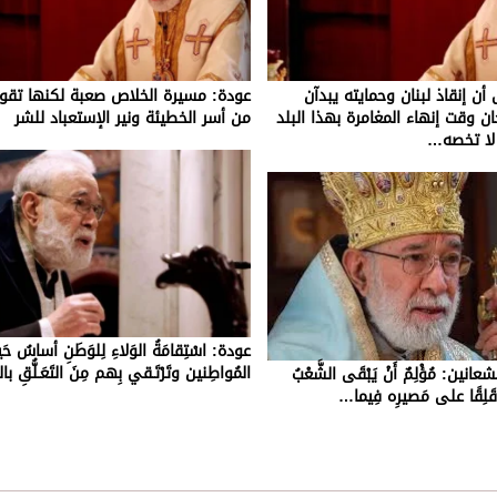
ن إنقاذ لبنان وحمايته يبدآن
عودة: مسيرة الخلاص صعبة لكنها تقود 
ن وقت إنهاء المغامرة بهذا البلد
من أسر الخطيئة ونير الإستعباد للشر
لا تخصه…
عودة: اسْتِقامَةُ الوَلاءِ لِلوَطَنِ أساسُ حَيا
المُواطِنين وتَرْتَـقي بِهم مِنَ التَعَـلُّقِ بال
ين: مُؤْلِمٌ أَنْ يَبْقَى الشَّعْبُ
عِ وقَلِقًا على مَصيرِه فِيما…