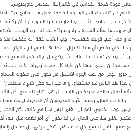
الياس عودة خدمة القداس في كاتدرائية القديس جاورجيوس.
اليوم عن شاب جاء إلى الرب وسأله عما يعمل من الصلاح ليرث الحياة
الأبدية وعن الخلاص. لكن الرب العارف خفايا القلوب أراد أن يكشف 
يا». وعندما سأله الشاب: «أية وصايا؟» عدد له الرب الوصايا الأخلا
أباك وأمك، أحبب قريبك كنفسك». أجاب الشاب بثقة أنه حفظها منذ حد
 ذلك كان يشعر بأن شيئا لا يزال ناقصا. هنا لمس الرب الوتر الح
بل أن يتخلى تماما عما يملك، وأن يضع كل رجائه في المسيح وحده. 
 مستعدا أن يتخلى عنها لأن قلبه كان معلقا بخيرات الأرض. عندئذ ق
ن مرور الجمل من ثقب الإبرة لأسهل من دخول غني ملكوت السماو
ن هذا عند الناس غير مستطاع، وأما عند الله فكل شيء مستطاع”.
ألة أعمال صالحة مجردة من القلب، بل هي اتباع للمسيح بكل الكيان
 رباط حب المال. يعلمنا الآباء القديسون أن الخطيئة ليست فقط
لقديس يوحنا الذهبي الفم إن الغنى ليس شرا في ذاته، لكن الخطر 
 يقتصر الغنى هنا على المال، بل قد يكون أي أمر نضعه قبل الله، أكا
مسيح جميع الناس ليبيعوا كل ما عندهم بشكل حرفي، بل دعا كل إنس