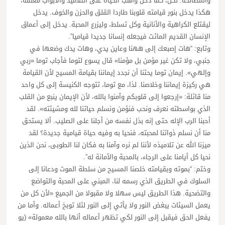
والمصالحة. لكن، كما دخل واهب الحياة على التلاميذ والأبواب مغلقة،
هكذا يدخل بنور قيامته قلوبنا طاردا القلق والحزن والخوف. يدخل
ليقتلع الكراهية والأنانية وكل تسلط، وليزرع المحبة. يدخل إلى أعماق
الإنسان القديم المائت فيجعله إنسانا جديدا قياميا”.
وتابع: “هات إصبعك إلى ههنا وعاين يدي، وهات يدك وضعها في
جنبي، ولا تكن غير مؤمن بل مؤمنا» قال يسوع لتوما فأجاب توما «ربي
وإلهي». إيمان توما يحثنا أن نجدد إيماننا بقيامة المسيح لأن القيامة
هي ركيزة إيماننا وخلاصنا. لذا، مع توما، تتوجه الكنيسة إلى كل واحد
منا قائلة: «إرجعوا إلى قلوبكم وآمنوا بالله، لأن الإيمان ينبع من القلب
الذي بواسطته نعرف ونحب فنؤمن ونسلم حياتنا لله ومشيئته». لقد
أحبنا الرب الإله حتى إنه بذل نفسه من أجلنا على الصليب. ألا يستحق
منا أن نسلم ذواتنا لمحبته، فنحيا به وفيه حياة قيامية جديدة؟ لقد
ميزنا الله عن تلاميذه لأننا لم نره وآمنا به فكان لنا الطوبى، نحن الذين
نحيا كل أيامنا على الرجاء، بالمحبة والأمانة له”.
وختم: “بموته وبقيامته خلصنا المسيح من سلطة الموت ودعانا إلى
السلوك في الطريق الذي رسمه لنا، المبني على المحبة والتواضع
والتضحية. هذا الطريق ليس سهلا ولا مقبولا من الجميع «لأن كل من
يعمل السيئات يبغض النور ولا يأتي إلى النور لئلا توبخ أعماله. وأما من
يفعل الحق فيقبل إلى النور لكي تظهر أعماله أنها بالله معمولة» (يو