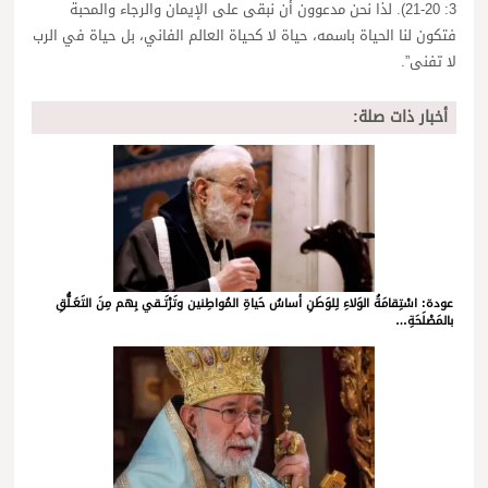
3: 20-21). لذا نحن مدعوون أن نبقى على الإيمان والرجاء والمحبة
فتكون لنا الحياة باسمه، حياة لا كحياة العالم الفاني، بل حياة في الرب
لا تفنى”.
أخبار ذات صلة:
عودة: اسْتِقامَةُ الوَلاءِ لِلوَطَنِ أساسُ حَياةِ المُواطِنين وتَرْتَـقي بِهم مِنَ التَعَـلُّقِ
بالمَصْلَحَةِ…