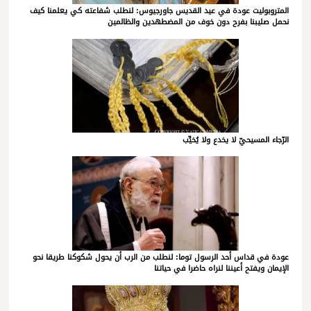
المتروبوليت عودة في عيد القديس جاورجيوس: لنطلب شفاعته كي يعلمنا كيف
نحمل صليبنا بفرح دون خوف من المضطهدين والظالمين
الرّجاء المسيحيّ لا يخدع ولا يُخيِّب
عودة في قداس أحد الرسول توما: لنطلب من الرب أن يحول شكوكنا طريقا نحو
الإيمان ويفتح أعيننا لنراه حاضرا في حياتنا