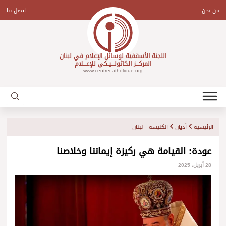
Ski
t
من نحن
اتصل بنا
conten
اللجنة الأسقفية لوسائل الإعلام في لبنان
المركـــز الكاثولـــيـكي للإعـــلام
www.centrecatholique.org
الرئيسية
أديان
الكنيسة - لبنان
عودة: القيامة هي ركيزة إيماننا وخلاصنا
28 أبريل، 2025