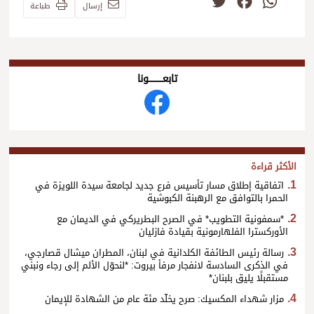
Twitter
Facebook
WhatsApp
إرسال
طباعة
تابعــــــــــونا
الأكثر قراءة
اتفاقية إطلاق مسار تأسيس فرع جديد لجامعة سيدة اللويزة في
الحمرا بالتوافق مع الرهبنة الكبوشية
*سمفونية التطويب* في الصرح البطريركي في الديمان مع
الأوركسترا الفلهارمونية بقيادة فازليان
رسالة رئيس الطائفة الكلدانية في لبنان، المطران ميشال قصارجي،
في الذكرى السادسة لانفجار مرفأ بيروت: *لنحوّل الألم إلى رجاء ونبني
مستقبلًا يليق بلبنان*
مزار شهداء المكسيك: صرح يخلّد مئة عام من الشهادة للإيمان