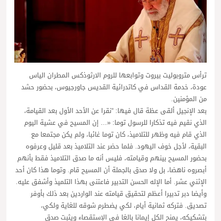
ترأس متروبوليت بيروت وتوابعها للروم الارثوذكس المطران الياس
عودة، خدمة القداس في كاتدرائية القديس جاورجيوس، بحضور حشد
من المؤمنين.
بعد الإنجيل ألقى عظة قال فيها: “نقرا عن الأحد الأول بعد القيامة،
الذي نقيم فيه تذكارا للرسول توما: «… إن المسيح في عشية اليوم
الذي قام فيه وظهر للتلاميذ، كان توما غائبا، ولم يكن مجتمعا مع
البقية، لأجل خوف اليهود. فلما حضر عند التلاميذ بعد قليل وعرفوه
بحضور المسيح بينهم وقيامته، فليس أنه ما صدق التلاميذ فقط بأنهم
أبصروه ناهضا، بل ولا صدق بالجملة أن المسيح قام. وتوما هذا كان أحد
الإثني عشر. أما الإله الحسن التدبير فاعتنى بهذا التلميذ وأشفق عليه.
وأيضا دبر تدبيرا أعظم لتحقيق قيامته عند الواردين بعد ذلك بأوفر
تصديق. فتركه ثمانية أيام، لكي يضطرم شوقه للغاية ولكي،
بتشكيكه، يمنح الكل إيمانا بالغا في الإستقصاء ويثبت صدق