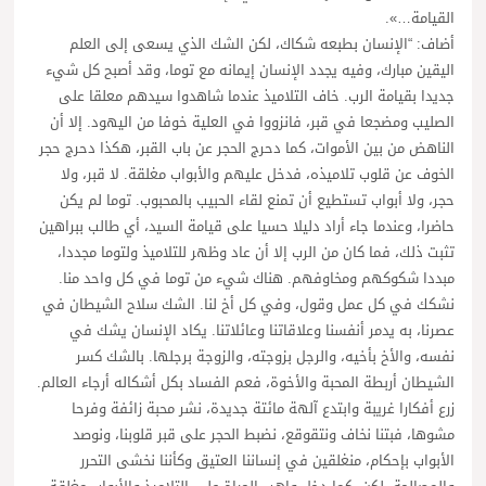
القيامة…».
أضاف: “الإنسان بطبعه شكاك، لكن الشك الذي يسعى إلى العلم
اليقين مبارك، وفيه يجدد الإنسان إيمانه مع توما، وقد أصبح كل شيء
جديدا بقيامة الرب. خاف التلاميذ عندما شاهدوا سيدهم معلقا على
الصليب ومضجعا في قبر، فانزووا في العلية خوفا من اليهود. إلا أن
الناهض من بين الأموات، كما دحرج الحجر عن باب القبر، هكذا دحرج حجر
الخوف عن قلوب تلاميذه، فدخل عليهم والأبواب مغلقة. لا قبر، ولا
حجر، ولا أبواب تستطيع أن تمنع لقاء الحبيب بالمحبوب. توما لم يكن
حاضرا، وعندما جاء أراد دليلا حسيا على قيامة السيد، أي طالب ببراهين
تثبت ذلك، فما كان من الرب إلا أن عاد وظهر للتلاميذ ولتوما مجددا،
مبددا شكوكهم ومخاوفهم. هناك شيء من توما في كل واحد منا.
نشكك في كل عمل وقول، وفي كل أخ لنا. الشك سلاح الشيطان في
عصرنا، به يدمر أنفسنا وعلاقاتنا وعائلاتنا. يكاد الإنسان يشك في
نفسه، والأخ بأخيه، والرجل بزوجته، والزوجة برجلها. بالشك كسر
الشيطان أربطة المحبة والأخوة، فعم الفساد بكل أشكاله أرجاء العالم.
زرع أفكارا غريبة وابتدع آلهة مائتة جديدة، نشر محبة زائفة وفرحا
مشوها، فبتنا نخاف ونتقوقع، نضبط الحجر على قبر قلوبنا، ونوصد
الأبواب بإحكام، منغلقين في إنساننا العتيق وكأننا نخشى التحرر