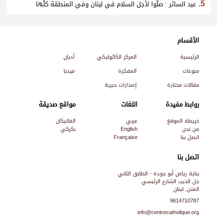
عبد الساتر : صلّوا لأجل السلام في لبنان وفي المنطقة كلّها
الأقسام
الرئيسية
المركز الكاثوليكي
أديان
منوعات
المفكرة
ميديا
مقالات مختارة
إصدارات حبرية
روابط مفيدة
اللغات
مواقع صديقة
خريطة الموقع
عربي
الفاتيكان
من نحن
English
بكركي
اتصل بنا
Française
اتصل بنا
بناية رياض أبو جودة - الطابق الثاني
جل الديب الشارع الرئيسي
المتن, لبنان
9614710787
info@centrecatholique.org