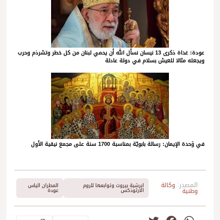
عودة: غداة ذكرى 13 نيسان نسأل الله أن يحمي لبنان من كل خطر وتشرذم وحرب
ويجعله مثالا للعيش بسلام في دولة عادلة
في وَحدة الإيمان: رسالة بابويّة بمناسبة 1700 سنة على مجمع نيقية الأول
المصدر:
وكالة
ابرشية بيروت وتوابعها للروم
المطران الياس
وطنية
الارثوذكس
عودة