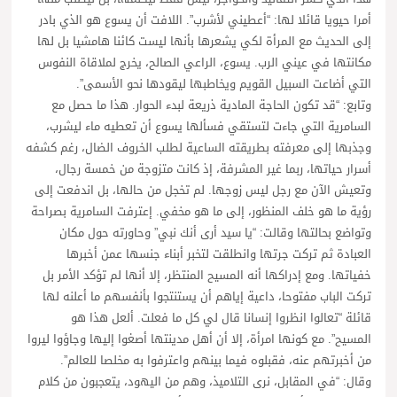
أمرا حيويا قائلا لها: “أعطيني لأشرب”. اللافت أن يسوع هو الذي بادر
إلى الحديث مع المرأة لكي يشعرها بأنها ليست كائنا هامشيا بل لها
مكانتها في عيني الرب. يسوع، الراعي الصالح، يخرج لملاقاة النفوس
التي أضاعت السبيل القويم ويخاطبها ليقودها نحو الأسمى”.
وتابع: “قد تكون الحاجة المادية ذريعة لبدء الحوار. هذا ما حصل مع
السامرية التي جاءت لتستقي فسألها يسوع أن تعطيه ماء ليشرب،
وجذبها إلى معرفته بطريقته الساعية لطلب الخروف الضال، رغم كشفه
أسرار حياتها، ربما غير المشرفة، إذ كانت متزوجة من خمسة رجال،
وتعيش الآن مع رجل ليس زوجها. لم تخجل من حالها، بل اندفعت إلى
رؤية ما هو خلف المنظور، إلى ما هو مخفي. إعترفت السامرية بصراحة
وتواضع بحالتها وقالت: “يا سيد أرى أنك نبي” وحاورته حول مكان
العبادة ثم تركت جرتها وانطلقت لتخبر أبناء جنسها عمن أخبرها
خفياتها. ومع إدراكها أنه المسيح المنتظر، إلا أنها لم تؤكد الأمر بل
تركت الباب مفتوحا، داعية إياهم أن يستنتجوا بأنفسهم ما أعلنه لها
قائلة “تعالوا انظروا إنسانا قال لي كل ما فعلت. ألعل هذا هو
المسيح”. مع كونها امرأة، إلا أن أهل مدينتها أصغوا إليها وجاؤوا ليروا
من أخبرتهم عنه، فقبلوه فيما بينهم واعترفوا به مخلصا للعالم”.
وقال: “في المقابل، نرى التلاميذ، وهم من اليهود، يتعجبون من كلام