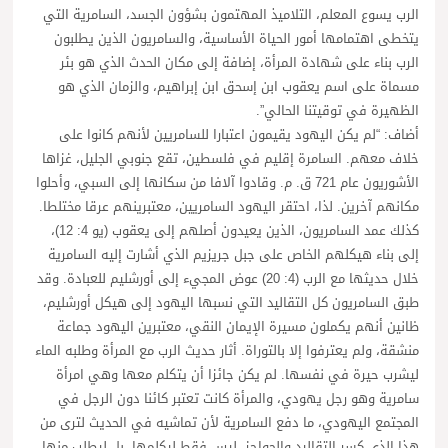
الرب يسوع المعلم، التلاميذ المهتمون بشؤون الجسد، السامرية التي
يتخطى اهتمامها أمور الحياة الأساسية، والسامريون الذين يطلبون
الرب بناء على شهادة المرأة، إضافة إلى مكان الحدث الذي هو بئر
مسماة على اسم يعقوب ابن إسحق ابن إبراهيم، والزمان الذي هو
الظهيرة في توقيتنا الحالي”.
أضاف: “لم يكن اليهود يقيمون اعتبارا للسامريين لأنهم كانوا على
خلاف معهم. السامرة إقليم في فلسطين، تقع جنوبي الجليل، غزاها
الأشوريون عام 721 ق. م. وقادوا آلافا من سكانها إلى السبي، وأحلوا
مكانهم آخرين. لذا، احتقر اليهود السامريين، معتبرينهم عرقا مختلطا.
كذلك عمد السامريون، الذين يعيدون أصلهم إلى يعقوب (يو 4: 12)،
إلى بناء هيكلهم الخاص على جبل جريزيم الذي أشارت إليه السامرية
خلال حديثها مع الرب (4: 20) عوض المجيء إلى أورشليم للعبادة. وقد
طبق السامريون كل التقاليد التي نسبها اليهود إلى هيكل أورشليم،
ظانين أنهم يكملون مسيرة الإيمان النقي، معتبرين اليهود جماعة
منشقة، ولم يعترفوا إلا بالتوراة. أثار حديث الرب مع المرأة وطلبه الماء
ليشرب حيرة في نفسها. لم يكن جائزا أن يتكلم معها وهي امرأة
سامرية وهو رجل يهودي، والمرأة كانت تعتبر كائنا دون الرجل في
المجتمع اليهودي، ما دفع السامرية لأن تماشيه في الحديث لترى من
هذا الذي كسر التقاليد والحواجز، ليس فقط ليكلمها، بل ليطلب منها