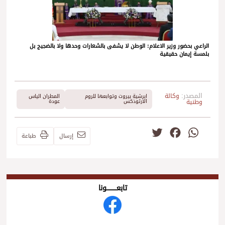
الراعي بحضور وزير الاعلام: الوطن لا يشفى بالشعارات وحدها ولا بالضجيج بل
بلمسة إيمان حقيقية
المصدر:
وكالة
ابرشية بيروت وتوابعها للروم
المطران الياس
وطنية
الارثوذكس
عودة
Twitter
Facebook
WhatsApp
إرسال
طباعة
تابعــــــــــونا