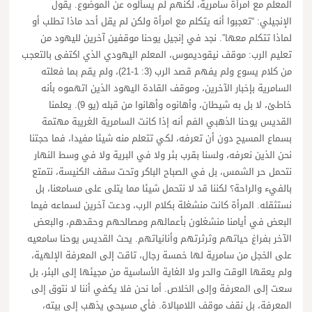
المعلم مع امرأة سامرية، لكنهم لم يسألوه عن الموضوع. يقول
الإنجيلي: “تعجبوا أنه يتكلم مع امرأة ولكن لم يقل أحد ماذا تطلب أو
لماذا تتكلم معها”. نجد في إنجيل يوحنا موقفين آخرين لليهود من
تعليم الرب: موقف نيقوديموس، المعلم اليهودي الذي اكتفى بالتعجب
من كلام يسوع ولم يفهم قصد الرب (3: 1-21)، ولم يقم بما فعلته
السامرية بإخبار الآخرين، وموقف القادة اليهود الذين اتهموه بأنه
خاطئ، لا بل به شيطان، وأهانوه وأهانوا من قبله (يو 9). يعلمنا
القديس يوحنا الذهبي الفم أنه إذا كانت السامرية الغريبة مهتمة
بسماع المسيح دون أن تعرفه، لكي تتعلم منه شيئا مفيدا، فما حجتنا
نحن الذين نعرفه، ولسنا بقرب بئر ولا في البرية ولا في وسط النهار
نتحمل حر الشمس، بل في الصباح الباكر وتحت سقف الكنيسة، نتمتع
بالفيء والراحة؟ لكننا قد لا نتحمل شيئا مما يتلى على مسامعنا، بل
نستثقله. المرأة كانت منشغلة بكلام الرب، ودعت آخرين لسماعه فيما
البعض في أيامنا منشغلون بأعمالهم ومصالحهم وحقدهم، والبعض
الآخر بفراغ حياتهم وثرثرتهم وأنانياتهم. يحث القديس يوحنا سامعيه
على الخجل من سامرية لها خمسة رجال، تاقت إلى المعرفة الإلهية،
ولم يعقها الوقت والحر ولا الغاية الأساسية من مجيئها إلى البئر، بل
سعت إلى المعرفة وإلى الخلاص. أما نحن فلا يكفي أننا لا نتوق إلى
المعرفة، بل نقف موقف اللامبالاة. فأي مسيحي يذهب إلى بيته،