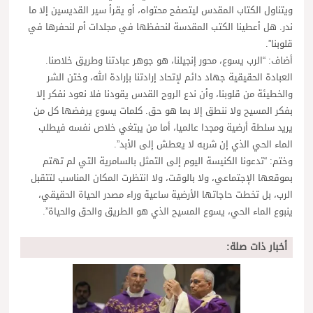
ويتناول الكتاب المقدس ليتصفح محتواه، أو يقرأ سير القديسين إلا ما
ندر. هل أعطينا الكتب المقدسة لنحفظها في مجلدات أم لنحفرها في
قلوبنا”.
أضاف: “الرب يسوع، محور إنجيلنا، هو جوهر عبادتنا وطريق خلاصنا.
العبادة الحقيقية جهاد دائم لإتحاد إرادتنا بإرادة الله، وختن الشر
والخطيئة من قلوبنا، وأن ندع الروح القدس يقودنا فلا نعود نفكر إلا
بفكر المسيح ولا ننطق إلا بما هو حق. كلمات يسوع يرفضها كل من
يريد سلطة أرضية ومجدا عالميا، أما من يبتغي خلاص نفسه فيطلب
الماء الحي الذي إن شربه لا يعطش إلى الأبد”.
وختم: “تدعونا الكنيسة اليوم إلى التمثل بالسامرية التي لم تهتم
بموقعها الإجتماعي، ولا بالوقت، ولا انتظرت المكان المناسب لتتقبل
الرب، بل تخطت حاجاتها الأرضية ساعية وراء مصدر الحياة الحقيقي،
ينبوع الماء الحي، يسوع المسيح الذي هو الطريق والحق والحياة”.
أخبار ذات صلة: