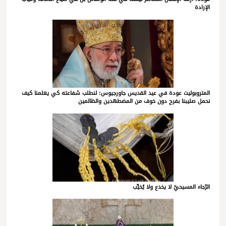
الإرادة
المتروبوليت عودة في عيد القديس جاورجيوس: لنطلب شفاعته كي يعلمنا كيف
نحمل صليبنا بفرح دون خوف من المضطهدين والظالمين
الرّجاء المسيحيّ لا يخدع ولا يُخيِّب