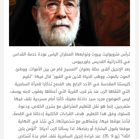
ترأس متروبوليت بيروت وتوابعها المطران الياس عودة خدمة القداس
في كاتدرائية القديس جاورجيوس.
بعد الإنجيل ألقى عظة بعنوان “المسيح قام من بين الأموات، ووطئ
الموت بالموت، ووهب الحياة للذين في القبور” قال فيها: “تقيم
كنيستنا المقدسة في الأحد الرابع بعد الفصح تذكارا للمرأة السامرية
التي التقاها الرب عند بئر قرب القرية التي أعطاها يعقوب لابنه يوسف.
ليس الموضوع مجرد سرد حادثة معينة، كأننا أمام مسرحية نقف فيها
متفرجين، إنما هو نقل للتعليم المترافق مع بشرى الخلاص، ودعوة
للسلوك وفق هذا التعليم. هدف القراءات الكتابية إدخالنا في القصة،
لنأخذ موقعا فيها، ونتماهى مع شخصياتها، كي نتخذ في النهاية
موقفا بقبول البشارة أو رفضها، لذا يسألنا الرب أحيانا: “أتؤمن بابن
الله؟” (يو 9: 35). عند قراءة إنجيل السامرية نقف أمام عدة أشخاص: