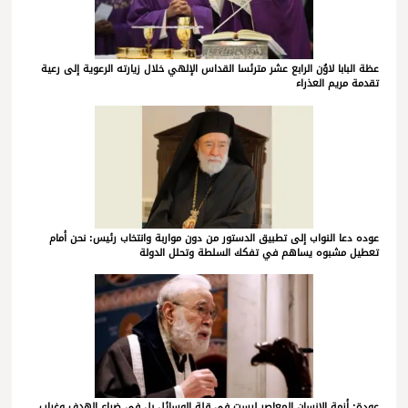
عظة البابا لاوُن الرابع عشر مترئسا القداس الإلهي خلال زيارته الرعوية إلى رعية
تقدمة مريم العذراء
عوده دعا النواب إلى تطبيق الدستور من دون مواربة وانتخاب رئيس: نحن أمام
تعطيل مشبوه يساهم في تفكك السلطة وتحلل الدولة
عودة: أزمة الإنسان المعاصر ليست في قلة الوسائل بل في ضياع الهدف وغياب