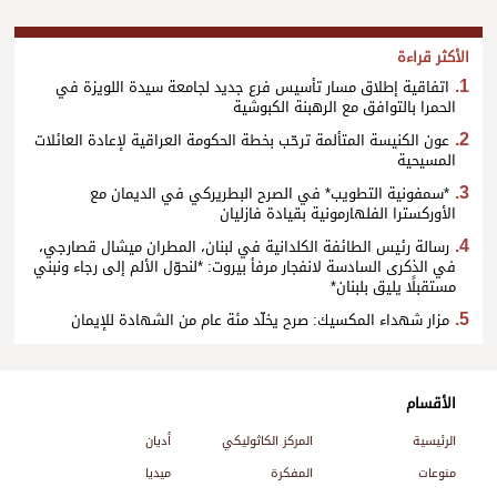
الأكثر قراءة
اتفاقية إطلاق مسار تأسيس فرع جديد لجامعة سيدة اللويزة في
الحمرا بالتوافق مع الرهبنة الكبوشية
عون الكنيسة المتألمة ترحّب بخطة الحكومة العراقية لإعادة العائلات
المسيحية
*سمفونية التطويب* في الصرح البطريركي في الديمان مع
الأوركسترا الفلهارمونية بقيادة فازليان
رسالة رئيس الطائفة الكلدانية في لبنان، المطران ميشال قصارجي،
في الذكرى السادسة لانفجار مرفأ بيروت: *لنحوّل الألم إلى رجاء ونبني
مستقبلًا يليق بلبنان*
مزار شهداء المكسيك: صرح يخلّد مئة عام من الشهادة للإيمان
الأقسام
الرئيسية
المركز الكاثوليكي
أديان
منوعات
المفكرة
ميديا