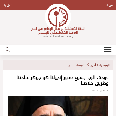
Ski
t
من نحن
اتصل بنا
conten
اللجنة الأسقفية لوسائل الإعلام في لبنان
المركـــز الكاثولـــيـكي للإعـــلام
www.centrecatholique.org
الرئيسية
أديان
الكنيسة - لبنان
عودة: الرب يسوع محور إنجيلنا هو جوهر عبادتنا
وطريق خلاصنا
19 مايو، 2025