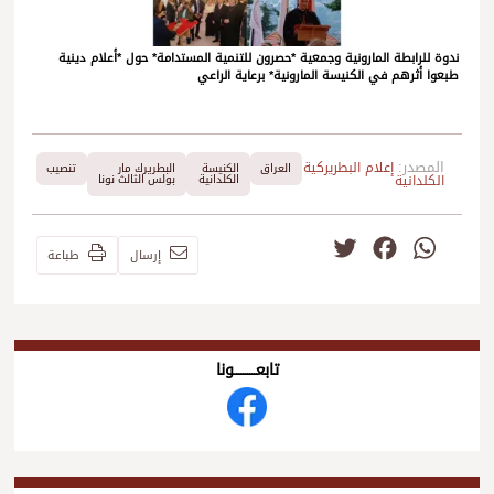
ندوة للرابطة المارونية وجمعية *حصرون للتنمية المستدامة* حول *أعلام دينية
طبعوا أثرهم في الكنيسة المارونية* برعاية الراعي
المصدر:
إعلام البطريركية
العراق
الكنيسة
البطريرك مار
تنصيب
الكلدانية
الكلدانية
بولس الثالث نونا
Twitter
Facebook
WhatsApp
إرسال
طباعة
تابعــــــــــونا