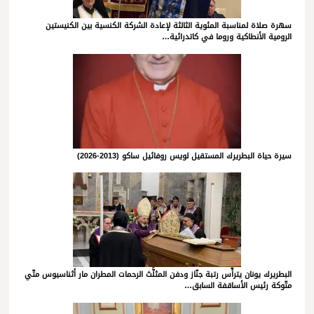
سهرة صلاة لمناسبة المئوية الثالثة لإعادة الشركة الكنسية بين الكنيستين
الرومية الأنطاكية وروما في كاتدرائية…
سيرة حياة البطريرك المستقيل لويس روفائيل ساكو (2013-2026)
البطريرك يونان يترأّس رتبة جنّاز ودفن المثلَّث الرحمات المطران مار أثناسيوس متّي
متّوكة رئيس الأساقفة السابق…