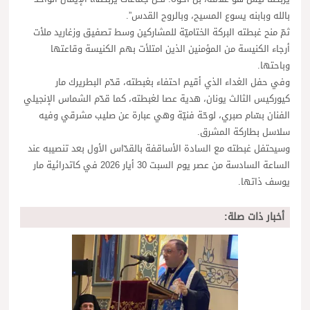
بالله وبابنه يسوع المسيح، وبالروح القدس”.
ثمّ منح غبطته البركة الختاميّة للمشاركين وسط تصفيق وزغاريد ملأت
أرجاء الكنيسة من المؤمنين الذين امتلأت بهم الكنيسة وقاعتها
وباحتها.
وفي حفل الغداء الذي أقيم احتفاء بغبطته، قدّم البطريرك مار
كيوركيس الثالث يونان، هدية عصا لغبطته، كما قدّم الشماس الإنجيلي
الفنان بسّام صبري، لوحّة فنيّة وهي عبارة عن صليب مشرقي وفيه
سلاسل بطاركة المشرق.
وسيحتفل غبطته مع السادة الأساقفة بالقدّاس الأول بعد تنصيبه عند
الساعة السادسة من عصر يوم السبت 30 أيار 2026 في كاتدرائية مار
يوسف ذاتها.
أخبار ذات صلة: