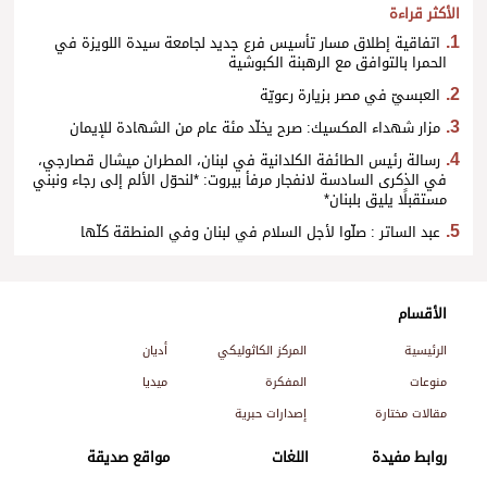
الأكثر قراءة
اتفاقية إطلاق مسار تأسيس فرع جديد لجامعة سيدة اللويزة في
الحمرا بالتوافق مع الرهبنة الكبوشية
العبسيّ في مصر بزيارة رعويّة
مزار شهداء المكسيك: صرح يخلّد مئة عام من الشهادة للإيمان
رسالة رئيس الطائفة الكلدانية في لبنان، المطران ميشال قصارجي،
في الذكرى السادسة لانفجار مرفأ بيروت: *لنحوّل الألم إلى رجاء ونبني
مستقبلًا يليق بلبنان*
عبد الساتر : صلّوا لأجل السلام في لبنان وفي المنطقة كلّها
الأقسام
الرئيسية
المركز الكاثوليكي
أديان
منوعات
المفكرة
ميديا
مقالات مختارة
إصدارات حبرية
روابط مفيدة
اللغات
مواقع صديقة