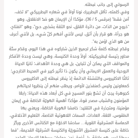
الرسولي إلى جانب غبطته.
وفي كلمته، تأمّل البطريرك نونا أولاً في شعاره البطريركي “لا تخف،
آمن فقط” (مرقس 5 / 36)، مؤكدًا أن الإيمان هو ضدّ الانغلاق، وهو
“خروج من الذات، من دائرة القلق، نحو الثقة بشخصٍ حيّ”، وهو “انفتاح،
هو جرأة، هو قرار بأن أثق، ليس لأنني أفهم كلّ شيء، بل لأنني أعرف
من هو الذي اؤمن به”.
وقدّم غبطته كلمة شكر لجميع الذين شاركوه في هذا اليوم، وقدّم ستّة
محاور رئيسة لبطريركيته: أولاً وحدة الكنيسة، وهي ليست وحدة الأفكار
والمواقف التي يمكن أن تتباين، بل هي وحدة الأهداف؛ ثانيًا الحياة
الروحية والعمق الايماني وأن يكون ذا تأثير كبير في المحيط الخارجي؛
ثالثًا الاكليروس والتنشئة الدائمة إذ ينظر غبطته إلى الاكليروس
كمعاونين وليس كمنفذين لأوامر، ويطلب منهم أن ينظروا لحياتهم
كجوهرة يجبّ أن تشعّ بنور المسيح في كل أبعاد هذه الحياة؛ رابعًا
المؤمنون والشباب مصدر قوة، مؤكدًا أهمية الهويّة الخاصّة في إيمان
مؤمنينا، ومتجذرة في التقليد؛ خامسًا الهوية الخاصّة، ويعني بها
الطقوس، اللغة، العادات، السمات اللاهوتية الخاصة، التعليم الأخلاقي،
الحماسة المشرقية القوية… سادسًا الاخوّة مع الكنائس الأخرى وركّز
خاصّة على كنيسة المشرق الآشوريّة والكنيسة الشرقيّة القديمة، “فما
يربطنا ليس هو علاقة، بل أخوة. نحن جماعات يربطها الإيمان الواحد