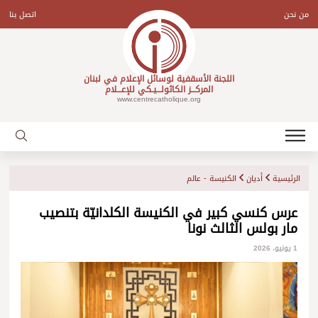
Ski
t
من نحن
اتصل بنا
conten
اللجنة الأسقفية لوسائل الإعلام في لبنان
المركـــز الكاثولـــيـكي للإعـــلام
www.centrecatholique.org
الرئيسية
أديان
الكنيسة - عالم
عرس كنسي كبير في الكنيسة الكلدانيّة بتنصيب
مار بولس الثالث نونا
1 يونيو، 2026