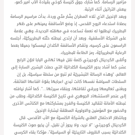
مزامير الرسامة. كما شارك جوق كنيسة كوخي بقيادة الأب أمير كمو،
ببعض التراتيل أثناء الرتبة.
وبعد الإنجيل الذي تلاه المطران بشّار متّي وردة، بدأت مراسيم الرسامة
بصلاة استدعاء الروح القدس، إذ وضع الأساقفة يمينهم على ظهر
البطريرك ليطلبوا له نعمة تساعده في مهمّته الجديدة، وهي علامة
على الشركة الأسقفية. وبعد أن ارتدى غبطته حلّته البطريركيّة، أجلسه
الراسمون على كرسيه، وتقدّم الأساقفة الكلدان ليمسكوا جميعًا بعصا
الرعاية البطريركيّة، رمز الطاعة للبطريرك.
وألقى الكردينال كوجيرتي كلمة نقل فيها تهاني البابا لاوُن الرابع
عشر، كما أشاد بدور الكنيسة الكلدانيّة التي حملت البشرى السارة إلى
العالم، “وهذه الرسالة التبشيريّة لم تنبع من سلطة سياسيّة، بل إن
السلطات السياسّة نفسها كانت تبدي اعجابها بقوّة اقناعها الفائقة،
وبغنى تعاليمها وبرقي ثقافتها، وبنقاء سيرتها…”. كما أشار نيافته
إلى عنصر الاستشهاد الجوهري في تاريخ الكنيسة الكلدانيّة، وطلب من
غبطته الأمانة لتقاليد الكنيسة والفرح بمشاركتها مع الكنائس الأخرى
والحضور مع المؤمنين والاولوية المطلقة لبشارة الإنجيل.
وبانتظار الاحتفال العلني بالشركة الكنسيّة مع الأب الأقدس، قال
الكردينال كوجيرتي: “لا نريد، ولا يجوز أن نقبل، أن يخبو صوت الكنيسة
الكلدانيّة بسبب الظروف التاريخيّة أو السياسيّة”، مؤكدًا بقاء الكرسي