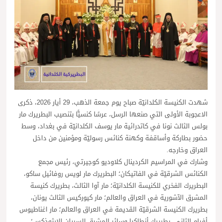
شهدت الكنيسة الكلدانيّة صباح يوم جمعة الذهب، 29 أيار 2026، ذكرى
الاعجوبة الأولى التي صنعها الرسل، عرسًا كنسيًّا بتنصيب البطريرك مار
بولس الثالث نونا في كاتدرائية مار يوسف الكلدانيّة في بغداد، وسط
حضور بطاركة وأساقفة وكهنة كنائس رسوليّة ومؤمنين من داخل
العراق وخارجه.
وشارك في المراسيم الكردينال كلاوديو كوجيرتي، رئيس مجمع
الكنائس الشرقيّة في الفاتيكان؛ البطريرك مار لويس روفائيل ساكو،
البطريرك الفخري للكنيسة الكلدانيّة؛ مار آوا الثالث، بطريرك كنيسة
المشرق الآشورية في العراق والعالم؛ مار كيوركيس الثالث يونان،
بطريرك الكنيسة الشرقيّة القديمة في العراق والعالم؛ مار اغناطيوس
أفرام الثاني، بطريرك أنطاكيا وسائر المشرق للسريان الارثوذكس؛