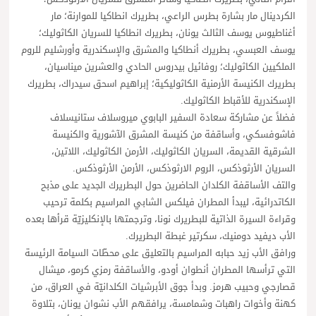
الكردينال مار بشارة بطرس الراعي، بطريرك انطاكيا للموارنة؛ مار
أغناطيوس يوسف الثالث يونان، بطريرك انطاكيا للسريان الكاثوليك؛
يوسف العبسي، بطريرك أنطاكيا والمشرق والإسكندرية وأورشليم للروم
الملكيين الكاثوليك؛ روفائيل بيدروس الحادي والعشرين ميناسيان،
بطريرك الكنيسة الأرمنية الكاثوليكية؛ إبراهيم اسحق سيدراك، بطريرك
الإسكندرية للأقباط الكاثوليك.
فضلاً عن مشاركة سعادة السفير البابوي ميروسلاف ستانيسلاف
فاشوفسكي، وأساقفة من كنيسة المشرق الآشورية والكنيسة
الشرقية القديمة، السريان الكاثوليك، الأرمن الكاثوليك، اللاتين،
السريان الأرثوذكس، الروم الارثوذكس، الأرمن الأرثوذكس.
والتف الأساقفة الكلدان الحاضرين حول البطريرك الجديد على مذبح
الكاتدرائية، ليبدأ المطران فيلكس الشابي المراسيم بكلمة ترحيب
وقراءة السيرة الذاتية للبطريرك نونا، وترجمتها بالإنكليزيّة قرأها بعده
الأب ديفيد دومنيك، سكرتير غبطة البطريرك.
ورافق الأب زيد حبابه المراسيم بالتعليق على محطّات السيامة الرئيسة
التي ترأسها المطران أنطوان أودو، والأساقفة رمزي كرمو، ميشال
قصارجي وحبيب هرمز. وبدأ جوق الأبرشيات الكلدانيّة في العراق، من
كهنة وأخوات راهبات وشمامسة، يرافقهم الأب نشوان يونان، بتلاوة