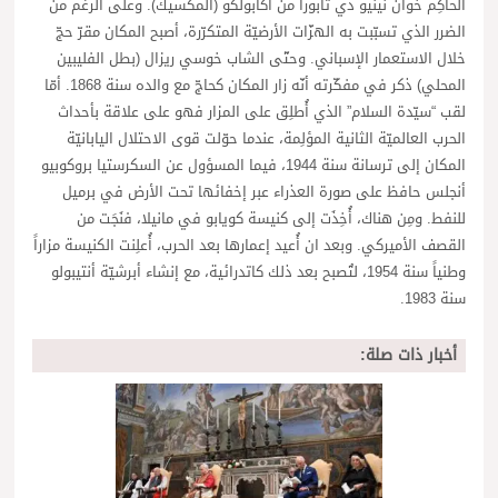
الحاكِم خوان نينيو دي تابورا من أكابولكو (المكسيك). وعلى الرغم من
الضرر الذي تسبّبت به الهزّات الأرضيّة المتكرّرة، أصبح المكان مقرّ حجّ
خلال الاستعمار الإسباني. وحتّى الشاب خوسي ريزال (بطل الفليبين
المحلي) ذكر في مفكّرته أنّه زار المكان كحاجّ مع والده سنة 1868. أمّا
لقب “سيّدة السلام” الذي أُطلِق على المزار فهو على علاقة بأحداث
الحرب العالميّة الثانية المؤلِمة، عندما حوّلت قوى الاحتلال اليابانيّة
المكان إلى ترسانة سنة 1944، فيما المسؤول عن السكرستيا بروكوبيو
أنجلس حافظ على صورة العذراء عبر إخفائها تحت الأرض في برميل
للنفط. ومِن هناك، أُخِذَت إلى كنيسة كويابو في مانيلا، فنَجَت من
القصف الأميركي. وبعد ان أُعيد إعمارها بعد الحرب، أُعلِنت الكنيسة مزاراً
وطنياً سنة 1954، لتُصبح بعد ذلك كاتدرائية، مع إنشاء أبرشيّة أنتيبولو
سنة 1983.
أخبار ذات صلة: