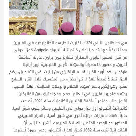
في 26 كانون الثاني 2024، اختبرت الكنيسة الكاثوليكية في الفليبين
يوماً تاريخياً مع ليتورجيا إعلان كاتدرائية أنتيبولو Antipolo كمزار دولي
من قبل السفير البابوي المطران تشارلز جون براون، عاونه أساقفة
آخرون، وبحضور 80 مطراناً والسيّدة الأولى الفليبينية لويز أرانيتا
ماركوس، كما أورد الخبر القسم الإنكليزي من زينيت. في التفاصيل، يضمّ
المزار تمثالاً قديماً للعذراء تمّ إحضاره من المكسيك خلال القرن السابع
عشر، وهو يُكرَّم باسم “سيّدة السّلام والرحلات السالِمة”. لهذا السبب،
يحبّه مهاجرو الفليبين في العالم أجمع. ومع اعترافٍ من الفاتيكان
لقبول طلب مؤتمر أساقفة الفليبين الكاثوليك سنة 2021، أصبحت
كاتدرائية أنتيبولو أوّل مزار دولي في الفليبين وسائر جنوب شرق آسيا.
حاليّاً، هناك 3 مزارات دوليّة أخرى في شرق آسيا، والمزار الفليبيني
المذكور هو الوحيد المتّصل بالعبادة المريمية. نُشير هنا إلى أنّ
الكاتدرائية بُنيت سنة 1632 كمزار لعذراء أنتيبولو، وهي صورة أحضرها