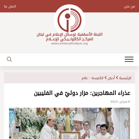
Ski
t
من نحن
اتصل بنا
conten
اللجنة الأسقفية لوسائل الإعلام في لبنان
المركـــز الكاثولـــيـكي للإعـــلام
www.centrecatholique.org
الرئيسية
أديان
الكنيسة - عالم
عذراء المهاجرين: مزار دوليّ في الفليبين
8 فبراير، 2024