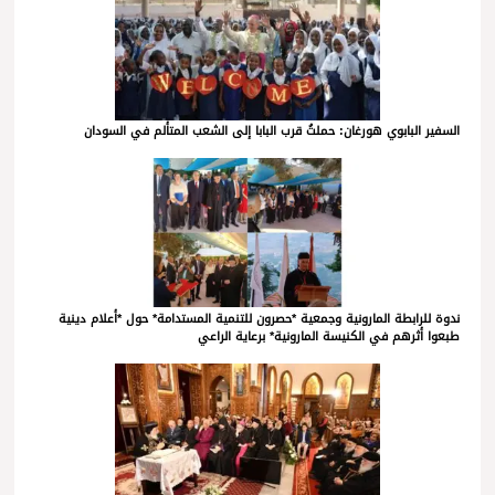
السفير البابوي هورغان: حملتُ قرب البابا إلى الشعب المتألم في السودان
ندوة للرابطة المارونية وجمعية *حصرون للتنمية المستدامة* حول *أعلام دينية
طبعوا أثرهم في الكنيسة المارونية* برعاية الراعي