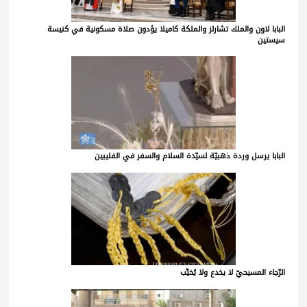
البابا لاون والملك تشارلز والملكة كاميلا يؤدون صلاة مسكونية في كنيسة
سيستين
البابا يرسل وردة ذهبيّة لسيّدة السلام والسفر في الفليبين
الرّجاء المسيحيّ لا يخدع ولا يُخيِّب