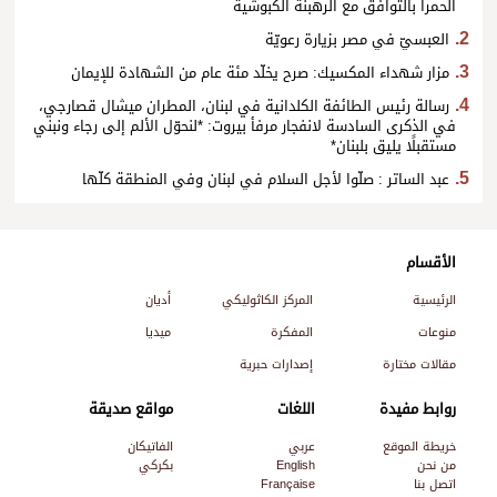
الحمرا بالتوافق مع الرهبنة الكبوشية
العبسيّ في مصر بزيارة رعويّة
مزار شهداء المكسيك: صرح يخلّد مئة عام من الشهادة للإيمان
رسالة رئيس الطائفة الكلدانية في لبنان، المطران ميشال قصارجي،
في الذكرى السادسة لانفجار مرفأ بيروت: *لنحوّل الألم إلى رجاء ونبني
مستقبلًا يليق بلبنان*
عبد الساتر : صلّوا لأجل السلام في لبنان وفي المنطقة كلّها
الأقسام
الرئيسية
المركز الكاثوليكي
أديان
منوعات
المفكرة
ميديا
مقالات مختارة
إصدارات حبرية
روابط مفيدة
اللغات
مواقع صديقة
خريطة الموقع
عربي
الفاتيكان
من نحن
English
بكركي
اتصل بنا
Française