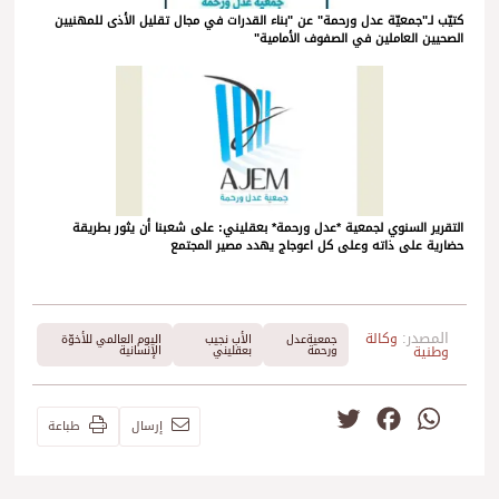
كتيّب لـ"جمعيّة عدل ورحمة" عن "بناء القدرات في مجال تقليل الأذى للمهنيين
الصحيين العاملين في الصفوف الأمامية"
التقرير السنوي لجمعية *عدل ورحمة* بعقليني: على شعبنا أن يثور بطريقة
حضارية على ذاته وعلى كل اعوجاج يهدد مصير المجتمع
المصدر:
وكالة
جمعيةعدل
الأب نجيب
اليوم العالمي للأخوّة
وطنية
ورحمة
بعقليني
الإنسانية
Twitter
Facebook
WhatsApp
إرسال
طباعة