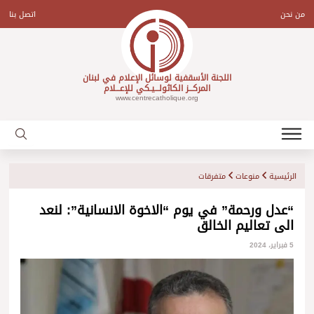
Ski
t
من نحن
اتصل بنا
conten
اللجنة الأسقفية لوسائل الإعلام في لبنان
المركـــز الكاثولـــيـكي للإعـــلام
www.centrecatholique.org
الرئيسية
منوعات
متفرقات
“عدل ورحمة” في يوم “الاخوة الانسانية”: لنعد
الى تعاليم الخالق
5 فبراير، 2024