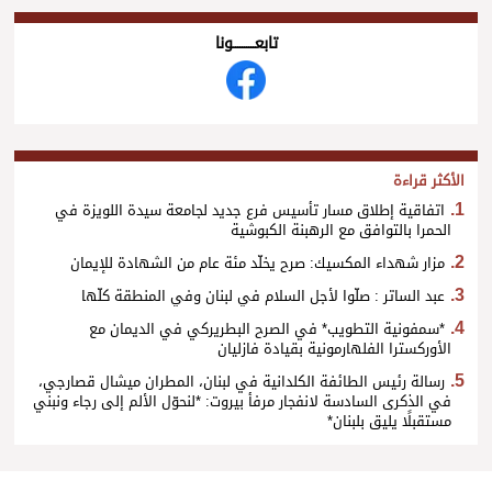
تابعــــــــــونا
الأكثر قراءة
اتفاقية إطلاق مسار تأسيس فرع جديد لجامعة سيدة اللويزة في
الحمرا بالتوافق مع الرهبنة الكبوشية
مزار شهداء المكسيك: صرح يخلّد مئة عام من الشهادة للإيمان
عبد الساتر : صلّوا لأجل السلام في لبنان وفي المنطقة كلّها
*سمفونية التطويب* في الصرح البطريركي في الديمان مع
الأوركسترا الفلهارمونية بقيادة فازليان
رسالة رئيس الطائفة الكلدانية في لبنان، المطران ميشال قصارجي،
في الذكرى السادسة لانفجار مرفأ بيروت: *لنحوّل الألم إلى رجاء ونبني
مستقبلًا يليق بلبنان*