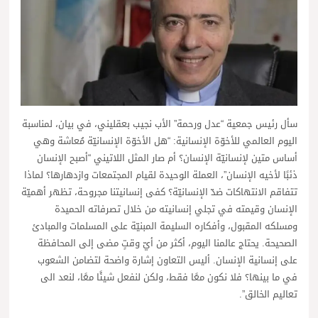
سأل رئيس جمعية “عدل ورحمة” الأب نجيب بعقليني، في بيان، لمناسبة
اليوم العالمي للأخوّة الإنسانية: “هل الأخوّة الإنسانيّة مُعاشة وهي
أساس متين لإنسانيّة الإنسان؟ أم صار المثل اللاتيني “أصبح الإنسان
ذئبًا لأخيه الإنسان”، العملة الوحيدة لقيام المجتمعات وازدهارها؟ لماذا
تتفاقم الانتهاكات ضدّ الإنسانيّة؟ كفى إنسانيتنا مجروحة، تظهر أهميّة
الإنسان وقيمته في تجلي إنسانيته من خلال تصرفاته الحميدة
ومسلكه المقبول، وأفكاره السليمة المبنيّة على المسلمات والمبادئ
الصحيحة. يحتاج عالمنا اليوم، أكثر من أيّ وقتٍ مضى إلى المحافظة
على إنسانية الإنسان. أليس التعاون إشارة واضحة لتضامن الشعوب
في ما بينها؟ فلا نكون معًا فقط، ولكن لنفعل شيئًا معًا، لنعد الى
تعاليم الخالق”.