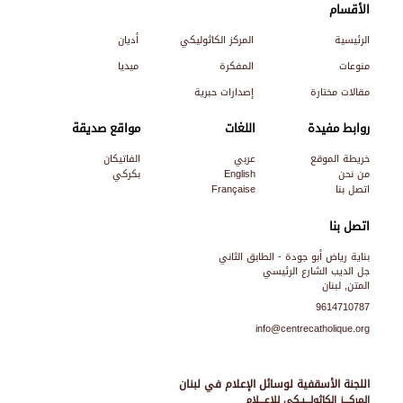
الأقسام
الرئيسية
المركز الكاثوليكي
أديان
منوعات
المفكرة
ميديا
مقالات مختارة
إصدارات حبرية
روابط مفيدة
اللغات
مواقع صديقة
خريطة الموقع
عربي
الفاتيكان
من نحن
English
بكركي
اتصل بنا
Française
اتصل بنا
بناية رياض أبو جودة - الطابق الثاني
جل الديب الشارع الرئيسي
المتن, لبنان
9614710787
info@centrecatholique.org
اللجنة الأسقفية لوسائل الإعلام في لبنان
المركـــز الكاثولـــيـكي للإعـــلام