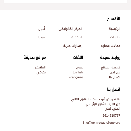
الأقسام
الرئيسية
المركز الكاثوليكي
أديان
منوعات
المفكرة
ميديا
مقالات مختارة
إصدارات حبرية
روابط مفيدة
اللغات
مواقع صديقة
خريطة الموقع
عربي
الفاتيكان
من نحن
English
بكركي
اتصل بنا
Française
اتصل بنا
بناية رياض أبو جودة - الطابق الثاني
جل الديب الشارع الرئيسي
المتن, لبنان
9614710787
info@centrecatholique.org