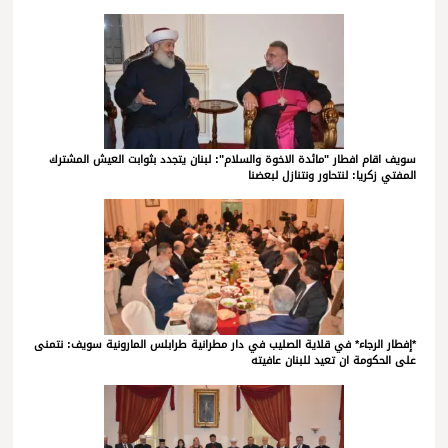
سويف اقام افطار "مائدة الاخوة والسلام": لبنان يتجدد بثوابت العيش المشترك
المفتي زكريا: لنتحاور ونتنازل لبعضنا
*إفطار الرجاء* في قلاية الصليب في دار مطرانية طرابلس المارونية سويف: نتمنى
على الحكومة ان تعيد للبنان عافيته