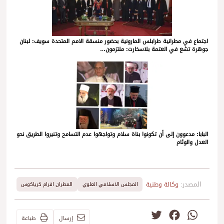
اجتماع في مطرانية طرابلس المارونية بحضور منسقة الامم المتحدة سويف: لبنان
جوهرة تشع في العتمة بلاسخارت: ملتزمون…
البابا: مدعوون إلى أن تكونوا بناة سلام وتواجهوا عدم التسامح وتنيروا الطريق نحو
العدل والوئام
المصدر:
وكالة وطنية
المجلس الاسلامي العلوي
المطران افرام كرياكوس
Twitter
Facebook
WhatsApp
إرسال
طباعة