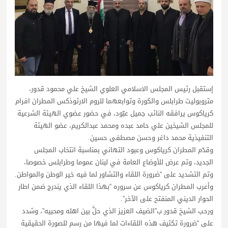
إستقبل رئيس المجلس الاسلامي العلوي الشيخ علي محمود قدور،
متروبوليت طرابلس والكورة وتوابعهما للروم الارثوذكس المطران افرام
كرياكوس يرافقه النائب جميل عبّود، في حضور عضوي الهيئة الشرعية
للمجلس الشيخين علي حامد عبده ومحمد عبدالكريم، عضو الهيئة
التنفيذية محمد داغر وحسن مصطفى حسين.
وقدّم المطران كرياكوس وعبود التهاني بمناسبة انتخاب المجلس
الجديد، وتم عرض للأوضاع العامة في لبنان عموما وطرابلس خصوصا،
وتم التشديد على “ضرورة اللقاء والتشاور لما فيه خير الوطن والمواطن.
وأعرب المطران كرياكوس عن سروره “بهذا اللقاء الذي يندرج ضمن اطار
الحوار الديني المنفتح على الآخر”.
ورحب الشيخ قدور ب”الضيف العزيز الذي حلَّ بين اهله ومحبيه”، وشدد
على “ضرورة تكثيف هذه اللقاءات لما فيها من رسم للصورة الحقيقية