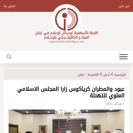
Ski
t
من نحن
اتصل بنا
conten
اللجنة الأسقفية لوسائل الإعلام في لبنان
المركـــز الكاثولـــيـكي للإعـــلام
www.centrecatholique.org
الرئيسية
أديان
الكنيسة - لبنان
عبود والمطران كرياكوس زارا المجلس الاسلامي
العلوي للتهنئة
2 فبراير، 2024