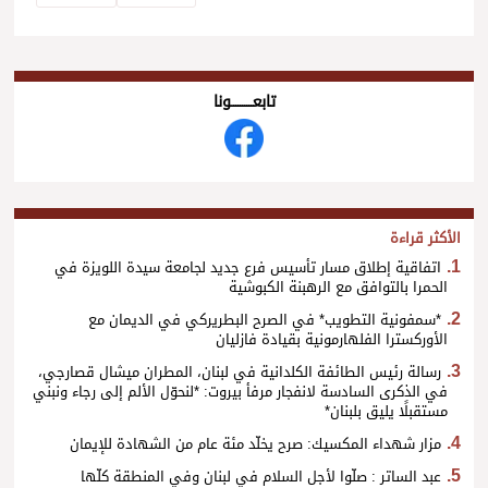
تابعــــــــــونا
الأكثر قراءة
اتفاقية إطلاق مسار تأسيس فرع جديد لجامعة سيدة اللويزة في
الحمرا بالتوافق مع الرهبنة الكبوشية
*سمفونية التطويب* في الصرح البطريركي في الديمان مع
الأوركسترا الفلهارمونية بقيادة فازليان
رسالة رئيس الطائفة الكلدانية في لبنان، المطران ميشال قصارجي،
في الذكرى السادسة لانفجار مرفأ بيروت: *لنحوّل الألم إلى رجاء ونبني
مستقبلًا يليق بلبنان*
مزار شهداء المكسيك: صرح يخلّد مئة عام من الشهادة للإيمان
عبد الساتر : صلّوا لأجل السلام في لبنان وفي المنطقة كلّها