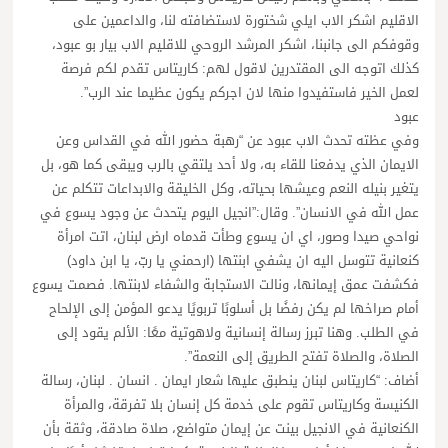
الاقليم اشكر الاب ايلي شختورة لاستضافته لنا، والداعمين على
وقوفكم الى جانبنا، اشكر المرشد الروحي للاقليم الاب بيار بو عبود،
كذلك اتوجه الى المقتدرين لاقول لهم: كاريتاس تقدم لكم فرصة
لعمل الخير فاستفيدوا منها لان اجركم يكون عظيما عند الرب”.
عبود
وفي عظته تحدث الاب عبود عن “رهبة حضور الله في القداس وعن
الايمان الذي يدفعنا للقاء به، ولا أحد يلتقي بالرب ويبقى كما هو، بل
يتغير بنيله النعم وعيشها بحياته، وكل الخليقة والابداعات تتكلم عن
عمل الله في الانسان”. وقال:”انجيل اليوم يتحدث عن وجود يسوع في
نواحي صيدا وصور، اي ان يسوع وطأت قدماه ارض لبنان، اتت امرأة
كنعانية تتوسل اليه ان يشفي ابنتها (ارحمني يا ربّ، يا ابن داود)
فكشفت عمق إيمانها، ونالت الاستجابة والشفاء لابنتها. فصمت يسوع
أمام صراخها لم يكن رفضًا بل أسلوبًا تربويًا يدعو المؤمن إلى الإلحاح
في الطلب. وهنا تبرز رسالة إنسانية ولاهوتية معًا: الألم يقود إلى
الصلاة، والصلاة تفتح الطريق إلى النعمة”.
أضاف: “كاريتاس لبنان ينطبق عليها شعار ايمان . انسان . لبنان، رسالة
الكنيسة وكاريتاس تقوم على خدمة كل إنسان بلا تفرقة، والمرأة
الكنعانية في الانجيل بينت عن إيمان متواضع، صلاة صادقة، وثقة بأن