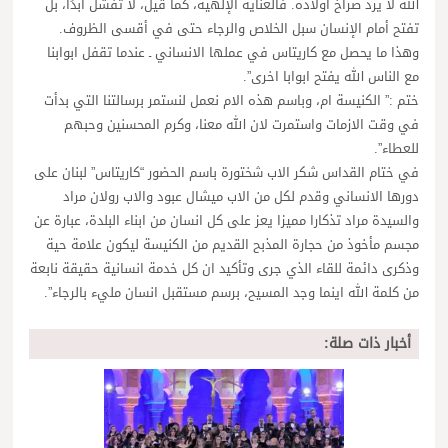
الله لا يرد صراخ أولاده. فالعناية الإلهية، كما قيل، لا تفشل أبدًا، بل
تفتح أمام الإنسان سبل الخلاص والرجاء حتى في أقسى الظروف.
وهذا ما يحصل مع كاريتاس في عملها الانساني ـ عندما تقفل ابوابنا
مع الناس الله يفتح ابوابا اخرى”.
ختم :” الكنيسة ام، وباسم هذه الام نعمل لنستمر برسالتنا التي بدأت
في وقت الازمات واستمرت لان الله معنا، وكرم المحسنين وحبهم
للعطاء”.
في ختام القداس شكر الاب شختورة باسم الحضور “كاريتاس” لبنان على
دورها الانساني وقدم لكل من الاب ميشال عبود والاب رولان مراد
والسيدة مراد تذكارا مميزا يعز على كل انسان من ابناء البلدة، عبارة عن
مجسم مأخوذ من حجارة المذبح القديم من الكنيسة ليكون علامة حية
وذكرى دائمة للقاء الذي جرى وتأكيد ان كل خدمة انسانية حقيقة نابعة
من كلمة الله اينما وجد المسيح، برسم مستقبل انسان مليء بالرجاء”.
أخبار ذات صلة: