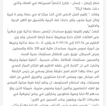
شعار (إيمان – إنسان – لبنان) اختصاراً لمسيرتها في العطاء والتي
دخلت عامها ال53″.
وقالت :” إقليم المتن الاعلى الذي اتخذ مركزا له في حمانا يضم ١٤ قرية
ولكل قرية مندوب ينقل حاجات ابناء الرعية بالتنسيق مع كاهن الرعية
والاقليم”.
تابعت:”يقوم إقليمنا بتوزيع مساعدات تتضمن حصصًا غذائية توزع شهرياً
على العائلات الاكثر حاجة وبطريقة تحفظ كرامة الانسان، وقد وزع
الاقليم من ١/١/٢٠٢٥ إلى ٣٠/٦/٢٠٢٥ ما يقارب الـ ١٤٠٠ حصة غذائية وغيرها
من أدوية فحوص مخبرية، مساعدات مالية لنحو 100 عائلة وللمصابين
بمرض السرطان، توزيع حليب للاطفال مستلزمات صحية للنساء
والمسنين، مستلزمات للنظافة، حقائب مدرسية ، أغطية صيفية وغيرها.
واشارت الى ان “الانجاز الذي حققه الاقليم هو افتتاح المركز الصحي
في حمانا، وهذا الحلم اصبح حقيقة بفضل وسعي من رئيس الرابطة
الاب ميشال عبود ومجلس الادارة مشكورين، والفريق الطبي من اطباء
وممرضات، وقد استطاع المستوصف ان ينظم أياما طبية مجانية للمرضى
مع اطباء اختصاصيين وتأمين أدوية وفحوص مخبرية. شبيبتنا الذين يبلغ
عددهم 40 شابا وصبية متطوعين يشاركون في برامج ترفيهية في
مهرجانات الأعياد ويقفون بجانب المسنين في القرى”.
ختمت :” باسمي وباسم رئيس كاريتاس ومجلس الادارة وهيئة مكتب