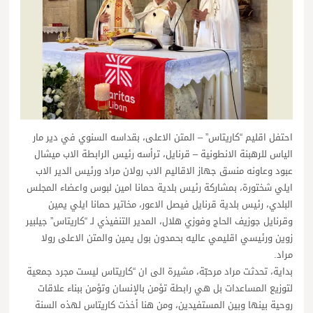
احتفل اقليم “كاريتاس” – المتن الاعلى، بقداسه السنوي في دير مار
الياس للرهبنة الانطونية – قرنايل، ترأسه رئيس الرابطة الاب ميشال
عبود وعاونه منسق جهاز الاقاليم الاب رولان مراد ورئيس الدير الاب
ايلي شختورة، بمشاركة رئيس بلدية حمانا امين لبوس واعضاء المجلس
البلدي، رئيس بلدية قرنايل فيصل الاعور، مخاتير حمانا ايلي يمين
وقرنايل جوزيف الحاج وفوزي هلال، المدير التنفيذي لـ “كاريتاس” جيلبير
زوين ورئيسي اقليمي عاليه بحمدون بول يمين والمتن الاعلى رولا
مراد.
بداية، تحدثت مراد مرحبّة، مشيرة الى ان “كاريتاس ليست مجرد جمعية
لتوزيع المساعدات بل هي رابطة تؤمن بالإنسان وتؤمن ببناء علاقات
روحية بينها وبين المستفيدين، ومن هنا أخذت كاريتاس لهذه السنة