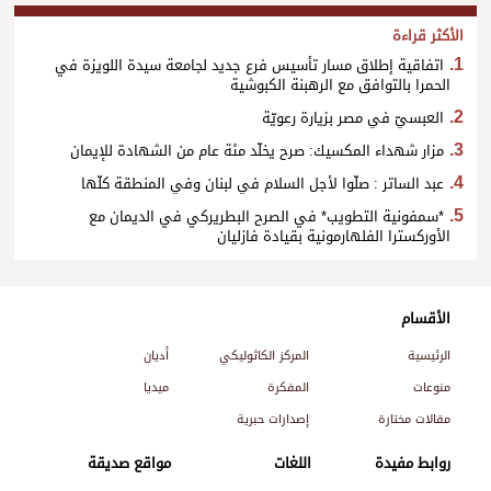
الأكثر قراءة
اتفاقية إطلاق مسار تأسيس فرع جديد لجامعة سيدة اللويزة في
الحمرا بالتوافق مع الرهبنة الكبوشية
العبسيّ في مصر بزيارة رعويّة
مزار شهداء المكسيك: صرح يخلّد مئة عام من الشهادة للإيمان
عبد الساتر : صلّوا لأجل السلام في لبنان وفي المنطقة كلّها
*سمفونية التطويب* في الصرح البطريركي في الديمان مع
الأوركسترا الفلهارمونية بقيادة فازليان
الأقسام
الرئيسية
المركز الكاثوليكي
أديان
منوعات
المفكرة
ميديا
مقالات مختارة
إصدارات حبرية
روابط مفيدة
اللغات
مواقع صديقة