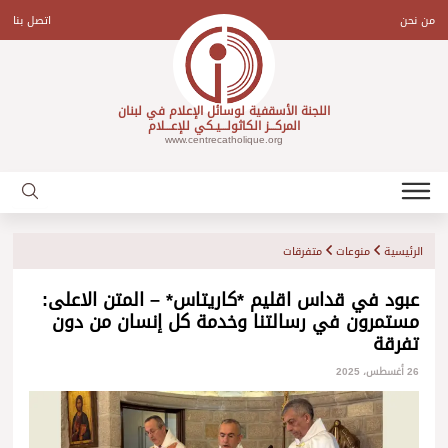
Ski
t
من نحن
اتصل بنا
conten
اللجنة الأسقفية لوسائل الإعلام في لبنان
المركـــز الكاثولـــيـكي للإعـــلام
www.centrecatholique.org
الرئيسية
منوعات
متفرقات
عبود في قداس اقليم *كاريتاس* – المتن الاعلى:
مستمرون في رسالتنا وخدمة كل إنسان من دون
تفرقة
26 أغسطس، 2025