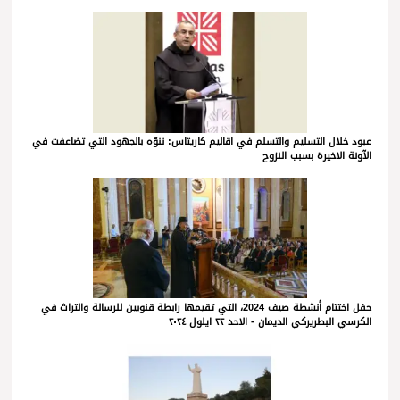
عبود خلال التسليم والتسلم في اقاليم كاريتاس: ننوّه بالجهود التي تضاعفت في
الآونة الاخيرة بسبب النزوح
حفل اختتام أنشطة صيف 2024، التي تقيمها رابطة قنوبين للرسالة والتراث في
الكرسي البطريركي الديمان - الاحد ٢٢ ايلول ٢٠٢٤