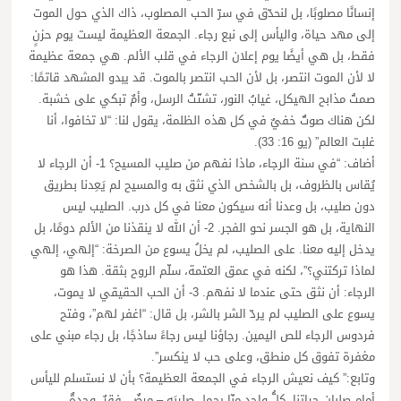
إنسانًا مصلوبًا، بل لنحدّق في سرّ الحب المصلوب، ذاك الذي حول الموت
إلى مهد حياة، واليأس إلى نبع رجاء. الجمعة العظيمة ليست يوم حزنٍ
فقط، بل هي أيضًا يوم إعلان الرجاء في قلب الألم. هي جمعة عظيمة
لا لأن الموت انتصر، بل لأن الحب انتصر بالموت. قد يبدو المشهد قاتمًا:
صمتُ مذابح الهيكل، غيابُ النور، تشتّتُ الرسل، وأمٌ تبكي على خشبة.
لكن هناك صوتٌ خفيٌ في كل هذه الظلمة، يقول لنا: “لا تخافوا، أنا
غلبت العالم” (يو 16: 33).
أضاف: “في سنة الرجاء، ماذا نفهم من صليب المسيح؟ 1- أن الرجاء لا
يُقاس بالظروف، بل بالشخص الذي نثق به والمسيح لم يَعِدنا بطريق
دون صليب، بل وعدنا أنه سيكون معنا في كل درب. الصليب ليس
النهاية، بل هو الجسر نحو الفجر. 2- أن الله لا ينقذنا من الألم دومًا، بل
يدخل إليه معنا. على الصليب، لم يخلُ يسوع من الصرخة: “إلهي، إلهي
لماذا تركتني؟”، لكنه في عمق العتمة، سلّم الروح بثقة. هذا هو
الرجاء: أن نثق حتى عندما لا نفهم. 3- أن الحب الحقيقي لا يموت،
يسوع على الصليب لم يردّ الشر بالشر، بل قال: “اغفر لهم”، وفتح
فردوس الرجاء للص اليمين. رجاؤنا ليس رجاءً ساذجًا، بل رجاء مبني على
مغفرة تفوق كل منطق، وعلى حب لا ينكسر”.
وتابع:” كيف نعيش الرجاء في الجمعة العظيمة؟ بأن لا نستسلم لليأس
أمام صلبان حياتنا. كلُّ واحدٍ منّا يحمل صليبَه – مرضٌ، فقرٌ، وحدةٌ،