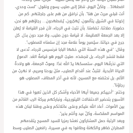
اضطهادٌ… ولكنَّ اليومَ، ننظرُ إلى صليب يسوع ونقول: “لست وحدي،
أنت قبلي مررتَ من هنا”. بأن نرافق من هم على جلجلتهم. كم من
إخوتنا في الشرق يتألمون، يُهجّرون، يُضطهدون… رجاؤهم هو نحن،
حضورنا، صلاتنا، تضامننا. بأن نثبت في الرجاء، لأن فجر القيامة لا يُعلن
إلا بعد الجمعة العظيمة. لا قيامة دون صليب، ولا مجد دون بذل. كل
جرح في حياتنا، سيُصبح يوماً علامة مجد إن سلمناه للمصلوب”.
وقال: “في هذه السنة التي خصّها البابا فرنسيس للرجاء، نُدعى لا
فقط لننشدِ الرجاء، بل لنجسّدَه. صليبُ اليوم هو قيامةُ الغد. الدموعُ
التي نذرفُها اليوم، ستمسحُها يدُ الله غدًا. وموتُ الجمعة، هو ولادةُ
الحياة الأبدية. لنثبتْ عند أقدامِ الصليب، مثلَ يوحنا ومريم، لا نهربْ من
الألم، بل نحتضنه مع المسيح، لأنه في آخر المطاف، المصلوب هو
رجاؤنا”.
وختم: “أحييكم جميعا أيها الأحباء وأشكر كل الذين تعبوا في هذا
الأسبوع بتحضير الاحتفالات الليتورجية، ونباركهم ببركة الرب القائم من
بين الأموات. أعاد الله عليكم وعلى عائلاتكم وعلى وطننا لبنان هذه
المواسم المقدّسة، وكلّ عيد وأنتم بخير”.
وبعد الرتبة حمل المشاركون نعشا رمزيا للسيد المسيح يتقدمهم
المطران ضاهر والكهنة وطافوا به في مسيرة، رافعين الصليب وسط