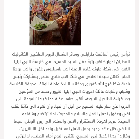
ترأس رئيس أساقفة طرابلس وسائر الشمال للروم الملكيين الكاثوليك
المطران ادوار ضاهر، رتبة دفن السيد المسيح، في كنيسة النبي ايليا
الغيور في شكا، عاونه خادم الرعية الاب باسيليوس غفري والاب يوحنا
الحاج، كاهن سيدة الخلاص في شكا الاب فادي منصور بمشاركة رئيس
بلدية شكا فرج الله كفوري ومخاتير البلدة ولجنة الوقف وجوقة الكنيسة
وشباب وشابات عائلة اخويات النبي ايليا الغيور وحشد من المؤمنين.
بعد قراءة الاناجيل الاربعة، ألقى ضاهر عظة دعا فيها “للعودة الى
الدرب الذي سار عليه المسيح من أجل أن نحيا، وأن نعود الى ذاتنا بقلب
نقي وعقول تحمل الامل والسلام والمحبة”، املا “بتضرع وشفاعة
السيدة مريم لعودة الاستقرار والامن والسلام الى ربوع الوطن، سيما
اننا في ظل عهد جديد يحمل الامل لمستقبل واعد لكل اللبنانيين”،
وقال: “أيها الأحبّة في المسيح، نلتقي اليوم أمام الصليب، لا لنرثي