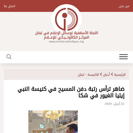
Ski
t
من نحن
اتصل بنا
conten
اللجنة الأسقفية لوسائل الإعلام في لبنان
المركـــز الكاثولـــيـكي للإعـــلام
www.centrecatholique.org
الرئيسية
أديان
الكنيسة - لبنان
ضاهر ترأس رتبة دفن المسيح في كنيسة النبي
إيليا الغيور في شكا
21 أبريل، 2025