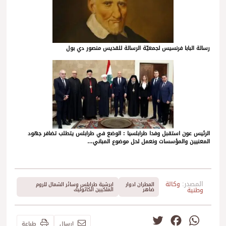
رسالة البابا فرنسيس لجمعيّة الرسالة للقديس منصور دي بول
الرئيس عون استقبل وفدا طرابلسيا : الوضع في طرابلس يتطلب تضافر جهود
المعنيين والمؤسسات ونعمل لحل موضوع المباني…
المصدر:
وكالة
المطران ادوار
ابرشية طرابلس وسائر الشمال للروم
وطنية
ضاهر
الملكيين الكاثوليك
Twitter
Facebook
WhatsApp
إرسال
طباعة