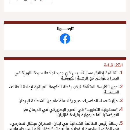
تابعــــــــــونا
الأكثر قراءة
اتفاقية إطلاق مسار تأسيس فرع جديد لجامعة سيدة اللويزة في
الحمرا بالتوافق مع الرهبنة الكبوشية
عون الكنيسة المتألمة ترحّب بخطة الحكومة العراقية لإعادة العائلات
المسيحية
مزار شهداء المكسيك: صرح يخلّد مئة عام من الشهادة للإيمان
*سمفونية التطويب* في الصرح البطريركي في الديمان مع
الأوركسترا الفلهارمونية بقيادة فازليان
رسالة رئيس الطائفة الكلدانية في لبنان، المطران ميشال قصارجي،
في الذكرى السادسة لانفجار مرفأ بيروت: *لنحوّل الألم إلى رجاء ونبني