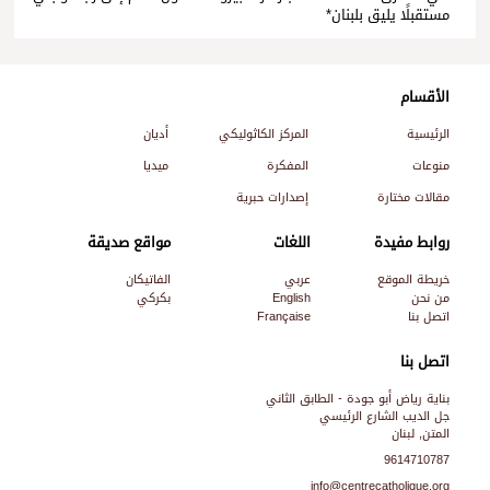
مستقبلًا يليق بلبنان*
الأقسام
الرئيسية
المركز الكاثوليكي
أديان
منوعات
المفكرة
ميديا
مقالات مختارة
إصدارات حبرية
روابط مفيدة
اللغات
مواقع صديقة
خريطة الموقع
عربي
الفاتيكان
من نحن
English
بكركي
اتصل بنا
Française
اتصل بنا
بناية رياض أبو جودة - الطابق الثاني
جل الديب الشارع الرئيسي
المتن, لبنان
9614710787
info@centrecatholique.org