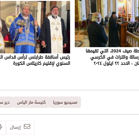
حفل اختتام أنشطة صيف 2024، التي تقيمها
رسالة والتراث في الكرسي
رئيس أساقفة طرابلس ترأس قداس ال
د ٢٢ ايلول ٢٠٢٤
السنوي لإقليم كاريتاس الكورة
مسيحيو سوريا
كنيسة مار الياس
دير سي
إرسال