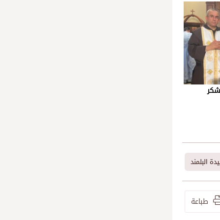
شكر
دة البلمند
طباعة