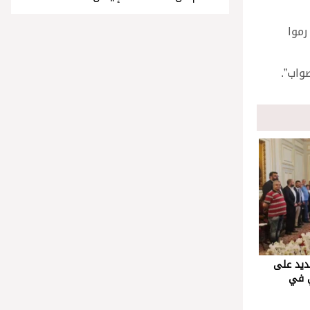
رموا
واب”.
شديد على
ي في