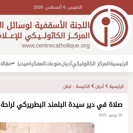
Ski
t
الخميس, 6 أغسطس, 2026
conten
اللجنة الأسقفية لوسائل ال
المركـــز الكاثولـــيـكي للإعـــلا
www.centrecatholique.org
الرئيسية
المركز الكاثوليكي
أديان
منوعات
المفكرة
مقالا
ميديا
الرئيسية
أديان
الكنيسة - لبنان
صلاة في دير سيدة البلمند البطريركي لراحة
26 يونيو، 2025