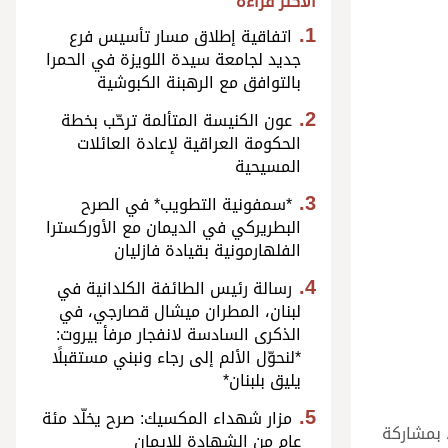
الأكثر قراءة
اتفاقية إطلاق مسار تأسيس فرع
جديد لجامعة سيدة اللويزة في الحمرا
بالتوافق مع الرهبنة الكبوشية
عون الكنيسة المتألمة ترحّب بخطة
الحكومة العراقية لإعادة العائلات
المسيحية
*سمفونية التطويب* في الصرح
البطريركي في الديمان مع الأوركسترا
الفلهارمونية بقيادة فازليان
رسالة رئيس الطائفة الكلدانية في
لبنان، المطران ميشال قصارجي، في
الذكرى السادسة لانفجار مرفأ بيروت:
*لنحوّل الألم إلى رجاء ونبني مستقبلًا
يليق بلبنان*
مزار شهداء المكسيك: صرح يخلّد مئة
 بمشاركة
عام من الشهادة للإيمان