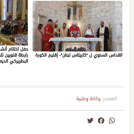
القداس السنوي ل *كاريتاس لبنان*- إقليم الكورة
رابطة قنوبين لل
البطريركي الديمان - الاح
المصدر:
وكالة وطنية
Twitter
Facebook
WhatsApp