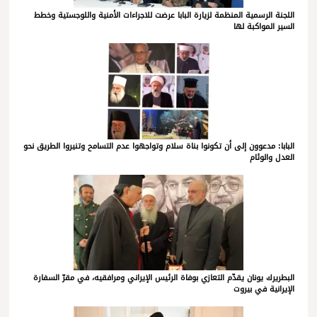
اللجنة الرسمية المنظمة لزيارة البابا عرضت للاجراءات الأمنية واللوجستية وخطط
السير المواكبة لها
البابا: مدعوون إلى أن تكونوا بناة سلام وتواجهوا عدم التسامح وتنيروا الطريق نحو
العدل والوئام
البطريرك يونان يقدّم التعازي بوفاة الرئيس الإيراني ومرافقيه، في مقرّ السفارة
الإيرانية في بيروت