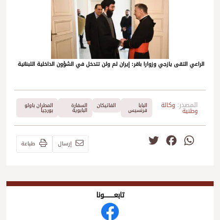
الراعي التقى يازجي وزوارا باقر: إيران لم ولن تتدخل في الشؤون الداخلية اللبنانية
المصدر:
وكالة
البابا
الفاتيكان
السفارة
المطران باولو
وطنية
فرنسيس
البابوية
بورجيا
Twitter
Facebook
WhatsApp
إرسال
طباعة
تابعــــــــــونا