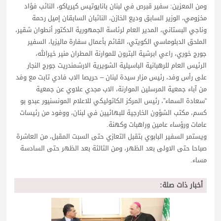
ومن المعزين: سفير قبرص في لبنان بانايوتيس كيرياكو، النائب فؤاد
مخزومي، الوزير السابق وديع الخازن، النائبان السابقان إميل رحمة
وناجي البستاني، المدير العام لرئاسة الجمهورية الدكتور أنطوان شقير،
الملحق الدبلوماسي الكويتي، القائم بأعمال سفارة ماليزيا، السفير
جورج خوري، راعي ابرشية البترون للموارنة المطران منير خيرالله،
الرئيس العام للرهبانية الباسيلية الشويرية الارشمندريت جورج النجار
على رأس وفد، رئيس مزار سيدة لبنان – حريصا الاب فادي تابت مع وفد
من آباء جمعية المرسلين الموارنة، الاب مجدي علاوي عن جمعية
“سعادة السماء”، رئيس المركز الكاثوليكي للاعلام المونسنيور عبدو بو
كسم، مكتب الشؤون الخارجية للبهائيين في لبنان، ووفود من رئيسات
عامات ورؤساء عامين وراهبات وكهنة.
ويستمر السفير البابوي بتقبل التعازي حتى السبت المقبل، من العاشرة
صباحا حتى الاولى بعد الظهر، ومن الثالثة بعد الظهر حتى السادسة
مساء.
أخبار ذات صلة: