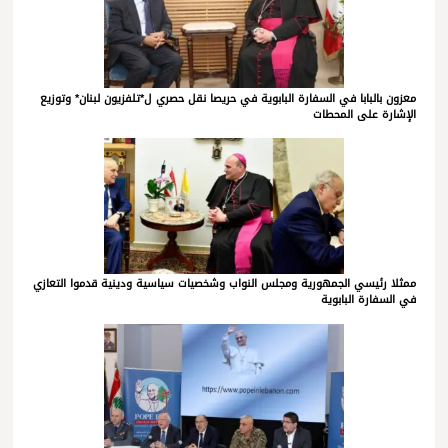
معزون بالبابا في السفارة البابوية في حريصا نقل حصري ل*تلفزيون لبنان* وتوزيع
الإشارة على المحطات
ممثلا رئيسي الجمهورية ومجلس النواب وشخصيات سياسية ودينية قدموا التعازي
في السفارة البابوية