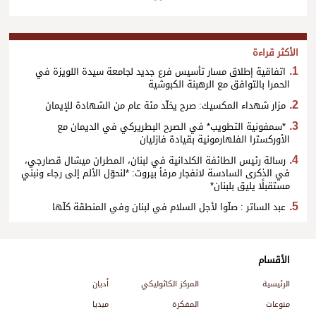
الأكثر قراءة
اتفاقية إطلاق مسار تأسيس فرع جديد لجامعة سيدة اللويزة في
الحمرا بالتوافق مع الرهبنة الكبوشية
مزار شهداء المكسيك: صرح يخلّد مئة عام من الشهادة للإيمان
*سمفونية التطويب* في الصرح البطريركي في الديمان مع
الأوركسترا الفلهارمونية بقيادة فازليان
رسالة رئيس الطائفة الكلدانية في لبنان، المطران ميشال قصارجي،
في الذكرى السادسة لانفجار مرفأ بيروت: *لنحوّل الألم إلى رجاء ونبني
مستقبلًا يليق بلبنان*
عبد الساتر : صلّوا لأجل السلام في لبنان وفي المنطقة كلّها
الأقسام
الرئيسية
المركز الكاثوليكي
أديان
منوعات
المفكرة
ميديا