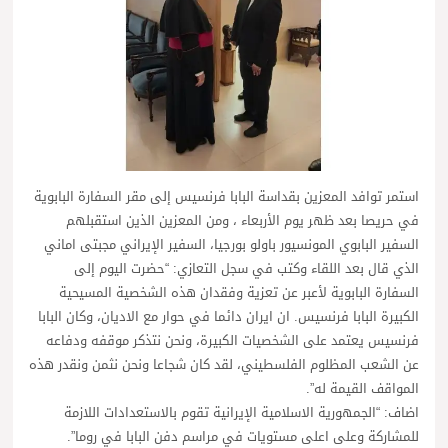
استمر توافد المعزين بقداسة البابا فرنسيس إلى مقر السفارة البابوية
في حريصا بعد ظهر يوم الأربعاء ، ومن المعزين الذين استقبلهم
السفير البابوي المونسيور باولو بورجيا، السفير الإيراني مجبتى اماني
الذي قال بعد اللقاء وكتب في سجل التعازي: “حضرت اليوم إلى
السفارة البابوية لأعبر عن تعزية وفقدان هذه الشخصية المسيحية
الكبيرة البابا فرنسيس. ان ايران دائما في حوار مع الاديان، وكان البابا
فرنسيس يعتمد على الشخصيات الكبيرة، ونحن نتذكر موقفه ودفاعه
عن الشعب المظلوم الفلسطيني، لقد كان شجاعا ونحن نثمن ونقدر هذه
المواقف القيمة له”.
اضاف: “الجمهورية الاسلامية الإيرانية تقوم بالاستعدادات اللازمة
للمشاركة وعلى اعلى مستويات في مراسم دفن البابا في روما”.