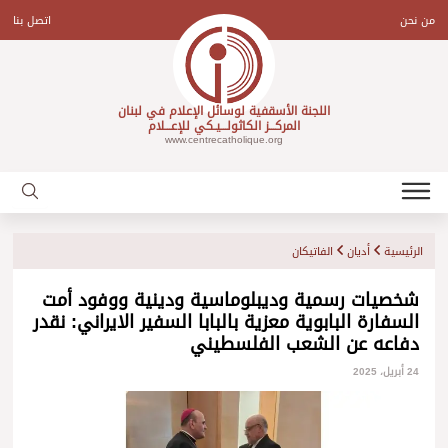
Ski
t
من نحن
اتصل بنا
conten
اللجنة الأسقفية لوسائل الإعلام في لبنان
المركـــز الكاثولـــيـكي للإعـــلام
www.centrecatholique.org
الرئيسية
أديان
الفاتيكان
شخصيات رسمية وديبلوماسية ودينية ووفود أمت
السفارة البابوية معزية بالبابا السفير الايراني: نقدر
دفاعه عن الشعب الفلسطيني
24 أبريل، 2025