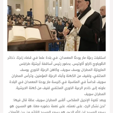
استقبلت رعيّة مار يوحنّا المعمدان، في بلدة علما في قضاء زغرتا، ذخائر
الطّوباويّ كارلو أكوتيس، بحضور رئيس أساقفة أبرشيّة طرابلس
المارونيّة المطران يوسف سويف، وكاهن الرعيّة الخوري يوسف
المختفي، ولفيف من الكهنة وأبناء الرعيّة المؤمنين، وترأس المطران
سويف قداساً في المناسبة في كنيسة مار يوحنا المعمدان في البلدة
عاونه إلى خادم الرعية الخوري المختفي لفيف من كهنة الابرشية.
المطران سويف
وبعد تلاوة الإنجيل المقدّس، ألقى المطران سويف عظة قال فيها:
“نحن نشكر الربّ، على نعمته، على نعمة حضوره معنا، هو المسيح، هو
يسوع المسيح ابن الله الحيّ، هو يسوع المسيح القائم من بين الأموات،