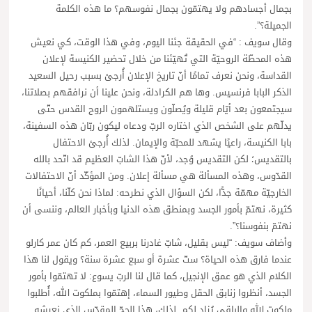
بجمال أجسادهم ولا يهتمّون بجمال نفوسهم؟ ما هذه الكلمة
الجميلة؟”.
وقال سويف : “في الحقيقة جئنا اليوم، وفي هذا الوقت، كي نعيش
هذه المحطّة الروحيّة التي تُهيّئنا من خلال تحضير الكنيسة لإعلان
القداسة، ونحن نعرف تمامًا أنّ تاريخ الإعلان أُرجئ بسبب رحيل السعيد
الذكر البابا فرنسيس. وها هم الكرادلة، ونحن علينا أن نرافقهم بصلاتنا،
سيجتمعون بعد أيّام قليلة ويُصلّون ويستلهمون الروح القدس حتّى
يدلّهم على الشخص الذي اختاره الربّ ودعاه ليكون ربّان هذه السفينة،
بابا الكنيسة، راعيًا يشهد للمحبّة والإيمان. لذلك أُرجئ الاحتفال
بالتقديس؛ لكن التقديس وُجد، لأنّ هذا الشابّ العظيم قد اتّحد بالله
القدّوس، وهذه المسألة هي مسألة إعلان. ومن المؤكّد أنّ الاحتفالات
الخارجيّة مهمّة جدًّا، لكن السؤال الذي نطرحه: لماذا نحن كلّنا، أحيانًا
كثيرة، نهتمّ بأمور الجسد وبمنطق هذه الدنيا وبأخبار العالم، وننسى أن
نهتمّ بنفوسنا؟”.
وأضاف سويف: “ليس بقليل، شابّ غادرنا بربيع العمر، كم كان عمر كارلو
عندما فارق هذه الحياة؟ ستّ عشرة أو سبع عشرة سنة؟ ويقول لنا هذا
الكلام الذي هو عمق الإنجيل، كما قال لنا الربّ يسوع: لا تهتمّوا بأمور
الجسد، أنظروا زنابق الحقل وطيور السماء، إهتمّوا بملكوت الله، أُطلبوا
ملكوت الله والباقي يُزاد لكم. لذلك، هذا الحجّ المقدّس الذي نعيشه