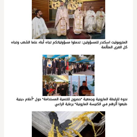
المتروبوليت اسكندر للمسؤولين: تحملوا مسؤولياتكم تجاه أبناء علما الشعب وتجاه
كل القرى المتألمة
ندوة للرابطة المارونية وجمعية *حصرون للتنمية المستدامة* حول *أعلام دينية
طبعوا أثرهم في الكنيسة المارونية* برعاية الراعي