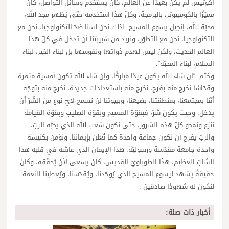
أكوتيس لم يكن بعيدًا عن العالم، كان يستخدم وسائل التواصل، كان
مميّزًا بالكومبيوتر، بالبرمجة، وكلّ هذا استخدمه حتّى يُظهر مجد الله،
محبّة الله، إنجيل يسوع المسيح. لذلك نحن لسنا ضدّ التكنولوجيا، نحن مع
التكنولوجيا، نحن مع التطوّر، ونريد من شبيبتنا أن تدخل في كلّ هذا
العالم الحديث، ولكن ليس لهدم ذواتها ونفوسها بل لبناء الخير، لبناء
السلام، لبناء المحبّة”.
وختم: “إن شاء الله يكون عيدًا مباركًا، وإن شاء الله تكون أمسية مثمرة
وقدّاسًا نخرج منه بفرح، نخرج منه باستعدادات جديدة، نخرج منه بتوجّه
أنّنا بمجتمعنا، بمنطقتنا، بضيعنا، وببيوتنا لن نسمح لأيّ نوع من الشّرّ أن
يدخل. وحيث يكون شرّ، فبقوّة المسيح وبقوّة الصليب وبقوّة القيامة
ننزع ونمحو كلّ هذه الشرور، حتّى نكون شعب الله الذي يحبّه الربّ،
والربّ يفرح أن نكون جماعة واحدة كما نُعلن بإيماننا: ونؤمن بكنيسة
واحدة جامعة مقدّسة ورسوليّة. هذا الإيمان الذي عاشه في قلبه هذا
الشابّ العظيم، هذا الطوباويّ القديس، كان يسعى لأن يُحقّقه، وكان
حقيقةً يشهد ليسوع المسيح الذي يُوحّدنا، ويُقدّسنا، ويُعطينا النعمة
لنكون له شهودًا صادقين”.
أخبار ذات صلة: