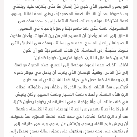
هو يسوع المسيح الذي دُعِيَ كلّ إنسان منّا حتّى يتعرّف عليه ويلتقيَ
به، خصوصًا بعد أن نلنا كلّنا نعمة المعموديّة، يعني نعمة لقائنا بيسوع،
نعمة اشتراكنا بموته وبحياته، نعمة الانتماء إلى جسده؛ هذه هي
المعموديّة، نعمة حتّى بعد معموديّتنا ونموّنا بالحياة في المسيح،
ننطلق إلى العالم ونُعلن أنّ المسيح قام من بين الأموات، ونُعلن ملكوت
الربّ، ونعلن إنجيل المسيح. هذه هي رسالتنا، وهذه هي الطريق التي
تقودنا حقيقةً إلى القداسة، لأنّ هدف المعموديّة هو أن نكون
قدّيسين، كما قال لنا الربّ: كونوا قدّيسين، كونوا كاملين”.
اضاف: “لذلك، هذه الدعوة موجّهة إلى الجميع، هذه الدعوة موجّهة
إلى كلّ الناس، وهنيئًا للإنسان الذي يعرف أن يدخل في جوهر دعوة
الربّ وعمقها، كما حصل في حياة هذا الشابّ الذي اسمه كارلو
أكوتيس، هذا الشابّ الإيطاليّ الذي كان طفلًا، ومن طفولته أعطاه
الربّ هذه النعمة، وأعطاه نعمة الاختيار ونعمة التمييز، وكان يعيش
في كنف عائلة: أب وأُمّ وإخوة. وفي الحقيقة لم يكونوا يصلّون كثيرًا،
لا بل كانوا أحيانًا بعيدين عن الحياة الروحيّة، الحياة الكنسيّة، وبنعمة
منه أراد الربّ لهذا الشابّ، الذي منحه هذه النعمة المميّزة منذ طفولته،
أن يعيش فرح اللقاء بيسوع، ويُفتّش عن يسوع، ويسعى حقيقة إلى
أن يتعرّف على وجه يسوع، ويتعرّف على عمق رسالة يسوع ويدخل إلى