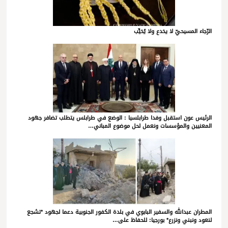
الرّجاء المسيحيّ لا يخدع ولا يُخيِّب
الرئيس عون استقبل وفدا طرابلسيا : الوضع في طرابلس يتطلب تضافر جهود
المعنيين والمؤسسات ونعمل لحل موضوع المباني…
المطران عبدالله والسفير البابوي في بلدة الكفور الجنوبية دعما لجهود *تشجع
لنعود ونبني ونزرع* بورجيا: للحفاظ على…