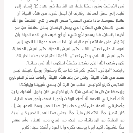
في الأبرشيّة وفي رعيّتنا علما، هو الفرصة كي يعود كلّ إنسان إلى
قلبه، إلى عمق أعماقه، ونعرف أنّ أجمل شيء في هذه الحياة أن
نهتمّ بنفوسنا. ماذا تعني النفس؟ نفس الإنسان هي العلاقة مع الله،
نفس الإنسان هي المكان الذي يجعل الإنسان يدخل بعلاقة حبّ مع
أخيه الإنسان، فلا يسمح لأيّ شيء أو أيّ ظرف في هذه الحياة بأن
يُشوّش على علاقته بأخيه الإنسان. لذلك، هذه دعوة لنا لنعود إلى
نفوسنا، حتّى نعيش النقاء، حتّى نعيش المحبّة، حتّى نعيش المغفرة،
حتّى نعيش السلام، وحتّى نعيش الأُخوّة الحقيقيّة؛ بهذه الطريقة
نكون شعب الله الذي يشهد حقيقةً لملكوت الله في حياتنا”.
واردف: “أحبّائي، أتمنّى لكم قدّاسًا مباركًا ومشوارًا روحيًّا نعيشه ليس
فقط في هذه الليلة، ولكن من بعد هذه الليلة. وأمامنا ذخائر الطوباويّ
القدّيس كارلو أكوتيس، نطلب من الربّ أن يحمي شبيبتنا ويُباركها
ويُبعدها عن كلّ ما يُسمّى شرًّا. كارلو أكوتيس كان يقول: أشكرك يا ربّ
لأنّك أعطيتني النعمة ألّا أُضيّع الوقت بأمور تافهة، بأمور هذه الدنيا،
وأعطيتني النعمة حتّى أكون معك بكلّ هذا العمر. وهذا العمر، بشريًّا،
كان قصيرًا جدًّا، لكنّه كان مليئًا جدًّا، يعني هذا العمر القصير كان أبديّة
من الصلاة، من الروحانيّة، من الحبّ، من الفرح، ومن العطاء. وأمر مهمّ
جدًّا للشبيبة، أكيد أبونا يوسف ذكره وأنا أعود وأُشدّد عليه: كارلو