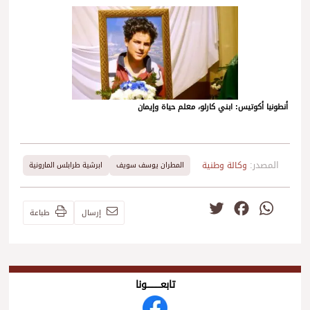
أنطونيا أكوتيس: ابني كارلو، معلم حياة وإيمان
المصدر:
وكالة وطنية
المطران يوسف سويف
ابرشية طرابلس المارونية
Twitter
Facebook
WhatsApp
إرسال
طباعة
تابعــــــــــونا