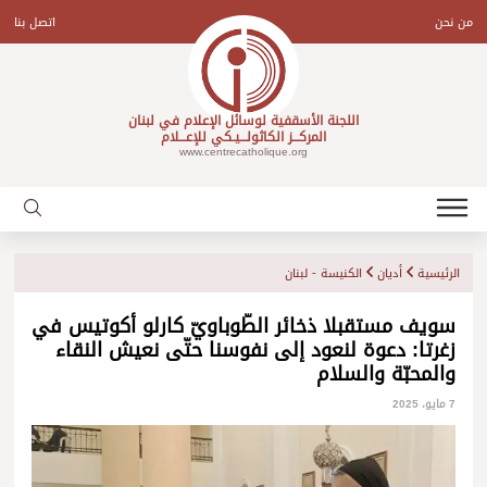
Ski
t
من نحن
اتصل بنا
conten
اللجنة الأسقفية لوسائل الإعلام في لبنان
المركـــز الكاثولـــيـكي للإعـــلام
www.centrecatholique.org
الرئيسية
أديان
الكنيسة - لبنان
سويف مستقبلا ذخائر الطّوباويّ كارلو أكوتيس في
زغرتا: دعوة لنعود إلى نفوسنا حتّى نعيش النقاء
والمحبّة والسلام
7 مايو، 2025