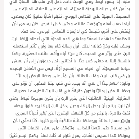
قلبه. إذًا يسوع أيضًا، وفي الوقت ذاته، دخل إلى قلب هذا الشابّ الذي
بدأ من خلال حياته الروحيّة المميّزة، المبنيّة على الصلاة، المبنيّة على
المسبحة، المبنيّة على القدّاس اليوميّ. تخيّلوا شابًّا صغيرًا كان يسعى،
أينما ذهب أهله وتوجّهت عائلته، وحتّى خلال الفرص، كان يسعى لأن
يُفتّش على أقرب كنيسة كي لا يُفوّت القدّاس اليوميّ. فما هذه
العظمة؟ ما هذه النعمة؟ وما هي هذه المحبّة التي أعطاه إيّاها الربّ
وملأت قلبه وكلّ كيانه؟ لذلك، أوّل رسالة قام بها وأوّل تأثير استعمله
الربّ حتّى يؤثّر في المحيط، كان من؟ أباه وأُمّه، عائلته الصغيرة، وهذا
بالنسبة إلينا له معنى كبير جدًّا. يا أحبّائي، نحن مدعوّون إلى أن نعيش
حياتنا المسيحيّة، أي الحياة في المسيح أوّلًا، ليس في الأماكن البعيدة
بل في قلب البيت وقلب العائلة، بأن نؤثّر على بعضنا البعض إيمانيًّا”.
وتابع: “مهمّ جدًّا أن نعيَ أنّه يجب، في قلب بيتنا الصغير، أن نؤثّر على
بعضنا البعض إيمانيًّا ونكون حقيقةً في قلب البيت الكنيسة الصغيرة،
المنزليّة، البيتيّة، العائليّة التي يفرح الربّ بأن يكون موجودًا فيها، يعني
أنّ الربّ يرتاح بأن يدخل إليها، وحين يدخل الربّ إليها يجد قلوبًا بيضاء
نقيّة طاهرة، بالرغم من كلّ الضعف البشريّ الذي يُغيّر أحيانًا المجرى،
ويُغيّر مسار العائلة ويجعلها عائلة متلهّية بأمور كثيرة. كنّا نصلّي الآن
في مسيرة حتّى نتهيّأ للقدّاس، ونتوقّف على بعض الكلمات التي
يقولها هذا القديس الشابّ، يقول كارلو لنا كلّنا: لماذا يهتمّ البشر كثيرًا