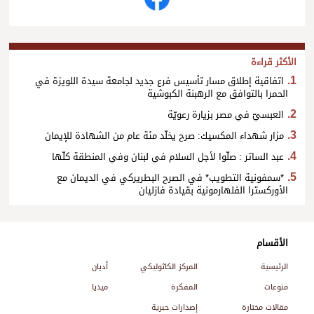
الأكثر قراءة
اتفاقية إطلاق مسار تأسيس فرع جديد لجامعة سيدة اللويزة في
الحمرا بالتوافق مع الرهبنة الكبوشية
العبسيّ في مصر بزيارة رعويّة
مزار شهداء المكسيك: صرح يخلّد مئة عام من الشهادة للإيمان
عبد الساتر : صلّوا لأجل السلام في لبنان وفي المنطقة كلّها
*سمفونية التطويب* في الصرح البطريركي في الديمان مع
الأوركسترا الفلهارمونية بقيادة فازليان
الأقسام
الرئيسية
المركز الكاثوليكي
أديان
منوعات
المفكرة
ميديا
مقالات مختارة
إصدارات حبرية