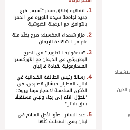
الأكثر قراءة
اتفاقية إطلاق مسار تأسيس فرع
جديد لجامعة سيدة اللويزة في الحمرا
بالتوافق مع الرهبنة الكبوشية
مزار شهداء المكسيك: صرح يخلّد مئة
عام من الشهادة للإيمان
*سمفونية التطويب* في الصرح
البطريركي في الديمان مع الأوركسترا
الفلهارمونية بقيادة فازليان
ستشهاد
رسالة رئيس الطائفة الكلدانية في
لبنان، المطران ميشال قصارجي، في
 الذين
الذكرى السادسة لانفجار مرفأ بيروت:
*لنحوّل الألم إلى رجاء ونبني مستقبلًا
يليق بلبنان*
عبد الساتر : صلّوا لأجل السلام في
ة
لبنان وفي المنطقة كلّها