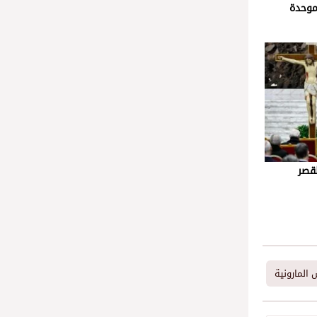
لموحدة
لقصر
 المارونية