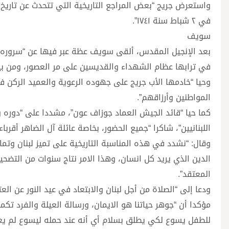
واستعرض جريج “بعض المراجع التاريخية التي تتحدث عن تاريخ
في ٢ شباط سنة ١٧٤١”.
سويف
بعد الإنجيل المقدس، ألقى سويف عظة عبر فيها عن “سروره 
في ترابها عظام الشهداء والقديسين على مر العصور، ومن بين
وحيا “خادمها الأب جريج على جهوده الرعوية والعميد الركن 
المواطنين وأرزاقهم”.
كما حيا “قائد الجيش العماد جوزاف عون”، مشددا على “دوره
اللبنانيين”، شاكرا “جميع الحضور، بخاصة عائلة آل الضاهر أقربا
وقال: “نشدد في هذه المناسبة التاريخية على تميز لبنان وتمايز
الدين الذي يريد كل انسان، وهذا الامر نتاج سنوات من التضحيا
المعتقد”.
ودعا إلى “الصلاة من أجل لبنان والابتعاد في عيد النور عن ال
مؤكدا أن “جوهر حياتنا هو الايمان، ورسالة العيلة والفرد تكم
للطفل يسوع لكي يطلق بسلام أي أنه عند حمله ليسوع لم يعد ي