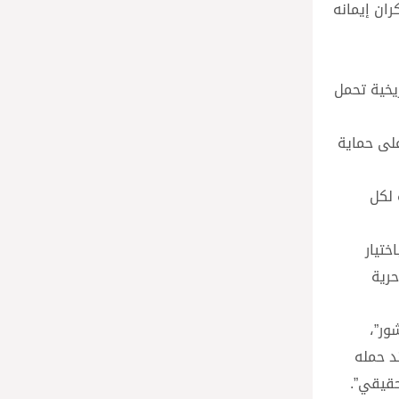
ان إيمانه
يخية تحمل
على حماية
 لكل
ختيار
حرية
ور”،
د حمله
حقيقي”.