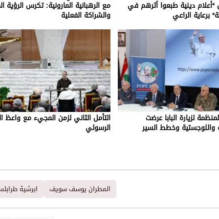
*أعلام دينية طبعوا أثرهم في
مع الرهبانية المارونية: تكرس الرؤية ا
ة* برعاية الراعي
والشراكة الفعلية
لمنظمة لزيارة البابا عرضت
التأمل الثاني لزمن المجيء مع واعظ ا
ية واللوجستية وخطط السير
الرسولي
المطران يوسف سويف
ابرشية طرابلس