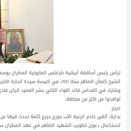
ترأس رئيس أساقفة أبرشية طرابلس المارونية المطران يو
الشيخ كنعان الضاهر سنة ١٧٤١، في كنيسة سيدة الحارة التاريخية، في باب التبانة في طرابلس، وعاونه فيف من الكهنة.
وشارك في القداس قائد اللواء الثاني عشر العميد الركن فادي 
توافدوا من اكثر من منطقة.
جريج
بداية، ألقى خادم الرعية الأب جورج جريج كلمة تحدث فيها عن “
لاستكمال دعوى تطويب الشهيد الضاهر في عهد المطران س