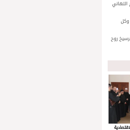
 التهاني
 وكل
رسيخ روح
اقتصادية