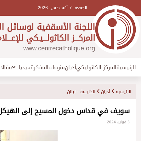
Ski
t
الجمعة, 7 أغسطس, 2026
conten
اللجنة الأسقفية لوسائل ال
المركـــز الكاثولـــيـكي للإعـــلا
www.centrecatholique.org
الرئيسية
المركز الكاثوليكي
أديان
منوعات
المفكرة
مقالا
ميديا
الرئيسية
أديان
الكنيسة - لبنان
سويف في قداس دخول المسيح إلى الهيكل في ب
3 فبراير، 2024