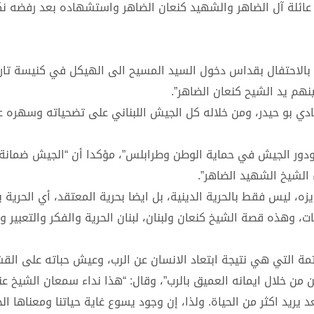
 عائلة آل الضاهر والشهيد كنعان الضاهر واستشهاده بعد رفضه نكر
بالاحتفال بقداس دخول السيد المسيح الى الهيكل في كنيسة تار
هم يد الشيح كنعان الضاهر”.
فادي بو حيدر، ومن خلاله كل الجيش اللبناني على تضحياته وسهره 
 ودور الجيش في حماية الوطن وطرابلس”، مؤكدا أن “الجيش ضمانة
ء الشيخ الشهيد الضاهر”.
ه، ليس فقط بالحرية الدينية، بل ايضا بحرية المعتقد، أي الحرية با
ت، وهذه قصة الشيخ كنعان ولبنان، لبنان الحرية والفكر والتعبير و
عتمة التي هي نتيجة ابتعاد الانسان عن الرب، وعيش حباته على القش
ن من خلال ايمانه العميق بالرب”، وقال: “هذا نداء سمعان الشيخ عن
ريد اكثر من الحياة. ولذا، إن وجود يسوع غاية حياتنا ومعناها ال