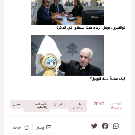
غوالتييري: يوبيل الرجاء، حدث سيبقى في الذاكرة
كيف ستبدأ سنة اليوبيل؟
المصدر:
ZENIT –
البابا
الفاتيكان
دائرة الثقافة
سباق
Arabic
فرنسيس
والتعليم
Twitter
Facebook
WhatsApp
إرسال
طباعة