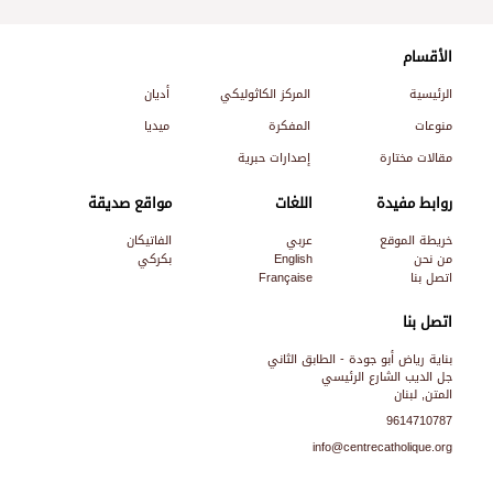
الأقسام
الرئيسية
المركز الكاثوليكي
أديان
منوعات
المفكرة
ميديا
مقالات مختارة
إصدارات حبرية
روابط مفيدة
اللغات
مواقع صديقة
خريطة الموقع
عربي
الفاتيكان
من نحن
English
بكركي
اتصل بنا
Française
اتصل بنا
بناية رياض أبو جودة - الطابق الثاني
جل الديب الشارع الرئيسي
المتن, لبنان
9614710787
info@centrecatholique.org