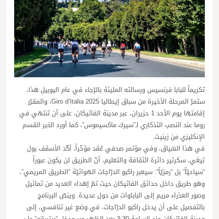
تكريماً للبابا فرنسيس ورسالته المليئة بالرّجاء في عام اليوبيل هذا،
ستمرّ المرحلة الأخيرة من سباق إيطاليا Giro d’Italia 2025، والمقرّر
إقامتها يوم الأحد 1 حزيران، عبر مدينة الفاتيكان، على أن تنتهي في
روما عند النصب التذكاري لـ”سيرك ماكسيموس”، كما أورد الخبر القسم
الإنكليزي من زينيت.
في هذا السّياق، وفي مؤتمر صحفي عُقد مؤخّراً، أكّد الأسقف بول
تيغي، سكرتير دائرة الثقافة والتعليم، أنّ الطريق لن يكون عبوراً
“سياحيّاً” بل “رمزيّاً”: سيعبر راكبو الدرّاجات الهوائيّة “الطريق المريمي”،
وهو طريق داخل حدائق الفاتيكان حيث تمّ إهداء العديد من تماثيل
وصور العذراء مريم إلى الباباوات من دول عديدة. وينصّ البرنامج
بالتفصيل على أن يدخل راكبو الدرّاجات، في وضع غير تنافسي، إلى