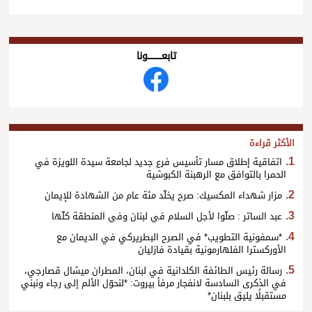
تابعــــــــــونا
الأكثر قراءة
اتفاقية إطلاق مسار تأسيس فرع جديد لجامعة سيدة اللويزة في
الحمرا بالتوافق مع الرهبنة الكبوشية
مزار شهداء المكسيك: صرح يخلّد مئة عام من الشهادة للإيمان
عبد الساتر : صلّوا لأجل السلام في لبنان وفي المنطقة كلّها
*سمفونية التطويب* في الصرح البطريركي في الديمان مع
الأوركسترا الفلهارمونية بقيادة فازليان
رسالة رئيس الطائفة الكلدانية في لبنان، المطران ميشال قصارجي،
في الذكرى السادسة لانفجار مرفأ بيروت: *لنحوّل الألم إلى رجاء ونبني
مستقبلًا يليق بلبنان*