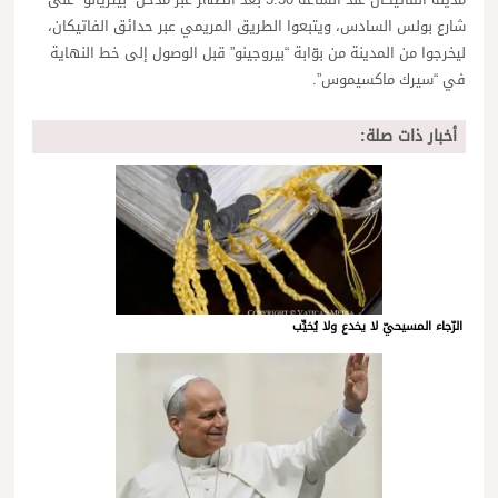
مدينة الفاتيكان عند الساعة 3:30 بعد الظهر عبر مدخل “بيتريانو” على
شارع بولس السادس، ويتبعوا الطريق المريمي عبر حدائق الفاتيكان،
ليخرجوا من المدينة من بوّابة “بيروجينو” قبل الوصول إلى خط النهاية
في “سيرك ماكسيموس”.
أخبار ذات صلة:
الرّجاء المسيحيّ لا يخدع ولا يُخيِّب