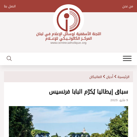
Ski
t
من نحن
اتصل بنا
conten
اللجنة الأسقفية لوسائل الإعلام في لبنان
المركـــز الكاثولـــيـكي للإعـــلام
www.centrecatholique.org
الرئيسية
أديان
الفاتيكان
سباق إيطاليا يُكرّم البابا فرنسيس
9 مايو، 2025