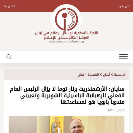
Ski
t
من نحن
اتصل بنا
conten
اللجنة الأسقفية لوسائل الإعلام في لبنان
المركـــز الكاثولـــيـكي للإعـــلام
www.centrecatholique.org
الرئيسية
أديان
الكنيسة - لبنان
سايان: الأرشمندريت برنار توما لا يزال الرئيس العام
الفعلي للرهبانية الباسيلية الشويرية وتعييني
مندوبا بابويا هو لمساعدتها
5 يناير، 2024