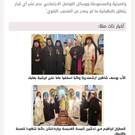
والمرئية والمسموعة) ووسائل التواصل الاجتماعي عدم نشر أي قرار
يتعلق بالرهبانية ما لم يصدر عن المندوب البابوي”.
أخبار ذات صلة:
الأب يوسف شاهين ارشمندريتا ونائبا اسقفيا عاما على ابرشية بعلبك
المطران ابراهيم في تدشين كنيسة القديسة بربارة:لنكن دائما شهودا للمحبة
والايمان