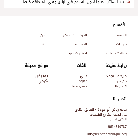
عبد الساتر : صلّوا لأجل السلام في لبنان وفي المنطقة كلّها
الأقسام
الرئيسية
المركز الكاثوليكي
أديان
منوعات
المفكرة
ميديا
مقالات مختارة
إصدارات حبرية
روابط مفيدة
اللغات
مواقع صديقة
خريطة الموقع
عربي
الفاتيكان
من نحن
English
بكركي
اتصل بنا
Française
اتصل بنا
بناية رياض أبو جودة - الطابق الثاني
جل الديب الشارع الرئيسي
المتن, لبنان
9614710787
info@centrecatholique.org