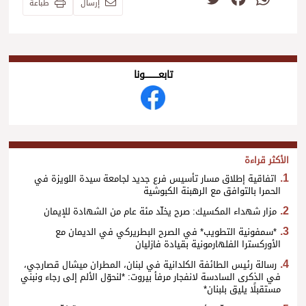
إرسال
طباعة
تابعــــــــــونا
الأكثر قراءة
اتفاقية إطلاق مسار تأسيس فرع جديد لجامعة سيدة اللويزة في
الحمرا بالتوافق مع الرهبنة الكبوشية
مزار شهداء المكسيك: صرح يخلّد مئة عام من الشهادة للإيمان
*سمفونية التطويب* في الصرح البطريركي في الديمان مع
الأوركسترا الفلهارمونية بقيادة فازليان
رسالة رئيس الطائفة الكلدانية في لبنان، المطران ميشال قصارجي،
في الذكرى السادسة لانفجار مرفأ بيروت: *لنحوّل الألم إلى رجاء ونبني
مستقبلًا يليق بلبنان*