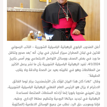
أعلن المندوب البابوي للرهبانية الباسيلية الشويرية – النائب الرسولي
للاتين في لبنان المطران سيزار أسايان في بيان، أنه “بعد صدور وتناقل
ما ورد في بعض الصحف ووسائل التواصل الاجتماعي يوم أمس بتاريخ
4/1/2024، تفيد الرهبانية الباسيلية الشويرية بأن ما نشر يحمل الكثير
من المغالطات وهو في غالبيته بعيد عن الصحة والدقة ولا يقارب
الحقيقة”.
وقال: “لهذا كان هذا البيان لنؤكد بأن الأرشمندريت برنار توما الفائق
الاحترام لا يزال هو الرئيس العام الفعلي للرهبانية الباسيلية الشويرية،
وإن تعييني مندوبا بابويا إنما أرادته السلطات المختصة لمساعدة
الرهبانية في تجديد حياتها الروحية وتنظيم عملها الإداري. وعليه،
فإننا وبموجب حق الرد، نطلب من جميع الوسائل الاعلامية (المكتوبة