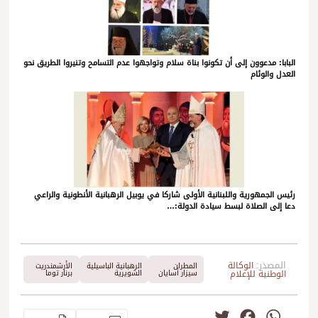
البابا: مدعوون إلى أن تكونوا بناة سلام وتواجهوا عدم التسامح وتنيروا الطريق نحو
العدل والوئام
رئيس الجمهورية واللبنانية الأولى شاركا في يوبيل الرهبانية الأنطونية والراعي
دعا إلى الصلاة لبسط سيادة الدولة:…
المصدر:
الوكالة
المطران
الرهبانية الباسيلية
الأرشمندريت
الوطنية للإعلام
سيزار أسايان
الشويرية
برنار توما
Twitter
Facebook
WhatsApp