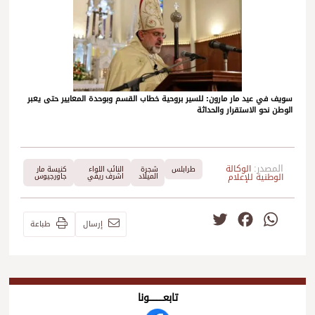
سويف في عيد مار مارون: للسير بروحية خطاب القسم وبوحدة المعايير حتى يعبر
الوطن نحو الاستقرار والحداثة
المصدر:
الوكالة
طرابلس
شجرة
النائب اللواء
كنيسة مار
الوطنية للإعلام
الميلاد
اشرف ريفي
جاورجيوس
Twitter
Facebook
WhatsApp
إرسال
طباعة
تابعــــــــــونا