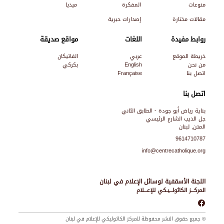
منوعات
المفكرة
ميديا
مقالات مختارة
إصدارات حبرية
روابط مفيدة
اللغات
مواقع صديقة
خريطة الموقع
عربي
الفاتيكان
من نحن
English
بكركي
اتصل بنا
Française
اتصل بنا
بناية رياض أبو جودة - الطابق الثاني
جل الديب الشارع الرئيسي
المتن, لبنان
9614710787
info@centrecatholique.org
اللجنة الأسقفية لوسائل الإعلام في لبنان
المركـــز الكاثولـــيـكي للإعـــلام
© جميع حقوق النشر محفوظة للمركز الكاثوليكي للإعلام في لبنان