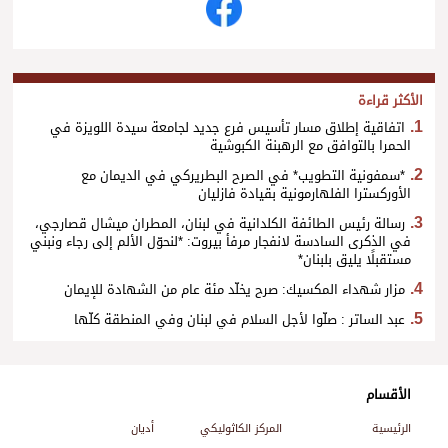
الأكثر قراءة
اتفاقية إطلاق مسار تأسيس فرع جديد لجامعة سيدة اللويزة في
الحمرا بالتوافق مع الرهبنة الكبوشية
*سمفونية التطويب* في الصرح البطريركي في الديمان مع
الأوركسترا الفلهارمونية بقيادة فازليان
رسالة رئيس الطائفة الكلدانية في لبنان، المطران ميشال قصارجي،
في الذكرى السادسة لانفجار مرفأ بيروت: *لنحوّل الألم إلى رجاء ونبني
مستقبلًا يليق بلبنان*
مزار شهداء المكسيك: صرح يخلّد مئة عام من الشهادة للإيمان
عبد الساتر : صلّوا لأجل السلام في لبنان وفي المنطقة كلّها
الأقسام
الرئيسية
المركز الكاثوليكي
أديان