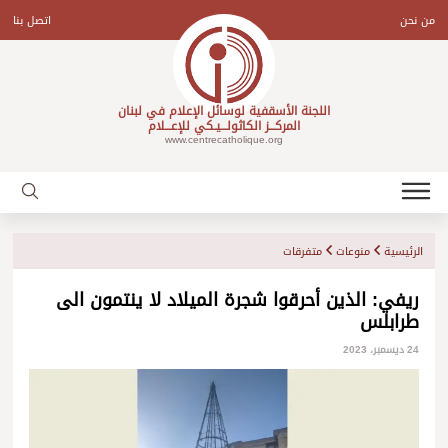
Ski
t
من نحن
اتصل بنا
conten
اللجنة الأسقفية لوسائل الإعلام في لبنان
المركـــز الكاثولـــيـكي للإعـــلام
www.centrecatholique.org
الرئيسية
منوعات
متفرقات
ريفي: الذين أحرقوا شجرة الميلاد لا ينتمون الى
طرابلس
24 ديسمبر، 2023