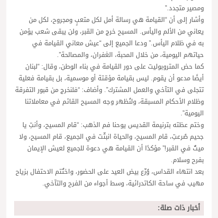
ومصير متجدد.”
وأشار إلى أن “القيامة هي رسالة أمل لكل متعبٍ ومجروح، لكل من
يعاني من الألم واليأس. المسيح خرج من القبر، ولن يبقى شعب يؤمن
به في ظلام اليأس.” ودعا الجميع إلى “عيش معاني القيامة في
حياتهم اليومية، من خلال المحبة، الغفران، والمصالحة”.
كما حض المتروبوليت على دور القيامة في بناء الوطن، وقال: “لبنان
أيضًا مدعو أن يقوم. ليس بقيامة مؤقتة أو موسمية، بل بقيامة فعلية
تتجلى في التآخي والعمل المشترك”. وأضاف: “فلنخرج من قبور التفرقة
وظلام الأحكام المسبقة، ولنُظهر وجه المسيح القائم في معاملاتنا
اليومية”.
وختم عظته بترنيمة القديس يوحنا فم الذهب: “قام المسيح، وأنتِ يا
جحيم صُرعتِ، قام المسيح، والحياة انبثّت في الجميع، قام المسيح، ولا
ميتٌ في القبر!” مؤكدًا أن القيامة هي دعوة للجميع لعيش الإيمان
بفرح وسلام.
بعد انتهاء القداس، وُزّع بيض العيد على الحضور، واختُتم الاحتفال بزياح
مهيب في ساحة الكاتدرائية، وسط أجواء من الفرح والتآخي.
أخبار ذات صلة: