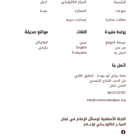
الرئيسية
المركز الكاثوليكي
أديان
منوعات
المفكرة
ميديا
مقالات مختارة
إصدارات حبرية
روابط مفيدة
اللغات
مواقع صديقة
خريطة الموقع
عربي
الفاتيكان
من نحن
English
بكركي
اتصل بنا
Française
اتصل بنا
بناية رياض أبو جودة - الطابق الثاني
جل الديب الشارع الرئيسي
المتن, لبنان
9614710787
info@centrecatholique.org
اللجنة الأسقفية لوسائل الإعلام في لبنان
المركـــز الكاثولـــيـكي للإعـــلام