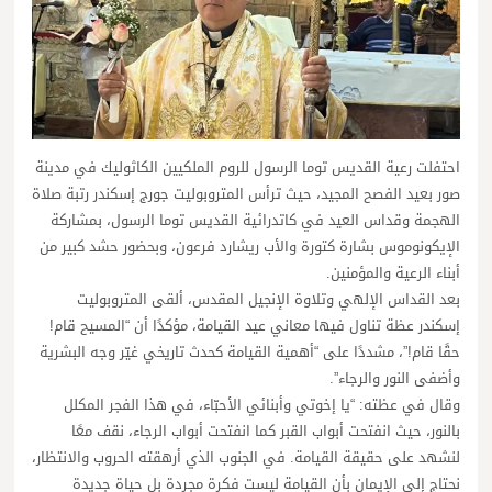
احتفلت رعية القديس توما الرسول للروم الملكيين الكاثوليك في مدينة
صور بعيد الفصح المجيد، حيث ترأس المتروبوليت جورج إسكندر رتبة صلاة
الهجمة وقداس العيد في كاتدرائية القديس توما الرسول، بمشاركة
الإيكونوموس بشارة كتورة والأب ريشارد فرعون، وبحضور حشد كبير من
أبناء الرعية والمؤمنين.
بعد القداس الإلهي وتلاوة الإنجيل المقدس، ألقى المتروبوليت
إسكندر عظة تناول فيها معاني عيد القيامة، مؤكدًا أن “المسيح قام!
حقًا قام!”، مشددًا على “أهمية القيامة كحدث تاريخي غيّر وجه البشرية
وأضفى النور والرجاء”.
وقال في عظته: “يا إخوتي وأبنائي الأحبّاء، في هذا الفجر المكلل
بالنور، حيث انفتحت أبواب القبر كما انفتحت أبواب الرجاء، نقف معًا
لنشهد على حقيقة القيامة. في الجنوب الذي أرهقته الحروب والانتظار،
نحتاج إلى الإيمان بأن القيامة ليست فكرة مجردة بل حياة جديدة