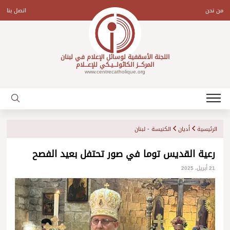
Ski
t
من نحن
اتصل بنا
conten
اللجنة الأسقفية لوسائل الإعلام في لبنان
المركـــز الكاثولـــيـكي للإعـــلام
www.centrecatholique.org
الرئيسية
أديان
الكنيسة - لبنان
رعية القديس توما في صور تحتفل بعيد الفصح
21 أبريل، 2025