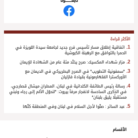
تابعــــــــــونا
الأكثر قراءة
اتفاقية إطلاق مسار تأسيس فرع جديد لجامعة سيدة اللويزة في
الحمرا بالتوافق مع الرهبنة الكبوشية
مزار شهداء المكسيك: صرح يخلّد مئة عام من الشهادة للإيمان
*سمفونية التطويب* في الصرح البطريركي في الديمان مع
الأوركسترا الفلهارمونية بقيادة فازليان
رسالة رئيس الطائفة الكلدانية في لبنان، المطران ميشال قصارجي،
في الذكرى السادسة لانفجار مرفأ بيروت: *لنحوّل الألم إلى رجاء ونبني
مستقبلًا يليق بلبنان*
عبد الساتر : صلّوا لأجل السلام في لبنان وفي المنطقة كلّها
الأقسام