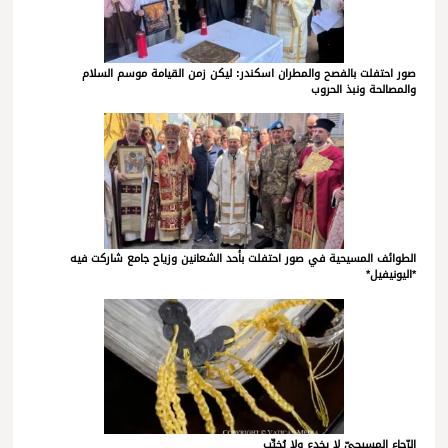
صور احتفلت بالفصح والمطران اسكندر: ليكن زمن القيامة موسم السلام
والمصالحة ونبذ الحروب
الطوائف المسيحية في صور احتفلت بأحد الشعانين وزياح جامع شاركت فيه
*اليونيفيل*
الرّجاء المسيحيّ لا يخدع ولا يُخيِّب