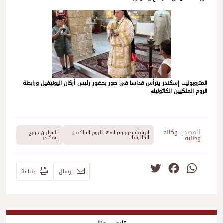
المتروبوليت إسكندر يترأس قداسا في صور بحضور رئيس أركان اليونيفيل ورابطة
الروم الملكيين الكاثوليك
المصدر:
وكالة
ابرشية صور وتوابعها للروم الملكيين
المطران جورج
وطنية
الكاثوليك
إسكندر
Twitter
Facebook
WhatsApp
إرسال
طباعة