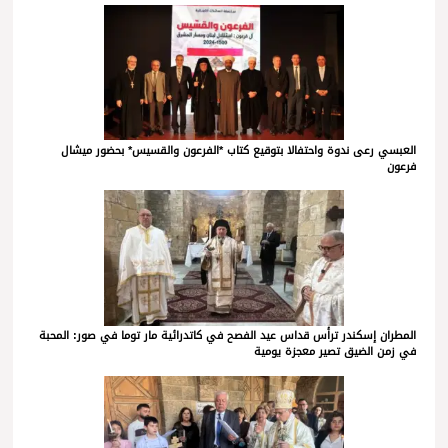
العبسي رعى ندوة واحتفالا بتوقيع كتاب *الفرعون والقسيس* بحضور ميشال
فرعون
المطران إسكندر ترأس قداس عيد الفصح في كاتدرائية مار توما في صور: المحبة
في زمن الضيق تصير معجزة يومية