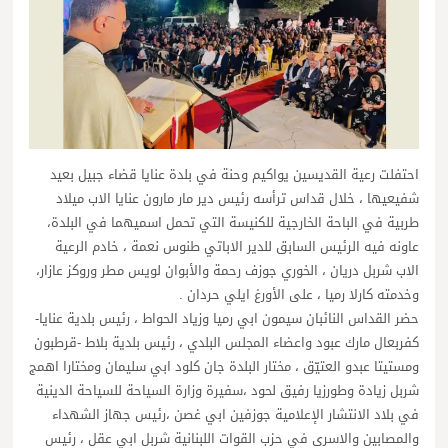
احتفلت رعية القديسين يواكيم وحنة في بلدة عنايا قضاء جبيل بعيد
شفيعيها ، خلال قداس ترأسه رئيس دير مار مارون عنايا الاب ميلاد
طربية في الباحة الخارجية للكنيسة التي تحمل اسميهما في البلدة،
عاونه فيه الرئيس السابق للدير الاباتي طنوس نعمة ، خادم الرعية
الاب شربل دريان ، الخوري جوزف رحمة والأبوان لويس مطر وروكز عازار،
وخدمته كارلا رميا ، على الأورغ ايلي حردان .
حضر القداس النائبان سيمون ابي رميا وزياد الحواط ، رئيس بلدية عنايا-
كفربعال مارك عبود واعضاء المجلس البلدي ، رئيس بلدية بلاط -قرطبون
ومستيتا عبدو العتيّق ، مختار البلدة جان كلود ابي سليمان ومختارا اهمج
شربل زيادة وطورزيا رفيق لحود ،سفيرة وزارة السياحة للسياحة الدينية
في بلاد الانتشار الإعلامية جوزفين ابي غصن ،رئيس جهاز الشهداء
والمصابين والاسرى في حزب القوات اللبنانية شربل ابي عقل ، رئيس