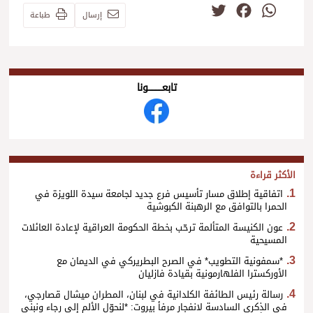
Twitter
Facebook
WhatsApp
إرسال
طباعة
تابعــــــــــونا
الأكثر قراءة
اتفاقية إطلاق مسار تأسيس فرع جديد لجامعة سيدة اللويزة في
الحمرا بالتوافق مع الرهبنة الكبوشية
عون الكنيسة المتألمة ترحّب بخطة الحكومة العراقية لإعادة العائلات
المسيحية
*سمفونية التطويب* في الصرح البطريركي في الديمان مع
الأوركسترا الفلهارمونية بقيادة فازليان
رسالة رئيس الطائفة الكلدانية في لبنان، المطران ميشال قصارجي،
في الذكرى السادسة لانفجار مرفأ بيروت: *لنحوّل الألم إلى رجاء ونبني