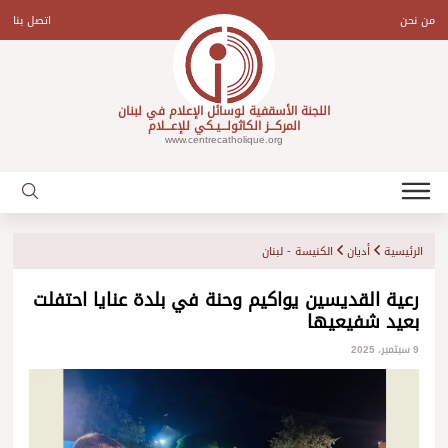
Ski
t
من نحن
اتصل بنا
conten
اللجنة الأسقفية لوسائل الإعلام في لبنان
المركـــز الكاثولـــيـكي للإعـــلام
www.centrecatholique.org
الرئيسية
أديان
الكنيسة - لبنان
رعية القديسين يواكيم وحنة في بلدة عنايا احتفلت
بعيد شفيعيها
9 سبتمبر، 2025