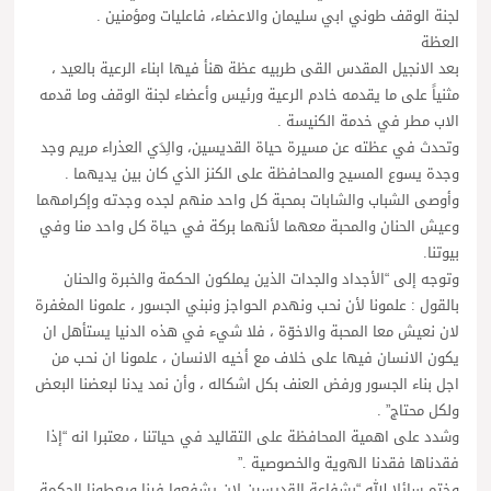
لجنة الوقف طوني ابي سليمان والاعضاء، فاعليات ومؤمنين .
العظة
بعد الانجيل المقدس القى طربيه عظة هنأ فيها ابناء الرعية بالعيد ،
مثنياً على ما يقدمه خادم الرعية ورئيس وأعضاء لجنة الوقف وما قدمه
الاب مطر في خدمة الكنيسة .
وتحدث في عظته عن مسيرة حياة القديسين، والِدَي العذراء مريم وجد
وجدة يسوع المسيح والمحافظة على الكنز الذي كان بين يديهما .
وأوصى الشباب والشابات بمحبة كل واحد منهم لجده وجدته وإكرامهما
وعيش الحنان والمحبة معهما لأنهما بركة في حياة كل واحد منا وفي
بيوتنا.
وتوجه إلى “الأجداد والجدات الذين يملكون الحكمة والخبرة والحنان
بالقول : علمونا لأن نحب ونهدم الحواجز ونبني الجسور ، علمونا المغفرة
لان نعيش معا المحبة والاخوّة ، فلا شيء في هذه الدنيا يستأهل ان
يكون الانسان فيها على خلاف مع أخيه الانسان ، علمونا ان نحب من
اجل بناء الجسور ورفض العنف بكل اشكاله ، وأن نمد يدنا لبعضنا البعض
ولكل محتاج” .
وشدد على اهمية المحافظة على التقاليد في حياتنا ، معتبرا انه “إذا
فقدناها فقدنا الهوية والخصوصية .”
وختم سائلا الله “بشفاعة القديسين لان يشفعوا فينا ويعطونا الحكمة