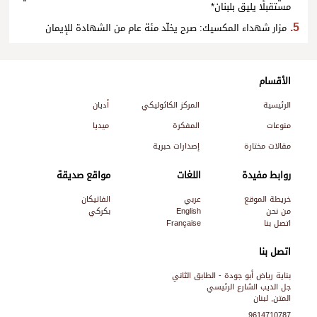
مستقبلًا يليق بلبنان*
مزار شهداء المكسيك: صرح يخلّد مئة عام من الشهادة للإيمان
الأقسام
الرئيسية
المركز الكاثوليكي
أديان
منوعات
المفكرة
ميديا
مقالات مختارة
إصدارات حبرية
روابط مفيدة
اللغات
مواقع صديقة
خريطة الموقع
عربي
الفاتيكان
من نحن
English
بكركي
اتصل بنا
Française
اتصل بنا
بناية رياض أبو جودة - الطابق الثاني
جل الديب الشارع الرئيسي
المتن, لبنان
9614710787