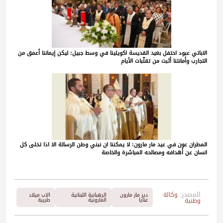
الاباتي عبود احتفل بعيد القديسة اكويلينا في وسط جبيل: ليكن إيماننا أعمق من
التجارب وأمانتنا أثبت من تقلّبات الأيام
المطران عون في عيد مار مارون: لا يمكننا ان نبني وطن الرسالة الا اذا تخلى كل
انسان عن أهدافه ومصالحه المباشرة والخاصة
المصدر:
وكالة
دير مار مارون
الرهبانية اللبنانية
الاب ميلاد
وطنية
عنايا
المارونية
طربية