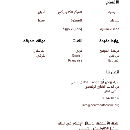
الأقسام
الرئيسية
المركز الكاثوليكي
أديان
منوعات
المفكرة
ميديا
مقالات مختارة
إصدارات حبرية
روابط مفيدة
اللغات
مواقع صديقة
خريطة الموقع
عربي
الفاتيكان
من نحن
English
بكركي
اتصل بنا
Française
اتصل بنا
بناية رياض أبو جودة - الطابق الثاني
جل الديب الشارع الرئيسي
المتن, لبنان
9614710787
info@centrecatholique.org
اللجنة الأسقفية لوسائل الإعلام في لبنان
المركـــز الكاثولـــيـكي للإعـــلام