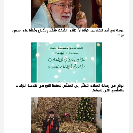
عودة في أحد الشعانين: مُؤْلِمٌ أَنْ يَبْقَى الشَّعْبُ مُثْقَلًا بِالأَوْجاعِ وقَلِقًا على مَصيرِه
فِيما…
يونان في رسالة الميلاد: نتطلّع إلى المخلّص ليمنحنا النور في ظلامية النزاعات
والمآسي التي نعيشها