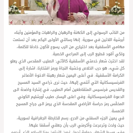
من النائب الرسولي إلى الكهنة والرهبان والراهبات والمؤمنين وأبناء
أبرشية اللاتين في سورية. إنها رسالتي الأولى اليكم بعد أن تسلمت
مهامي الأسقفية بعد اختياري من الرب يسوع لأكون خادمًا للكلمة،
ولكي أقود قطيع الرب إلى المراعي الخصبة.
لقد اخترت شعار خدمتي الأسقفية كالآتي: الصليب المقدس الذي يعلو
كل شيء، هو درب الخلاص وخشبة النجاة ورمز افتخارنا، اشارة إلى
الكرامة الأسقفية. في أعلى اليمين شعار رهبنة الاخوة الأصاغر
الفرنسيسكانية التي أنتمي إليها، حيث نرى ذراعي السيد المسيح
والقديس فرنسيس المتقاطعين أمام الصليب، في إشارة واضحة الى
الدعوة الفرنسيسكانية. وفي اعلى اليسار، صليب أورشليم الكوني
المخمَّس رمز حراسة الأراضي المقدسة الذي يرمز الى جراح المسيح
الخمسة.
في يمين الجزء السفلي من الدرع، رسم للخارطة الجغرافية لسورية،
حيث ولدت وترعرعت وأكرمني الرب بأن جعلني أسقفا عليها.
وفي وسط الشعار، حمامة تحمل غصن الزيتون رمزا للسلام الذي أرجوه