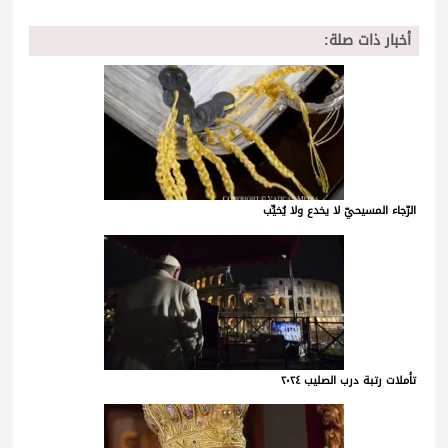
أخبار ذات صلة:
الرّجاء المسيحيّ لا يخدع ولا يُخيِّب
تأملات رتبة درب الصليب ٢٠٢٤