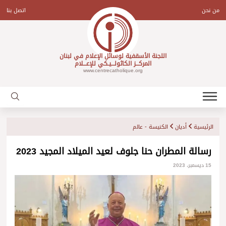
Ski
t
من نحن
اتصل بنا
conten
اللجنة الأسقفية لوسائل الإعلام في لبنان
المركـــز الكاثولـــيـكي للإعـــلام
www.centrecatholique.org
الرئيسية
أديان
الكنيسة - عالم
رسالة المطران حنا جلوف لعيد الميلاد المجيد 2023
15 ديسمبر، 2023