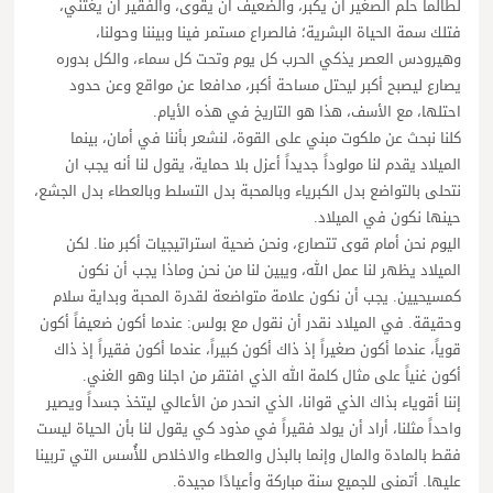
لطالما حلم الصغير ان يكبر، والضعيف ان يقوى، والفقير ان يغتني،
فتلك سمة الحياة البشرية؛ فالصراع مستمر فينا وبيننا وحولنا،
وهيرودس العصر يذكي الحرب كل يوم وتحت كل سماء، والكل بدوره
يصارع ليصبح أكبر ليحتل مساحة أكبر، مدافعا عن مواقع وعن حدود
احتلها، مع الأسف، هذا هو التاريخ في هذه الأيام.
كلنا نبحث عن ملكوت مبني على القوة، لنشعر بأننا في أمان، بينما
الميلاد يقدم لنا مولوداً جديداً أعزل بلا حماية، يقول لنا أنه يجب ان
نتحلى بالتواضع بدل الكبرياء وبالمحبة بدل التسلط وبالعطاء بدل الجشع،
حينها نكون في الميلاد.
اليوم نحن أمام قوى تتصارع، ونحن ضحية استراتيجيات أكبر منا. لكن
الميلاد يظهر لنا عمل الله، ويبين لنا من نحن وماذا يجب أن نكون
كمسيحيين. يجب أن نكون علامة متواضعة لقدرة المحبة وبداية سلام
وحقيقة. في الميلاد نقدر أن نقول مع بولس: عندما أكون ضعيفاً أكون
قوياً، عندما أكون صغيراً إذ ذاك أكون كبيراً، عندما أكون فقيراً إذ ذاك
أكون غنياً على مثال كلمة الله الذي افتقر من اجلنا وهو الغني.
إننا أقوياء بذاك الذي قوانا، الذي انحدر من الأعالي ليتخذ جسداً ويصير
واحداً مثلنا، أراد أن يولد فقيراً في مذود كي يقول لنا بأن الحياة ليست
فقط بالمادة والمال وإنما بالبذل والعطاء والاخلاص للأُسس التي تربينا
عليها. أتمنى للجميع سنة مباركة وأعيادًا مجيدة.