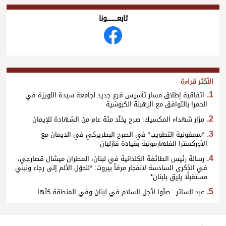
تابعــــــــــونا
الأكثر قراءة
اتفاقية إطلاق مسار تأسيس فرع جديد لجامعة سيدة اللويزة في
الحمرا بالتوافق مع الرهبنة الكبوشية
مزار شهداء المكسيك: صرح يخلّد مئة عام من الشهادة للإيمان
*سمفونية التطويب* في الصرح البطريركي في الديمان مع
الأوركسترا الفلهارمونية بقيادة فازليان
رسالة رئيس الطائفة الكلدانية في لبنان، المطران ميشال قصارجي،
في الذكرى السادسة لانفجار مرفأ بيروت: *لنحوّل الألم إلى رجاء ونبني
مستقبلًا يليق بلبنان*
عبد الساتر : صلّوا لأجل السلام في لبنان وفي المنطقة كلّها