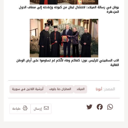
يونان في رسالة الميلاد: لانتشال لبنان من كبوته وإعادته إلى مصاف الدول
المزدهرة
الاب السغبيني للرئيس عون: كفاكم وفاء لأنّكم لم تساوموا على أرض الوطن
الغالية
المصدر:
أبونا
الميلاد
المطران حنا جلوف
أبرشية اللاتين في سورية
Twitter
Facebook
WhatsApp
إرسال
طباعة