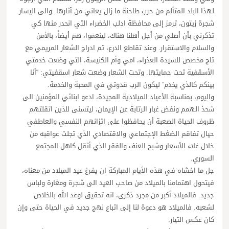
لهذا البلد المتألم من حرب طاحنة ما زال يعاني من آثارها. والى اليسار
شجرة زيتون، ترمز إلى محافظة ادلب الخضراء التي انحدر منها كي
تذكرني بأن أصلي من أجل أهلنا هناك، لينعموا، هم أيضاً، بالأمن
والسلام والاستقرار. وعند تقاطع الدرع، تم ادراج الشعار المريمي مع
تاج مخصص للسيدة العذراء، امي وأم الكنيسة، التي وضعت خدمتي
الأسقفية تحت حمايتها. وتحت الشعار وضعت شعار اسقفيتي: “أنا
بينكم كالذي يخدم” ليكون الرب قدوتي في المحبة والخدمة.
واليوم، بمناسبة الأعياد الميلادية المجيدة، ادعو ابنائي المؤمنين الى
شحذ الهمم ونفض غبار الرتابة عن الإيمان، ليتسنى للذين اثقلتهم
ظروف الحياة الصعبة أن يحافظوا على اتزانهم النفسي والعاطفي
حيال تفاقم الضغط الإجتماعي والاقتصادي الذي تجلت عواقبه من
خلال غلاء الأسعار وشبح العنف والفقر الذي أثقل كاهل المجتمع
السوري.
جل ما اخشاه في هذه الأيام المباركة ان يفرغ عيد الميلاد من معناه،
فيتحول اهتمامنا بالميلاد من صاحب العيد الى شجرة ومغارة ولباس
جديد. فالميلاد أكبر من مجرد ذكرى، انه تحقيق لوعد الله بالخلاص
لشعبه. فالميلاد هو دعوة لنا إلى اتباع نهج جديد في الحياة حتى وإن
كان عكس التيار.