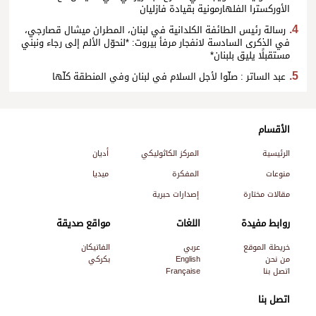
الأوركسترا الفلهارمونية بقيادة فازليان
رسالة رئيس الطائفة الكلدانية في لبنان، المطران ميشال قصارجي،
في الذكرى السادسة لانفجار مرفأ بيروت: *لنحوّل الألم إلى رجاء ونبني
مستقبلًا يليق بلبنان*
عبد الساتر : صلّوا لأجل السلام في لبنان وفي المنطقة كلّها
الأقسام
الرئيسية
المركز الكاثوليكي
أديان
منوعات
المفكرة
ميديا
مقالات مختارة
إصدارات حبرية
روابط مفيدة
اللغات
مواقع صديقة
خريطة الموقع
عربي
الفاتيكان
من نحن
English
بكركي
اتصل بنا
Française
اتصل بنا