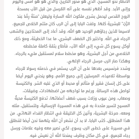
الأنظار نحو المسيح، الذي هو محور التاريخ، والذي هو هو أمس واليوم
وإلى الأبد. وقد أظهر نفسه على أنه المُرسل من قبل الآب بمسحة
الروح القدس ليحمل بشرى ملكوت الله السارة وليعلن “سَنَةَ رِضًا عِندَ
الرَّبّ” للبشرية كلها. ولفت البابا إلى أن الرب كان متتم الخلاص للجميع،
لاسيما للذين رجاؤهم الوحيد هو الله، وقد أعاد إلى المحتاجين والشعب
الرجاء في الله. واختبر كل الضعف البشري، ما عدا الخطيئة، ومع ذلك
أوكل يسوع كل شيء إلى الله الآب، فأطاع بثقة كاملة مخططه
الخلاصي من أجل البشرية، وهو مخطط سلام لمستقبل مليء بالرجاء.
وهكذا صار الرب مرسل الرجاء الإلهي.
وشدد فرنسيس بعدها على أن الرب يستمر في خدمته رسولا للرجاء
بواسطة تلاميذه، المرسلين إلى جميع الأمم، وهو ينحني اليوم أيضا
على كل إنسان فقير أو متألم أو محبط أو الذي غلبه الشر. والكنيسة
تواصل هذه الرسالة. ورغم ما تواجهه من اضطهادات، وضيقات،
وصعاب، ومن عيوب وزلات بسبب ضعف أعضائها، تدفع الكنيسةَ محبةُ
المسيح لتسير متحدة به في هذه المسيرة الإرسالية، ولتستقبل، مثله
ومعه، صرخة البشرية، وأنين كل الخليقة في انتظار الفداء النهائي. من
هذا المنطلق، كتب البابا، لا بد أن نشعر أن الله يلهمنا نحن أيضا لننطلق
في مسيرة على خطى الرب يسوع، لكي نصير معه وفيه علامات ورسل
رجاء للجميع، في كل مكان وظرف يمنحنا الله أن نعيش فيه.