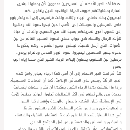
بعدها أكد الحبر الأعظم أن المسيحيين مدعوون لأن يحملوا البشرى
السارة بمشاركتهم ظروف الحياة الواقعية للذين يلتقون بهم،
فيصيرون بذلك حاملي الرجاء وبُناته. ولفت فرنسيس إلى أنه يفكر بنوع
خاص بالمرسلين والمرسلات إلى الأمم، الذين تبعوا دعوة الله وذهبوا
إلى شعوب أخرى لتعريفهم بمحبة الله في المسيح. وأضاف أن حياة
هؤلاء الرجال والنساء هي جواب عملي لدعوة المسيح القائم من بين
الأموات، الذي أرسل تلاميذه ليبشروا جميع الشعوب، وهم يذكروننا
بدعوة جميع المعمدين ليصيروا، بقوة الروح القدس وبالتزام يومي،
مرسلين بين الشعوب يحملون إليهم الرجاء الكبير الذي منحنا إياه الرب
يسوع.
هذا ثم لفت الحبر الأعظم إلى أن أفق هذا الرجاء يتجاوز واقع هذه
الدنيا الزائلة وينفتح على الحقائق الإلهية. كما أن الجماعات المسيحية،
وإذا ما انتعشت بهذا الرجاء الكبير، يمكنها أن تكون علامات لإنسانية
جديدة في عالم يُظهر في أكثر القطاعات تطورا، أعراضا خطيرة لأزمة
في الإنسانية، شأن الشعور بالضياع، والوحدة وإهمال كبار السن،
والصعوبة في وجود من يقدم المساعدة للذين يعيشون بقربنا.
في هذا السياق شدد البابا على ضرورة الاهتمام بالفقراء والضعفاء
والمرضى والمسنين والمهمشين من قِبَل المجتمع المادي
والاستهلاكي، وأن يتحقق ذلك بأسلوب الله، أي بالقرب، والرحمة،