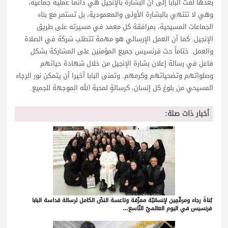
بعدها لفت البابا إلى أن البشارة بالإنجيل هي دائما عملية جماعية،
وهي لا تنتهي بالبشارة الأولى والمعمودية، بل تستمر مع بناء
الجماعات المسيحية، بمرافقة كل معمد في مسيرته على طريق
الإنجيل. كما أن العمل الإرسالي هو مهمة تتطلب شركة في الصلاة
والعمل. ختاماً حث فرنسيس جميع المؤمنين على المشاركة بشكل
فاعل في رسالة إعلان بشارة الإنجيل من خلال شهادة حياتهم
وصلواتهم وتضحياتهم وكرمهم. وتمنى البابا أخيرا أن يتمكن نور الرجاء
المسيحي من بلوغ كل إنسان، كرسالةٍ لمحبة الله الموجهة للجميع.
أخبار ذات صلة:
بُناةَ رجاء ومرمِّمِين لإنسانيّة ممزّقة وتاعسة النصّ الكامل لرسالة قداسة البابا
فرنسيس في اليوم العالميّ التّاسع…