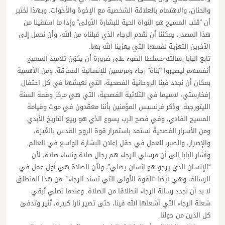
والحنان، والاهتمام بالعلاقة الشخصية مع الإخوة والأخوات. وبهذا نختبر
أن “قلب المسيح هو النواة الحية للبشارة الأولى” وإذا ما استقينا من
هذا المصدر، يمكننا أن نقدم الرجاء الذي قبلناه من الله، وأن نحمل إلى
الآخرين التعزية نفسها التي يعزينا الله بها.
تابع البابا رسالته مسلطا الضوء على ضرورة أن يكوّن تلاميذ المسيح
أنفسهم ليصيروا “بُناةَ” رجاء ومرممين للإنسانية الممزقة. ومن الأهمية
بمكان أن نجدد فينا الروحانية الفصحية، التي نعيشها في كل احتفال
إفخارستي، لاسيما في الثلاثية الفصحية، التي هي مركز وقمة السنة
الليتورجية. وذكر فرنسيس المؤمنين بأننا معمَّدون في موت وقيامة
المسيح الفادي، وفي فصح الرب يسوع الذي هو ربيع التاريخ الأبدي.
ومن الأسرار الفصحية نستمد باستمرار قوة الروح القدس بالغَيرَة،
والإصرار، والصبر، للعمل في حقل إعلان البشارة الواسع في العالم.
وأشار البابا إلى أن مرسلي الرجاء هم رجال صلاة ونساء صلاة، لأن
“الإنسان الذي يرجو هو إنسان يصلي”، ولأن الصلاة هي أول عمل في
الرسالة، وهي أيضا “القوة الأولى التي تسند الرجاء”. من هذا المنطلق
لا بد أن نجدد رسالة الرجاء انطلاقا من الصلاة. وعندما نصلي نُبقي
شعلة الرجاء التي أشعلها الله فينا، حتى تصير نارا كبيرة، تُنير وتدفئ
كل الذين من حولنا.