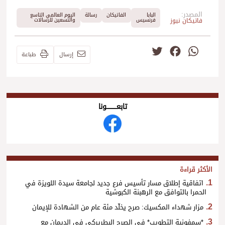
المصدر:
البابا
الفاتيكان
رسالة
اليوم العالمي التاسع
فاتيكان نيوز
فرنسيس
والتسعين للرسالات
Twitter
Facebook
WhatsApp
إرسال
طباعة
تابعــــــــــونا
الأكثر قراءة
اتفاقية إطلاق مسار تأسيس فرع جديد لجامعة سيدة اللويزة في
الحمرا بالتوافق مع الرهبنة الكبوشية
مزار شهداء المكسيك: صرح يخلّد مئة عام من الشهادة للإيمان
*سمفونية التطويب* في الصرح البطريركي في الديمان مع