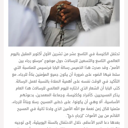
تحتفل الكنيسة في التاسع عشر من تشرين الأول أكتوبر المقبل باليوم
العالمي التاسع والتسعين للرسالات حول موضوع “مرسلو رجاء بين
الأمم”، وقد صدرت هذا الخميس رسالة البابا فرنسيس للمناسبة التي
سلط فيها الضوء على ضرورة أن يكون جميع المؤمنين بناةً للرجاء، مع
التأكيد في الوقت نفسه على أهمية الصلاة بالنسبة لعمل الرسالة.
كتب البابا أن الشعار الذي اختاره لليوم العالمي للرسالات هذا العام
يذكر المسيحيين، كأفراد وككنيسة، وجماعة المعمدين، بدعوتهم
الأساسية، ألا وهي أن يكونوا، على خطى المسيح، رسلا وبناةً للرجاء،
متمنيا للكل زمن نعمة مع الله الأمين الذي ولدنا ثانية في المسيح
القائم من بين الأموات “لِرَجاءٍ حَيٍّ”.
بعدها دعا الحبر الأعظم، خلال الاحتفال بالسنة اليوبيلية، إلى توجيه