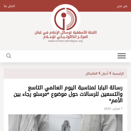
Ski
t
من نحن
اتصل بنا
conten
اللجنة الأسقفية لوسائل الإعلام في لبنان
المركـــز الكاثولـــيـكي للإعـــلام
www.centrecatholique.org
الرئيسية
أديان
الفاتيكان
رسالة البابا لمناسبة اليوم العالمي التاسع
والتسعين للرسالات حول موضوع *مرسلو رجاء بين
الأمم*
7 فبراير، 2025