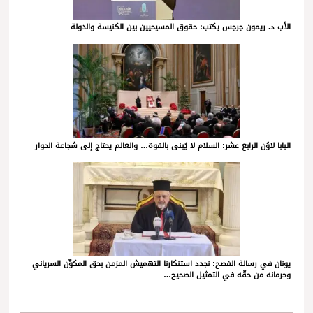
الأب د. ريمون جرجس يكتب: حقوق المسيحيين بين الكنيسة والدولة
البابا لاوُن الرابع عشر: السلام لا يُبنى بالقوة… والعالم يحتاج إلى شجاعة الحوار
يونان في رسالة الفصح: نجدد استنكارنا التهميش المزمن بحق المكوِّن السرياني
وحرمانه من حقّه في التمثيل الصحيح…