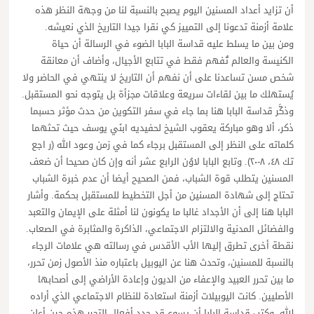
أن تزايد أعداد المسنين اليوم يصبح بالنسبة لنا من وجهة النظر هذه
علامة أزمنة تدعونا إلى التمييز كي نقرا جيدا التاريخ الذي نعيشه.
ومن بين ما يسلط عليه قداسة البابا الضوء في الرسالة أن حياة
الكنيسة والعالم تُفهم فقط في تتابع الأجيال، وأضاف أن معانقة
شخص مسن تساعدنا على أن نفهم أن التاريخ لا ينتهي في الحاضر ولا
يُستهلك ما بين لقاءات سريعة وعلاقات مجزأة بل يتوجه نحو المستقبل.
وذكَّر قداسة البابا هنا بما جاء في سفر التكوين من حدث مؤثر حسبما
ذكر، ألا وهو مباركة يعقوب الشيخ لحفيديه ابنَي يوسف حيث تحثهما
كلماته على النظر إلى المستقبل برجاء كما في زمن وعود الله (ر اجع
تك ٤٨، ٨-٢٠). وتابع البابا لاوُن الرابع عشر أنه وإن كان صحيحا أن ضعف
المسنين يتطلب قوة الشباب، فمن الصحيح أيضا أن عدم خبرة الشباب
تحتاج إلى شهادة المسنين من أجل التخطيط للمستقبل بحكمة. وأشار
البابا هنا إلى أن الأجداد غالبا ما يكونون لنا أمثلة على الإيمان والتعبد
والفضائل المدنية والالتزام الاجتماعي، الذاكرة والمثابرة في الصعاب.
نقطة أخرى تطرق إليها الأب الأقدس في رسالته هي علامات الرجاء
بالنسبة للمسنين، وتحدث هنا عن اليوبيل باعتباره منذ الأصول زمن تحرر،
ما بين تحرر العبيد والإعفاء من الديون وإعادة الأراضي إلى أصحابها
الأصليين. كانت اليوبيلات أزمنة استعادة للنظام الاجتماعي الذي أراده
الله. وكتب قداسة البابا أن يسوع قد جدد أفعال التحرر هذه حين أعلن