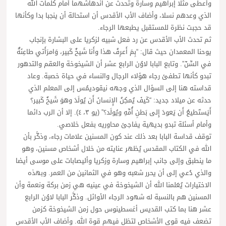
وأعطى مثلا إبراهيم وسارة وتحدث عن اندهاشهما أمام كلمات الله
الذي وعدهم نسلا، وأضاف الأب الأقدس أن استحالة أن ينجبا بدا وكأنها
قد حجبت نظرة للمستقبل يطبعها الرجاء.
ثم تحدث الأب الأقدس عن رد فعل شبيه لزكريا على البشارة بإنجاب
يوحنا المعمدان حيث قال: “بِمَ أَعرِفُ هذا وأَنا شَيخٌ كَبير، وَامرَأَتي طاعِنَةٌ
في السِّنّ”. وتابع البابا لاوُن الرابع عشر أن الشيخوخة والعقم والتدهور
تبدو كأنها تطفئ رجاء هؤلاء الرجال والنساء في حياة خصبة. وعاد
قداسته هنا إلى السؤال الذي وجهه نيقوديمُس إلى المعلم الذي
حدثه عن ميلاد جديد: “كَيفَ يُمكِنُ الإِنسانَ أَن يُولَدَ وهوَ شَيخٌ كَبير؟
أَيَستَطيعُ أَن يَعودَ إِلى بَطنِ أُمِّهِ ويُولَد؟” (يو ٣، ٤). إلا أن الرب دائما
وأمام أسئلة تبدو بديهية يفاجئ محاوريه بفعل خلاصي.
توقف قداسة البابا بعد ذلك عند كون المسنين علامات رجاء، وذكَّر بأن
الله في الكتاب المقدس يُظهر عنايته من خلال أشخاص مسنين، وهو
ما ينطبق وإلى جانب إبراهيم وسارة وزكريا وأليصابات على موسى أيضا
والذي دُعي إلى أن يحرر شعبه وهو في الثمانين من العمر. وبهذه
الاختيارات يُعَلمنا الله أن الشيخوخة في عينيه هي زمن بركة ونعمة وأن
المسنين هم بالنسبة له شهود الرجاء الأوائل. وذكَّر البابا لاوُن الرابع
عشر هنا بما كتب القديس أغسطينوس حول زمن الشيخوخة كزمن
تضعف فيه قوى الأشخاص لتظل فيهم قوة الله. وأضاف الأب الأقدس