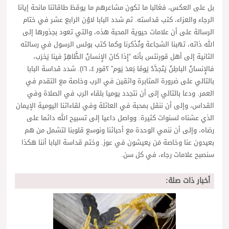
بل على العكس، فغالبا ما تكون مشاعرهم ما يوقظ طاقاتنا مانحة إيانا
الرجاء والعزاء، كتب قداسته. ثم شدد البابا لاوُن الرابع عشر في ختام
الرسالة على أن علامات حيوية المحبة هذه، والتي تعود بجذورها إلى
الله ذاته، تهبنا الشجاعة وتُذَكرنا وكما كتب بولس الرسول في رسالته
الثانية إلى أهل قورنتس بأنه “إِذا كانَ الإِنسانُ الظَّاهِرُ فينا يَخرَب،
فالإِنسانُ الباطِنُ يَتَجدَّدُ يَومًا بَعدَ يَوم” ٢قور ٤، ١٦). شدد قداسة البابا
بالتالي على ضرورة المثابرة واثقين في الرب وخاصة مع التقدم في
العمر. ودعا بالتالي إلى أن نتجدد يوميا بلقاء الرب في الصلاة وفي
القداس، وإلى أن ننقل بمحبة في العائلة وفي لقاءاتنا اليومية الإيمان
الذي عشناه لسنوات كثيرة. وواصل داعيا إلى تسبيح الله دائما على
رضاه، وإلى أن ننمي الوحدة مع أحبائنا ونوسع قلوبنا لتشمل من هم
بعيدون عنا وخاصة مَن يعيشون في عوز. وختم قداسة البابا أننا هكذا
سنصبح علامات رجاء، في كل سن.
أخبار ذات صلة: