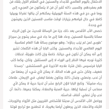
الاحتفال باليوم العالمي للأجداد والمسنين في المقام الأول بلقاء مَن
هم بمفردهم، وللسبب ذاته تَقرر أن مَن لا يتمكنون من المجيء إلى
روما في حج في هذه السنة اليوبيلية يمكنهم أن ينالوا غفرانا يوبيليا
كاملا في حال قيامهم بزيارات لوقت مناسب للمسنين الذين يعيشون
في وحدة.
خصص الأب الأقدس بعد ذلك جزءً من الرسالة للحديث عن كون الرجاء
ممكنا بالنسبة للمسنين، وعاد هنا إلى ما جاء في سفر يشوع بن سيراخ
“طوبى لمن لم يَخِب رجاؤه”، وهو موضوع رسالة هذا العام لمناسبة
اليوم العالمي للأجداد والمسنين. وكتب البابا أن هذه الكلمات تشير
إلى أنه يمكن أن تكون في حياتنا، خاصة وإن كانت طويلة، لحظات
كثيرة نوجه فيها النظر إلى الوراء لا إلى المستقبل. ولكن، وكما كتب
البابا فرنسيس خلال فترة علاجه الأخيرة في المستشفى: “جسدنا
ضعيف، ولكن حتى في هذه الحالة، لا يمكن لأي شيء أن يمنعنا من
أن نحب، ونصلي، ونبذل ذاتنا، ونكون بعضنا لبعض، في الإيمان، علامات
رجاء مضيئة”. وتابع البابا لاوُن الرابع عشر أن لدينا حرية لا يمكن لأي
مصاعب أن تسلبنا إياها، حرية المحبة والصلاة، يمكننا جميعا، دائما، أن
نحب وأن نصلي، أضاف قداسته.
وواصل الأب الأقدس أن محبتنا للأشخاص القريبين مثل الأزواد والزوجات،
الأبناء والأحفاد الذين يجعلون أيامنا بهيجة، لا تنطفئ مع تراجع قوتنا