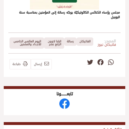
مجلس رؤساء الكنائس الكاثوليكيّة يوجّه رسالة إلى المؤمنين بمناسبة سنة
اليوبيل
المصدر:
الفاتيكان
رسالة
البابا لاوون
اليوم العالمي الخامس
فاتيكان نيوز
الرابع عشر
للأجداد والمسنين
Twitter
Facebook
WhatsApp
إرسال
طباعة
تابعــــــــــونا