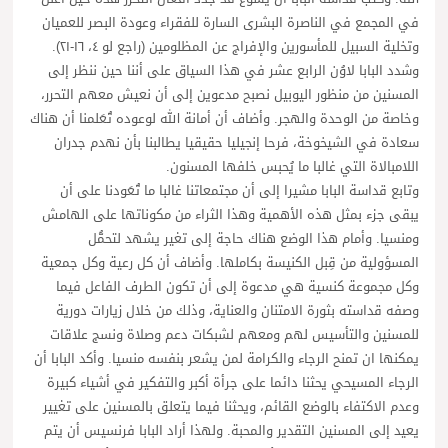
في المجمع في الناصرة البشرى السارة للفقراء وعودة البصر للعميان
وتخلية السبيل للمأسورين والإفراج عن المظلومين (راجع لو ٤، ١٦-٢١).
وشدد البابا لاوُن الرابع عشر في هذا السياق على أننا حين ننظر إلى
المسنين من منظور اليوبيل نصبح مدعوين إلى أن نعيش معهم التحرر،
وخاصة من الوحدة والهجر. وأضاف أن أمانة الله لوعوده تُعَلمنا أن هناك
سعادة في الشيخوخة، فرحا إنجيليا حقيقيا يطالبنا بأن نهدم جدران
اللامبالاة التي غالبا ما يُحبس خلفها المسنون.
وتابع قداسة البابا مشيرا إلى أن مجتمعاتنا غالبا ما تُعَودنا على أن
يبقى جزء بمثل هذه الأهمية وهذا الثراء من مكوناتها على الهامش
ومنسيا. وأمام هذا الوضع هناك حاجة إلى تغير يشهد لتحمُّل
المسؤولية من قِبل الكنيسة بكاملها. وأضاف أن كل رعية وكل جمعية
وكل مجموعة كنسية هي مدعوة إلى أن تكون الطرف الفاعل فيما
وصفه قداسته بثورة الامتنان والعناية، وذلك من خلال زيارات دورية
للمسنين والتأسيس لهم ومعهم لشبكات دعم وصلاة ونسج علاقات
يمكنها ان تمنح الرجاء والكرامة لمن يشعر بنفسه منسيا. وأكد البابا أن
الرجاء المسيحي يحثنا دائما على جرأة أكبر والتفكير في أشياء كبيرة
وعدم الاكتفاء بالوضع القائم، ويحثنا فيما يتعلق بالمسنين على تغيير
يعيد إلى المسنين التقدير والمحبة. ولهذا أراد البابا فرنسيس أن يتم