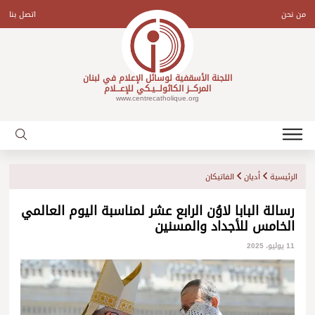
Ski
t
من نحن
اتصل بنا
conten
اللجنة الأسقفية لوسائل الإعلام في لبنان
المركـــز الكاثولـــيـكي للإعـــلام
www.centrecatholique.org
الرئيسية
أديان
الفاتيكان
رسالة البابا لاوُن الرابع عشر لمناسبة اليوم العالمي
الخامس للأجداد والمسنين
11 يوليو، 2025