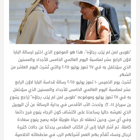
“طوبى لمن لم يَخِب رجاؤه”، هذا هو الموضوع الذي اختير لرسالة البابا
لاوُن الرابع عشر لمناسبة اليوم العالمي الخامس للأجداد والمسنين
الذي سيُحتفل به في ٢٧ تموز يوليو ٢٠٢٥ والتي نُشرت اليوم العاشر من
الشهر.
نُشرت يوم الخميس ١٠ تموز يوليو ٢٠٢٥ رسالة قداسة البابا لاوُن الرابع
عشر لمناسبة اليوم العالمي الخامس للأجداد والمسنين الذي سيُحتفل
به في ٢٧ تموز يوليو وموضوعه “طوبى لمن لم يَخِب رجاؤه” (راجع يشوع
بن سيراخ ١٤، ٢). وتحدث الأب الأقدس في بداية الرسالة عن أن اليوبيل
الذي نعيشه حاليا يساعدنا على اكتشاف كون الرجاء ينبوع فرح دائما
وفي أي سن، وحين تصقله نار حياة طويلة فإنه يصبح ينبوع سعادة
كاملة. ثم أشار البابا إلى أن الكتاب المقدس يحدثنا عن حالات كثيرة
لرجال ونساء تّقدَّم بهم العمر أشركهم الرب في مخططاته الخلاصية.