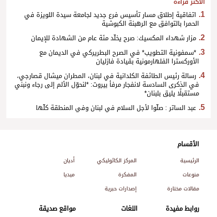
الأكثر قراءة
اتفاقية إطلاق مسار تأسيس فرع جديد لجامعة سيدة اللويزة في
الحمرا بالتوافق مع الرهبنة الكبوشية
مزار شهداء المكسيك: صرح يخلّد مئة عام من الشهادة للإيمان
*سمفونية التطويب* في الصرح البطريركي في الديمان مع
الأوركسترا الفلهارمونية بقيادة فازليان
رسالة رئيس الطائفة الكلدانية في لبنان، المطران ميشال قصارجي،
في الذكرى السادسة لانفجار مرفأ بيروت: *لنحوّل الألم إلى رجاء ونبني
مستقبلًا يليق بلبنان*
عبد الساتر : صلّوا لأجل السلام في لبنان وفي المنطقة كلّها
الأقسام
الرئيسية
المركز الكاثوليكي
أديان
منوعات
المفكرة
ميديا
مقالات مختارة
إصدارات حبرية
روابط مفيدة
اللغات
مواقع صديقة