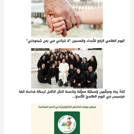
اليوم العالمي الرابع للأجداد والمسنين "لا تتركني في زمن شيخوختي"
بُناةَ رجاء ومرمِّمِين لإنسانيّة ممزّقة وتاعسة النصّ الكامل لرسالة قداسة البابا
فرنسيس في اليوم العالميّ التّاسع…