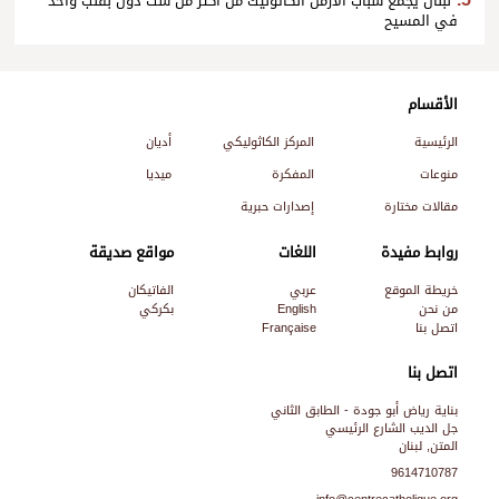
لبنان يجمع شباب الأرمن الكاثوليك من أكثر من ست دول بقلب واحد
في المسيح
الأقسام
الرئيسية
المركز الكاثوليكي
أديان
منوعات
المفكرة
ميديا
مقالات مختارة
إصدارات حبرية
روابط مفيدة
اللغات
مواقع صديقة
خريطة الموقع
عربي
الفاتيكان
من نحن
English
بكركي
اتصل بنا
Française
اتصل بنا
بناية رياض أبو جودة - الطابق الثاني
جل الديب الشارع الرئيسي
المتن, لبنان
9614710787