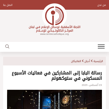
Ski
t
من نحن
اتصل بنا
conten
اللجنة الأسقفية لوسائل الإعلام في لبنان
المركـــز الكاثولـــيـكي للإعـــلام
www.centrecatholique.org
الرئيسية
أديان
الفاتيكان
رسالة البابا إلى المشاركين في فعاليات الأسبوع
المسكوني في ستوكهولم
23 أغسطس، 2025