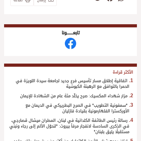
إرسال
طباعة
تابعــــــــــونا
الأكثر قراءة
اتفاقية إطلاق مسار تأسيس فرع جديد لجامعة سيدة اللويزة في
الحمرا بالتوافق مع الرهبنة الكبوشية
مزار شهداء المكسيك: صرح يخلّد مئة عام من الشهادة للإيمان
*سمفونية التطويب* في الصرح البطريركي في الديمان مع
الأوركسترا الفلهارمونية بقيادة فازليان
رسالة رئيس الطائفة الكلدانية في لبنان، المطران ميشال قصارجي،
في الذكرى السادسة لانفجار مرفأ بيروت: *لنحوّل الألم إلى رجاء ونبني
مستقبلًا يليق بلبنان*