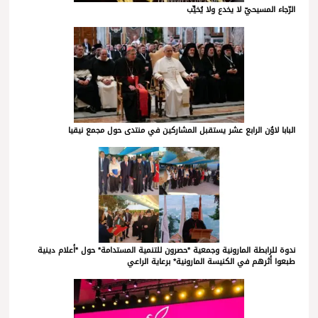
الرّجاء المسيحيّ لا يخدع ولا يُخيِّب
البابا لاوُن الرابع عشر يستقبل المشاركين في منتدى حول مجمع نيقيا
ندوة للرابطة المارونية وجمعية *حصرون للتنمية المستدامة* حول *أعلام دينية
طبعوا أثرهم في الكنيسة المارونية* برعاية الراعي