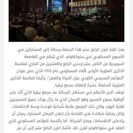
بعث البابا لاون الرابع عشر هذا الجمعة برسالة إلى المشاركين في
الأسبوع المسكوني في ستوكهولم، الذي يُنظم في العاصمة
السويدية من الثامن عشر وحتى الرابع والعشرين من الجاري لمناسبة
الذكرى المئوية الأولى للّقاء المسكوني عام ١٩٢٥ الذي حمل عنوان
“المؤتمر المسيحي الكوني حول الحياة والعمل”، وأيضا لمناسبة الذكرى
المئوية السابعة عشرة لانعقاد مجمع نيقيا.
توقف الحبر الأعظم في مستهل الرسالة عند مجمع نيقيا الذي أكد على
ألوهية يسوع المسيح وهو الإيمان الذي ما يزال يوحّد جميع المسيحيين
لغاية اليوم، وكان ذلك المجمع علامة شُجاعة للوحدة وسط الاختلافات،
وكان بمثابة شهادة على القناعة بأن إعلان الإيمان المشترك يمكن أن
يتخطى الانقسامات ويعزز الشركة. أما بالنسبة للمؤتمر المسكوني الذي
انعقد في ستوكهولم لقرن خلا، فأشار لاون الرابع عشر إلى أن من