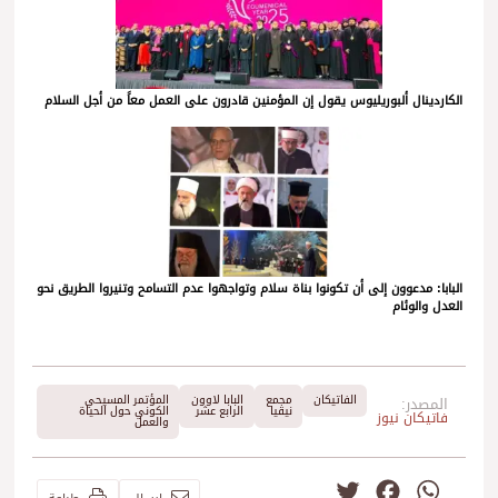
الكاردينال ألبوريليوس يقول إن المؤمنين قادرون على العمل معاً من أجل السلام
البابا: مدعوون إلى أن تكونوا بناة سلام وتواجهوا عدم التسامح وتنيروا الطريق نحو
العدل والوئام
الفاتيكان
مجمع
البابا لاوون
المؤتمر المسيحي
المصدر:
نيقيا
الرابع عشر
الكوني حول الحياة
فاتيكان نيوز
والعمل
Twitter
Facebook
WhatsApp