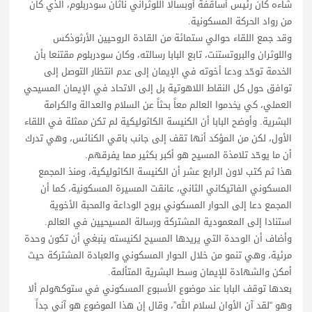
شاءه كان رئيس أساقفة أوبسالا اللوثراني ناثان سودربلوم، الذي كان
من رواد الحركة المسكونية.
وقد جمع اللقاء حوالي ستمائة من القادة الروحيين الأرثوذكس
واللوثران والبروتستنت، تابع البابا رسالته، وكان سودربلوم مقتنعا بأن
الخدمة توحّد ودعا أخوته في الإيمان إلى عدم انتظار التوصل إلى
توافق حول كل النقاط اللاهوتية بل إلى الاتحاد في الإيمان المسيحي
العملي، كي يخدموا العالم معاً بحثاً عن السلام والعدالة والكرامة
البشرية. وأوضح البابا أن الكنيسة الكاثوليكية لم تكن ممثلة في اللقاء
الأول، لكن من المؤكد أنها تقف إلى جانب باقي الكنائس، وهي تدرك
أن ما يوحّد تلامذة المسيح هو أكبر بكثير مما يفرقهم.
هذا ثم كتب لاون الرابع عشر أن الكنيسة الكاثوليكية، ومنذ المجمع
المسكوني الفاتيكاني الثاني، عانقت المسيرة المسكونية، كما أن
المجمع دعا إلى الحوار المسكوني بروح الوداعة والمحبة الأخوية
استنادا إلى المعمودية المشتركة ورسالة المسيحيين في العالم.
وأضاف أن الوحدة التي يريدها المسيح لكنيسته ينبغي أن تكون وحدة
مرئية، وهي تنمو من خلال الحوار المسكوني والعبادة المشتركة حيث
أمكن والشهادة للإيمان وسط البشرية المتألمة.
بعدها توقف البابا عند موضوع الأسبوع المسكوني في ستوكهولم ألا
وهو “لقد آن الأوان لسلام الله”، وقال إن هذا الموضوع هو آني جداً