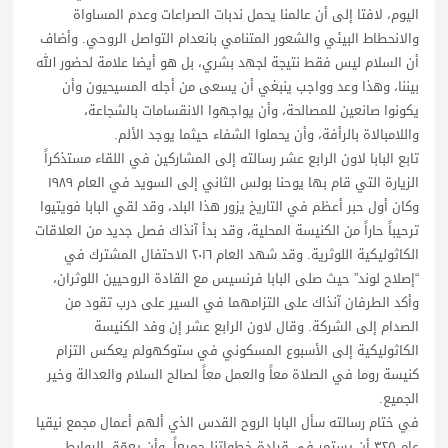
اليوم، لافتا إلى أن عالمنا يحمل ندبات الصراعات وعدم المساواة
والانحطاط البيئي والشعور المتنامي بانعدام التواصل الروحي. وأضاف
أن السلام ليس فقط نتيجة لجهد بشري، بل هو أيضا علامة لحضور الله
بيننا، وهذا وعد وواجب ينبغي أن يسعى من أجله المسيحيون وأن
يكونوا صانعين للمصالحة، وأن يواجهوا الانقسامات بالشجاعة،
واللامبالاة بالرأفة، وأن يحملوا الشفاء حيثما يوجد الألم.
تابع البابا لاون الرابع عشر رسالته إلى المشاركين في اللقاء مستذكراً
الزيارة التي قام بها يوحنا بولس الثاني إلى السويد في العام ١٩٨٩
وكان أول حبر أعظم في التاريخ يزور هذا البلد، وقد لقي البابا فويتيوا
ترحيباً حاراً من الكنيسة المحلية، وقد بدأ آنذاك فصل جديد من العلاقات
الكاثوليكية اللوثرية. وقد شهد العام ٢٠١٦ الاحتفال المشترك في
“إصلاح لوند” حيث صلى البابا فرنسيس مع القادة الروحيين اللوثران،
وأكد الطرفان آنذاك على التزامهما في السير على درب تقود من
الصدام إلى الشركة. وقال لاون الرابع عشر إن وفد الكنيسة
الكاثوليكية إلى الأسبوع المسكوني في ستوكهولم يعكس التزام
كنيسة روما في الصلاة معاً والعمل معاً لصالح السلام والعدالة وخير
الجميع.
في ختام رسالته سأل البابا الروح القدس الذي ألهم أعمال مجمع نيقيا
عام ٣٢٥ أن يستمر في قيادة خطواتنا جميعاً، وأن يعمّق الروابط