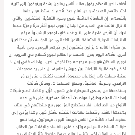
أضاف الحبر الأعظم يقول هناك أناس يعانون بشدة ويتوقون إلى تلبية
احتياجاتهم العديدة، ونحن نعلم جيدًا أنهم لا يستطيعون حلّها
بأنفسهم. إن المأساة الدائمة للجوع وسوء التغذية المنتشرَين، والتي
لا تزال قائمة في العديد من البلدان اليوم، تبدو أكثر حزنًا وخزيًا عندما
ندرك أن الأرض قادرة على إنتاج غذاء كافٍ لجميع البشر، وأنه رغم
الالتزامات الدولية المتعلقة بالأمن الغذائي، من المؤسف أن عددًا كبيرًا
من فقراء العالم لا يزالون يفتقرون إلى خبزهم اليومي. ومن ناحية
أخرى، نشهد اليوم بحزن الاستخدام الظالم للجوع كسلاح في الحروب. إن
تجويع السكان هو وسيلة رخيصة جدًا لخوض الحرب. ولذلك، ففي زمن لا
تُخاض فيه غالبية النزاعات بين جيوش نظامية، بل على يد مجموعات
مدنية مسلحة ذات إمكانيات محدودة، أصبحت تكتيكات مثل إحراق
الأراضي، وسرقة الماشية، وقطع المساعدات، وسائل شائعة
يستخدمها من يسعى للسيطرة على شعوب عُزَّل. وهكذا، تصبح شبكات
إمدادات المياه وطرق المواصلات أهدافًا عسكرية أولى في هذه
الأنواع من الصراعات. فلا يستطيع المزارعون بيع منتجاتهم في بيئات
يهددها العنف، وتتصاعد معدلات التضخم بشكل كبير. وهذا يؤدي إلى
سقوط أعداد هائلة من الناس فريسة للجوع، فيموتون، بينما تنمو
طبقات السلطة السياسية وتزداد غنىً بالفساد والإفلات من العقاب.
لذلك، حان الوقت لكي يتبنى العالم حدودًا واضحة يتمُّ الاعتراف بها