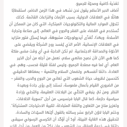
تغذية كافية وصحيّة للجميع.
أضاف الحبر الأعظم يقول نحن نشهد في هذا الزمن الحاضر، استقطابًا
هائلًا في العلاقات الدولية، بسبب الأزمات والنزاعات القائمة. كذلك
تتحوّل الموارد المالية والتكنولوجيات المبتكرة، التي كان من الممكن أن
تُستخدم في القضاء على الفقر والجوع في العالم، إلى صناعة وتجارة
الأسلحة. وبهذا، تُغذّى أيديولوجيّات مشبوهة، فيما يُسجَّل فتور متزايد
في العلاقات الإنسانية، الأمر الذي يُفسد روح الشركة ويقضي على
الأخوّة والصداقة الاجتماعية. لم تكن الحاجة في أي وقت مضى ملحّة
كما هي الآن لأن نصبح صانعي سلام، نعمل من أجله من أجل الخير
العام، أي لما فيه مصلحة الجميع، وليس لفئة قليلة فحسب، وهم، في
العادة، دائمًا أنفسهم. ولضمان السلام والتنمية – بمعناها الحقيقي
كتحسين لظروف حياة الشعوب التي تعاني من الجوع والحرب والفقر –
من الضروري القيام بأعمال ملموسة، تستند إلى رؤى جادة وبعيدة
النظر. ومن ثمّ، ينبغي التخلّي عن البلاغات العقيمة، والتحلي بإرادة
سياسية حازمة، كما قال البابا فرنسيس، من أجل “تسوية الخلافات،
وتعزيز مناخ من التعاون والثقة المتبادلة، لتلبية الاحتياجات المشتركة”.
وختم البابا لاوُن الرابع عشر رسالته بالقول أيّتها السيّدات والسادة،
لتحقيق هذه الغاية النبيلة، أودّ أن أؤكّد أن الكرسي الرسولي سيبقى
دائمًا في خدمة الوفاق بين الشعوب، ولن يَكِلّ من العمل من أجل الخير