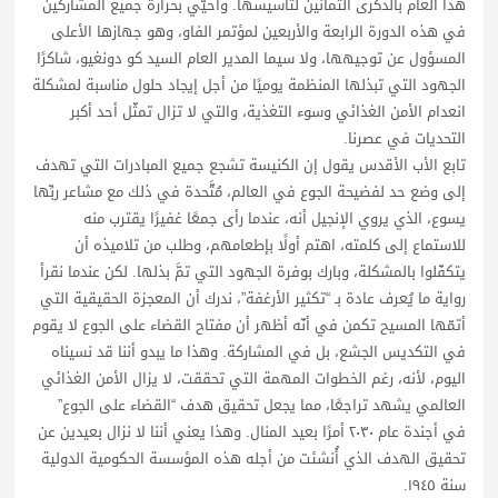
هذا العام بالذكرى الثمانين لتأسيسها. وأحيّي بحرارة جميع المشاركين
في هذه الدورة الرابعة والأربعين لمؤتمر الفاو، وهو جهازها الأعلى
المسؤول عن توجيهها، ولا سيما المدير العام السيد كو دونغيو، شاكرًا
الجهود التي تبذلها المنظمة يوميًا من أجل إيجاد حلول مناسبة لمشكلة
انعدام الأمن الغذائي وسوء التغذية، والتي لا تزال تمثّل أحد أكبر
التحديات في عصرنا.
تابع الأب الأقدس يقول إن الكنيسة تشجع جميع المبادرات التي تهدف
إلى وضع حد لفضيحة الجوع في العالم، مُتَّحدة في ذلك مع مشاعر ربِّها
يسوع، الذي يروي الإنجيل أنه، عندما رأى جمعًا غفيرًا يقترب منه
للاستماع إلى كلمته، اهتم أولًا بإطعامهم، وطلب من تلاميذه أن
يتكفّلوا بالمشكلة، وبارك بوفرة الجهود التي تمَّ بذلها. لكن عندما نقرأ
رواية ما يُعرف عادة بـ “تكثير الأرغفة”، ندرك أن المعجزة الحقيقية التي
أتمّها المسيح تكمن في أنّه أظهر أن مفتاح القضاء على الجوع لا يقوم
في التكديس الجشع، بل في المشاركة. وهذا ما يبدو أننا قد نسيناه
اليوم، لأنه، رغم الخطوات المهمة التي تحققت، لا يزال الأمن الغذائي
العالمي يشهد تراجعًا، مما يجعل تحقيق هدف “القضاء على الجوع”
في أجندة عام ٢٠٣٠ أمرًا بعيد المنال. وهذا يعني أننا لا نزال بعيدين عن
تحقيق الهدف الذي أُنشئت من أجله هذه المؤسسة الحكومية الدولية
سنة ١٩٤٥.