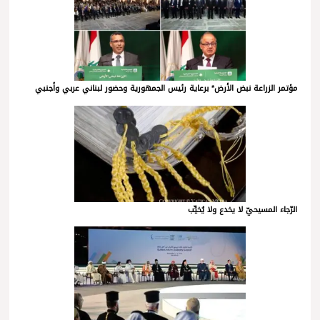
مؤتمر الزراعة نبض الأرض* برعاية رئيس الجمهورية وحضور لبناني عربي وأجنبي
الرّجاء المسيحيّ لا يخدع ولا يُخيِّب