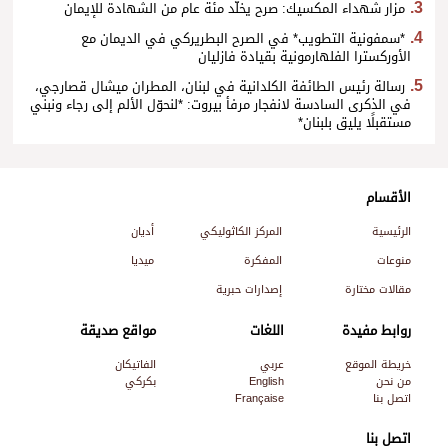
مزار شهداء المكسيك: صرح يخلّد مئة عام من الشهادة للإيمان
*سمفونية التطويب* في الصرح البطريركي في الديمان مع
الأوركسترا الفلهارمونية بقيادة فازليان
رسالة رئيس الطائفة الكلدانية في لبنان، المطران ميشال قصارجي،
في الذكرى السادسة لانفجار مرفأ بيروت: *لنحوّل الألم إلى رجاء ونبني
مستقبلًا يليق بلبنان*
الأقسام
الرئيسية
المركز الكاثوليكي
أديان
منوعات
المفكرة
ميديا
مقالات مختارة
إصدارات حبرية
روابط مفيدة
اللغات
مواقع صديقة
خريطة الموقع
عربي
الفاتيكان
من نحن
English
بكركي
اتصل بنا
Française
اتصل بنا