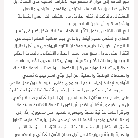
تنبع الحاجة إلى حوار، لا تقتصر فيه الأطراف المعنية على التحدث، بل
تتحلّى كذلك بإرادة الاصغاء المتبادل، والفهم المتبادل، والعمل
المشترك. بالتأكيد لن تخلو الطريق من العقبات، لكن بروح الإنسانية
والأخوّة، لا بد أن تكون النتائج إيجابية.
تابع الأب الأقدس يقول تتأثَّر الأنظمة الغذائية بشكل كبير في تغيّر
المناخ، والعكس صحيح أيضًا. وبالتالي يجب معالجة الظلم الاجتماعي
الناتج عن الكوارث الطبيعية وفقدان التنوع البيولوجي من أجل تحقيق
انتقال بيئي عادل، يضع في المحور البيئة والأشخاص. ولحماية النظم
البيئية والجماعات الأكثر تهميشًا، ومن بينها الشعوب الأصلية، هناك
حاجة إلى تعبئة للموارد من قِبل الحكومات، والهيئات العامة والخاصة،
والمنظمات الوطنية والمحلية، من أجل تبنّي استراتيجيات تُعطي
الأولوية لإعادة إحياء التنوع البيولوجي وغنى التربة. فبدون عمل مناخي
حاسم ومنسّق، سيكون من المستحيل ضمان أنظمة غذائية زراعية قادرة
على إطعام عدد سكان العالم المتزايد. إن إنتاج الغذاء وحده لا يكفي؛
بل من الضروري أيضًا أن نضمن أن تكون الأنظمة الغذائية مستدامة،
وتوفّر أنظمة غذائية صحية وميسورة للجميع. نحن مدعوون، إذًا، إلى
إعادة التفكير وتجديد أنظمتنا الغذائية، من خلال رؤية تضامنية، تتجاوز
منطق الاستغلال الوحشي للخليقة، وتوجّه التزامنا نحو زراعة الأرض
والعناية بالبيئة ومواردها، من أجل ضمان الأمن الغذائي والتقدّم نحو