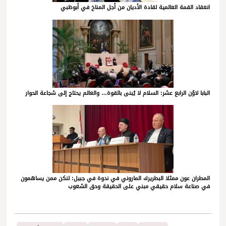
انعقاد القمة العالمية لقادة الأديان من أجل المناخ في أبوظبي
البابا لاوُن الرابع عشر: السلام لا يُبنى بالقوة… والعالم يحتاج إلى شجاعة الحوار
المطران عون ممثلا البطريرك الماروني في ندوة في جبيل: لنكن ممن يساهمون
في صناعة سلام حقيقي مبني على الحقيقة وحق الشعوب