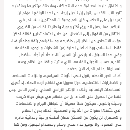
والاتفاق عليها لمعاقبة هذه الانتهاكات وملاحقة مرتكبيها ومنفّذيها.
تابع الأب الأقدس يقول إن تأجيل إيجاد حل لهذا الواقع المؤلم لن
يُفيد؛ بل على العكس، فإن آلام وضيقات المحتاجين ستستمر في
التراكم، مما يجعل الطريق أكثر وعورة وتعقيدًا. لذلك، من الضروري
الانتقال من الأقوال إلى الأفعال، من خلال اعتماد تدابير فعّالة تُمكّن
هؤلاء الأشخاص من النظر إلى حاضرهم ومستقبلهم بثقة وطمأنينة، لا
فقط باستسلام، وبذلك نُعلن نهاية زمن الشعارات والوعود المخادعة.
وفي هذا السياق، لا ينبغي أن ننسى أننا، عاجلًا أم آجلًا، سنُضطر
لتقديم حساب للأجيال القادمة، التي سترث واقعًا من الظلم وعدم
المساواة إذا لم نتحرك الآن بحكمة.
أضاف الحبر الأعظم يقول تلعب الأزمات السياسية، والنزاعات المسلحة،
والاضطرابات الاقتصادية، دورًا محوريًا في تفاقم أزمة الغذاء، إذ تُعيق
المساعدات الإنسانية وتُهدد الإنتاج الزراعي المحلي، وتحرم الناس ليس
فقط من الحصول على الغذاء، بل من حقهم في عيش حياة كريمة
ومليئة بالفرص. سيكون خطأ جسيمًا أن نتجاهل الجراح والانقسامات
التي خلّفتها سنوات من الأنانية والسطحية. كذلك بدون السلام
والاستقرار، لن يكون من الممكن ضمان أنظمة زراعية وغذائية قادرة
على الصمود، ولا توفير غذاء صحي ومتاح ومستدام للجميع. ومن هنا