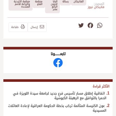
الفاتيكان
رسالة
البابا
منظمة
منظمة الأغذية
المصدر:
لاوون
الفاو
والزراعة للأمم
فاتيكان نيوز
الرابع
المتحدة
عشر
Twitter
Facebook
WhatsApp
إرسال
طباعة
تابعــــــــــونا
الأكثر قراءة
اتفاقية إطلاق مسار تأسيس فرع جديد لجامعة سيدة اللويزة في
الحمرا بالتوافق مع الرهبنة الكبوشية
عون الكنيسة المتألمة ترحّب بخطة الحكومة العراقية لإعادة العائلات
المسيحية