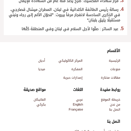
مزار شهداء المكسيك: صرح يخلّد مئة عام من الشهادة للإيمان
رسالة رئيس الطائفة الكلدانية في لبنان، المطران ميشال قصارجي،
في الذكرى السادسة لانفجار مرفأ بيروت: *لنحوّل الألم إلى رجاء ونبني
مستقبلًا يليق بلبنان*
عبد الساتر : صلّوا لأجل السلام في لبنان وفي المنطقة كلّها
الأقسام
الرئيسية
المركز الكاثوليكي
أديان
منوعات
المفكرة
ميديا
مقالات مختارة
إصدارات حبرية
روابط مفيدة
اللغات
مواقع صديقة
خريطة الموقع
عربي
الفاتيكان
من نحن
English
بكركي
اتصل بنا
Française
اتصل بنا