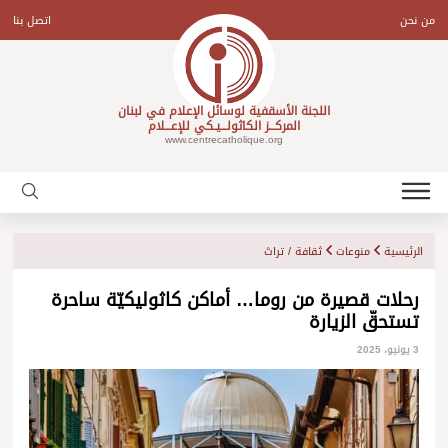
Ski
t
من نحن
اتصل بنا
conten
اللجنة الأسقفية لوسائل الإعلام في لبنان
المركـــز الكاثولـــيـكي للإعـــلام
www.centrecatholique.org
الرئيسية
منوعات
ثقافة / تراث
رحلات قصيرة من روما… أماكن كاثوليكيّة ساحرة
تستحقّ الزيارة
3 يونيو، 2025