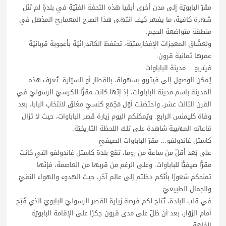
مقرّ البابويّة إلى مدن أخرى أبقيا هذه التحفة الفنّيّة في بلدةٍ لم تَنَل
شهرة كافية، ما يفسّر كيف انتهى هذا الصرح المعماريّ المذهل في
منطقة متواضعة الحجم.
ولعشّاق المعجزات الإفخارستيّة، تحتفظ الكاتدرائيّة بأعجوبة قربانيّة
عمرها ثمانية قرون.
فيتربو… مدينة الباباوات
يُمكن الوصول إلى فيتربو بسهولة، بالقطار أو السيّارة. تُعرَف هذه
المدينة باسم مدينة الباباوات، إذ إنّها كانت مقرًّا للكرسيّ الرسوليّ في
القرن الثالث عشر، واحتضنت أوّل مَجْمَع كنسيّ مغلق لانتخاب البابا، بعد
وفاة كليمنس الرابع. ويُمكنكم اليوم زيارة قصر الباباوات، حيث لا تزال
قاعاته المهيبة شاهدة على تلك اللحظة التاريخيّة.
كاستل غاندولفو… مقرّ الباباوات الصيفيّ
على بُعد أقلّ من ساعة من روما، تقع بلدة كاستل غاندولفو التي كانت
مقرًّا صيفيًّا للباباوات. وعلى الرغم من قربها من العاصمة، فإنّها
تمنحكم شعورًا بأنّكم دخلتم إلى عالم آخَر، حيث الهدوء والهواء النقيّ
والجمال الطبيعيّ.
في قلب البلدة، تُتاح لكم فرصة زيارة القصر الرسوليّ البابويّ الذي فُتِح
أمام الزوّار، بعد أن ظلّ على مدى قرون حِكرًا على الإقامة البابويّة
الخاصّة.