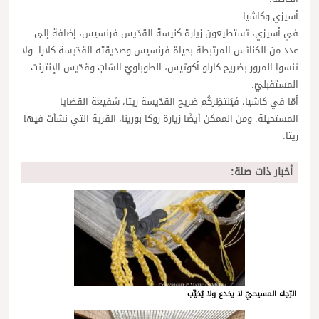
أسيزي وكاشيا
في أسيزي، تستطيعون زيارة كنيسة القدّيس فرنسيس، إضافة إلى
عدد من الكنائس المرتبطة بحياة فرنسيس وصديقته القدّيسة كلارا. ولا
تنسوا المرور بضريح كارلو أكوتيس، الطوباويّ الشابّ وقدّيس الإنترنت
المستقبليّ.
أمّا في كاشيا، فَيَنتظِركُم ضريح القدّيسة ريتا، شفيعة القضايا
المستحيلة. ومن الممكن أيضًا زيارة روكا بورينا، القرية التي نشأت فيها
ريتا.
أخبار ذات صلة:
الرّجاء المسيحيّ لا يخدع ولا يُخيِّب