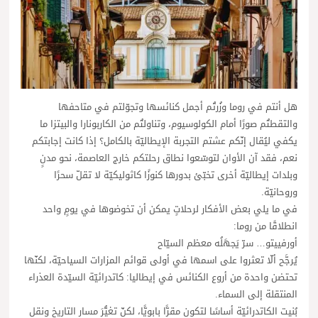
هل أنتم في روما وزُرتُم أجمل كنائسها وتجوّلتم في متاحفها
والتقطتُم صورًا أمام الكولوسيوم، وتناولتُم من الكاربونارا والبيتزا ما
يكفي ليُقال إنّكم عشتم التجربة الإيطاليّة بالكامل؟ إذا كانت إجابتكم
نعم، فقد آن الأوان لتوسّعوا نطاق رحلتكم خارج العاصمة، نحو مدنٍ
وبلدات إيطاليّة أخرى تخبّئ بدورها كنوزًا كاثوليكيّة لا تقلّ سحرًا
وروحانيّة.
في ما يلي بعض الأفكار لرحلاتٍ يمكن أن تخوضوها في يومٍ واحد
انطلاقًا من روما:
أورفييتو… سرّ يَجهَلُه معظم السيّاح
يُرجَّح ألّا تعثروا على اسمها في أولى قوائم المزارات السياحيّة، لكنّها
تحتضن واحدة من أروع الكنائس في إيطاليا: كاتدرائيّة السيّدة العذراء
المنتقلة إلى السماء.
بُنيت الكاتدرائيّة أساسًا لتكون مقرًّا بابويًّا، لكنّ تغيُّرَ مسار التاريخ ونقل