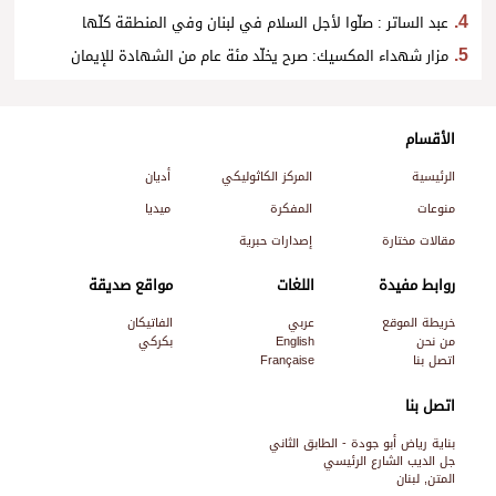
عبد الساتر : صلّوا لأجل السلام في لبنان وفي المنطقة كلّها
مزار شهداء المكسيك: صرح يخلّد مئة عام من الشهادة للإيمان
الأقسام
الرئيسية
المركز الكاثوليكي
أديان
منوعات
المفكرة
ميديا
مقالات مختارة
إصدارات حبرية
روابط مفيدة
اللغات
مواقع صديقة
خريطة الموقع
عربي
الفاتيكان
من نحن
English
بكركي
اتصل بنا
Française
اتصل بنا
بناية رياض أبو جودة - الطابق الثاني
جل الديب الشارع الرئيسي
المتن, لبنان