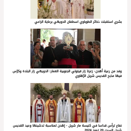
بشري استقبلت ذخائر الطوباوي اسطفان الدويهي برعاية الراعي
وفد من رعية أهدن- زغرتا زار قيتولي الجنوبية العمار: الدويهي زار البلدة وكرّس
فيها مذبح القديس شربل الرّهاوي
نفاع ترأس قداسا في كنيسة مار شربل - إهدن لمناسبة تدشينها وعيد القديس
شربل السبت 20 تموز 2024