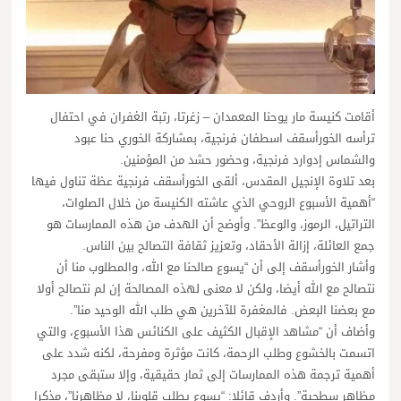
أقامت كنيسة مار يوحنا المعمدان – زغرتا، رتبة الغفران في احتفال
ترأسه الخورأسقف اسطفان فرنجية، بمشاركة الخوري حنا عبود
والشماس إدوارد فرنجية، وحضور حشد من المؤمنين.
بعد تلاوة الإنجيل المقدس، ألقى الخورأسقف فرنجية عظة تناول فيها
“أهمية الأسبوع الروحي الذي عاشته الكنيسة من خلال الصلوات،
التراتيل، الرموز، والوعظ”. وأوضح أن الهدف من هذه الممارسات هو
جمع العائلة، إزالة الأحقاد، وتعزيز ثقافة التصالح بين الناس.
وأشار الخورأسقف إلى أن “يسوع صالحنا مع الله، والمطلوب منا أن
نتصالح مع الله أيضا، ولكن لا معنى لهذه المصالحة إن لم نتصالح أولا
مع بعضنا البعض. فالمغفرة للآخرين هي طلب الله الوحيد منا”.
وأضاف أن “مشاهد الإقبال الكثيف على الكنائس هذا الأسبوع، والتي
اتسمت بالخشوع وطلب الرحمة، كانت مؤثرة ومفرحة، لكنه شدد على
أهمية ترجمة هذه الممارسات إلى ثمار حقيقية، وإلا ستبقى مجرد
مظاهر سطحية”. وأردف قائلا: “يسوع يطلب قلوبنا، لا مظاهرنا”، مذكرا