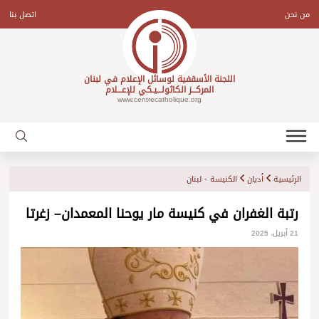
Ski
t
من نحن
اتصل بنا
conten
اللجنة الأسقفية لوسائل الإعلام في لبنان
المركـــز الكاثولـــيـكي للإعـــلام
www.centrecatholique.org
الرئيسية
أديان
الكنيسة - لبنان
رتبة الغفران في كنيسة مار يوحنا المعمدان– زغرتا
21 أبريل، 2025