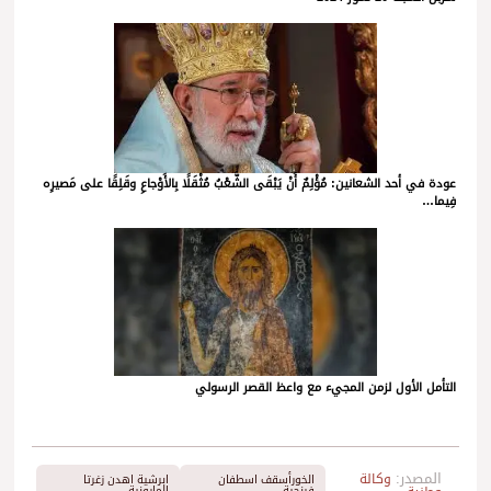
عودة في أحد الشعانين: مُؤْلِمٌ أَنْ يَبْقَى الشَّعْبُ مُثْقَلًا بِالأَوْجاعِ وقَلِقًا على مَصيرِه
فِيما…
التأمل الأول لزمن المجيء مع واعظ القصر الرسولي
المصدر:
وكالة
الخورأسقف اسطفان
ابرشية اهدن زغرتا
فرنجية
المارونية