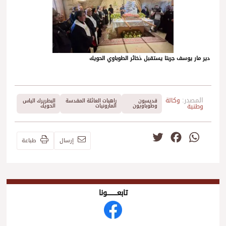
دير مار يوسف جربتا يستقبل ذخائر الطوباوي الحويك
المصدر:
وكالة
قديسون
راهبات العائلة المقدسة
البطريرك الياس
وطنية
وطوباويون
المارونيات
الحويك
Twitter
Facebook
WhatsApp
إرسال
طباعة
تابعــــــــــونا