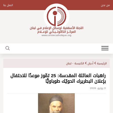
Ski
t
من نحن
اتصل بنا
conten
اللجنة الأسقفية لوسائل الإعلام في لبنان
المركـــز الكاثولـــيـكي للإعـــلام
www.centrecatholique.org
الرئيسية
أديان
الكنيسة - لبنان
راهبات العائلة المقدسة: 25 تمّوز موعدًا للاحتفال
بإعلان البطريرك الحويّك طوباويًّا
3 يونيو، 2026