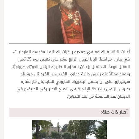
أعلنت الرئاسة العامة في جمعية راهبات العائلة المقدسة المارونيات،
في بيان، “موافقة البابا لاوون الرابع عشر على تعيين يوم 25 تمّوز
المقبل موعدًا للاحتفال بإعلان المكرّم البطريرك الياس الحويّك طوباويًّا،
ويوفد ممثلاً عنه رئيس دائرة دعاوى القدّيسين الكردينال مرشيلّو
سيميرارو، على ان يحتفل البطريرك الماروني الكاردينال مار بشاره
بطرس الرّاعي بالذبيحة الإلهيّة في الصرح البطريركيّ الصيفيّ في
الديمان عند الخامسة من بعد الظهر”.
أخبار ذات صلة: