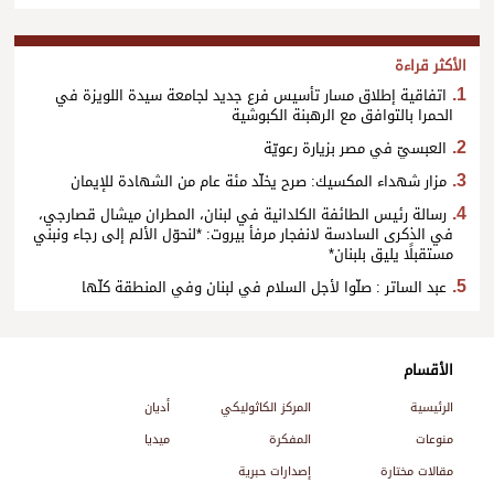
الأكثر قراءة
اتفاقية إطلاق مسار تأسيس فرع جديد لجامعة سيدة اللويزة في
الحمرا بالتوافق مع الرهبنة الكبوشية
العبسيّ في مصر بزيارة رعويّة
مزار شهداء المكسيك: صرح يخلّد مئة عام من الشهادة للإيمان
رسالة رئيس الطائفة الكلدانية في لبنان، المطران ميشال قصارجي،
في الذكرى السادسة لانفجار مرفأ بيروت: *لنحوّل الألم إلى رجاء ونبني
مستقبلًا يليق بلبنان*
عبد الساتر : صلّوا لأجل السلام في لبنان وفي المنطقة كلّها
الأقسام
الرئيسية
المركز الكاثوليكي
أديان
منوعات
المفكرة
ميديا
مقالات مختارة
إصدارات حبرية