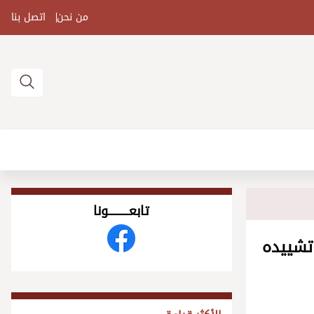
من نحن
اتصل بنا
تابعــــــــــونا
 تشييده