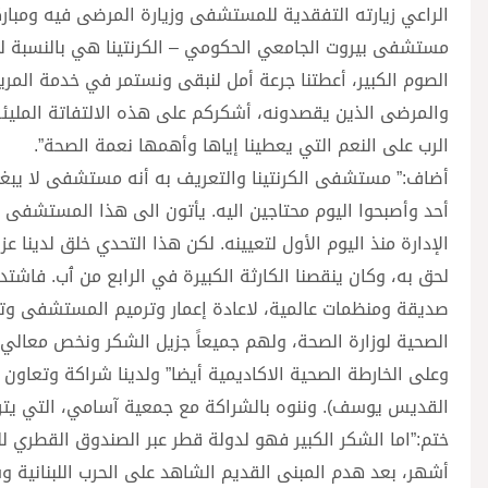
الراعي زيارته التفقدية للمستشفى وزيارة المرضى فيه ومباركت
مستشفى بيروت الجامعي الحكومي – الكرنتينا هي بالنسبة لنا
الصوم الكبير، أعطتنا جرعة أمل لنبقى ونستمر في خدمة ال
والمرضى الذين يقصدونه، أشكركم على هذه الالتفاتة المليئ
الرب على النعم التي يعطينا إياها وأهمها نعمة الصحة”.
أضاف:” مستشفى الكرنتينا والتعريف به أنه مستشفى لا يبغي 
أحد وأصبحوا اليوم محتاجين اليه. يأتون الى هذا المستشفى ل
الإدارة منذ اليوم الأول لتعيينه. لكن هذا التحدي خلق لدينا
لحق به، وكان ينقصنا الكارثة الكبيرة في الرابع من ٱب. فاش
صديقة ومنظمات عالمية، لاعادة إعمار وترميم المستشفى وت
الصحية لوزارة الصحة، ولهم جميعاً جزيل الشكر ونخص معالي و
وعلى الخارطة الصحية الاكاديمية أيضا” ولدينا شراكة وتعاون مع
القديس يوسف). وننوه بالشراكة مع جمعية آسامي، التي يترأ
ختم:”اما الشكر الكبير فهو لدولة قطر عبر الصندوق القطري لل
أشهر، بعد هدم المبنى القديم الشاهد على الحرب اللبنانية 