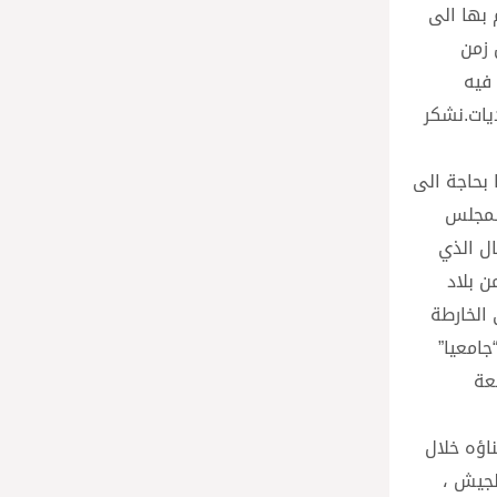
 بها الى
 زمن
فيه
يات.نشكر
بحاجة الى
 لمجلس
ال الذي
ن بلاد
الخارطة
جامعيا”
عة
اؤه خلال
لجيش ،