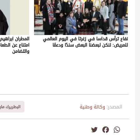
نفاع ترأس قداسا في زغرتا في اليوم العالمي
المطران ابراهي
للمريض: لنكن لبعضنا البعض سندًا ودعمًا
امتناع عن الطعا
والتضامن
المصدر:
وكالة وطنية
البطريرك ما
Twitter
Facebook
WhatsApp