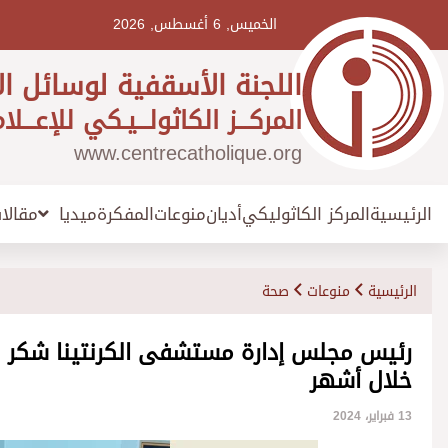
Ski
t
الخميس, 6 أغسطس, 2026
conten
اللجنة الأسقفية لوسائل ال
المركـــز الكاثولـــيـكي للإعـــلا
www.centrecatholique.org
الرئيسية
المركز الكاثوليكي
أديان
منوعات
المفكرة
مقالا
ميديا
الرئيسية
منوعات
صحة
رئيس مجلس إدارة مستشفى الكرنتينا شكر للر
خلال أشهر
13 فبراير، 2024