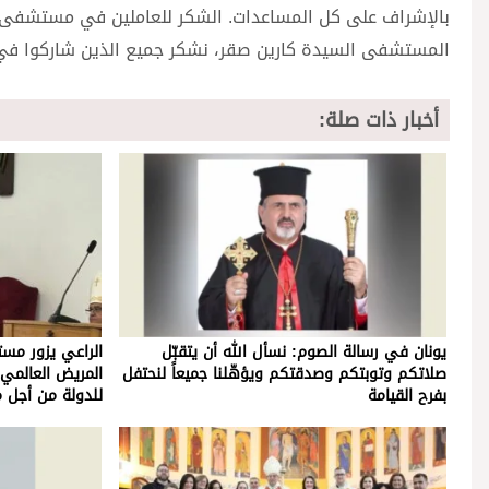
بالإشراف على كل المساعدات. الشكر للعاملين في مستشفى ال
المستشفى السيدة كارين صقر، نشكر جميع الذين شاركوا في ال
أخبار ذات صلة:
يونان في رسالة الصوم: نسأل الله أن يتقبّل
الراعي يزور مست
صلاتكم وتوبتكم وصدقتكم ويؤهّلنا جميعاً لنحتفل
المريض العالمي"
بفرح القيامة
للدولة من أجل 