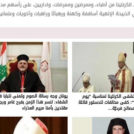
كرنتينا من أطباء، وممرضين وممرضات، واداريين، على رأسهم مدي
ذبيحة الإلهية أساقفة وكهنة ورهبانًا وراهبات وأخويات وعلمانيي
يونان وجه رسالة الصوم وتمنى للبابا
شفى الكرنتينا لمناسبة "يوم
الشفاء: لنسر هذا الزمن بفرح غامر ورج
: كفى مخالفات للدستور قاتلة
مقتدين بأمنا مريم العذراء
مصالح فرديّة…