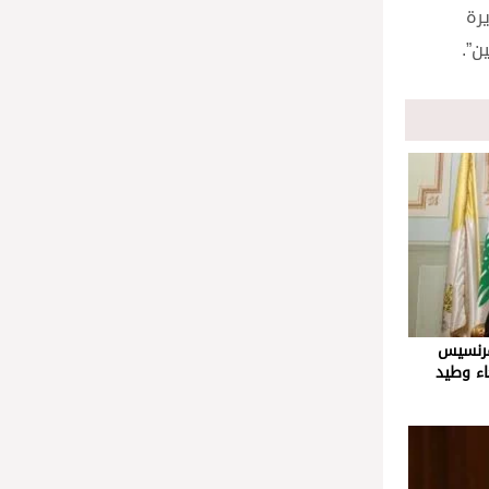
رة
ن”.
 فرنسيس
اء وطيد