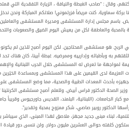
هم، وقال : “صاحب الغبطة والنيافة ، الزيارة التفقدية التي قمتم
 بركة سماوية. كنت مريضاً فزرتموني! صلاتكم المباركة ونحن ندخل
مريض. باسم مجلس إدارة المستشفى ومديرة المستشفى والعاملين 
ة بالمحبة والعاطفة لكل من يعيش اليوم الضيق والصعوبات والتحد
الربح. هو مستشفى المحتاجين. لكن اليوم أصبح للذين لم يكونوا 
ثقتهم به وبأطبائه وإدارييه وممرضيه. غبطة أبينا، كان هناك تحد
 عزيمة لمواجهة ما تعرض له المستشفى خلال الحرب اللبنانية والإهم
تدت العزيمة لدى القيمين على هذا المستشفى وبمساعدة الخيًرين م
جهيزه بأحدث المعدات الطبية والصحية، مما وضع المستشفى على 
زير الصحة الدكتور فراس أبيض. وللعلم أصبح مستشفى الكرنتينا “
 كبار الجامعات. (اللبنانية، البلمند، القديس جاورجيوس وقريباً جام
سها الدكتور روبير صاصي، شكر ممزوج بمحبة وتقدير”.
تنمية، لبناء مبنى جديد مجهز، ملاصق لهذا المبنى، الذي سيباشر بن
وستكون كلفته حوالى العشرين مليون دولار. ولن ننسى دور قيادة ا