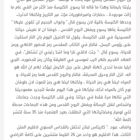
يثبتنا بايماننا وهذا ما قاله لنا يسوع. الكنيسة منذ اكثر من الفي عام ما
زالت موجودة ، حضارات وامبراطوريات مرّت عبر التاريخ ولكنها اندثرت،
وحدها الكنيسة باقية لان يسوع قال ” وابواب الجحيم لن تقوى عليها ”
الكنيسة بناها يسوع وبفعل الروح القدس ، خوفنا ان لا نعيش حياتنا
المسيحية في قلب الكنيسة، يقول لنا الانجيل اليوم بان النار استقرت
على رؤوس الرسل، فالنار في الكتاب المقدس رمز للحضور الالهي ورمز
للحياة، يسوع قال :” جئت لالقي نارا وما اشدّ رغبني ان تشتعل”، في
العهد القديم ظهر الرب لموسى في العليقة وكان رمز للحضوره، النبي
ايليا عندما تحدى كهنة البعل على جبل الكرمل ليؤكد لهم ان الله هو
اله، انزل النار وحرق المحرقة، فالنار والروح القدس هما رمز للحياة، و
المياه ايضاَ هي رمز الحياة ، ولكنها ايضا هي رمز للموت لان طوفان
نوح كان بالمياه لذلك نباركها في هذا اليوم علامة لتجديد معموديتنا
التي ننالها مرة فقط في حياتنا. وفي قلب الكنيسة وجدت جماعات
واشخاص لنقل الرسالة وبفعل الروح القدس ومن هذه الجماعات محطة
تلي لوميار وفضائياتها التي انطلقت بعيد العنصرة منذ 35 سنة لتنشر
كلمة الله”.
واضاف عبود :” كاريتاس لبنان تحتفل بالقداس السنوي لاقليم المتن
الثالت، هذا الاقليم هو واحد من 26 اقليما منتشرين على كافة الاراضي