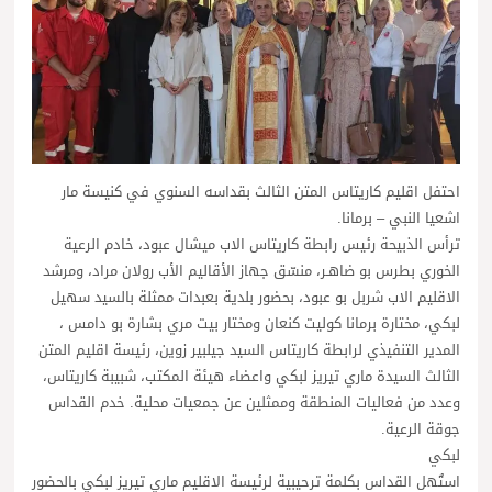
احتفل اقليم كاريتاس المتن الثالث بقداسه السنوي في كنيسة مار
اشعيا النبي – برمانا.
ترأس الذبيحة رئيس رابطة كاريتاس الاب ميشال عبود، خادم الرعية
الخوري بطرس بو ضاهـر، منسّق جهاز الأقاليم الأب رولان مراد، ومرشد
الاقليم الاب شربل بو عبود، بحضور بلدية بعبدات ممثلة بالسيد سهيل
لبكي، مختارة برمانا كوليت كنعان ومختار بيت مري بشارة بو دامس ،
المدير التنفيذي لرابطة كاريتاس السيد جيلبير زوين، رئيسة اقليم المتن
الثالث السيدة ماري تيريز لبكي واعضاء هيئة المكتب، شبيبة كاريتاس،
وعدد من فعاليات المنطقة وممثلين عن جمعيات محلية. خدم القداس
جوقة الرعية.
لبكي
استُهل القداس بكلمة ترحيبية لرئيسة الاقليم ماري تيريز لبكي بالحضور