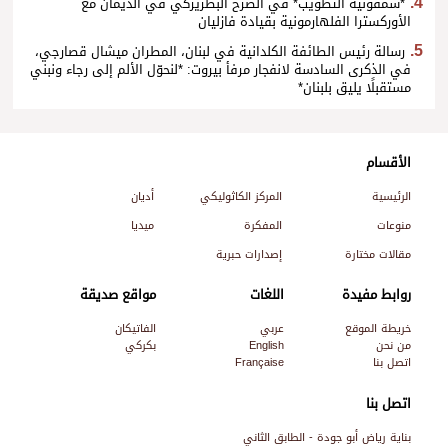
*سمفونية التطويب* في الصرح البطريركي في الديمان مع
الأوركسترا الفلهارمونية بقيادة فازليان
رسالة رئيس الطائفة الكلدانية في لبنان، المطران ميشال قصارجي،
في الذكرى السادسة لانفجار مرفأ بيروت: *لنحوّل الألم إلى رجاء ونبني
مستقبلًا يليق بلبنان*
الأقسام
الرئيسية
المركز الكاثوليكي
أديان
منوعات
المفكرة
ميديا
مقالات مختارة
إصدارات حبرية
روابط مفيدة
اللغات
مواقع صديقة
خريطة الموقع
عربي
الفاتيكان
من نحن
English
بكركي
اتصل بنا
Française
اتصل بنا
بناية رياض أبو جودة - الطابق الثاني