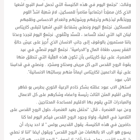
وقالت: “نجتمع اليوم في هذه الكنيسة التي تحمل اسمَ النبيّ اشعيا
الذي كان مصلِحاً اجتماعياً مناصراً للمسكين، لامَ شعبَهُ اشدَّ اللوم
ووبَخَهُم لبذخِهم وترفِهم ورشوتِهم وانعدامِ الاحساس وظلمِهم
للمساكين. نجتمعُ اليومَ ونصلي بشفاعةِ النبي اشعيا لتبقى كاريتاس
لبنان اليد التي تمتد لتُساعد ، لتَسنُد ولتُقوي. نجتمعُ اليومَ لنجدِدَ وعدَنا
باننا مستمرون بالوقوفِ إلى جانبِ الانسان الذي أُجبِرَ على عيشِ حالةِ
الفقرِ بسبب طغاة المالِ و”الحرامية”. نجتمعُ اليوم لنصلّي في عيد
العنصرة، على نيةِ كاريتاس بأن تكون هذه العِلّية التي تنطلق منها
بقوة الروح القدس الى كل مريض ومحتاج ومشرّد . ونصلي في قداسِنا
على نية الداعمين لكاريتاس ايماناً منهم برسالتِها الانسانية”.
الأب عبود
استهل الاب عبود عظته بشكر خادم الرعية الخوري بطرس بو ضاهر
والى اقليم المتن الثالث رئيسة واعضاء وشكرهم على كل الاعمال
والمبادرات التي يقوم بها الاقليم لمساعدة المحتاجين .
وعن عيد العنصرة ، قال: “نحتفل بعيد العنصرة، حلول الروح القدس على
التلاميذ في العلية، ولولا وجود الروح القدس فيكم اليوم لما كنا
حاضرين في هذه الكنيسة، يقول القديس بولس ” لا احد يدرك أن
يسوع هو الرب الا بالهامات من الروح القدس” ويقول ايضا “اننا لا نصلي
بل الروح القدس يصلي فينا بأنات لا توصف ” الروح القدس هو الذي