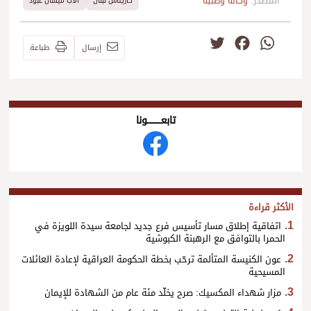
المصدر:
وكالة وطنية
كاريتاس لبنان
الاب ميشال عبود
Twitter
Facebook
WhatsApp
إرسال
طباعة
تابعــــــــــونا
الأكثر قراءة
اتفاقية إطلاق مسار تأسيس فرع جديد لجامعة سيدة اللويزة في
الحمرا بالتوافق مع الرهبنة الكبوشية
عون الكنيسة المتألمة ترحّب بخطة الحكومة العراقية لإعادة العائلات
المسيحية
مزار شهداء المكسيك: صرح يخلّد مئة عام من الشهادة للإيمان