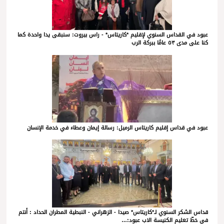
عبود في القداس السنوي لإقليم *كاريتاس* - راس بيروت: سنبقى يدا واحدة كما
كنا على مدى ٥٣ عامًا ببركة الرب
عبود في قداس إقليم كاريتاس الرميل: رسالة إيمان وعطاء في خدمة الإنسان
قداس الشكر السنوي لـ*كاريتاس* صيدا - الزهراني - النبطية المطران الحداد : أنتم
في خطّ تعليم الكنيسة الاب عبود:…