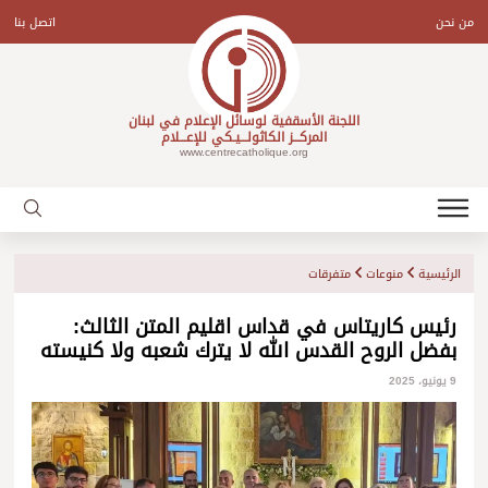
Ski
t
من نحن
اتصل بنا
conten
اللجنة الأسقفية لوسائل الإعلام في لبنان
المركـــز الكاثولـــيـكي للإعـــلام
www.centrecatholique.org
الرئيسية
منوعات
متفرقات
رئيس كاريتاس في قداس اقليم المتن الثالث:
بفضل الروح القدس الله لا يترك شعبه ولا كنيسته
9 يونيو، 2025