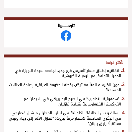
تابعــــــــــونا
الأكثر قراءة
اتفاقية إطلاق مسار تأسيس فرع جديد لجامعة سيدة اللويزة في
الحمرا بالتوافق مع الرهبنة الكبوشية
عون الكنيسة المتألمة ترحّب بخطة الحكومة العراقية لإعادة العائلات
المسيحية
*سمفونية التطويب* في الصرح البطريركي في الديمان مع
الأوركسترا الفلهارمونية بقيادة فازليان
رسالة رئيس الطائفة الكلدانية في لبنان، المطران ميشال قصارجي،
في الذكرى السادسة لانفجار مرفأ بيروت: *لنحوّل الألم إلى رجاء ونبني
مستقبلًا يليق بلبنان*