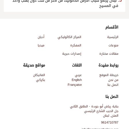
لبنان يجمع شباب الأرمن الكاثوليك من أكثر من ست دول بقلب واحد
في المسيح
الأقسام
الرئيسية
المركز الكاثوليكي
أديان
منوعات
المفكرة
ميديا
مقالات مختارة
إصدارات حبرية
روابط مفيدة
اللغات
مواقع صديقة
خريطة الموقع
عربي
الفاتيكان
من نحن
English
بكركي
اتصل بنا
Française
اتصل بنا
بناية رياض أبو جودة - الطابق الثاني
جل الديب الشارع الرئيسي
المتن, لبنان
9614710787