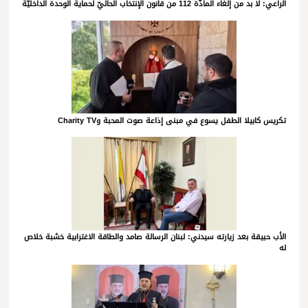
الراعي: لا بد من إلغاء المادّة 112 من قانون الإنتخاب الحاليّ لحماية الوحدة الداخليّة
تكريس كابيلا الطفل يسوع في مبنى إذاعة صوت المحبة وCharity TV
الأب حبيقة بعد زيارته سيدني: لبنان الرسالة صامد والطاقة الاغترابية خشبة خلاص
له