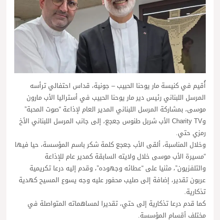
أُقيم في كنيسة مار يوحنا الحبيب – جونية، قداس احتفالي ترأسه
المرسل اللبناني رئيس دير مار يوحنا الحبيب في أستراليا الأب مارون
موسى، بمشاركة المرسل اللبناني المدير العام لإذاعة “صوت المحبة”
وCharity TV الأب شربل طنوس جعجع، إلى جانب المرسل اللبناني الأخ
رمزي حتي.
وخلال المناسبة، ألقى الأب جعجع كلمة شكر باسم المؤسسة، حيا فيها
“مسيرة الأب موسى خلال ولايته السابقة كمدير عام للإذاعة
والتلفزيون”، مثنيا على “عطائه وجهوده”، وقدم إليه درعا تكريمية
عربون تقدير، إضافة إلى صليب محفور عليه وجه يسوع المسيح كهدية
تذكارية.
كما قدم درعا تذكارية إلى حتي، تقديرا لمساهماته المتواصلة في
مختلف أقسام المؤسسة.