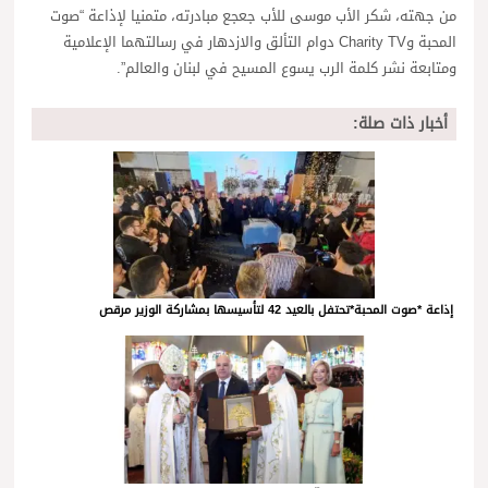
من جهته، شكر الأب موسى للأب جعجع مبادرته، متمنيا لإذاعة “صوت
المحبة وCharity TV دوام التألق والازدهار في رسالتهما الإعلامية
ومتابعة نشر كلمة الرب يسوع المسيح في لبنان والعالم”.
أخبار ذات صلة:
إذاعة *صوت المحبة*تحتفل بالعيد 42 لتأسيسها بمشاركة الوزير مرقص