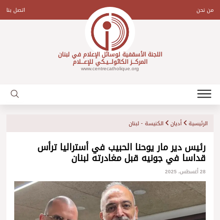
Ski
t
من نحن
اتصل بنا
conten
اللجنة الأسقفية لوسائل الإعلام في لبنان
المركـــز الكاثولـــيـكي للإعـــلام
www.centrecatholique.org
الرئيسية
أديان
الكنيسة - لبنان
رئيس دير مار يوحنا الحبيب في أستراليا ترأس
قداسا في جونيه قبل مغادرته لبنان
28 أغسطس، 2025