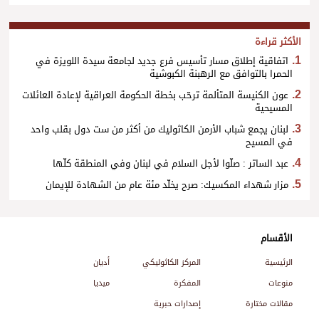
الأكثر قراءة
اتفاقية إطلاق مسار تأسيس فرع جديد لجامعة سيدة اللويزة في
الحمرا بالتوافق مع الرهبنة الكبوشية
عون الكنيسة المتألمة ترحّب بخطة الحكومة العراقية لإعادة العائلات
المسيحية
لبنان يجمع شباب الأرمن الكاثوليك من أكثر من ست دول بقلب واحد
في المسيح
عبد الساتر : صلّوا لأجل السلام في لبنان وفي المنطقة كلّها
مزار شهداء المكسيك: صرح يخلّد مئة عام من الشهادة للإيمان
الأقسام
الرئيسية
المركز الكاثوليكي
أديان
منوعات
المفكرة
ميديا
مقالات مختارة
إصدارات حبرية