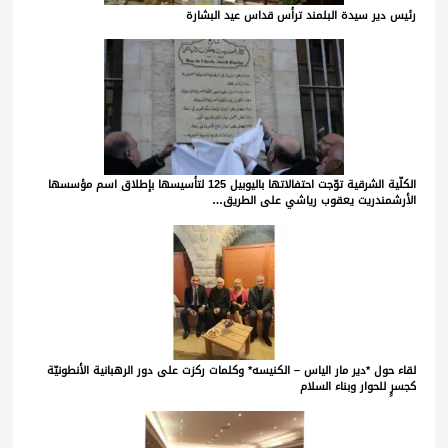
رئيس دير سيدة البلمند ترأس قداس عيد البشارة
الكلّية الشرقية توّجت احتفالاتها باليوبيل 125 لتأسيسها بإطلاق اسم مؤسسها
الأرشمندريت يعقوب رياشي على الطريق…
لقاء حول *دير مار الياس – الكنيسه* وكلمات ركزت على دور الرهبانية الأنطونيّة
كجسرٍ للحوار وبناء السلام