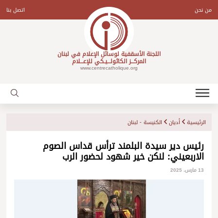
Ski
t
من نحن
اتصل بنا
conten
اللجنة الأسقفية لوسائل الإعلام في لبنان
المركـــز الكاثولـــيـكي للإعـــلام
www.centrecatholique.org
الرئيسية
أديان
الكنيسة - لبنان
رئيس دير سيدة البلمند ترأس قداس الصوم
الاربعيني: لنكن خير شهود لحضور الرب
13 مارس، 2025