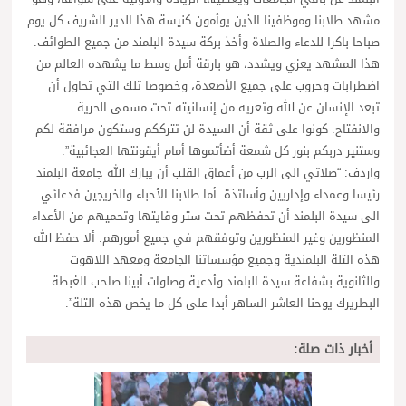
مشهد طلابنا وموظفينا الذين يوأمون كنيسة هذا الدير الشريف كل يوم
صباحا باكرا للدعاء والصلاة وأخذ بركة سيدة البلمند من جميع الطوائف.
هذا المشهد يعزي ويشدد، هو بارقة أمل وسط ما يشهده العالم من
اضطرابات وحروب على جميع الأصعدة، وخصوصا تلك التي تحاول أن
تبعد الإنسان عن الله وتعريه من إنسانيته تحت مسمى الحرية
والانفتاح. كونوا على ثقة أن السيدة لن تترككم وستكون مرافقة لكم
وستنير دربكم بنور كل شمعة أضأتموها أمام أيقونتها العجائبية”.
واردف: “صلاتي الى الرب من أعماق القلب أن يبارك الله جامعة البلمند
رئيسا وعمداء وإداريين وأساتذة. أما طلابنا الأحباء والخريجين فدعائي
الى سيدة البلمند أن تحفظهم تحت ستر وقايتها وتحميهم من الأعداء
المنظورين وغير المنظورين وتوفقهم في جميع أمورهم. ألا حفظ الله
هذه التلة البلمندية وجميع مؤسساتنا الجامعة ومعهد اللاهوت
والثانوية بشفاعة سيدة البلمند وأدعية وصلوات أبينا صاحب الغبطة
البطريرك يوحنا العاشر الساهر أبدا على كل ما يخص هذه التلة”.
أخبار ذات صلة: