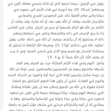
يقول في الإنجيل: حيثما اجتمع اثنان أو ثلاثة باسمي فهناك أكون في
وسطهم” (مت18: 20). وما أحوجنا في هذه الأيام الى حضوره في
حياتنا والى فهم أهميّة ذلك على الصعيدين الفردي والجماعي.
فالإنسان للأسف يعتقد أن الله بعيد عنه، أو أنه فكرة، وقد يعتقد أن
الكلام عن الله هو أفكار فلسفية أو نسج من الخيال. ولكن على العكس
إذا ما رجع الإنسان الى ذاته واكتشفها وغاص في أعماقها وفهم
ذاته لا يستطيع إلا أن يكتشف ويعرف أن الله في داخله. فالرب يقول
“ملكوت الله في داخلكم” (لو17: 21). ومعرفة الله الكاملة لا تتحقق إلا
بمصالحة الإنسان مع نفسه ومع الآخر على أساس المحبة “ومن لا يحب
لم يعرف الله، لأن الله محبة” (1 يو 4 : 8 )”.
وتابع: “اليوم وفي هذه الأيام المباركة حيث جو الصيام يعم البلاد
بأسرها، والجميع يصوم من المسيحيين والمسلمين، ليس خوفا من الله
بل ذبيحة شكران وتسبيح للإله الذي أحبنا أولا وتعبيرا عن اشتراك الجسد
والروح في العبادة، نصلي أن يكون هذا الصوم المترافق مع الصلاة
الحارة مقبولا لدى الله من الجميع ونطلب منه أن يقبل طلباتنا وصلاتنا
التي نرفعها اليوم ويبارك حياتنا ويوفقنا جميعا لكي نكون خير شهود
لحضوره في حياتنا وفي حياة إخوتنا في الإنسانية والمجتمع. وهنا لا
يمكنني إلا أن أنوه وأشارككم فرحتي في مشهد مؤثر تتميز به جامعة
البلمند عن باقي الجامعات ويعطيها الريادة والأولية على سواها، وهو