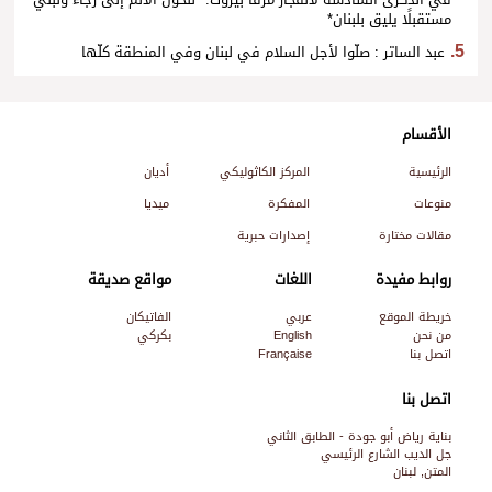
مستقبلًا يليق بلبنان*
عبد الساتر : صلّوا لأجل السلام في لبنان وفي المنطقة كلّها
الأقسام
الرئيسية
المركز الكاثوليكي
أديان
منوعات
المفكرة
ميديا
مقالات مختارة
إصدارات حبرية
روابط مفيدة
اللغات
مواقع صديقة
خريطة الموقع
عربي
الفاتيكان
من نحن
English
بكركي
اتصل بنا
Française
اتصل بنا
بناية رياض أبو جودة - الطابق الثاني
جل الديب الشارع الرئيسي
المتن, لبنان