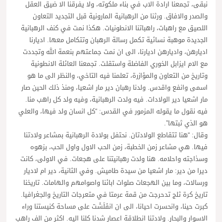
نبقى، تجمعنا ارادة الاب في بناء ملكوته، ولا يفرقنا الا ضيق العقل
والصدر والافاق. ورثنا من الرهبانية المارونية قبل التجديد التعاون
اللصيق مع راهبات، راهباتنا الانطونيات. هكذا نمت في كنف الرهبانية
الجديدة موهبة نسائية تكمل رسالة الرهبان وتتكامل معها. اديارنا
اديارهن، واديارهن اديارنا، الى ان نمت جماعتهم بنعمة الله وتجددت
مع الام ايزابل الخوري الفاضلة واستقلت. تجمعنا العائلة الانطونية
وتاريخ من التعاون والمؤازرة، تعلمنا فيه التاخي، والنظر الى ما هو
اسمى وانفع واقدس. ولدنا رهبان دير مار اشعيا، ومنذ ذلك الحين صار
مار اشعيا دير الولادات. فيه ولدت الرهبانية، وفيه ولد كل راهب منا.
فيه نقول ما يقوله المزمور في القدس: “كل انسان ولد فيها، والعلي
هو الذي ثبتها”.
وقال: “هنا تتقاطع الولادتان. نحتفل بولادة الرهبانية بمشاعر ولادتنا
فيها. هي مشاعر زمن الخطبة، زمن الحب الاول واول الحب، بزهوه
وسذاجته واحلامه. هنا ولدت رهبانيتنا على هجعات. في الاولى، كانت
ديرا من دير: مار اشعيا من سيدة طاميش. وفي الثانية، دير ام لاديار
ورسالات، وما بين الهجعات صلوات ابائنا واصوامهم والهامات. تاريخنا
تاريخ كرة ثلج تدحرجت من قمة عرمتا في متعرجات التاريخ والجغرافيا.
كبرت حينا، وانحسرت احيانا، الى ان انفَلَشَت على مساحة كنيستنا وراء
الاسوار والبحار. ولادتنا انطلاقة اعصار شدنا كلنا اليه. اكثر من الف راهب