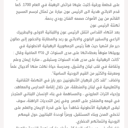
على قطعة ورقية كتبت عليها فرائض الرهبنة في العام 1700. كما
قدم الاباتي هدية الى الرئيس عون عبارة عن تمثال لجسم المسيح
القائم من بين الأموات صممه الفنان رودي رحمة.
تهنئة الرئيس عون
بعد انتهاء القداس انتقل الرئيس عون واللبنانية الاولى والبطريرك
الراعي والسفير البابوي والاباتي بو رعد والمطارنة والحضور إلى صالون
دير مار اشعيا حيث هنأ رئيس الجمهورية الرهبانية الانطونية في
يوبيلها منوهاً بعطاءاتها على مدى السنوات ال ٣٢٥ الماضية وقال :
“كانت الرهبانية على مدى هذه السنوات وستبقى ، منارة إيمان وعلم
وثقافة في قلب لبنان والشرق، ومدرسة حياة نهلت منها ألاجيال علماً
ومعرفة والكثير من القيم الروحية السامية”.
واضاف: “لقد كان للرهبان الأنطونيين دور بارز في النهضة الثقافية
والتعليمية في لبنان والمنطقة، من خلال إقامة المدارس والمعاهد،
وإحياء التراث الماروني ، والمساهمة في بناء الإنسان اللبناني المتجذر
في قيمه والمنفتح على العصر. وفي زمن التحديات الراهنة، سوف
تبقى الرهبانية الأنطونية شاهداً حياً على قدرة الإيمان والعلم على
تخطي المحن وبناء المستقبل، ورمزاً لوحدة اللبنانيين حول قيمهم
الروحية وانتمائهم الحضاري.