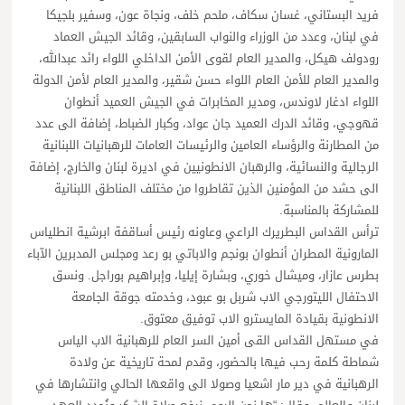
فريد البستاني، غسان سكاف، ملحم خلف، ونجاة عون، وسفير بلجيكا
في لبنان، وعدد من الوزراء والنواب السابقين، وقائد الجيش العماد
رودولف هيكل، والمدير العام لقوى الأمن الداخلي اللواء رائد عبدالله،
والمدير العام للأمن العام اللواء حسن شقير، والمدير العام لأمن الدولة
اللواء ادغار لاوندس، ومدير المخابرات في الجيش العميد أنطوان
قهوجي، وقائد الدرك العميد جان عواد، وكبار الضباط، إضافة الى عدد
من المطارنة والرؤساء العامين والرئيسات العامات للرهبانيات اللبنانية
الرجالية والنسائية، والرهبان الانطونيين في اديرة لبنان والخارج، إضافة
الى حشد من المؤمنين الذين تقاطروا من مختلف المناطق اللبنانية
للمشاركة بالمناسبة.
ترأس القداس البطريرك الراعي وعاونه رئيس أساقفة ابرشية انطلياس
المارونية المطران أنطوان بونجم والاباتي بو رعد ومجلس المدبرين الآباء
بطرس عازار، وميشال خوري، وبشارة إيليا، وإبراهيم بوراجل. ونسق
الاحتفال الليتورجي الاب شربل بو عبود، وخدمته جوقة الجامعة
الانطونية بقيادة المايسترو الاب توفيق معتوق.
في مستهل القداس القى أمين السر العام للرهبانية الاب الياس
شماطة كلمة رحب فيها بالحضور، وقدم لمحة تاريخية عن ولادة
الرهبانية في دير مار اشعيا وصولا الى واقعها الحالي وانتشارها في