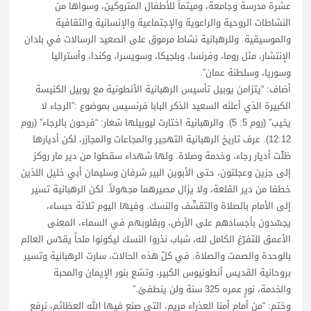
عشرة مدرسة وجامعة، وميتماً للأطفال المتروكين، وسواها من
النشاطات الروحية والراعوية والإجتماعية والإنسانية والثقافية
والموسيقية. وللرهبانية نشاط مرموق على الصعيد الرسالات في بلدان
الإنتشار، مثل روما، وفرنسا، وبلجيكا، وسويسرا، وكندا، وأستراليا
وسوريا، وسلطنة عمان”.
أضاف: “يتزامن يوبيل تأسيس الرهبانية الأنطونية مع يوبيل الكنيسة
الكبيرة الذي أعلنه السعيد الذكر البابا فرنسيس بموضوع :”الرجاء لا
يخيب” (روم 5: 5). والرهبانية اختارت ليوبيلها شعار: “فرحون بالرجاء” (روم
12:12). عرف تاريخ الرهبانية التهجير والمجاعات والمجازر، لكن أديارها
ظلّت أديار رجاء، وخدمة وصلاة. ولها شهداء سقطوا من دير مار روكز
إلى جزين وعجلتون، حتى الأبوين البير شرفان وسليمان أبي خليل اللذين
خطفا من دير القلعة، ولا يزال مصيرهما مجهولاً. لكن الرهبانية تسير
إلى الأمام بالصلاة والتقشّف والنسك. وفيها اليوم ثلاثة حبساء،
يجسّدون بأجسادهم على الأرض، وبقلوبهم في السماء، المعنى
الأعمق للتفرّغ الكامل لله، شباب نذروا النسك ليكونوا ملحاً يقدّس العالم
بالوحدة والصمت والصلاة. في كلّ هذه الحالات، سارت الرهبانية وتسير
بروحانية القديس أنطونيوس الكبير، وتشع بنور الإيمان والمحبة
والخدمة، نورٍ عمره 325 سنة ولن ينطفئ.”
وختم: “من أمام أمنا العذراء مريم، التي صنع فيها الله العظائم، نرفع