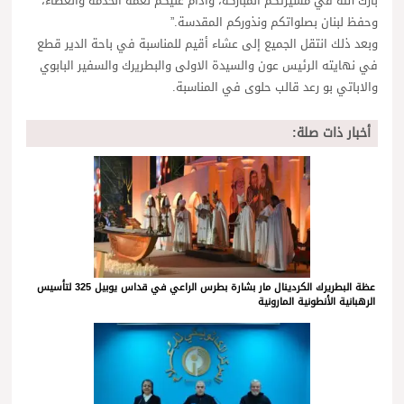
بارك الله في مسيرتكم المباركة، وأدام عليكم نعمة الخدمة والعطاء،
وحفظ لبنان بصلواتكم ونذوركم المقدسة.”
وبعد ذلك انتقل الجميع إلى عشاء أقيم للمناسبة في باحة الدير قطع
في نهايته الرئيس عون والسيدة الاولى والبطريرك والسفير البابوي
والاباتي بو رعد قالب حلوى في المناسبة.
أخبار ذات صلة:
عظة البطريرك الكردينال مار بشارة بطرس الراعي في قداس يوبيل 325 لتأسيس
الرهبانية الأنطونية المارونية