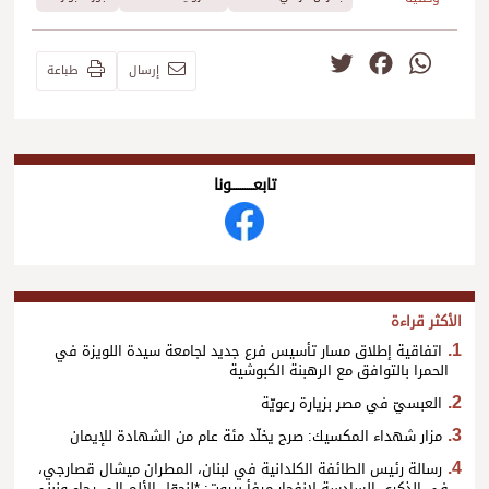
Twitter
Facebook
WhatsApp
إرسال
طباعة
تابعــــــــــونا
الأكثر قراءة
اتفاقية إطلاق مسار تأسيس فرع جديد لجامعة سيدة اللويزة في
الحمرا بالتوافق مع الرهبنة الكبوشية
العبسيّ في مصر بزيارة رعويّة
مزار شهداء المكسيك: صرح يخلّد مئة عام من الشهادة للإيمان
رسالة رئيس الطائفة الكلدانية في لبنان، المطران ميشال قصارجي،
في الذكرى السادسة لانفجار مرفأ بيروت: *لنحوّل الألم إلى رجاء ونبني