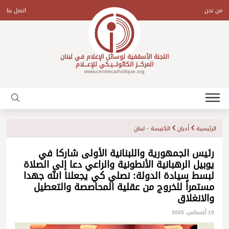
Ski
t
من نحن
اتصل بنا
conten
اللجنة الأسقفية لوسائل الإعلام في لبنان
المركـــز الكاثولـــيـكي للإعـــلام
www.centrecatholique.org
الرئيسية
أديان
الكنيسة - لبنان
رئيس الجمهورية واللبنانية الأولى شاركا في
يوبيل الرهبانية الأنطونية والراعي دعا إلى الصلاة
لبسط سيادة الدولة: نصلي كي يجعلنا الله جهدا
مستمراً للخروج من عقلية المحاصصة والتعطيل
والانغلاق
19 أغسطس، 2025