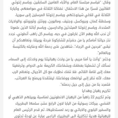
وقال: “فباسم مجلسنا العام، والآباء العامين السابقين، وباسم إخوتي
الغائبين قسرًا عن هذا الاحتفال: نسّاكنا الثلاثة في صوامعهم، وكبارنا
الثلاثة في قلالي شيخوختهم، وباسم إخوتنا المرسلين إلى سوريا،
وسلطنة عُمان، وبروكسل، وجنيف، ومالبورن، وونتزر، وتورونتو، والولايات
المتحدة، وباسم إخوتنا المبتدئين والدارسين، وباسم آبائنا الذين علمونا
أن نحب الله وهم الآن غارقون في حبه، وباسم كل راهب أنطوني، نجدد
نذر حياتنا أمامكم يا من حضرتم لتشاركونا فرحة يوبيلنا، ونعاهدكم أن
نبقى “فرحين في الرجاء”، شاهدين على رحمة الله وعنايته بالكنيسة
وبالعالم”.
وختم: “وأنت يا أمنا مريم، يا من ولدت رهبانيتنا يوم ولادتك إلى السماء،
نسألك أن تشملينا بعطفك وبشفاعتك الكريمة على الدوام، وترفعينا
معك إلى قامة القائم، فلا ننفك نطوّبك مع كل الأجيال، ونعظم الرب
معك، لأنه نظر إلى تواضعك ووضاعتنا، ليفتقدنا ويصنع بنا العجائب،
فتمجد بنا من جيل إلى جيل رحمته”.
تكريم رهبان وهدايا
وتم تكريم 22 راهباً من الرهبان الانطونيين لمناسبة يوبيلهم الذهبي أو
الفضي، ببركات رسولية من البابا لاون الرابع عشر، سلمها البطريرك
والسفير البابوي والاباتي بو رعد لمستحقيها، ثم قدم الرئيس العام
للرهبانية هدية تذكارية الى البطريرك الراعي عبارة عن لوحة تحتوي