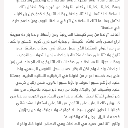
امهاتنا والاباء، لهم الذكرى ولهم الفرحة، ولنا روايتهم وفرحتهم،
وهذا يكفينا. يكفينا ان نعلم اننا ولدنا من فرح وبركة. نحتفل بتلك
الساعة لا لذاتها بل لذاتنا، ونحتفل بذلك التاريخ لا كمؤرخين بل كابناء.
نحتفل بها لما لتلك الساعة من اثر في ساعتنا اليوم، ومن ملامح جلية
في ملامحنا”.
أضاف: “ولدنا من رحم كنيستنا المارونية ومن رأسها. ولدنا بارادة صريحة
لراع اضحى رأسا لهذه الكنيسة، وبرعاية امير درزي كريم الاخلاق والكف.
نوع من الزواج المختلط الذي نحمل جيناته في روحنا وروحانيتنا. دون
تاريخ ولادتنا على صفحة مكتظة بالولادات، زمن التحولات والتجديد،
ومذاك حجزنا لنا مساحة على صفحات ذاك التاريخ وذاك الجهاد. في زمن
الولادات ولدنا، ولم نكن الابكار. حسب سجل النفوس الرسمي، ولدنا
على بعد خمسة اعوام من اخوتنا في الرهبانية اللبنانية الحلبية. جمعتنا
حلب: اباؤهم حلبيو المولد، واباؤنا حلبيو الهوى. فنحن رهبان كرسي
حلب، وشفيعنا ابن واليها. ولدنا من رحم دير سيدة طاميش، فرع منه،
دير تسلم اخوتنا لاحقا رعايته. ولدوا في الجبة، في العرين، وولدنا في
كسروان ذاك الزمان، على التخوم. من القرعلي استعار المشمشاني
قوانيننا. تعاون اخوي بسيط: لا فوقية، ولا دونية، ولا من يحزنون.
فهذه لا تليق برجال الله والكنيسة”.
وتابع: “تنافس حميد في الصالحات وفي الاصلاح. اخوة كنا، واخوة