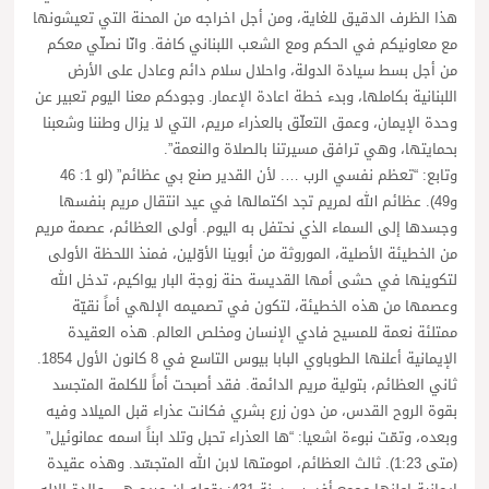
هذا الظرف الدقيق للغاية، ومن أجل اخراجه من المحنة التي تعيشونها
مع معاونيكم في الحكم ومع الشعب اللبناني كافة. وانّا نصلّي معكم
من أجل بسط سيادة الدولة، واحلال سلام دائم وعادل على الأرض
اللبنانية بكاملها، وبدء خطة اعادة الإعمار. وجودكم معنا اليوم تعبير عن
وحدة الإيمان، وعمق التعلّق بالعذراء مريم، التي لا يزال وطننا وشعبنا
بحمايتها، وهي ترافق مسيرتنا بالصلاة والنعمة”.
وتابع: “تعظم نفسي الرب …. لأن القدير صنع بي عظائم” (لو 1: 46
و49). عظائم الله لمريم تجد اكتمالها في عيد انتقال مريم بنفسها
وجسدها إلى السماء الذي نحتفل به اليوم. أولى العظائم، عصمة مريم
من الخطيئة الأصلية، الموروثة من أبوينا الأوّلين، فمنذ اللحظة الأولى
لتكوينها في حشى أمها القديسة حنة زوجة البار يواكيم، تدخل الله
وعصمها من هذه الخطيئة، لتكون في تصميمه الإلهي أماً نقيّة
ممتلئة نعمة للمسيح فادي الإنسان ومخلص العالم. هذه العقيدة
الإيمانية أعلنها الطوباوي البابا بيوس التاسع في 8 كانون الأول 1854.
ثاني العظائم، بتولية مريم الدائمة. فقد أصبحت أماً للكلمة المتجسد
بقوة الروح القدس، من دون زرع بشري فكانت عذراء قبل الميلاد وفيه
وبعده، وتمّت نبوءة اشعيا: “ها العذراء تحبل وتلد ابناً اسمه عمانوئيل”
(متى 1:23). ثالث العظائم، امومتها لابن الله المتجسّد. وهذه عقيدة