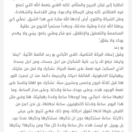
انظارنا إلى لبنان الجريح والمتألم، لكنه الغني بنعمة الله التي تصنع
فيه العظائم، لأنه وطن الرسالة والدعوة، وطن القداسة والشهادة،
وطن الشركة والتنوع، أرض أرادها الله منارة في هذا الشرق. نصلّي كي
يجعلنا الله ارادة وطنية صادقة، وجهداً مستمراً للخروج من عقلية
المحاصصة والتعطيل والإنغلاق، نحو فكر وطني جامع، يبني ولا يهدم،
يوحّد ولا يفرّق”.
بو رعد
وقبل إعطاء البركة الختامية، القى الأباتي بو رعد الكلمة الآتية: “ايضا
وايضا، نرفع لك يا رب غاية الشكران من اجل جسدك، ومن اجل جسدنا
الذي انسكبت فيه نعمة على نعمة الحياة. نشكرك ولا نمل من عنايتك
برهبانيتنا الانطونية، الفائقة احيانا، والرحيمة دائما، منذ ان ابصرت النور
هنا قبل ثلاثة قرون وخمس وعشرين سنة. نشكرك مع اهلنا وناسنا على
نعمة الوجود هذه، وعلى جودك ساعة ولادتنا، وعلى مدار الساعة. وما
ارهبها ساعة، احبائي، وما اروعها! ساعة ولادة رهبانيتنا، هنا وفي مثل
هذا اليوم. ساعة ولادتنا كانطونيين، ساعة نجهلها، بل نحن اعجز من
القبض عليها لانها تفوق ادراكنا، ومع ذلك فهي تتربع على عرش
ذاكرتنا. ساعة نستذكرها دون ان نذكرها، نستذكرها وذكرها عندنا عيد،
بل يوبيل. او ليست هذه حال ساعة ولادة كل منا؟ ومن يذكرها؟ يذكرها