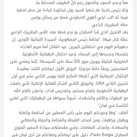
معاً وعدم الجمود والخمول رغم كلّ الظروف المحدقة بنا.
وتلا رئيس بلدية مار شعيا السيد بول شختورة قراءة من سفر اشعيا،
فيما تلا الاب ايلي كعوي الانطوني فصلا من رسائل بولس.
عظة البطريرك الراعي
بعد الانجيل الذي قرأ المطران بو نجم فصلا منه، القى البطريرك الراعي
عظة قال فيها: “فخامة رئيس الجمهورية، السيدة اللبنانية الأولى، إن
حضوركم اليوم في احتفالين كبيرين: عيد انتقال أمنا مريم العذراء،
بنفسها وجسدها إلى السماء، وعيد احتفال الرهبانية الأنطونية
المارونية الجليلة بيوبيل مرور 325 سنة على تأسيسها، إنّما يضفي على
المناسبتين رونقاً خاصًا مزدوجًا: الرونق الأول ايمانكم الثابت بعقيدة
الإنتقال الايمانية التي أعلنها المكرم البابا بيوس الثاني عشر في أول
تشرين الثاني 1954. والرونق الثاني الشكر للعناية الإلهية التي رافقت
الرهبانية الأنطونية بتقدّم مستمر، وتقديس للذات، واعلان لكلام الله،
مع الصلوات والآلام والشهداء، أسوةً بسواها من الرهبانيّات التي تغني
كنائسنا في لبنان”.
أضاف: “وها وجودكم اليوم على رأس المصلين من أساقفة وكهنة
ورهبان وراهبات، ومن أصحاب الغبطة والفخامة والدولة والمعالي
والسعادة، وأصحاب المقامات، وفي مقدمتهم سيادة السفير البابوي
المطران Paolo Borgia، دليل على ايمانكم وصلاتكم من أجل لبنان في