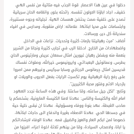
دخلوا في عين هذا الاعصار. قوة الجذب فيه متاتية من نفس الهي
خفيف، اجاد اباؤنا الاولون تنفسه. رائحته بخور، وانغامه الحان سريانية
تصدح على خلفية صمت يحتضن همسات الهية. تجلياته وجوه مستنيرة،
وابتسامات على محيا ابنائها. علاماته: اراض منقوبة، ومدارس في افياء
سنديانة كل دير، ورسالات.
أضاف: “مرت رهبانيتنا بازمات كثيرة وتحديات. نزاعات في الداخل
واضطهادات من الخارج. ادخلنا الرب في تجارب كثيرة ونجانا من الشرير
بنعمة منه وبفضل رهبان غيورين امثال سمعان عريض ومارتينوس الحاج،
بطرس، وعمانوئيل البعبداتي، وايرونيموس خيرالله، وصلوات نفساك
قديسين امثال جِرمانوس الدِرنانِي وسابا سِركيس وغيرهم ممن اصروا
على رفع راية الرهبانية يوم تكسرت الرايات بفعل الحروب والويلات او
بازدياد الاثم وفتور محبة الكثيرين”.
وتابع: “لكل جيل ساعته، ولنا ساعتنا. وفي هذه الساعة نجدد العهود
امام الله والكنيسة والناس: عهدنا لامنا الكنيسة المارونية، بشخصكم يا
صاحب الغبطة، عهد بنوة ووفاء ومسؤولية. عهدنا ان نبقى خلية حية
في جسدها الحي. عهدنا الاصغاء بغيرة واندفاع الى حاجات ابنائها،
خصوصا لمن ابكم العار والعوز والضيق فمه. عهدنا الوفاء لارشاداتكم
يا ابانا، ولاصحاب السيادة، ولنا من بينهم ثلاثة اخوة اعزاء، افرزوا من