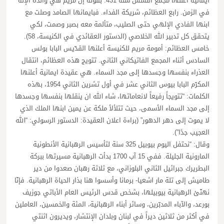
ايمانية اعلنها مجمع أفسس سنة 431: بقوله إن مريم هي والدة الإله
في الزمن. رابع العظائم، شريكة الفداء. فبايمانها الصامد وصلت مع
ابنها الفادي الإلهي حتى الصليب، متألمة معه بصبر وصمت، لكي
يتحقق كل تدبير الله الخلاصي (الدستور العقائدي في الكنيسة، 58).
خامس العظائم: أمومة مريم للكنيسة أعلنها القدّيس البابا بولس
السادس أثناء المجمع الفاتيكاني الثاني. تتويج هذه العظائم، انتقال
العذراء بنفسها وجسدها إلى مجد السماء. هي عقيدة ايمانية أعلنها
المكرّم البابا بيوس الثاني عشر في أول تشرين الثاني 1954، بهذه
الكلمات: “تتويجاً رفيعاً لانعاماتها، شاء الله ان ينقلها بنفسها وجسدها
إلى مجد السماء الأسمى، حيث تتلألأ ملكة عن يمين ابنها الملك الذي
لا يموت إلى دهر الدهور” (براءة اعلان العقيدة: الدستور الرسولي: “الله
العجيب جدًا”).
وقال: “نحتفل اليوم بيوبيل 325 سنة لتأسيس الرهبانية الأنطونية
المارونية الجليلة. ففي 15 آب 1700 بدأت الرهبانية مسيرتها ببركة
البطريرك جبرائيل الثاني البلوزاني، مع ثلاثة رهبان صعدوا من دير
طاميش إلى تلة مار اشعيا- برمانا وأسسوا هنا بذار الحياة الرهبانية. فإنّا
نهنّئ الرهبانية بيوبيلها، بشخص قدس الرئيس العام الأباتي جوزيف
بورعد، والآباء المدبّرين، وسائر أبناء الرهبانية، المئة والخمسين، العاملين
في أكثر من ثلاثين ديراً في لبنان وبلدان الإنتشار، ويديرون اثنتي