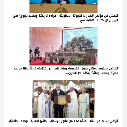
الاعلان عن مؤتمر *الخيارات التربويّة الأنطونيّة - قراءة تاريخيّة وتجديد تربوي* في
اليوبيل ال 325 للرهبانية في…
الاباتي محفوظ بافتتاح يوبيل القديسة رفقا: ننظر الى فخامته قائدًا صلبًا صاحب
قضيّة وهدف وقائدًا يتكلّم مع الخارج…
الراعي: لا بد من إلغاء المادّة 112 من قانون الإنتخاب الحاليّ لحماية الوحدة الداخليّة