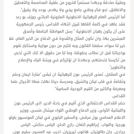
وطنية صادقة وجهدا مستمراً للخروج من عقلية المحاصصة والتعطيل
والانغلاق، نحو فكر وطني جامع يبني ولا يهدم، يوحد ولا يفرق”.
أما الرئيس العام للرهبانية الانطونية المارونية الاباتي جوزف بو رعد
فقد عاهد في كلمة القاها قبيل انتهاء القداس، رئيس الجمهورية
على أن يكون رهبان الانطونية ” رسل المواطنة الجامعة وأصدق
المبشرين بها، وان نكون المثال والقدوة في الدفاع عن الخير العام، فلا
خير لنا سواه، سقفنا القانون وبه نلتزم من دون مواربة واستكبار نقوم
بواجباتنا قبل ان نطالب بحقوقنا، وما لنا من حقوق الا تلك التي تخص
من تكرسنا لخدمتهم، وعهدنا ان نؤازركم في ورشة البناء والإصلاح
والتطوير”.
في المقابل، تمنى الرئيس عون للرهبانية ان تبقى “منارة ايمان وعلم
وثقافة في قلب لبنان والشرق، ومدرسة حياة نهلت منها الأجيال علما
ومعرفة والكثير من القيم الروحية السامية”.
القداس
حضر القداس الاحتفالي الذي أقيم في باحة الدير، الى الرئيس عون
واللبنانية الأولى، وزير الدفاع الوطني اللواء ميشال منسى، ووزير
الاعلام المحامي بول مرقص، والسفير البابوي في لبنان المونسيور باولو
بورجيا، والنواب: إبراهيم كنعان، رازي الحاج، الياس حنكش، الياس
جرادي، جان طالوزيان، هاغوب تيريزيان، اديب عبد المسيح، سليم عون،