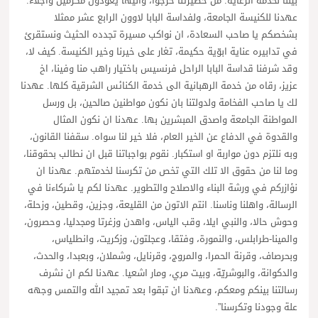
بيننا لخدمة الرعاية. من حظيرتنا خرجوا، واليها يعودون مكرمين واجلاء.
عهدنا للكنيسة الجامعة، ولفداسة البابا لاوون الرابع عشر ممثلا
بشخصكم يا صاحب السعادة، ان نواكب مسيرة تجدده الحثيث ونستقرئ
في تدابيره عناية ابوّية حكيمة، تغار على خيرنا وخير الكنيسة. كيف لا،
وقد شرفنا قداسة البابا الراحل فرنسيس باختيار راهب منا وفينا، اخ
عزيز، رقاه من خدمة الرهبانية الى خدمة الكنائس الشرقية كلها. عهدنا
لك يا صاحب الفخامة ولدولتنا بان نكون مواطنين صالحين، بل ورسل
المواطنة الجامعة واصدق المبشرين بها. عهدنا ان نكون المثال
والقدوة في الدفاع عن الخير العام، فلا خير لنا سواه. سقفنا القانون،
وبه نلتزم دون مواربة او استكبار. نقوم بواجباتنا قبل ان نطالب بحقوقنا،
وما لنا من حقوق الا تلك التي تخص من تكرسنا لخدمتهم. عهدنا ان
نؤازركم في ورشة البناء والاصلاح والتطوير. عهدنا لكم يا شركاءنا في
الرسالة، واهلنا وناسنا. انتم الاتون من القليعة، وجزين، وقطين، وزحلة،
وحوش حالا، والنبي ايلا، وقب الياس، واهدن وزغرتا ومجدليا، وحصرون،
والمينا-طرابلس، والنمورة، وفتقا، وعجلتون، وزكريت، وانطلياس،
وبحرصاف، وقرنة الحمرا، والمروج، وقرنايل، وشملان، وبعبدا، والحدث،
والدكوانة، والبوشريّة، وبيت مري، ومار اشعيا. عهدنا لكم ان نشرف
رسالتنا بينكم ومعكم، وعهدنا ان تبقوا بعد تمجيد الله والتمس وجهه
علة وجودنا وتكرسنا”.