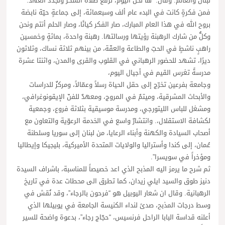
لبنان والعالم. وقال: “ها نحن اليوم، نرفع صلاة الشكر ونُجدد العهد.
فمن فكرةٍ كانت في البدء عام ألف وسبعمائة، إلى جماعةٍ حيّة نابضة
بروح الله في هذا العام المبارك، صار الفكر كيانًا، وصار الحلم أنتم ونحن
وكلُّ من شارك الرهبنة رؤيتها ورسالتها. رهبنة واحدة، بمائةٍ وخمسين
راهبٍ ناشطٍ في الحبّ والطاعة والعفّة، من بينهم ثلاثة نساك، وثلاثون
ديرًا، تشهد للحضور الرهباني في القلوب والقرى والمدن، واثنتا عشرة
مدرسةً تغرس القيم في أجيال اليوم،
وجامعة بفرعين تخرّج إلى حقل الحياة رسلاً وعمّالاً، ومركزٌ للدراسات
والأبحاث المشرقية، وميتمٌ في المروج، ومعهدٌ للفنّ الإيقونوغرافي،
ومشغل للباس الليتورجي، ومدرسة موسيقية بثلاثة فروع، وجمعية
لكشافة الاستقلال،. وانتشارٌ واسع في الخدمة الرعوّية والتعاون مع
أصحاب السيادة والكهنة وأبناء الرعايا، من لبنان إلى سوريا وسلطنة
عُمان، إلى كندا وأستراليا والولايات المتحدة الأميركية، بليجيكا وإيطاليا
ومؤخراً في سويسرا”.
ثم شرح ما يرمز اليه المذبح الذي اعد خصيصاً للمناسبة، باشراف السيدة
دنيز طوق والسيد ايلي زيدان، كما تطرق الى محطات عدة في تاريخ
الرهبانية. وقال ان شعار اليوبيل هو “فرحون بالرجاء”، وقد نُقش في
وسط درجات المذبح، صدىً لنداء الكنيسة الجامعة في يوبيلها الذي
أعلنه قداسة البابا الراحل فرنسيس، “حجّاج رجاء”، بدعوة واضحة للسير