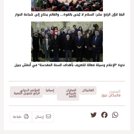
البابا لاوُن الرابع عشر: السلام لا يُبنى بالقوة… والعالم يحتاج إلى شجاعة الحوار
ندوة *الإعلام وسيلة فعالة للتعريف بأهداف السنة المقدسة* في أنطش جبيل
الفاتيكان
المطران
إسبانيا
المؤتمر الدولي
المصدر:
غابريالي
الرابع لتمويل التنمية
فاتيكان نيوز
كاتشا
Twitter
Facebook
WhatsApp
إرسال
طباعة