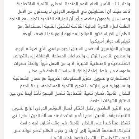
واعتبر نائب الأمين العام للأمم المتحدة المعني بالتنمية الاقتصادية
نافد حنيف أن المشاركين في المؤتمر الدولي لا يتحدثون عن الأمل
وحسب، بل يقومون بصنعه، ورأى أن الوثيقة الختامية تتجاوب مع الحاجة
الملحة لملء الهوة المالية القائمة لتحقيق التنمية المستدامة، مع
العلم أن الخبراء قدّروا المبالغ المطلوبة لبلوغ هذا الهدف بأربعة
تريليونات دولار أمريكي!
ويعتبر المؤتمرون أنه ضمن السياق الجيوسياسي الذي نعيشه اليوم،
والمطبوع بتنامي التوترات والصراعات المسلحة بالإضافة إلى التحولات
الاقتصادية والاجتماعية الكبيرة، لا بد من العمل فوراً، واتخاذ خطوات
ملموسة من بينها: إعادة إطلاق السياسات العامة في مجال
الاستثمارات والتمويل، تعزيز المنظومات الضريبية مع ضمان الشفافية
والمسؤولية في إدارتها، تشجيع التنمية المستدامة، زيادة الدعم
للبلدان النامية، ضمان تنمية اقتصادية تشمل الجميع تأخذ أيضا في عين
الاعتبار الشركات الخاصة.
يوم الاثنين الماضي وخلال افتتاح أعمال المؤتمر الدولي الرابع لتمويل
التنمية توقف الأمين العام للأمم المتحدة عند مسألة الدين العام التي
تشكل عبئاً كبيراً على البلدان النامية، في وقت أشارت فيه دراسة
نشرتها المنظمة الأممية إلى أن بلدان جنوب العالم تدفع فوائد على
الديون تتخطى تلك التي تدفعها بلدان الشمال.