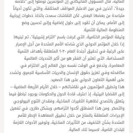
المالية، قال المسؤول الفاتيكاني إن المؤتمرين توصلوا إلى “خلاصة
جيدة”، آخذين في عين الاعتبار المواقف المختلفة، والتي تكون أحياناً
متباعدة عن بعضها البعض، لكن النقاشات سمحت باتخاذ خطوات إيجابية
إلى الأمام، يمكن أن تقود إلى حلول إضافية وإلى تحسين وضع
المنظومة المالية للتنمية.
وثيقة المؤتمر الختامية، التي عُرفت باسم “التزام إشبيلية”، تم تبنيها
إذا خلال المؤتمر الدولي الذي شاءته الأمم المتحدة من أجل الإصرار
على الرغبة في تحقيق أجندة العام ٢٠٣٠ المتعلقة بأهداف التنمية
المستدامة، التي تعتبر أن الفقر هو من أكبر التحديات العالمية
المعاصرة، وتدفع في الوقت نفسه دول العالم إلى الالتزام في
مكافحته وفي تعزيز حقوق الإنسان والحريات الأساسية للجميع، وتشدد
على أهمية التعاون الدولي على هذا الصعيد.
هذا وتطرق المؤتمرون في نقاشاتهم – خلال الأيام الأربعة الماضية –
إلى القضايا البيئية، إذ اعترف قادة الدول والحكومات بوجود تباطؤ فيما
يتعلق بالتصدي لظاهرة التغيرات المناخية، وفقدان التنوع البيولوجي
والتصحّر. ومن هذا المنطلق أكدوا التزامهم، وبشكل طارئ، في تفعيل
الإجراءات المتعلقة بالمناخ من خلال تطبيق المعاهدة الإطار للأمم
المتحدة بشأن التخفيف من التأثيرات المناخية، وتوفير الأدوات اللازمة
للبلدان النامية، لاسيما تلك المالية.