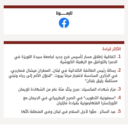
تابعــــــــــونا
الأكثر قراءة
اتفاقية إطلاق مسار تأسيس فرع جديد لجامعة سيدة اللويزة في
الحمرا بالتوافق مع الرهبنة الكبوشية
رسالة رئيس الطائفة الكلدانية في لبنان، المطران ميشال قصارجي،
في الذكرى السادسة لانفجار مرفأ بيروت: *لنحوّل الألم إلى رجاء ونبني
مستقبلًا يليق بلبنان*
مزار شهداء المكسيك: صرح يخلّد مئة عام من الشهادة للإيمان
*سمفونية التطويب* في الصرح البطريركي في الديمان مع
الأوركسترا الفلهارمونية بقيادة فازليان
عبد الساتر : صلّوا لأجل السلام في لبنان وفي المنطقة كلّها