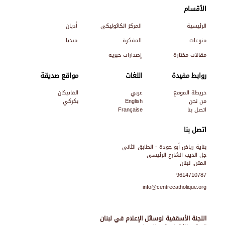
الأقسام
الرئيسية
المركز الكاثوليكي
أديان
منوعات
المفكرة
ميديا
مقالات مختارة
إصدارات حبرية
روابط مفيدة
اللغات
مواقع صديقة
خريطة الموقع
عربي
الفاتيكان
من نحن
English
بكركي
اتصل بنا
Française
اتصل بنا
بناية رياض أبو جودة - الطابق الثاني
جل الديب الشارع الرئيسي
المتن, لبنان
9614710787
info@centrecatholique.org
اللجنة الأسقفية لوسائل الإعلام في لبنان