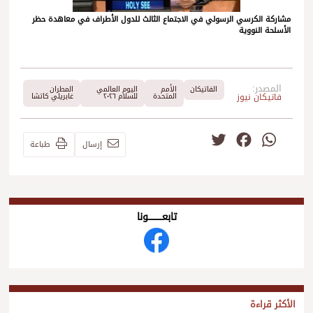
مشاركة الكرسي الرسولي في الاجتماع الثالث للدول الأطراف في معاهدة حظر
الأسلحة النووية
المصدر:
الفاتيكان
الأمم
اليوم العالمي
المطران
فاتيكان نيوز
المتحدة
للسلام ٢٠٢٦
غابريلي كاتشا
Twitter
Facebook
WhatsApp
إرسال
طباعة
تابعــــــــــونا
الأكثر قراءة