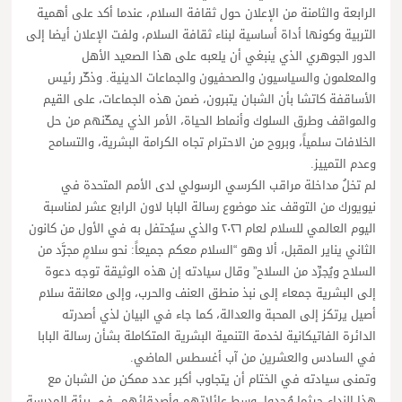
الرابعة والثامنة من الإعلان حول ثقافة السلام، عندما أكد على أهمية
التربية وكونها أداة أساسية لبناء ثقافة السلام، ولفت الإعلان أيضا إلى
الدور الجوهري الذي ينبغي أن يلعبه على هذا الصعيد الأهل
والمعلمون والسياسيون والصحفيون والجماعات الدينية. وذكّر رئيس
الأساقفة كاتشا بأن الشبان يتبرون، ضمن هذه الجماعات، على القيم
والمواقف وطرق السلوك وأنماط الحياة، الأمر الذي يمكّنهم من حل
الخلافات سلمياً، وبروح من الاحترام تجاه الكرامة البشرية، والتسامح
وعدم التمييز.
لم تخلُ مداخلة مراقب الكرسي الرسولي لدى الأمم المتحدة في
نيويورك من التوقف عند موضوع رسالة البابا لاون الرابع عشر لمناسبة
اليوم العالمي للسلام لعام ٢٠٢٦ والذي سيُحتفل به في الأول من كانون
الثاني يناير المقبل، ألا وهو “السلام معكم جميعاً: نحو سلامٍ مجرَّد من
السلاح ويُجرِّد من السلاح” وقال سيادته إن هذه الوثيقة توجه دعوة
إلى البشرية جمعاء إلى نبذ منطق العنف والحرب، وإلى معانقة سلام
أصيل يرتكز إلى المحبة والعدالة، كما جاء في البيان لذي أصدرته
الدائرة الفاتيكانية لخدمة التنمية البشرية المتكاملة بشأن رسالة البابا
في السادس والعشرين من آب أغسطس الماضي.
وتمنى سيادته في الختام أن يتجاوب أكبر عدد ممكن من الشبان مع
هذا النداء حيثما وُجدوا، وسط عائلاتهم وأصدقائهم، في بيئة المدرسة