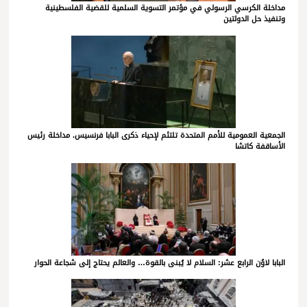
مداخلة الكرسي الرسولي في مؤتمر التسوية السلمية للقضية الفلسطينية
وتنفيذ حل الدولتين
الجمعية العمومية للأمم المتحدة تلتئم لإحياء ذكرى البابا فرنسيس. مداخلة رئيس
الأساقفة كاتشا
البابا لاوُن الرابع عشر: السلام لا يُبنى بالقوة… والعالم يحتاج إلى شجاعة الحوار