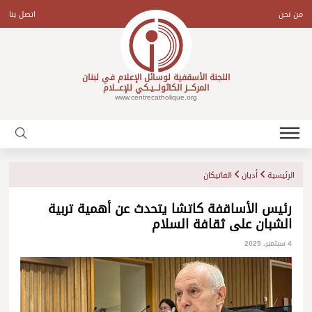
Ski
t
من نحن
اتصل بنا
conten
اللجنة الأسقفية لوسائل الإعلام في لبنان
المركـــز الكاثولـــيـكي للإعـــلام
www.centrecatholique.org
الرئيسية
أديان
الفاتيكان
رئيس الأساقفة كاتشا يتحدث عن أهمية تربية
الشبان على ثقافة السلام
4 سبتمبر، 2025