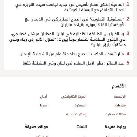
اتفاقية إطلاق مسار تأسيس فرع جديد لجامعة سيدة اللويزة في
الحمرا بالتوافق مع الرهبنة الكبوشية
*سمفونية التطويب* في الصرح البطريركي في الديمان مع
الأوركسترا الفلهارمونية بقيادة فازليان
رسالة رئيس الطائفة الكلدانية في لبنان، المطران ميشال قصارجي،
في الذكرى السادسة لانفجار مرفأ بيروت: *لنحوّل الألم إلى رجاء ونبني
مستقبلًا يليق بلبنان*
مزار شهداء المكسيك: صرح يخلّد مئة عام من الشهادة للإيمان
عبد الساتر : صلّوا لأجل السلام في لبنان وفي المنطقة كلّها
الأقسام
الرئيسية
المركز الكاثوليكي
أديان
منوعات
المفكرة
ميديا
مقالات مختارة
إصدارات حبرية
روابط مفيدة
اللغات
مواقع صديقة