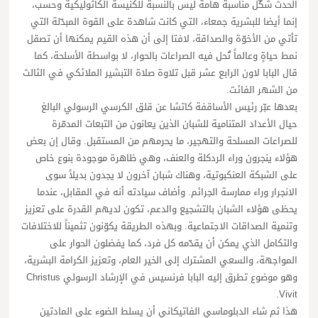
الحدث شكّل مناسبة هامة ليس بالنسبة للكنيسة الكاثوليكية وحسب،
إنما أيضا للبشرية جمعاء، التي كانت شاهدة على القوة المبدّلة التي
تأتي من الأخوّة والصداقة، لافتا إلى أن هذه القيم يمكنها أن تصقل
نمط حياةٍ وعالماً تُحل فيه الصراعات بالحوار، لا بواسطة الأسلحة، كما
قال البابا لاون الرابع عشر قبل تلاوة صلاة التبشير الملائكي في الثالث
من الشهر الفائت.
بعدها عبّر رئيس الأساقفة كاتشا عن قلق الكرسي الرسولي البالغ
حيال الأعداد المتنامية للشبان الذين يعانون من التبعات المدمّرة
للصراعات المسلحة والتهجير، ما يحرمهم من المستقبل. وقال إن بعض
هؤلاء ينجرون وراء الردكلة والعنف، وهي ظاهرة موجودة بنوع خاص
على الشبكة العنكبوتية، وهناك شبان آخرون لا يجدون بديلاً سوى
الانجرار وراء ممارسة الجرائم. وأضاف سيادته أنه في المقابل، عندما
يحظى هؤلاء الشبان بالتشجيع والدعم، تكون لديهم القدرة على تعزيز
وتنمية الصداقات الاجتماعية. وبهذه الطريقة يكوّنون تثميناً للاختلافات
والتكامل الذي يمكن أن يقدّمه كل فرد، كما يفضلون الحوار على
المواجهة، والسعي المشترك إلى الخير العام، وتعزيز الكرامة البشرية،
وهو موضوع تطرق إليه البابا فرنسيس في الإرشاد الرسولي Christus
Vivit.
هذا ثم شاء الدبلوماسي الفاتيكاني أن يسلط الضوء على المادتين