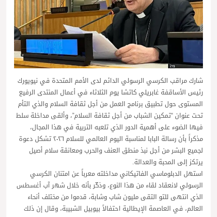
شارك مراقب الكرسي الرسولي الدائم لدى الأمم المتحدة في نيويورك
رئيس الأساقفة غابريلي كاتشا يوم الثلاثاء في أعمال المنتدى الرفيع
المستوى حول تطبيق برنامج العمل من أجل ثقافة السلام والذي التأم
تحت عنوان “تمكين الشباب من أجل ثقافة السلام”، وألقى مداخلة سلط
فيها الضوء على أهمية الدور الذي تلعبه التربية في هذا المجال،
مذكراً بأن رسالة البابا لمناسبة اليوم العالمي للسلام ٢٠٢٦ تشكل دعوة
لجميع البشر من أجل نبذ منطق العنف والحرب ومعانقة سلام أصيل
يرتكز إلى المحبة والعدالة.
استهل الدبلوماسي الفاتيكاني مداخلته معرباً عن امتنان الكرسي
الرسولي لانعقاد لقاء من هذا النوع، وذكّر بأنه خلال شهر آب أغسطس
الذي انتهى للتو التقى مليون شاب وشابة، قدموا من مختلف أنحاء
العالم، في العاصمة الإيطالية احتفالاً بيوبيل الشبيبة، وقال إن ذلك