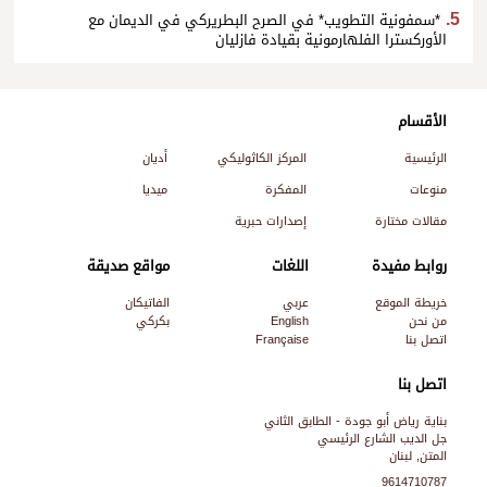
*سمفونية التطويب* في الصرح البطريركي في الديمان مع
الأوركسترا الفلهارمونية بقيادة فازليان
الأقسام
الرئيسية
المركز الكاثوليكي
أديان
منوعات
المفكرة
ميديا
مقالات مختارة
إصدارات حبرية
روابط مفيدة
اللغات
مواقع صديقة
خريطة الموقع
عربي
الفاتيكان
من نحن
English
بكركي
اتصل بنا
Française
اتصل بنا
بناية رياض أبو جودة - الطابق الثاني
جل الديب الشارع الرئيسي
المتن, لبنان
9614710787