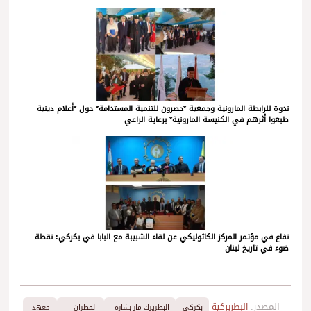
ندوة للرابطة المارونية وجمعية *حصرون للتنمية المستدامة* حول *أعلام دينية
طبعوا أثرهم في الكنيسة المارونية* برعاية الراعي
نفاع في مؤتمر المركز الكاثوليكي عن لقاء الشبيبة مع البابا في بكركي: نقطة
ضوء في تاريخ لبنان
المصدر:
البطريركية
بكركي
البطريرك مار بشارة
المطران
معهد