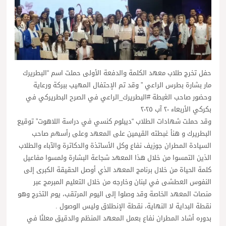
حفل تخرج طلاب معهد الكلمة والدفعة الأولى حملت اسم “البطريرك
مار بشارة بطرس الراعي ” وقد تم الإحتفال المهيب ببركة ورعاية
وحضور صاحب الغبطة #البطريرك_الراعي في الصرح البطريركي في
بكركي الأربعاء ٢٠ آب ٢٠٢٥
وقد حملت شهادات الطلاب “ديبلوم كنسي في دراسة اللاهوت” توقيع
البطريرك و هنأ غبطته القيمين على المعهد وعلى رأسهم صاحب
السيادة المطران جوزيف نفاع وكل الأساتذة والدكاترة والآباء والطلاب
الذين التمسوا من خلال هذا المعهد شجاعة البشارة ولمسوا مفاعيل
كلمة الحياة من خلال برنامج المعهد الذي أوصل الحقيقة الكبرى إلى
النفوس العطشى في لبنان وخارجه من خلال التعليم المبرمج عبر
منصات المعهد الخاصة وقد وصلوا إلى اليوم المرتقب، يوم التخرج وهو
نقطة البداية لا النهاية، نقطة الإنطلاق وليس الوصول .
بدوره أشاد المطران نفاع بعمل المعهد المنظم والدقيق معلنًا في