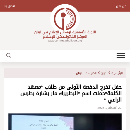
Ski
t
من نحن
اتصل بنا
conten
اللجنة الأسقفية لوسائل الإعلام في لبنان
المركـــز الكاثولـــيـكي للإعـــلام
www.centrecatholique.org
الرئيسية
أديان
الكنيسة - لبنان
حفل تخرج الدفعة الأولى من طلاب *معهد
الكلمة*حملت اسم *البطريرك مار بشارة بطرس
الراعي *
22 أغسطس، 2025