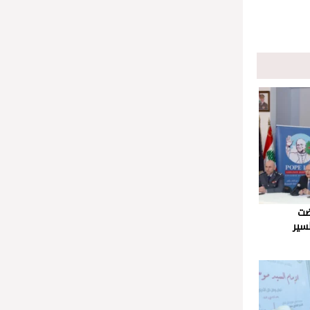
ضت
سير