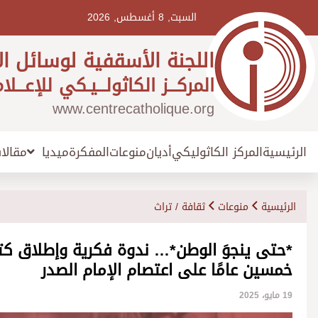
Ski
t
السبت, 8 أغسطس, 2026
conten
اللجنة الأسقفية لوسائل ال
المركـــز الكاثولـــيـكي للإعـــلا
www.centrecatholique.org
الرئيسية
المركز الكاثوليكي
أديان
منوعات
المفكرة
مقالا
ميديا
الرئيسية
منوعات
ثقافة / تراث
*حتى ينجوَ الوطن*… ندوة فكرية وإطلاق كت
خمسين عامًا على اعتصام الإمام الصدر
19 مايو، 2025