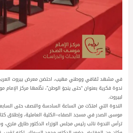
ندوة فكرية بعنوان “حتى ينجوَ الوطن”، نظّمها مركز الإمام م
لبيروت.
الندوة التي امتدّت من الساعة السادسة والنصف حتى السابع
موسى الصدر في مسجد الصفاء–الكلية العاملية، وإطلاق كتاب “
ترأس الندوة نائب رئيس مجلس الوزراء الدكتور طارق متري، و
وكان من المفترض حضور الدكتور محمد السماك، لكنه تغيب. نا