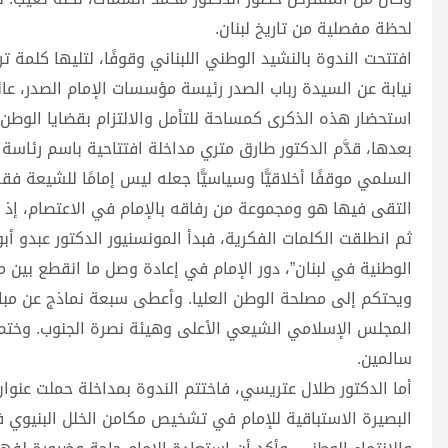
لحظة مفصلية من تاريخ لبنان.
افتتحت الندوة بالنشيد الوطني اللبناني وقوفًا، لتليها كلمة ت
نيابة عن السيدة رباب الصدر رئيسة مؤسسات الإمام الصدر، عائلة
استحضار هذه الذكرى كمساحة للتأمل والالتزام بقضايا الوطن، م
بعدها، قدَّم الدكتور طارق متري مداخلة افتتاحية باسم رئاسة
السلمي موقفًا أخلاقيًّا وسياسيًّا جعله ليس إمامًا للشيعة فقط
التقى فيها هو ومجموعة من رفاقه بالإمام في الاعتصام، إذ
ثم انطلقت الكلمات الفكرية، فبدأ المونسنيور الدكتور عبدو أ
الوطنية في لبنان”، دور الإمام في إعادة وصل ما انقطع بين م
ويحتكم إلى مصلحة الوطن العليا. وأعطى سبعة نماذج عن مبادر
المجلس الإسلامي الشيعي الأعلى وهيئة نصرة الجنوب. وختم أ
سالمين.
أما الدكتور طلال عتريسي، فاختتم الندوة بمداخلة حملت عنوان
البصيرة الاستباقية للإمام في تشخيص مكامن الخلل البنيوي في