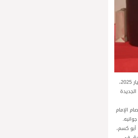
في مشهد ثقافي ووطني مهيب، احتضن معرض بيروت العربي الدولي للكتاب في دورته السادسة والستين، مساء الجمعة 16 أيار 2025،
الجديدة
ام الإمام
وانبه.
 أبو كسم،
ية، في