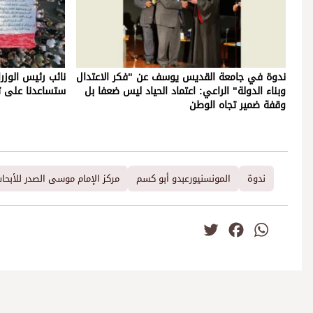
ندوة في جامعة القديس يوسف عن "فكر الاعتدال
نائب رئيس الوزرا
وبناء الدولة" الراعي: اعتماد الحياد ليس ضعفا بل
ستساعدنا على ت
وقفة ضمير تجاه الوطن
ندوة
المونسنيورعبدو أبو كسم
مركز الإمام موسى الصدر للأبحا
Twitter
Facebook
WhatsApp