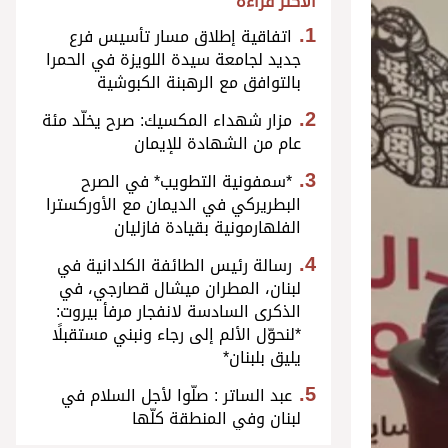
الأكثر قراءة
اتفاقية إطلاق مسار تأسيس فرع
جديد لجامعة سيدة اللويزة في الحمرا
بالتوافق مع الرهبنة الكبوشية
مزار شهداء المكسيك: صرح يخلّد مئة
عام من الشهادة للإيمان
*سمفونية التطويب* في الصرح
البطريركي في الديمان مع الأوركسترا
الفلهارمونية بقيادة فازليان
رسالة رئيس الطائفة الكلدانية في
لبنان، المطران ميشال قصارجي، في
الذكرى السادسة لانفجار مرفأ بيروت:
*لنحوّل الألم إلى رجاء ونبني مستقبلًا
يليق بلبنان*
عبد الساتر : صلّوا لأجل السلام في
لبنان وفي المنطقة كلّها