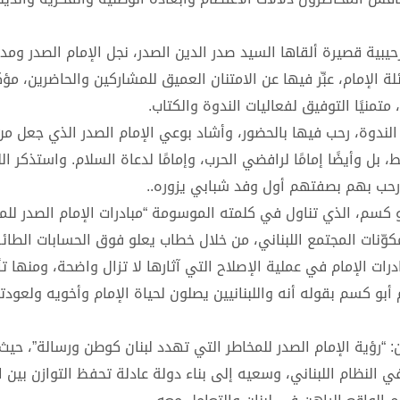
رحيبية قصيرة ألقاها السيد صدر الدين الصدر، نجل الإمام الصدر ومدي
 الإمام، عبِّر فيها عن الامتنان العميق للمشاركين والحاضرين، مؤك
تمنيًا التوفيق لفعاليات الندوة والكتاب.
 الندوة، رحب فيها بالحضور، وأشاد بوعي الإمام الصدر الذي جعل م
، بل وأيضًا إمامًا لرافضي الحرب، وإمامًا لدعاة السلام. واستذكر ا
 رحب بهم بصفتهم أول وفد شبابي يزوره..
بو كسم، الذي تناول في كلمته الموسومة “مبادرات الإمام الصدر للم
كوّنات المجتمع اللبناني، من خلال خطاب يعلو فوق الحسابات الطائ
ات الإمام في عملية الإصلاح التي آثارها لا تزال واضحة، ومنها 
بو كسم بقوله أنه واللبنانيين يصلون لحياة الإمام وأخويه ولعود
: “رؤية الإمام الصدر للمخاطر التي تهدد لبنان كوطن ورسالة”، حي
 النظام اللبناني، وسعيه إلى بناء دولة عادلة تحفظ التوازن بين 