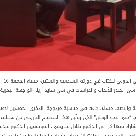
وسى الصدر للأبحاث والدراسات في سي سايد أرينا–الواجهة البحرية 
ة والنصف مساءً، جاءت في مناسبة مزدوجة: الذكرى الخمسين لاعتص
حتى ينجوَ الوطن” الذي يوثّق هذا الاعتصام التاريخي من مختلف ج
شارك فيها كل من الدكتور طلال عتريسي، المونسنيور الدكتور عبدو
قش المحاضرون دلالات الاعتصام وأبعاده الوطنية والفكرية والدين