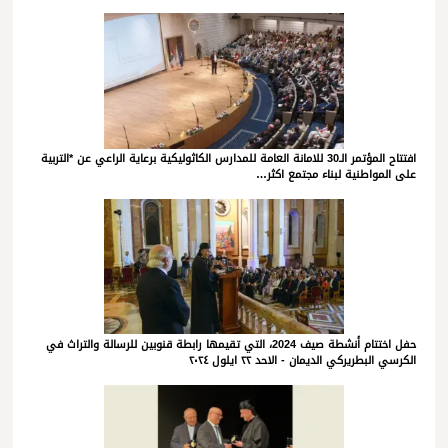
افتتاح المؤتمر الـ30 للامانة العامة للمدارس الكاثوليكية برعاية الراعي عن *التربية
على المواطنية لبناء مجتمع اكثر…
حفل اختتام أنشطة صيف 2024، التي تقيمها رابطة قنوبين للرسالة والتراث في
الكرسي البطريركي الديمان - الاحد ٢٢ ايلول ٢٠٢٤