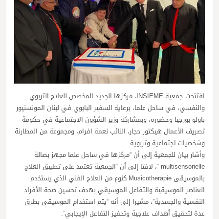
افتتحت جمعية INSIEME، مركزها الجديد المخصص للعلاج التربوي
والنفسي، في ساحل علما، برعاية السفير البابوي في لبنان المونسنيور
باولو بورجيا وحضوره، وبمشاركة وزير الشؤون الاجتماعية في حكومة
تصريف الأعمال هيكتور حجار، النائب نعمة افرام، ومجموعة من المطارنة
وشخصيات اجتماعية وتربوية.
وأشار بيان للجمعية إلى أن “مركزها في ساحل علما مجهز بصالة
multisensorielle “، لافتا إلى أن “الجمعية تعتمد على تطبيق العلاج
بالموسيقى Musicotherapie كنوع من العلاج الفني الذي يستخدم
العناصر الموسيقية والتفاعل الموسيقي بهدف تحسين صحة الأفراد
النفسية والجسدية”، مشيرا إلى أنه “يتم استخدام الموسيقى بطرق
عدة لتحقيق أهداف علاجية وتحفيز التفاعل الإيجابي”.