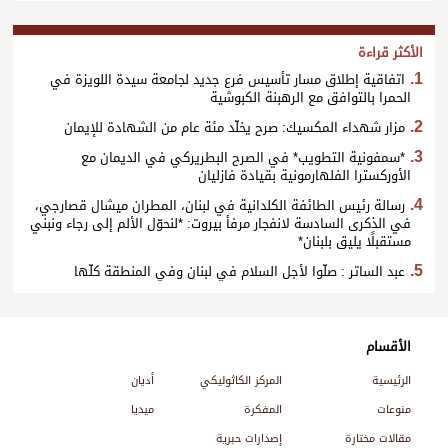
الأكثر قراءة
اتفاقية إطلاق مسار تأسيس فرع جديد لجامعة سيدة اللويزة في
الحمرا بالتوافق مع الرهبنة الكبوشية
مزار شهداء المكسيك: صرح يخلّد مئة عام من الشهادة للإيمان
*سمفونية التطويب* في الصرح البطريركي في الديمان مع
الأوركسترا الفلهارمونية بقيادة فازليان
رسالة رئيس الطائفة الكلدانية في لبنان، المطران ميشال قصارجي،
في الذكرى السادسة لانفجار مرفأ بيروت: *لنحوّل الألم إلى رجاء ونبني
مستقبلًا يليق بلبنان*
عبد الساتر : صلّوا لأجل السلام في لبنان وفي المنطقة كلّها
الأقسام
الرئيسية
المركز الكاثوليكي
أديان
منوعات
المفكرة
ميديا
مقالات مختارة
إصدارات حبرية