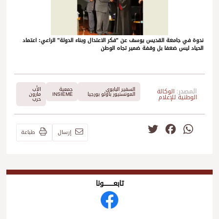
ندوة في جامعة القديس يوسف عن "فكر الاعتدال وبناء الدولة" الراعي: اعتماد
الحياد ليس ضعفا بل وقفة ضمير تجاه الوطن
السفير البابوي
جمعية
الأب
المصدر:
الوكالة
المونسنيور باولو بورجيا
INSIEME
مارون
الوطنية للإعلام
حرب
Twitter
Facebook
WhatsApp
إرسال
طباعة
تابعــــــــــونا