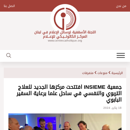
Ski
t
من نحن
اتصل بنا
conten
اللجنة الأسقفية لوسائل الإعلام في لبنان
المركـــز الكاثولـــيـكي للإعـــلام
www.centrecatholique.org
الرئيسية
منوعات
متفرقات
جمعية INSIEME افتتحت مركزها الجديد للعلاج
التربوي والنفسي في ساحل علما برعاية السفير
البابوي
18 يناير، 2024