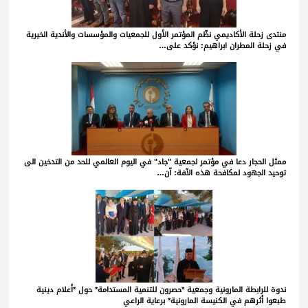
منتدى زحلة الأكاديمي نظّم المؤتمر الأول للجمعيات والمؤسسات والأندية الخيرية
في زحلة المطران ابراهيم: نؤكد على…
ممثل الحجار دعا في مؤتمر لجمعية "جاد" في اليوم العالمي للحد من التدخين الى
توحيد الجهود لمكافحة هذه الآفة: آن…
ندوة للرابطة المارونية وجمعية *حصرون للتنمية المستدامة* حول *أعلام دينية
طبعوا أثرهم في الكنيسة المارونية* برعاية الراعي