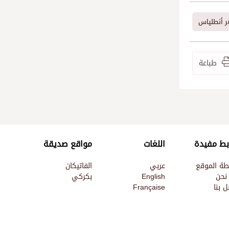
ر أنطلياس
طباعة
بط مفيدة
اللغات
مواقع صديقة
طة الموقع
عربي
الفاتيكان
نحن
English
بكركي
 بنا
Française