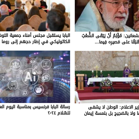
البابا يستقبل مجلس أمناء جمعية التوس
ين: مُؤْلِمٌ أَنْ يَبْقَى الشَّعْبُ
الكاثوليكي في إطار حجهم إلى روما
عِ وقَلِقًا على مَصيرِه فِيما…
رسالة البابا فرنسيس بمناسبة اليوم ال
ير الاعلام: الوطن لا يشفى
للسّلام ٢٠٢٤
 ولا بالضجيج بل بلمسة إيمان