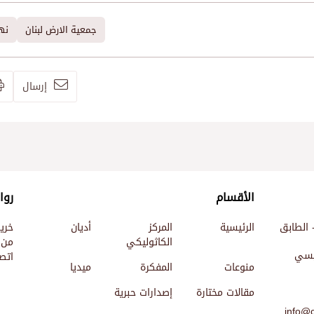
جمعية الارض لبنان
نه
إرسال
الأقسام
روا
 الطابق
الرئيسية
المركز
أديان
خري
الكاثوليكي
من 
ئيسي
اتصل
منوعات
المفكرة
ميديا
مقالات مختارة
إصدارات حبرية
info@c