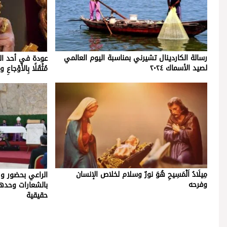
رسالة الكاردينال تشيرني بمناسبة اليوم العالمي
عودة في أحد الشعان
لصيد الأسماك ٢٠٢٤
مُثْقَلًا بِالأَوْجا
مِيلَادُ اَلْمَسِيحِ هُوَ نورٌ وسلام لخلاص الإنسان
الراعي بحضور وز
وفرحه
بالشعارات وحدها
حقيقية