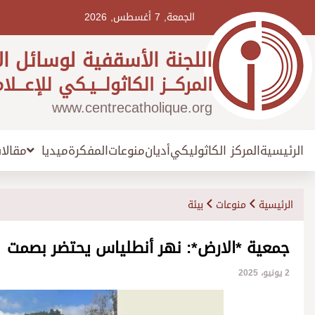
Ski
t
الجمعة, 7 أغسطس, 2026
conten
اللجنة الأسقفية لوسائل ال
المركـــز الكاثولـــيـكي للإعـــلا
www.centrecatholique.org
الرئيسية
المركز الكاثوليكي
أديان
منوعات
المفكرة
مقالا
ميديا
الرئيسية
منوعات
بيئة
جمعية *الارض*: نهر أنطلياس يحتضر بصمت
2 يونيو، 2025