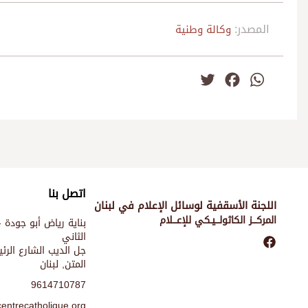
المصدر:
وكالة وطنية
Twitter
Facebook
WhatsApp
اتصل بنا
اللجنة الأسقفية لوسائل الإعلام في لبنان
المركـــز الكاثولـــيـكي للإعـــلام
بناية رياض أبو جودة -
الثاني
جل الديب الشارع الر
المتن, لبنان
9614710787
entrecatholique.org