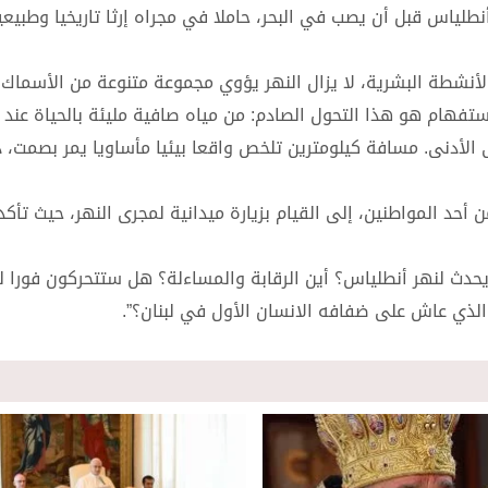
أنطلياس قبل أن يصب في البحر، حاملا في مجراه إرثا تاريخيا وطبيعي
أنشطة البشرية، لا يزال النهر يؤوي مجموعة متنوعة من الأسماك و
ستفهام هو هذا التحول الصادم: من مياه صافية مليئة بالحياة عند ا
ى الأدنى. مسافة كيلومترين تلخص واقعا بيئيا مأساويا يمر بصمت، 
حد المواطنين، إلى القيام بزيارة ميدانية لمجرى النهر، حيث تأك
 يحدث لنهر أنطلياس؟ أين الرقابة والمساءلة؟ هل ستتحركون فورا 
 الذي عاش على ضفافه الانسان الأول في لبنان؟”.