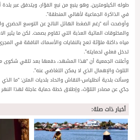
طوله الكيلومترين. وهو ينبع من نبع الفوّار، ويتدفق عبر بلدة 
في الذاكرة الجماعية لأهالي المنطقة”.
وأوضحت أنه “رغم الضغط الهائل الناتج عن التوسع الحضري وال
والمخلوقات المائية العذبة التي تقاوم بصمت. لكن ما يثير الا
مياه داكنة ملوّثة تعج بالنفايات والأسماك النافقة في المجر
تدخل فعلي لحمايته”.
وأعلنت الجمعية أن “هذا المشهد، دفعها بعد تلقي شكوى من أ
التلوث والإهمال الذي لا يمكن التغاضي عنه”.
وسألت بلدية أنطلياس-النقاش واتحاد بلديات المتن: “ما الذي
جدّي عن مصادر التلوّث، وإطلاق خطة حماية عاجلة لهذا النهر
أخبار ذات صلة: