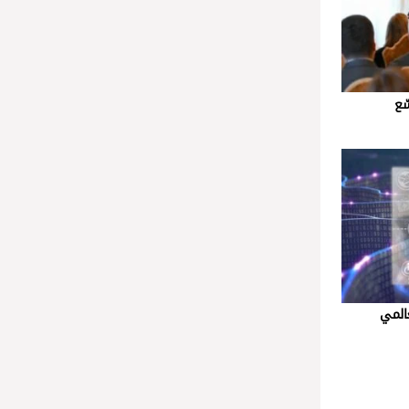
ّع
عالمي