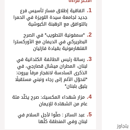
الأكثر قراءة
اتفاقية إطلاق مسار تأسيس فرع
جديد لجامعة سيدة اللويزة في الحمرا
بالتوافق مع الرهبنة الكبوشية
*سمفونية التطويب* في الصرح
البطريركي في الديمان مع الأوركسترا
الفلهارمونية بقيادة فازليان
رسالة رئيس الطائفة الكلدانية في
لبنان، المطران ميشال قصارجي، في
الذكرى السادسة لانفجار مرفأ بيروت:
*لنحوّل الألم إلى رجاء ونبني مستقبلًا
يليق بلبنان*
مزار شهداء المكسيك: صرح يخلّد مئة
عام من الشهادة للإيمان
عبد الساتر : صلّوا لأجل السلام في
لبنان وفي المنطقة كلّها
يتجاوز