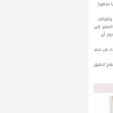
ا محفورا
النباتات
لمنبع، إلى
دون أي
دت من حجم
لفتح تحقيق