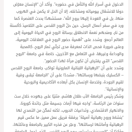
الدخول في أسرار الله والتأمل في حضوره”. وأكد أن “الإنسان معرّض
دومًا للانشغال بيومياته ومشاغله، إلا أن الحل لا يكمن في الهروب
منها، بل في العودة إليها بروح الله”، مستشهدًا بحدث العنصرة كما
ورد في سفر أعمال الرسل، حين حلّ الروح القدس على التلاميذ كألسنة
من نار، ومنحهم نعمة الانطلاق برسالة الروح في الحياة اليومية إلى
العالم أجمع. وشدد على “أهمية حضور الروح في العلاقات اليومية،
وعلى ضرورة فحص الذات لمعرفة مدى تجلّي ثمار الروح، كالمحبة
والوداعة وغيرها، في التعامل مع الآخرين، خاصة في جامعة “الروح
القدس” التي يفترض أن تكون مرآة لهذا الحضور”.
وشدد على أن “الرهبانية اللبنانية المارونية تواكب جامعة الروح القدس
– الكسليك بنبضها ورسالتها”، مشددًا على أن “الجامعة تبقى وفية
لقيم الجودة، ولخدمة الإنسان بكل أبعاده الأكاديمية والروحية
والإنسانية”.
وشكر رئيس الجامعة الأب طلال هاشم، مثنيًا على جهوده خلال ست
سنوات من الرئاسة، “واجه فيها أزمات جسيمة مثل جائحة كورونا،
والانهيار الاقتصادي، وتداعيات الحروب، لكنه تمكّن من التصدي لها
“بنشاط وروح رهبانية أصيلة” برفقة فريق عمل مميز، ما عكس قيم
الرهبانية وأمانتها لرسالتها”. وعبّر عن فخره الكبير بالجامعة وعائلتها،
مؤكدًا أن “المسيرة ستستمر بروح الروح القدس، الذي تحمل الجامعة