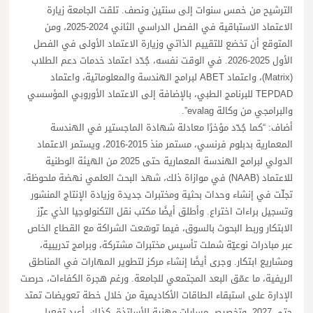
الترشيح من خمس سنوات إلى سنتين ونصف. تلقت الجامعة زيارة
الاعتماد الاستباقية في الفصل الدراسي الثاني 2024-2025، ومن
المتوقع أن تخضع للتقييم الذاتي وزيارة الاعتماد الأولى في الفصل
الأول 2025-2026. في الوقت نفسه، جُدّد اعتماد خدمات دعم الطلاب
(Matrix)، واعتماد ABET لبرامج الهندسة والمعلوماتية، واعتماد
TEPDAD للبرنامج الطبي، بالإضافة إلى الاعتماد الأوروبي المؤسسي
والبرامجي من وكالة evalag”.
أضاف: “كما جُدّد مؤخرًا معادلة شهادة الماجستير في الهندسة
المعمارية بدبلوم فرنسي، مستمر منذ 2015-2016، ويستمر الاعتماد
الدولي لبرامج الهندسة المعمارية حتى 2025 من الهيئة الوطنية
للاعتماد (NAAB) في موازاة ذلك، شهد البحث العلمي نهضة ملحوظة،
تجلّت في إنشاء وحدات بحثية ومختبرات جديدة وزيادة الإنتاج المنشور
وتسجيل براءات اختراع. وأطلق أيضًا مكتب نقل التكنولوجيا الذي عزّز
الابتكار وربط البحوث بالسوق، فيما توسّعت الشراكة مع القطاع الخاص
عبر مبادرات نوعيّة شملت تأسيس مختبرات مشتركة، وبرامج تدريبية،
ومشاريع ابتكار. وجرى أيضًا إنشاء مركز لتطوير المهارات في المناطق
الريفية، ما عمّق البعد المجتمعي للجامعة. ورغم هجرة الكفاءات، حرصت
الإدارة على استبقاء الطاقات الأكاديمية من خلال خطة تعويضات تمتد
حتى 2027، وتخصيص مسارات مهنية للأساتذة. كذلك، أعيد تفعيل