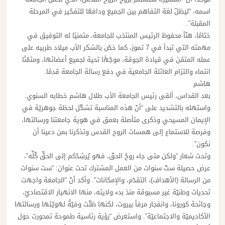
اسمه، “ليظلّ لغة التفاهم بين الجميع ودافعًا للتفكير في المرحلة
المقبلة”.
ختامًا، هنّأ محفوظ الرئيس المنتخب للجامعة، متمنيًا له التوفيق في
مهمته التي تبدأ في 7 تموز، كما خصّ بالشكر الأب ميلاد طربيه على
عمله المتقن في قيادة الجوقة، موجّهًا تحية لجميع أعضائها، ومثمّنًا
انتماء والتزام العائلة الجامعية في دفع رسالة الجامعة قدمًا.
هاشم
بعد القداس، ألقى رئيس الجامعة الأب طلال هاشم خطابه السنوي.
واستهله بالتشديد على “أنّ هذه المناسبة تشكّل لحظة جوهريّة في
الإيمان المسيحي وذكرى متأصلة بعمق في هوية جامعتنا ورسالتها،
وفرصة للاستماع إلى همسات الروح القدس وتذكرنا بمن دعينا أن
نكون”.
وتحت شعار “ولكن متى جاء روحُ الحقّ، فهو يُرشِدُكم إلى الحقِّ كُلِّه”،
عرض حصيلة ستّ سنوات من العمل المشترك تحت عنوان: “ست سنوات
من الرسالة (الأهداف)، التقدّم، والإمكانات”. وأكد أنّ “الجامعة واجهت
تحديات وطنيّة غير مسبوقة منذ بدء ولايته، منها الانهيار الاقتصاديّ،
وجائحة كورونا، وانفجار مرفأ بيروت، لكنها ظلّت وفيّةً لهويّتها ورسالتها
الأكاديميّة والاجتماعيّة”. واستعرض “رؤية رئاسية طموحة تمحورت حول