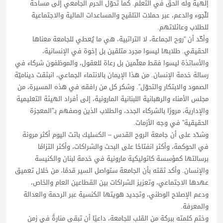
إلهية وله الحق في التعلم. كما تحوّل الحرم الجامعي إلى مساحة
للّجوء والدعم، عبر حملات التلقيح والمساعدات المالية والاجتماعية
للطلاب وعائلاتهم.
وأكّد أن “روح الجماعة، لا التراتبية، هي ما يُعطي للجامعة معناها
الحقيقي. طلابها ليسوا مجرد متلقين بل إخوة في الإنسانية،
والأساتذة ليسوا فقط معلّمين بل رعاة للعقول، والموظفون شركاء في
رسالة خدمة الإنسان. من هذا الإيمان بالانتماء الجماعي، انبثقت ديناميّة
الصمود والابتكار والتحوّل”. وشكر كل من رافقه في هذه المسيرة، من
مجلس الأمناء والرهبانية اللبنانية المارونية، إلى أفراد الهيئة التعليمية
والإدارية، مرورًا بالشركاء الجدد، والطلاب الذين وصفهم بـ”المعجزة
الحقيقية” في وجه الأزمات.
وشدّد على أن جامعة الروح القدس – الكسليك باتت اليوم أكثر مرونة
في الحوكمة، وأكثر انفتاحًا على البحث والشراكات، وأكثر التزامًا
برسالتها كمؤسسة كاثوليكية مارونية في خدمة لبنان والكنيسة
والإنسان. وأكد ثقته بأن الجامعة ستواصل السير قدمًا، من خلال تعميق
عهدها الاجتماعي، وتعزيز الشراكات بين القطاعين العام والخاص،
ودعم الإصلاح الوطني، وتجديد هويتها الكنسية عبر الرحمة والعدالة
والمعرفة.
وختم كلمته ببركة من القلب للجامعة، داعيًا أن تبقى منارةً في زمن