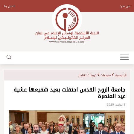
Ski
t
من نحن
اتصل بنا
conten
اللجنة الأسقفية لوسائل الإعلام في لبنان
المركـــز الكاثولـــيـكي للإعـــلام
www.centrecatholique.org
الرئيسية
منوعات
تربية / تعليم
جامعة الروح القدس احتفلت بعيد شفيعها عشية
عيد العنصرة
9 يونيو، 2025