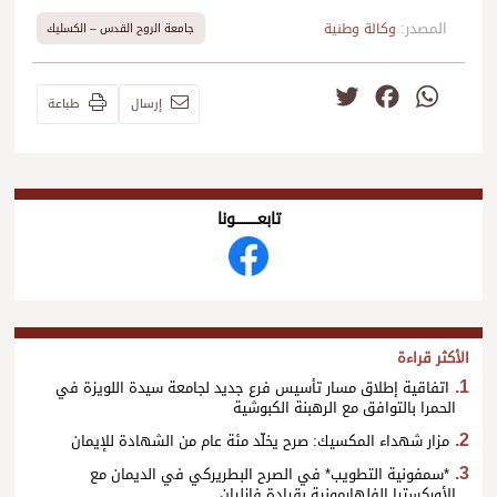
المصدر:
وكالة وطنية
جامعة الروح القدس – الكسليك
Twitter
Facebook
WhatsApp
إرسال
طباعة
تابعــــــــــونا
الأكثر قراءة
اتفاقية إطلاق مسار تأسيس فرع جديد لجامعة سيدة اللويزة في
الحمرا بالتوافق مع الرهبنة الكبوشية
مزار شهداء المكسيك: صرح يخلّد مئة عام من الشهادة للإيمان
*سمفونية التطويب* في الصرح البطريركي في الديمان مع
الأوركسترا الفلهارمونية بقيادة فازليان