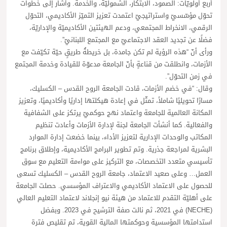
أربع أولويّات: الصمود، الابتكار، الشموليّة، والخدمة. وأشار إلى خطوات
تحوّل مؤسّسيّ واستراتيجيّ اعتمدت تعزيز التميّز الأكاديمي، التحوّل
الرقمي، الانخراط المجتمعي، ودعم الهيئتين الأكاديميّة والإداريّة،
فضلًا عن تجديد العقد الاجتماعيّ مع المجتمع اللبنانيّ”.
ورأى أنّ “هذه الرؤية لم تكن جامدة، بل خريطةُ طريقٍ حيّة تكيّفت مع
الأزمات، وانطلقت من قناعةٍ بأنّ الجامعة مدعوّة للقيادة وخدمة المجتمع
في زمن التحوّل”.
وقال: “في خضم الأزمات، قادت الجامعة الروح القدس – الكسليك،
مسارًا تحويليًا شاملاً، تمثّل في إعادة هيكلتها إداريًا وأكاديميًا، وتعزيز
المكانة العالمية للجامعة واعتماد نهج حوكميّ يرتكز على الشفافية
والفعالية. كما أنشأت الجامعة لجنة لإدارة الأزمات وأعادت تنظيم
المكاتب والوحدات الإدارية لتعزيز الأداء، بينما خضعت إدارة الموارد
البشرية لمراجعة جذرية. وتم تطوير البرامج الأكاديمية، وإطلاق برنامج
تأسيسي متعدد التخصصات، مع التركيز على مواءمة التعليم مع سوق
العمل… وعلى صعيد الاعتماد، جامعة الروح القدس – الكسليك تسعى
للحصول على الاعتماد الأكاديمي والاعتراف المؤسسي. حصلت الجامعة
على أهليّة التقدم للاعتماد من هيئة نيو إنجلاند لاعتماد التعليم العالي
(NECHE) في 2021، ثم نالت صفة الترشيح في 2023. وبفضل
استدامتها المؤسسية وحوكمتها المالية القوية، تم تقليص فترة