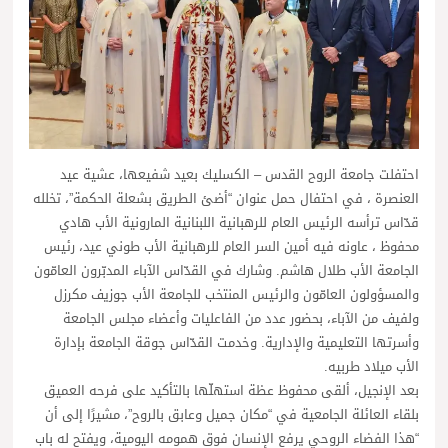
احتفلت جامعة الروح القدس – الكسليك بعيد شفيعها، عشية عيد
العنصرة ، في احتفال حمل عنوان “أضئ الطريق بشعلة الحكمة”، تخلله
قدّاس ترأسه الرئيس العام للرهبانية اللبنانية المارونية الأب هادي
محفوظ ، عاونه فيه أمين السر العام للرهبانية الأب طوني عيد، رئيس
الجامعة الأب طلال هاشم. وشارك في القدّاس الآباء المدبّرون العامّون
والمسؤولون العامّون والرئيس المنتخب للجامعة الأب جوزيف مكرزل
ولفيف من الآباء، بحضور عدد من الفاعليات وأعضاء مجلس الجامعة
وأسرتها التعليمية والإدارية. وخدمت القدّاس جوقة الجامعة بإدارة
الأب ميلاد طربيه.
بعد الإنجيل، ألقى محفوظ عظة استهلّها بالتأكيد على فرحه العميق
بلقاء العائلة الجامعية في “مكان جميل وعابق بالروح”، مشيرًا إلى أن
“هذا الفضاء الروحي يرفع الإنسان فوق همومه اليومية، ويفتح له باب