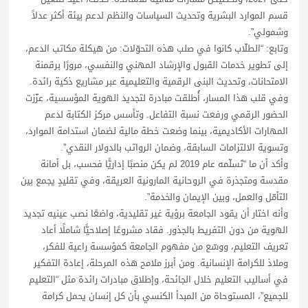
قسم الموارد البشرية وتحديث السياسات والنظم لدعم بيئة أكثر عدلاً
وشمولي”.
وتابع: “الطلّاب كانوا في صلب هذه التحوّلات: من هيكلة مكاتب الدعم،
إلى تطوير خدمات القبول والإرشاد المهني والنفسي، مرورًا برقمنة
الامتحانات، وتحديث البنى الرقمية والتعليمية عبر مشاريع ذكية رائدة.
وفي قلب هذا المسار، أُطلقت مبادرة لتجديد الهوية المؤسسية، عزّزت
الحضور الرقمي ورفعت نسبة التفاعل. وتأسس مركز الكتابة لدعم
المهارات الأكاديمية، بينما وضعت خطة مالية لضمان استدامة الموارد،
وتسوية الالتزامات السابقة، وضمان الرواتب بالدولار النقدي”.
وأكد أن ما “تَسلّمه عام 2019 لم يكن منصبًا إداريًّا فحسب، بل أمانة
مقدسة ومتجذرة في الروحانية المارونية العريقة، وفي تقليدٍ يجمع بين
التأمّل والعمل، وبين الإيمان والخدمة”.
وأنه اختار أن يقود الجامعة برؤية غير تقليدية، واضعًا نصب عينيه تجديد
الهوية من دون التفريط بالجذور. فقاد مشروعًا إصلاحيًّا شاملًا أعاد
تعريف التعليم، ووسّع من مفهوم الجامعة كمؤسسة راعية للفكر،
وملاذ للكرامة الإنسانية. ومن أبرز ملامح هذه المرحلة، إعادة التفكير
في أساليب التعليم خلال الجائحة، وإطلاق مبادرات رائدة مثل “التعليم
للجميع”، المستوحاة من المبدأ الكنسي بأن كل إنسان يحمل كرامة