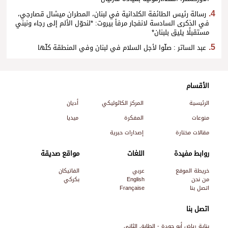
رسالة رئيس الطائفة الكلدانية في لبنان، المطران ميشال قصارجي،
في الذكرى السادسة لانفجار مرفأ بيروت: *لنحوّل الألم إلى رجاء ونبني
مستقبلًا يليق بلبنان*
عبد الساتر : صلّوا لأجل السلام في لبنان وفي المنطقة كلّها
الأقسام
الرئيسية
المركز الكاثوليكي
أديان
منوعات
المفكرة
ميديا
مقالات مختارة
إصدارات حبرية
روابط مفيدة
اللغات
مواقع صديقة
خريطة الموقع
عربي
الفاتيكان
من نحن
English
بكركي
اتصل بنا
Française
اتصل بنا
بناية رياض أبو جودة - الطابق الثاني