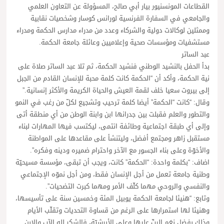
القطاعات المونسنيور بيار أبي صالح، المسؤولة عن التعاون العلمي
والجامعي في السفارة الفرنسية لورانس كوسار وشخصيات نقابية
وممثلين لوكالات دولية والشركاء وعدد من مدراء مدارس الحكمة ومدراء
مستشفيات ومؤسسات صحية وإعلاميين وعائلة جامعة الحكمة.
عبد الساتر
بدأ الحفل بالنشيد الوطني فنشيد الحكمة، ثم تلا عبد الساتر صلاة على
نية الحكمة، وأكد أن “الحكمة كانت كلمة محبة للإنسان القادم من الجبل
إلى بيروت سعيا خلف لقمة العيش والحياة الكريمة والأكثر إنسانية.”
وقال: “كانت “الحكمة” أيضا كلمة ترحيب وتشجيع لكلّ من رغب في النمو
والتطور والعلم فقبلت بين جدرانها ابن وابنة الوطن من أي منطقة أتى
وإلى أي طبقة اجتماعية وطائفة انتمى، ليكتسب فيها المهارات لبناء
مستقبل زاهر ومجتمع أفضل، وليتنشأ على مقاعدها على المواطنة
والأخوّة وعلى بناء الجسور مع الآخر واحترام ضميره ودينه وفكره”.
اضاف: “بكلمة واحدة: “الحكمة” كانت، ويجب أن تبقى، مؤسسة مسيحيّة
وطنية جامعة تعمل من أجل الإنسان فقط، ومن أجل نموّه الإجتماعي
والنفسي والروحي مهما كلّف الأمر ومهما كبرت التضحيات”.
وتابع: “هنيئا لجامعة الحكمة يوبيل المئة وخمسين سنة على تأسيسها،
وهنيئا لها استمرارها على الرغم من قساوة التحديات وتقلّب الأيام
وذلك بفضلِ نِعَمِ الربِّ عليها وعلى الأبرشيّة، فالشكر لله الآب والابن