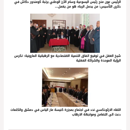
الرئيس عون منح رئيس اليسوعية وسام الأرز الوطني برتبة كومندور دكاش في
ذكرى التأسيس: من يحمل الرجاء هو من يعمل…
شيخ العقل في توقيع اتفاق التنمية الاقتصادية مع الرهبانية المارونية: تكرس
الرؤية الموحدة والشراكة الفعلية
اللقاء الارثوذكسي ندد في اجتماع بمجزرة كنيسة مار الياس في دمشق والكلمات
دعت الى التضامن ومواجهة الارهاب