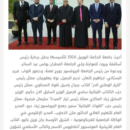
أحيت جامعة الحكمة اليوبيل الـ150 لتأسيسها بحفل برعاية رئيس
أساقفة بيروت للموارنة ولي الجامعة المطران بولس عبد الساتر،
وبدعوة من رئيس الجامعة البروفسور جورج نعمة، وحضور النواب: فريد
البستاني، ابراهيم كنعان، نديم الجميل، بولا يعقوبيان، ممثل رئيس
“التيار الوطني الحر” النائب جبران باسيل نقولا الصحناوي، ممثل رئيس
حزب الكتائب اللبنانية سامي الجميل الوزير السابق الان حكيم، الوزير
السابق زياد المكاري ممثلا رئيس تيار “المردة” سليمان فرنجية، ممثل
رئيس حزب “القوات اللبنانية” سمير جعجع البروفسور زياد حرو، المدير
العام للتعليم العالي الدكتور مازن الخطيب، المدير الإقليمي في
الوكالة الجامعية للفرنكوفونية – الشرق الأوسط جان نويل باليو، النائب
العام للأبرشية المونسنيور أغناطيوس الأسمر والنائب الأسقفي لشؤون