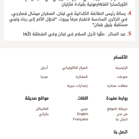
الأوركسترا الفلهارمونية بقيادة فازليان
رسالة رئيس الطائفة الكلدانية في لبنان، المطران ميشال قصارجي،
في الذكرى السادسة لانفجار مرفأ بيروت: *لنحوّل الألم إلى رجاء ونبني
مستقبلًا يليق بلبنان*
عبد الساتر : صلّوا لأجل السلام في لبنان وفي المنطقة كلّها
الأقسام
الرئيسية
المركز الكاثوليكي
أديان
منوعات
المفكرة
ميديا
مقالات مختارة
إصدارات حبرية
روابط مفيدة
اللغات
مواقع صديقة
خريطة الموقع
عربي
الفاتيكان
من نحن
English
بكركي
اتصل بنا
Française
اتصل بنا