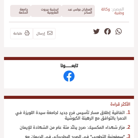
المصدر:
وكالة
المطران بولس عبد
ابرشية بيروت
جامعة
وطنية
الساتر
المارونية
الحكمة
Twitter
Facebook
WhatsApp
إرسال
طباعة
تابعــــــــــونا
الأكثر قراءة
اتفاقية إطلاق مسار تأسيس فرع جديد لجامعة سيدة اللويزة في
الحمرا بالتوافق مع الرهبنة الكبوشية
مزار شهداء المكسيك: صرح يخلّد مئة عام من الشهادة للإيمان
*سمفونية التطويب* في الصرح البطريركي في الديمان مع