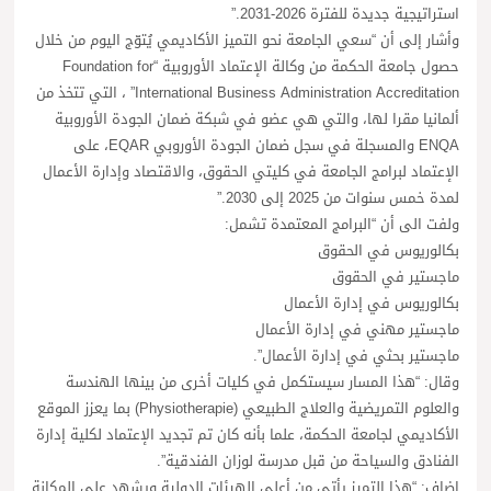
استراتيجية جديدة للفترة 2026-2031.”
وأشار إلى أن “سعي الجامعة نحو التميز الأكاديمي يُتوّج اليوم من خلال
حصول جامعة الحكمة من وكالة الإعتماد الأوروبية “Foundation for
International Business Administration Accreditation” ، التي تتخذ من
ألمانيا مقرا لها، والتي هي عضو في شبكة ضمان الجودة الأوروبية
ENQA والمسجلة في سجل ضمان الجودة الأوروبي EQAR، على
الإعتماد لبرامج الجامعة في كليتي الحقوق، والاقتصاد وإدارة الأعمال
لمدة خمس سنوات من 2025 إلى 2030.”
ولفت الى أن “البرامج المعتمدة تشمل:
بكالوريوس في الحقوق
ماجستير في الحقوق
بكالوريوس في إدارة الأعمال
ماجستير مهني في إدارة الأعمال
ماجستير بحثي في إدارة الأعمال”.
وقال: “هذا المسار سيستكمل في كليات أخرى من بينها الهندسة
والعلوم التمريضية والعلاج الطبيعي (Physiotherapie) بما يعزز الموقع
الأكاديمي لجامعة الحكمة، علما بأنه كان تم تجديد الإعتماد لكلية إدارة
الفنادق والسياحة من قبل مدرسة لوزان الفندقية”.
اضاف: “هذا التميز يأتي من أعلى الهيئات الدولية ويشهد على المكانة