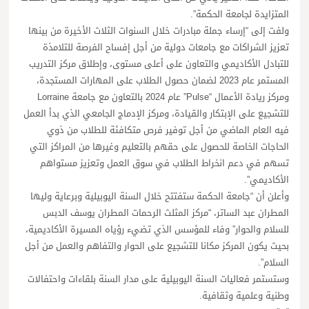
المتزايدة لجامعة الحكمة”.
ولفت إلى “إرساء جملة مبادرات خلال السنوات الثلاث الأخيرة من بينها
تعزيز الشراكات مع جامعات دولية من أجل إفساح الفرصة للتلامذة
للتبادل الأكاديمي والتعاون على أعلى مستوى، وإطلاق مركز التدريب
المستمر عام 2023 لضمان حصول الطلاب على المهارات المستجدة،
ومركز ريادة الأعمال “Pulse” عام 2024 بالتعاون مع جامعة Lorraine
للتشجيع على الإبتكار والقيادة، ومركز الإدماج الجامعي الذي بدأ العمل
فيه العام الماضي من أجل توفير فرص متكافئة للطلاب من ذوي
الحاجات الخاصة للحصول على حقهم بالتعليم وغيرها من المراكز التي
تسهم في دعم انخراط الطلاب في سوق العمل وتعزيز مستواهم
الأكاديمي”.
وأعلن أن “جامعة الحكمة ستفتتح خلال السنة اليوبيلية وبرعاية وليها
المطران عبد الساتر، “مركز المثلث الرحمات المطران يوسف الدبس
للسلام والحوار” وفاء للمؤسس الذي تضيء رؤياه المسيرة الأكاديمية،
بحيث يكون المركز مكانا للتشجيع على الحوار والتفاهم والعمل من أجل
السلام”.
وستستمر فعاليات السنة اليوبيلية على مدار السنة بلقاءات واحتفالات
وطنية وعلمية وثقافية.