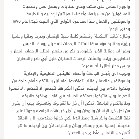
والروح القدس على محبّته وعلى عطاياه، وبفضل عمل وتضحيات
المسؤولين عن مسيرتها، وأعضاء الهيئتين الإدارية والتعليمة
والموظفين والعمال منذ المحاضرة الأولى التي ألقيت فيها عام ١٨٧٥
وحتى اليوم”.
وقال: “كانت “الحكمة” وتستمرّ كلمة محبّة للإنسان وصرحا وطنيا وعلميا
برؤية ومثابرة مؤسسها المثلث الرحمات المطران يوسف الدبس
وبقرارات وعناية الذين خلفوه، وأذكر من بينهم المثلث الرحمات المطران
اغناطيوس زيادة والمثلث الرحمات المطران خليل أبي نادر والمطران
بولس مطر أطال الله بعمره”.
وتوجه الى رئيس الجامعة وأعضاء الهيئتين التعليمية والإدارية
والموظفين والعمال قائلا: “تواضعوا أمام نُبل رسالتكم وأمام حاجة من
وضعوا ذاتهم بين أيديكم. تذكّروا أنكم هنا لتَخدموا لا لتُخدَموا. لا تنسوا
أنكم عابرون، فاتركوا بصمتكم الحسنة في قلوب وذاكرة طلابكم
وطالباتكم والجامعة. تذكروا أن كل ما تقولونه وتعملونه يجب أن يكون
من أجل خير الإنسان والوطن ومن أجل خير هذه الجامعة وجوابًا على
ثقة الكنيسة والأبرشية ومطرانها بكم. كونوا مجتهدين لأن الأمانة
عظيمة. إعملوا بفرح وبسلام وبتأن وباحتراف لأنّ بين أيديكم ما هو
أثمن من الألماس وأطرى من العجين”.