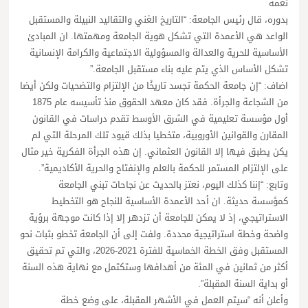
نعمة
بدوره، قال رئيس الجامعة: “التاريخ الغني والتقاليد النبيلة والمستقبل
الواعد هي الأعمدة التي تشكل هوية الجامعة ومهمتها. ان المبادئ
الأساسية للحرية والعدالة والمسؤولية الاجتماعية والكرامة الإنسانية
تشكل الأساس الذي يتم عليه بناء مستقبل الجامعة.”
اضاف: “إن جامعة الحكمة تجسد تاريخًا من الإلتزام والتضحيات ولكن أيضا
من الشجاعة والجرأة. فقد كان معهد الحقوق منذ تأسيسه عام 1875
أول مؤسسة تعليمية في الشرق الأوسط تقدم دراسات في القانون
المقارن والقوانين الأوروبية، متخطيا بذلك قيود تلك المرحلة التي لم
يكن يطبق فيها إلا القانون العثماني. إن هذه الجرأة الفكرية خير مثال
على الإلتزام المستمر للحكمة بالعلم والإنفتاح والحرية الأكاديمية”.
وتابع: “إننا كذلك اليوم، نعتز بالحديث عن نجاحات تبني الجامعة
كمؤسسة حديثة. ان أحد الأعمدة الأساسية للنجاح هو التخطيط
الاستراتيجي، إذ لا يمكن للجامعة أن تزدهر إلا إذا كانت موجهة برؤية
واضحة وخطة استراتيجية محددة. ولفت إلى أن الجامعة تخطو بثبات نحو
المستقبل وفق الخطة الخماسية للفترة 2021-2026، والتي تم تحقيق
أكثر من ثمانين في المئة من أهدافها وستكتمل مع نهاية هذه السنة
أو بداية السنة المقبلة”.
وأعلن أنه “سيتم العمل في الأشهر المقبلة، على وضع خطة