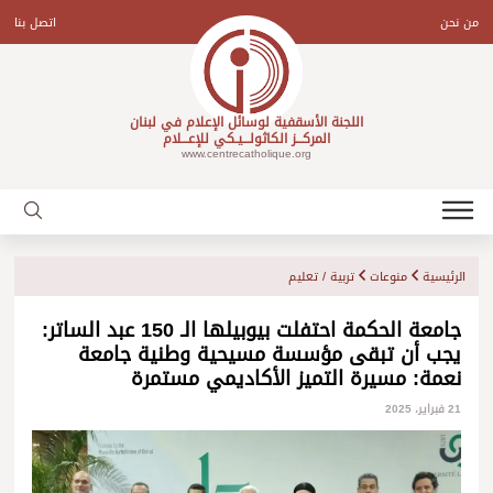
Ski
t
من نحن
اتصل بنا
conten
اللجنة الأسقفية لوسائل الإعلام في لبنان
المركـــز الكاثولـــيـكي للإعـــلام
www.centrecatholique.org
الرئيسية
منوعات
تربية / تعليم
جامعة الحكمة احتفلت بيوبيلها الـ 150 عبد الساتر:
يجب أن تبقى مؤسسة مسيحية وطنية جامعة
نعمة: مسيرة التميز الأكاديمي مستمرة
21 فبراير، 2025