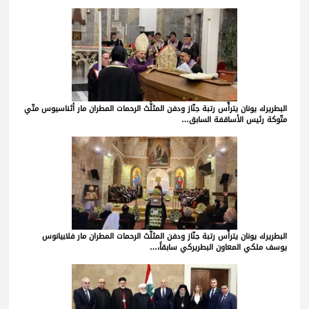
البطريرك يونان يترأّس رتبة جنّاز ودفن المثلَّث الرحمات المطران مار أثناسيوس متّي
متّوكة رئيس الأساقفة السابق…
البطريرك يونان يترأّس رتبة جنّاز ودفن المثلَّث الرحمات المطران مار فلابيانوس
يوسف ملكي المعاون البطريركي سابقاً،…