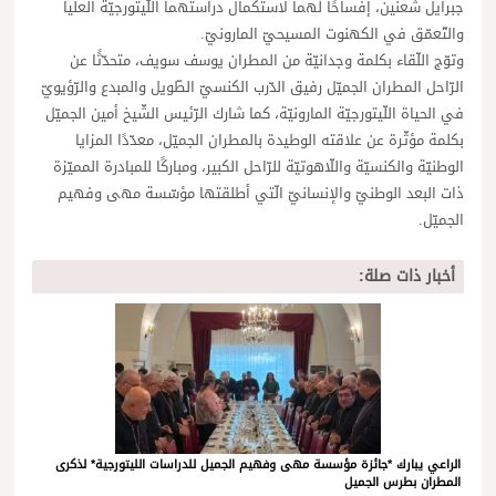
جبرايل شعنين، إفساحًا لهما لاستكمال دراستهما اللّيتورجيّة العليا
والتّعمّق في الكهنوت المسيحيّ المارونيّ.
وتوّج اللّقاء بكلمة وجدانيّة من المطران يوسف سويف، متحدّثًا عن
الرّاحل المطران الجميّل رفيق الدّرب الكنسيّ الطّويل والمبدع والرّؤيويّ
في الحياة اللّيتورجيّة المارونيّة، كما شارك الرّئيس الشّيخ أمين الجميّل
بكلمة مؤثّرة عن علاقته الوطيدة بالمطران الجميّل، معدّدًا المزايا
الوطنيّة والكنسيّة واللّاهوتيّة للرّاحل الكبير، ومباركًا للمبادرة المميّزة
ذات البعد الوطنيّ والإنسانيّ الّتي أطلقتها مؤسّسة مهى وفهيم
الجميّل.
أخبار ذات صلة:
الراعي يبارك *جائزة مؤسسة مهى وفهيم الجميل للدراسات الليتورجية* لذكرى
المطران بطرس الجميل