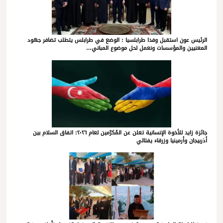
الرئيس عون استقبل وفدا طرابلسيا : الوضع في طرابلس يتطلب تضافر جهود
المعنيين والمؤسسات ونعمل لحل موضوع المباني…
جائزة زايد للأخوة الإنسانية تعلن عن المُكرّمين لعام ٢٠٢٦: اتفاق السلام بين
أذربيجان وأرمينيا وزرقاء يفتالي