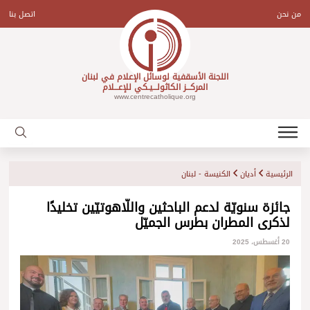
Ski
t
من نحن
اتصل بنا
conten
اللجنة الأسقفية لوسائل الإعلام في لبنان
المركـــز الكاثولـــيـكي للإعـــلام
www.centrecatholique.org
الرئيسية
أديان
الكنيسة - لبنان
جائزة سنويّة لدعم الباحثين واللّاهوتيّين تخليدًا
لذكرى المطران بطرس الجميّل
20 أغسطس، 2025