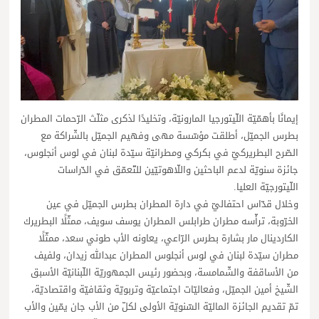
إيمانًا بأهمّيّة اللّيتورجيا المارونيّة، وتخليدًا لذكرى مثلّث الرّحمات المطران
بطرس الجميّل، أطلقت مؤسّسة مهى وفهيم الجميّل بالشّراكة مع
الصّرح البطريركيّ في بكركي ومطرانيّة سيّدة لبنان في لوس أنجلوس،
جائزة سنويّة لدعم الباحثين واللّاهوتيّين للتّعمّق في الدّراسات
اللّيتورجيّة العليا.
وخلال قدّاس احتفاليّ في دارة المطران بطرس الجميّل في عين
الخرّوبة، ترأّسه مطران طرابلس المطران يوسف سويف، ممثّلًا البطريرك
الكاردينال مار بشارة بطرس الرّاعي، يعاونه الأب طوني سعد، ممثّلًا
مطران سيّدة لبنان في لوس أنجلوس المطران عبدالله زيدان، ولفيف
من الأساقفة والشّمامسة، وبحضور رئيس الجمهوريّة اللّبنانيّة الأسبق
الشّيخ أمين الجميّل، وفعاليّات اجتماعيّة وتربويّة وثقافيّة واقتصاديّة،
تمّ تقديم الجائزة الماليّة السّنويّة الأولى لكلّ من الأب جان يمّين والأب