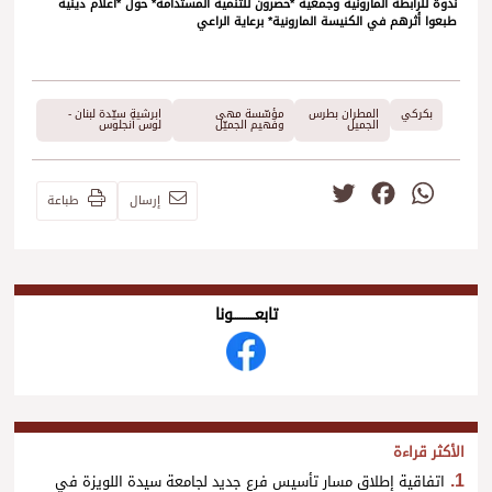
ندوة للرابطة المارونية وجمعية *حصرون للتنمية المستدامة* حول *أعلام دينية
طبعوا أثرهم في الكنيسة المارونية* برعاية الراعي
بكركي
المطران بطرس
مؤسّسة مهى
ابرشية سيّدة لبنان -
الجميل
وفهيم الجميّل
لوس أنجلوس
Twitter
Facebook
WhatsApp
إرسال
طباعة
تابعــــــــــونا
الأكثر قراءة
اتفاقية إطلاق مسار تأسيس فرع جديد لجامعة سيدة اللويزة في