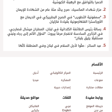
الحمرا بالتوافق مع الرهبنة الكبوشية
مزار شهداء المكسيك: صرح يخلّد مئة عام من الشهادة للإيمان
*سمفونية التطويب* في الصرح البطريركي في الديمان مع
الأوركسترا الفلهارمونية بقيادة فازليان
رسالة رئيس الطائفة الكلدانية في لبنان، المطران ميشال قصارجي،
في الذكرى السادسة لانفجار مرفأ بيروت: *لنحوّل الألم إلى رجاء ونبني
مستقبلًا يليق بلبنان*
عبد الساتر : صلّوا لأجل السلام في لبنان وفي المنطقة كلّها
الأقسام
الرئيسية
المركز الكاثوليكي
أديان
منوعات
المفكرة
ميديا
مقالات مختارة
إصدارات حبرية
روابط مفيدة
اللغات
مواقع صديقة
خريطة الموقع
عربي
الفاتيكان
من نحن
English
بكركي