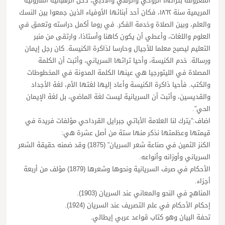
المعروفة بتراثها الروحي والزمني والأدبي، دخل الرهبانية المارونية
المريمية سنة ١٨٦٢، فكان أحد أبنائها الأوفياء الذين جمعوا بين النسك
والعلم، وبين الصلاة وخدمة الفكر. في روما أكمل دراسته وتعمق في
العلوم واللغات، وأعطي أن يكون كاهنا وأستاذا، وارتقى من منبر
التعليم ليصبح معلما للأجيال وحارسا لذاكرة الكنيسة. كان رجل إيمان
ورسالة. خدم الكنيسة، وأحيا تراثها السرياني، وأثبت أن الكلمة
المصلاة في الليتورجيا هي عينها الكلمة المدونة في المخطوطات
والكتب. فأحيا ذاكرة الكنيسة وأعاد إليها لغتها الأم، لغة الأجداد
والقديسين، وأثبت أن السريانية ليست لغة الماضي، بل لغة الإيمان
الحي”.
اضاف:”يترك لنا العلامة الأباتي جبرايل القرداحي مؤلفات فريدة في
قيمتها وعظمتها نذكر منها ستة من أصل عشرة هي:
الكنز الثمين في صناعة شعر السريان” (1875) وقد ضمنه حقيقة الشعر
السرياني وأوزانه وأنواعه.
الأحكام في صرف السريانية ونحوها وشعرها (1879) مؤلف من أربعة
أجزاء.
المناهج في النحو والمعاني عند السريان (1903).
إحكام الأحكام في علم التصريف عند السريان (1924).
تحفة البيان وهو كتاب قواعد عربي إيطالي.