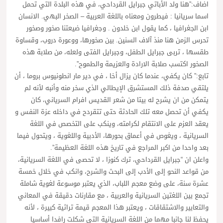
اضاف:”هنا ولد الأباتي جبرايل القرداحي، في هذه البلدة التي تحمل
اسما سريانيا : فيطرون ومعناه باللغة العربية – الصخر البهي. الانسان
ابن الجغرافيا ، كما يقول ابن خلدون . وجغرافيا ضيعتنا صخور وصخور
تحرس الزمن هنا منذ آلاف السنين. بين صخورها، ووعورة دروب، وقساوة
طقسها ، تربى جبرايل الطفل، وجبرايل الفتى ولعله، من صلابة هذه
الصخور اكتسب صلابة الارادة والعزيمة والطموح”.
تابع:” كان يكفي، عندما كان يزال أخا ، في دير مار انطونيوس بروما ، أن
يلتقي صدفة ذلك المستشرق الإيطالي الذي سخر منه وأنبه لأنه لم
يتمكن من ان يشرح له بيتا من شعر القديس افرام السرياني، كان
يكفي أن تحصل معه تلك الحادثة حتى تتقردح في داخله عزة النفس و
يعقد العزم على الانتقام لكرامته، وينكب على التخصص في اللغة
السريانية ، ويغوص في أعماق بحورها، الأدبية واللغوية ، ويتحول فيما
بعد واحدا من اكبر المراجع في تاريخ هذه اللغة العظيمة”.
واعلن ان “جبرايل القرداحي، ترك كنوزا ، لا تحصى في اللغة السريانية،
من قواعد النحو إلى الأدب إلى البحث والشرح، وانكب في خلال خمسة
عشرة سنة، على وضع معجم اللباب، الذي يعتبر موسوعة لغوية شاملة
تجمع بين اللغتين السريانية والعربية ، مع مقارنات دقيقة في المعاني
والتعابير والاشتقاقات ، ويعتبر هذا المعجم قيمة تراثية كبيرة ، لأنه
يحفظ لنا جانبا مهما من اللغة السريانية التي شكلت رافدا أساسيا