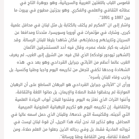
قاموس اللباب باللغتين العربية والسريانية، وهو جوهرة التاج في
عطائه الثقافي والعلمي والفكري. وهو بجزئين مطبوع في بيروت ما
بين 1887 و 1891″.
واشار إلى ان “المكرم لم يكتف بالكتابة بل مثل لبنان في محافل علمية
كبرى، وشارك في مؤتمرات في أوروبا وسويسرا، متحدثا ومدافعا عن
السريان وتاريخهم وحضارتهم، فكان شاهدا بليغا للبنان الرسالة. وقد
اعترف به كبار علماء عصره، وقال فيه أحد المستشرقين الألمان
(الشهير تيودور نولدكه) الذي قال فيه: من الشرق إلى الغرب، لم يعرف
الغرب عالما أعظم من الأباتي جبرايل القرداحي وهو بعد حي. هذه
الشهادة وحدها تكفي لتجعل من تكريمه اليوم واجبا وطنيا وكنسيا، بل
واجب وفاء للبنان بأسره”.
ورأى ان “الأباتي جبرايل القرداحي هو البرهان الساطع على أن الرهبان
الموارنة لم يحفظوا فقط الصلاة والإيمان، بل صانوا اللغة والثقافة،
وأغنوا التراث الذي نعتز به اليوم. وفتحوا للبنان أبواب الريادة العلمية
والثقافية. إن تكريمه اليوم هو تكريم للرهبانية المارونية المريمية
التي أنجبته، وللكنيسة التي خدمها، وللبنان الذي حمل اسمه عاليا في
المحافل. وهو تذكير لنا، نحن أبناء هذا الجيل، أن قوة لبنان ليست في
ثرواته المادية فقط، بل وفي رجاله الذين جعلوا من العلم صلاة، ومن
الصلاة ثقافة، ومن الثقافة وطنا ورسالة”.