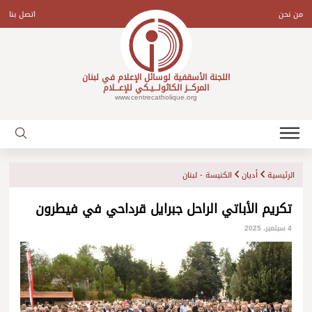
Ski
t
من نحن
اتصل بنا
conten
اللجنة الأسقفية لوسائل الإعلام في لبنان
المركـــز الكاثولـــيـكي للإعـــلام
www.centrecatholique.org
الرئيسية
أديان
الكنيسة - لبنان
تكريم الأباتي الراحل جبرايل قرداحي في فيطرون
4 سبتمبر، 2025