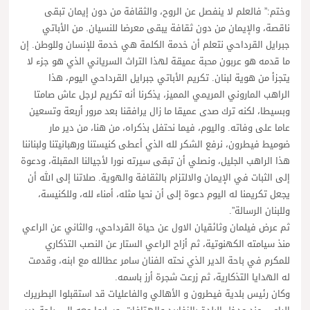
وختم:” فالعلم لا ينفصل عن الروح، والثقافة من دون إيمان تبقى
ناقصة، والإيمان من دون ثقافة يبقى معرضا للنسيان. من الأباتي
جبرايل القرداحي نتعلم أن خدمة الكلمة هي خدمة للإنسان وللوطن. إن
ما قدمه هو عربون محبة عميقة لهذا التراث السرياني الذي هو جزء لا
يتجزأ من هوية لبنان. تكريم الأباتي جبرايل القرداحي اليوم، هذا
الراهب الماروني المريمي المميز، يذكرنا أنه تكريم لرجل عاش صامتا
وبسيطا، لكنه ترك صدى عميقا ما زال يرافقنا بعد مرور أربعة وتسعين
عاما على وفاته. واليوم، فيما نحتفل بذكراه، من هنا، من دير مار
ضوميط فيطرون، نرفع الشكر لله الذي أعطى كنيستنا ورهبانيتنا ولبناننا
هذا الراهب الجليل، ونصلي أن تبقى سيرته نورا لأجيالنا المقبلة، ودعوة
إلى الثبات في الإيمان والالتزام بالثقافة والهوية. صلاتنا إلى الله أن
يجعل تكريمنا له اليوم دعوة إلى أن نحيا مثله، أمناء لله، وللكنيسة،
وللبنان الرسالة”.
ثم عرض فيلمان وثائقيان الاول عن حياة القرداحي، والثاني عن الراعي
منذ سيامته الكهنوتية، ثم أزاح الراعي الستار عن النصب التذكاري
للمكرم في باحة الدير الذي نحته الفنان سامر عطالله مع ابنه، وقدمت
له الهدايا التذكارية، ثم زرعت شجرة أرز باسمه.
وكان رئيس بلدية فيطرون و الأهالي والفاعليات قد استقبلوا البطريرك