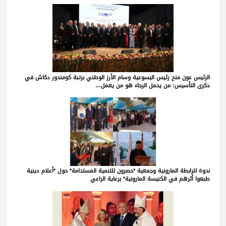
الرئيس عون منح رئيس اليسوعية وسام الأرز الوطني برتبة كومندور دكاش في
ذكرى التأسيس: من يحمل الرجاء هو من يعمل…
ندوة للرابطة المارونية وجمعية *حصرون للتنمية المستدامة* حول *أعلام دينية
طبعوا أثرهم في الكنيسة المارونية* برعاية الراعي