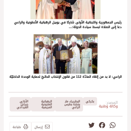
رئيس الجمهورية واللبنانية الأولى شاركا في يوبيل الرهبانية الأنطونية والراعي
دعا إلى الصلاة لبسط سيادة الدولة:…
الراعي: لا بد من إلغاء المادّة 112 من قانون الإنتخاب الحاليّ لحماية الوحدة الداخليّة
بكركي
البطريرك مار
الرهبانية
الأباتي
المصدر:
بشارة بطرس
المارونية
جبرايل
وكالة وطنية
الراعي
المريمية
القرداحي
Twitter
Facebook
WhatsApp
إرسال
طباعة