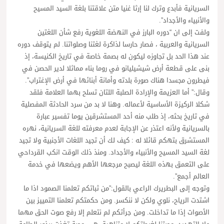
السريانية فأبدع وترك لنا إرثا غنيا متن علاقتنا بلغة السيد المسيح
والأنبياء والأجداد”.
ولفت إلى ان “دوره البارز في النهضة اللغوية رفع شأن اللغتين
السريانية والعربية ، فصار حارسا لذاكرة لغتنا وصلواتنا. لم يتوقف دوره
عند هذا الحد بل تجاوزه ليكون له بصمة خاصة في تاريخ الكنيسة، إذ
بنى على قطعة أرض شيشيليانو في روما بناء مماثلا لدير الحصن في
فيطرون مجسدا هناك صورة بلدته وأمانة أبنائها في أرض الإغتراب”.
وقال:” أما العزيمة والإرادة الصلبة اللتان تسلح بهما العلامة فلقد
شكلا الركيزة الأساسية لأعماله. وهنا لا بد من سرد الحادثة المفصلية
في تاريخ بحثه، إذ طلب منه أحد المستشرقين يوما تفسير عبارة
بالسريانية ولأنه اعتذر عن الإجابة لعدم معرفته للغة السريانية، نهره
المستشرق بتهكم قائلا له : كيف لك أن تجيد اللغات الأجنبية ولا تجيد
لغة السيد المسيح والأنبياء والأجداد. ومنذ ذلك الوقت انكب القرداحي
على التعمق بهذه اللغة ليصبح مرجعها الأهم ويضعها في خدمة
العالم أجمع”.
وتوجه إلى البطريرك الراعي بالقول:”من ثباتكم تعلمنا الصمود اذا ما
اشتدت الرياح، نلوي ولكن لا ننكسر. ومن حكمتكم تعلمنا التمييز بين
الأصوات إذا ما تداخلت. ومن جرأتكم لم نتعلم إلا رفع صوت الحق مهما