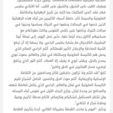
المكتبة الشرقية Biblioteca Orientalis” يطلق حركة الاستشراق،
ويعرف الغرب على الشرق، والشرق على الغرب. أما الأباتي بطرس
فهد فقد أغنى المكتبات بما كتبه عن تاريخ الرهبانية والطائفة
المارونية والسبحة تكر، حاملة أسماء الكثيرين من أبناء هذه الرهبانية
الذين خدموا في الرسالات وعلموا في الحياة، وساسوا ودبروا في
مجالات كثيرة، وخافوا على خلاص النفوس وكانت صلواتهم مع
مساعيهم أكاليل رجاء أينما حلوا، حتى نصل اليوم، إلى غبطة أبينا
البطريرك الكاردينال مار بشارة بطرس الراعي. ولا يسعنا إلا أن نرفع
التحية الصادقة والإجلال الكبير لغبطتكم. أنتم الراعي الصالح الذي
يحمل هم الكنيسة المارونية ورسالتها في لبنان والعالم، بصوت نبوي
يصدح بالحق، وبقلب أبوي لا يعرف إلا العطاء. أنتم النور الذي يرتفع
ليضيء مسار اللبنانيين في الحق والخير”.
تابع:”لقد كنتم ولا تزالون حافظين للكنز ومدافعين عن الثقافة
الإنسانية والإيمانية. أنتم صوت الحق والضمير، الحامل الشجاع لقيم
الكنيسة المارونية في لبنان والعالم، الراعي الذي يناضل لنهضة شعبه،
والمدافع عن وحدة لبنان، وزارع الرجاء الأول في نفوس أبناء كنيسته.
ولن ننتظر المستقبل لنشكركم ونكرمكم، لأنكم محطة تكريم يومية
وصلاة شكر لا تنتهي”.
وختم :”اليوم يا صاحب الغبطة بطريركنا الغالي، أردنا بتكريم العلامة