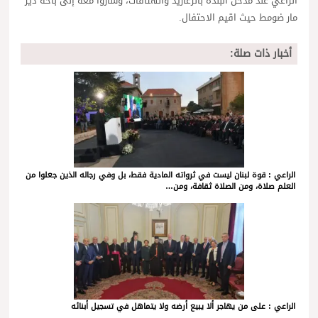
الراعي عند مدخل البلدة بالزغاريد والهتافات، وساروا معه إلى باحة دير
مار ضومط حيث اقيم الاحتفال.
أخبار ذات صلة:
الراعي : قوة لبنان ليست في ثرواته المادية فقط، بل وفي رجاله الذين جعلوا من
العلم صلاة، ومن الصلاة ثقافة، ومن…
الراعي : على من يهاجر ألا يبيع أرضه ولا يتماهل في تسجيل أبنائه