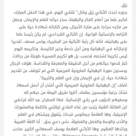
رزق
بدوره تحدث الأباتي رزق وقال:” نلتقي اليوم، في هذا الحفل المبارك،
لنكرم علما من أعلام الفكر والرهبنة، سخر حياته للعلم والإيمان، وجعل
من فكره سراجا على منارة الأجيال، ومن كتاباته شهادة حية على
التزامه بالإنسانية الواعية. إن الأباتي القرداحي، لم يكن رئيسا عاما
على رهبانيته، لكنه نال رتبة الأباتية من البطريرك بولس مسعد، تقديرا
لإنجازاته في الرهبانية ومن أجل خدمة وخير الكنيسة. وتكريمه اليوم
ليس تكريما لشخصه فحسب، بل هو تكريم المسيرة طويلة من رجالات
كبار قدموا حياتهم من أجل الحقيقة والمعرفة والقداسة. هؤلاء الرجال
يجسدون صورة الرهبانية المارونية المريمية التي لم تتوقف عن تقديم
شهادة حية، إن في الإيمان وإن في العلم والتربية”.
اضاف:”إن الرهبانية المارونية المريمية التي أفتخر أن أحمل اسمها،
نشأت برغبة مؤسسين عظماء، أناروا طريق البيعة من حبهم لله
وسعيهم الدؤوب في رقي الإنسانية. فها المطران عبد الله قراعلي
ابن العائلة الغنية يتجرد من غناه المادي ليغتني بالكلمة وبالمشورات
الإنجيلية، وها العلامة جرمانوس فرحات يتفوق ويشتهر في العلم
والأدب والوعظ والفضل والفضيلة، حتى دعي بحق : أبا اللغة العربية
ورائدها العظيم. وها الأباتي العلامة يوسف السمعاني الكبير، صاحب