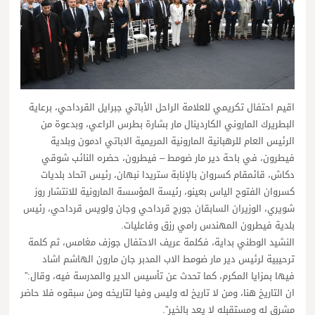
اقيم احتفال تكريمي للعلامة الراحل الأباتي جبرايل القرداحي، برعاية
البطريرك الماروني الكاردينال مار بشارة بطرس الراعي، وبدعوة من
الرئيس العام للرهبانية المارونية المريمية الاباتي ادمون وبلدية
فيطرون، في باحة دير مار ضومط – فيطرون، حضره النائب شوقي
دكاش، قائمقام كسروان بالإنابة ستريدا نبهان، رئيس اتحاد بلديات
كسروان الفتوح الياس بعينو، رئيسة المؤسسة المارونية للانتشار روز
شويري، الوزيران السابقان جورج قرداحي وجان ولويس قرداحي، رئيس
بلدية فيطرون المهندس رامي رزق وفاعليات.
النشيد الوطني بداية، فكلمة عريف الاحتفال جوزف مغامس، ثم كلمة
ترحيبية لرئيس دير مار ضومط الاب المدبر جان مارون الهاشم اشاد
فيها بمزايا المكرم، كما تحدث عن تأسيس الدير والمدرسة فيه، وقال:”
ان التاريخ هنا، ومن لا تاريخ له وليس وفيا لتاريخه ومن سبقوه فلا حاضر
مشرق له ومستقبله لا يعد بالخير”.