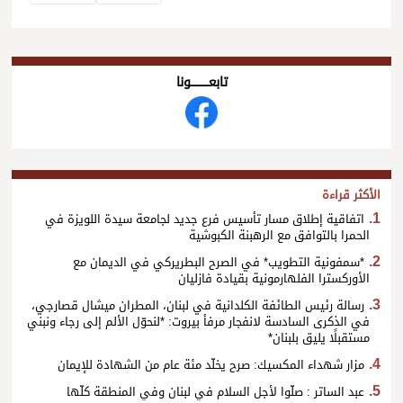
تابعــــــــــونا
الأكثر قراءة
اتفاقية إطلاق مسار تأسيس فرع جديد لجامعة سيدة اللويزة في
الحمرا بالتوافق مع الرهبنة الكبوشية
*سمفونية التطويب* في الصرح البطريركي في الديمان مع
الأوركسترا الفلهارمونية بقيادة فازليان
رسالة رئيس الطائفة الكلدانية في لبنان، المطران ميشال قصارجي،
في الذكرى السادسة لانفجار مرفأ بيروت: *لنحوّل الألم إلى رجاء ونبني
مستقبلًا يليق بلبنان*
مزار شهداء المكسيك: صرح يخلّد مئة عام من الشهادة للإيمان
عبد الساتر : صلّوا لأجل السلام في لبنان وفي المنطقة كلّها