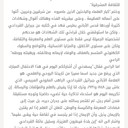
للثقافة المشرقية”.
وختم:”كبار العلماء والباحثين الذين عاصروه . من شرقيين وغربين، أثنوا
على أعماله العظيمة ، وعلى عبقريته الفذه وهنالك أقوال وشهادات
كثيرة أوردها قدس الأباني بطرس فهد في كتابه عن جبرايل القرداحي
، ولكن ما استوقفني خلال قراءتي تلك الشهادات هو مدحهم
لشخصيته الجميلة ليس فقط على مستوى العلم والمعرفة والثقافة،
ولكن على مستوى الأخلاق، والمزايا الانسانية، والتواضع والسلوك
الكهنوتي المتسم بالعفاف والوفاء لإيمانه وطائفته، ورهبنته ووطنه”.
الراعي
اما الراعي فقال:”يسعدني أن أشارككم اليوم في هذا الاحتفال المبارك
الذي يرفع من جديد اسما مميزا من تاريخنا الروحي والعلمي، هو
العلامة الأباتي جبرائيل القرداحي، الراهب الماروني المريمي، الذي
عاش بين ١٨٤٨ و١٩٣١، وترك لنا إرثا يفيض بالعلم والمؤلفات والرسالة. إن
تكريمه اليوم هو استدعاء لذاكرة حية تضيء حاضرنا وتوجه مستقبلنا.
فنحن أمام رجل، لم تقتصر رسالته على جدران ديره، بل عبرت إلى
فضاءات المعرفة والكنيسة والوطن، لتعلن أن العلم إذا لم يقترن
بالإيمان يذبل، وأن الإيمان إذا لم يتجسد في ثقافة حية يبقى عقيما”.
واشار الى انه “إبن بلدة فيطرون العزيزة، وسليل عائلة القرداحي