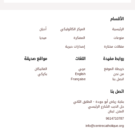
الأقسام
الرئيسية
المركز الكاثوليكي
أديان
منوعات
المفكرة
ميديا
مقالات مختارة
إصدارات حبرية
روابط مفيدة
اللغات
مواقع صديقة
خريطة الموقع
عربي
الفاتيكان
من نحن
English
بكركي
اتصل بنا
Française
اتصل بنا
بناية رياض أبو جودة - الطابق الثاني
جل الديب الشارع الرئيسي
المتن, لبنان
9614710787
info@centrecatholique.org