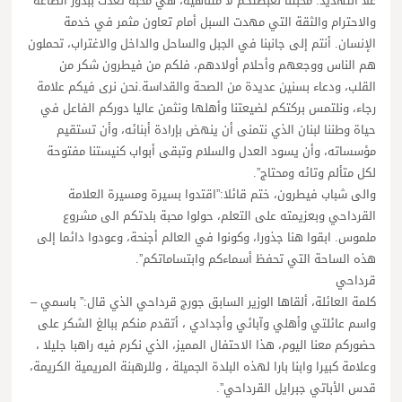
علا التهديد. محبتنا لغبطتكم لا متناهية، هي محبة تغذت ببذور الطاعة
والاحترام والثقة التي مهدت السبل أمام تعاون مثمر في خدمة
الإنسان. أنتم إلى جانبنا في الجبل والساحل والداخل والاغتراب، تحملون
هم الناس ووجعهم وأحلام أولادهم، فلكم من فيطرون شكر من
القلب، ودعاء بسنين عديدة من الصحة والقداسة.نحن نرى فيكم علامة
رجاء، ونلتمس بركتكم لضيعتنا وأهلها ونثمن عاليا دوركم الفاعل في
حياة وطننا لبنان الذي نتمنى أن ينهض بإرادة أبنائه، وأن تستقيم
مؤسساته، وأن يسود العدل والسلام وتبقى أبواب كنيستنا مفتوحة
لكل متألم وتائه ومحتاج”.
والى شباب فيطرون، ختم قائلا:”اقتدوا بسيرة ومسيرة العلامة
القرداحي وبعزيمته على التعلم، حولوا محبة بلدتكم الى مشروع
ملموس. ابقوا هنا جذورا، وكونوا في العالم أجنحة، وعودوا دائما إلى
هذه الساحة التي تحفظ أسماءكم وابتساماتكم”.
قرداحي
كلمة العائلة، ألقاها الوزير السابق جورج قرداحي الذي قال:” باسمي –
واسم عائلتي وأهلي وآبائي وأجدادي ، أتقدم منكم ببالغ الشكر على
حضوركم معنا اليوم، هذا الاحتفال المميز، الذي نكرم فيه راهبا جليلا ،
وعلامة كبيرا وابنا بارا لهذه البلدة الجميلة ، وللرهبنة المريمية الكريمة،
قدس الأباتي جبرايل القرداحي”.