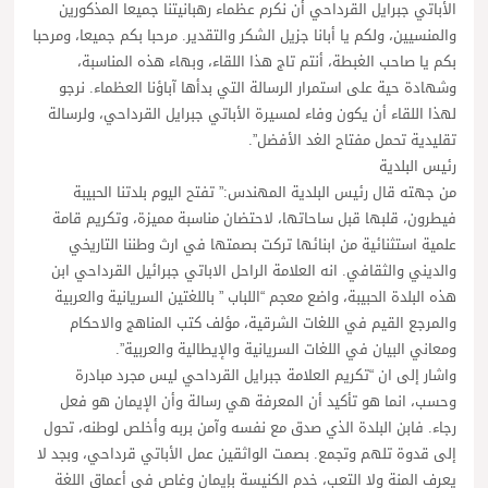
الأباتي جبرايل القرداحي أن نكرم عظماء رهبانيتنا جميعا المذكورين
والمنسيين، ولكم يا أبانا جزيل الشكر والتقدير. مرحبا بكم جميعا، ومرحبا
بكم يا صاحب الغبطة، أنتم تاج هذا اللقاء، وبهاء هذه المناسبة،
وشهادة حية على استمرار الرسالة التي بدأها آباؤنا العظماء. نرجو
لهذا اللقاء أن يكون وفاء لمسيرة الأباتي جبرايل القرداحي، ولرسالة
تقليدية تحمل مفتاح الغد الأفضل”.
رئيس البلدية
من جهته قال رئيس البلدية المهندس:” تفتح اليوم بلدتنا الحبيبة
فيطرون، قلبها قبل ساحاتها، لاحتضان مناسبة مميزة، وتكريم قامة
علمية استثنائية من ابنائها تركت بصمتها في ارث وطننا التاريخي
والديني والثقافي. انه العلامة الراحل الاباتي جبرائيل القرداحي ابن
هذه البلدة الحبيبة، واضع معجم “اللباب ” باللغتين السريانية والعربية
والمرجع القيم في اللغات الشرقية، مؤلف كتب المناهج والاحكام
ومعاني البيان في اللغات السريانية والإيطالية والعربية”.
واشار إلى ان “تكريم العلامة جبرايل القرداحي ليس مجرد مبادرة
وحسب، انما هو تأكيد أن المعرفة هي رسالة وأن الإيمان هو فعل
رجاء. فابن البلدة الذي صدق مع نفسه وآمن بربه وأخلص لوطنه، تحول
إلى قدوة تلهم وتجمع. بصمت الواثقين عمل الأباتي قرداحي، وبجد لا
يعرف المنة ولا التعب، خدم الكنيسة بإيمان وغاص في أعماق اللغة