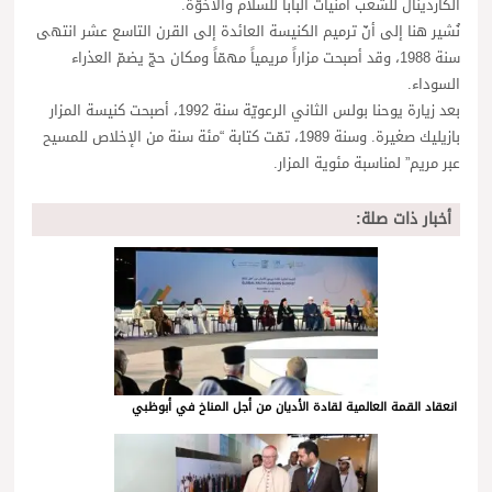
الكاردينال للشعب أمنيات البابا للسلام والأخوّة.
نُشير هنا إلى أنّ ترميم الكنيسة العائدة إلى القرن التاسع عشر انتهى
سنة 1988، وقد أصبحت مزاراً مريمياً مهمّاً ومكان حجّ يضمّ العذراء
السوداء.
بعد زيارة يوحنا بولس الثاني الرعويّة سنة 1992، أصبحت كنيسة المزار
بازيليك صغيرة. وسنة 1989، تمّت كتابة “مئة سنة من الإخلاص للمسيح
عبر مريم” لمناسبة مئوية المزار.
أخبار ذات صلة:
انعقاد القمة العالمية لقادة الأديان من أجل المناخ في أبوظبي