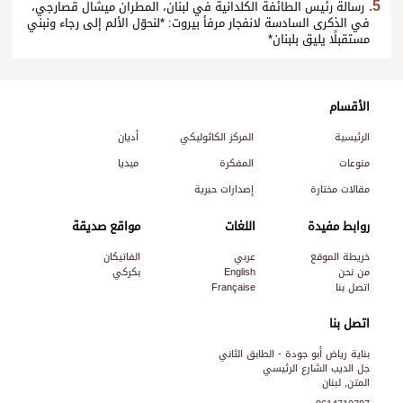
رسالة رئيس الطائفة الكلدانية في لبنان، المطران ميشال قصارجي،
في الذكرى السادسة لانفجار مرفأ بيروت: *لنحوّل الألم إلى رجاء ونبني
مستقبلًا يليق بلبنان*
الأقسام
الرئيسية
المركز الكاثوليكي
أديان
منوعات
المفكرة
ميديا
مقالات مختارة
إصدارات حبرية
روابط مفيدة
اللغات
مواقع صديقة
خريطة الموقع
عربي
الفاتيكان
من نحن
English
بكركي
اتصل بنا
Française
اتصل بنا
بناية رياض أبو جودة - الطابق الثاني
جل الديب الشارع الرئيسي
المتن, لبنان