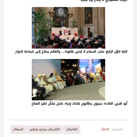
البابا لاوُن الرابع عشر: السلام لا يُبنى بالقوة… والعالم يحتاج إلى شجاعة الحوار
أبو ظبي، القادة دينيون يطالبون باتخاذ إجراء عاجل بشأن تغير المناخ
المصدر:
Zenit
الفاتيكان
الكاردينال بييترو بارولين
السنغال