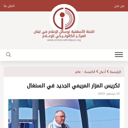
Ski
t
من نحن
اتصل بنا
conten
اللجنة الأسقفية لوسائل الإعلام في لبنان
المركـــز الكاثولـــيـكي للإعـــلام
www.centrecatholique.org
الرئيسية
أديان
الكنيسة - عالم
تكريس المزار المريمي الجديد في السنغال
13 ديسمبر، 2023