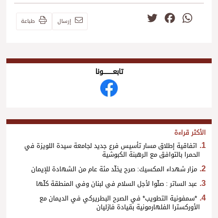
Twitter
Facebook
WhatsApp
إرسال
طباعة
تابعــــــــــونا
الأكثر قراءة
اتفاقية إطلاق مسار تأسيس فرع جديد لجامعة سيدة اللويزة في
الحمرا بالتوافق مع الرهبنة الكبوشية
مزار شهداء المكسيك: صرح يخلّد مئة عام من الشهادة للإيمان
عبد الساتر : صلّوا لأجل السلام في لبنان وفي المنطقة كلّها
*سمفونية التطويب* في الصرح البطريركي في الديمان مع
الأوركسترا الفلهارمونية بقيادة فازليان