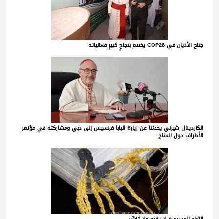
جناح الأديان في COP28 يختتم بنجاحٍ كبيرٍ فعالياته
الكاردينال شيرني يحدثنا عن زيارة البابا فرنسيس إلى دبي ومشاركته في مؤتمر
الأطراف حول المناخ
الرّجاء المسيحيّ لا يخدع ولا يُخيِّب