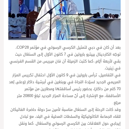
بعد أن كان في دبي لتمثيل الكرسي الرسولي في مؤتمر COP28،
توجّه الكاردينال بييترو بارولين في 7 كانون الأوّل إلى السنغال حيث
بقي لأربعة أيّام، كما كتبت الزميلة آن فان ميريس من القسم الفرنسي
في زينيت.
في التفاصيل، ترأس بارولين في 9 كانون الأوّل احتفال تكريس المزار
المريمي الجديد لسيّدة النجاة في بوبنغين في أبرشية داكار (وعلى بُعد
70 كلم من داكار)، بحضور رئيس أساقفتها ومطارين من مؤتمر
الأساقفة، مع الإشارة إلى أنّ مساحة المزار الجديد تبلغ 20800 متر
مربّع.
وقد كانت الرحلة إلى السنغال مناسبة لأمين سرّ دولة حاضرة الفاتيكان
للقاء الجماعة الكاثوليكيّة والسلطات المحلية في البلد، مع تبادل
إيجابي حول العلاقات بين الكرسي الرسولي والسنغال. كما ونقل