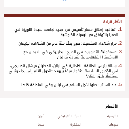
الأكثر قراءة
اتفاقية إطلاق مسار تأسيس فرع جديد لجامعة سيدة اللويزة في
الحمرا بالتوافق مع الرهبنة الكبوشية
مزار شهداء المكسيك: صرح يخلّد مئة عام من الشهادة للإيمان
*سمفونية التطويب* في الصرح البطريركي في الديمان مع
الأوركسترا الفلهارمونية بقيادة فازليان
رسالة رئيس الطائفة الكلدانية في لبنان، المطران ميشال قصارجي،
في الذكرى السادسة لانفجار مرفأ بيروت: *لنحوّل الألم إلى رجاء ونبني
مستقبلًا يليق بلبنان*
عبد الساتر : صلّوا لأجل السلام في لبنان وفي المنطقة كلّها
الأقسام
الرئيسية
المركز الكاثوليكي
أديان
منوعات
المفكرة
ميديا