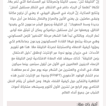
إنَّ “الخليقة تئن”، بسبب أنانيتنا وتصرفاتنا غير المستدامة التي تضر بها،
لكنها “تعلمنا أن الرجاء حاضر في الانتظار، في انتظار مستقبل أفضل”.
وتتابع المذكرة، إنَّ الرجاء في السياق البيبلي، لا يعني أن نراوح مكاننا
ونبقى صامتين، بل يعني الأنين والصراخ والنضال بنشاط من أجل حياة
جديدة وسط الصعوبات”. إن الخليقة وجميع البشر مدعوون لكي يعبدوا
الخالق، ويعملوا من أجل مستقبل ديناميكي يمكن أن تنبثق منه أولى
ثمار الرجاء. وبالتالي تبدأ هذا الشهر مرحلة “التحضير” للزمن المسكوني،
وهي مرحلة يجتمع فيها القادة المسكونيون ويدعون جماعاتهم لكي
يميّزوا كيفية الاصغاء والاستجابة لصرخة الخليقة معًا. هذا هو تقويم
الأحداث: في حزيران يونيو ندوة عبر الإنترنت لإطلاق “دليل الاحتفال
بزمن الخليقة”. كذلك سيعقد لقاء الصلاة الافتتاحية لزمن الخليقة مع
الزعماء الدينيين العالميين في الأول من أيلول سبتمبر، بينما سيكون
هناك في الحادي والعشرين من الشهر عينه يوم عمل لدعم معاهدة
عدم انتشار الوقود الأحفوري (FFNPT) وندوة عبر الإنترنت لشرح هذه
الظاهرة والتفكير حول كيفية القضاء عليها. ومن المقرر أن يقام الحفل
الختامي يوم الرابع من تشرين الأول أكتوبر وسيشهد مشاركة أصوات
الشباب من جميع أنحاء العالم.
أخبار ذات صلة: